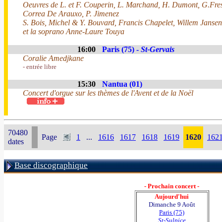
Oeuvres de L. et F. Couperin, L. Marchand, H. Dumont, G.Fres
Correa De Arauxo, P. Jimenez
S. Bois, Michel & Y. Bouvard, Francis Chapelet, Willem Jansen
et la soprano Anne-Laure Touya
16:00
Paris (75) -
St-Gervais
Coralie Amedjkane
- entrée libre
15:30
Nantua (01)
Concert d'orgue sur les thèmes de l'Avent et de la Noël
70480
Page
1
...
1616
1617
1618
1619
1620
162
dates
Base discographique
- Prochain concert -
Aujourd'hui
Dimanche 9 Août
Paris (75)
St-Sulpice