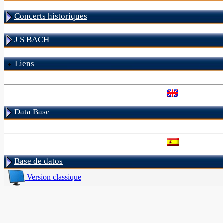
Concerts historiques
J S BACH
Liens
Data Base
Base de datos
Version classique