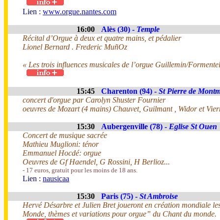
Lien :
www.orgue.nantes.com
16:00
Alès (30) -
Temple
Récital d’Orgue à deux et quatre mains, et pédalier
Lionel Bernard . Frederic MuñOz
« Les trois influences musicales de l’orgue Guillemin/Formente
15:45
Charenton (94) -
St Pierre de Montm
concert d'orgue par Carolyn Shuster Fournier
oeuvres de Mozart (4 mains) Chauvet, Guilmant , Widor et Vier
15:30
Aubergenville (78) -
Eglise St Ouen
Concert de musique sacrée
Mathieu Muglioni: ténor
Emmanuel Hocdé: orgue
Oeuvres de Gf Haendel, G Rossini, H Berlioz...
- 17 euros, gratuit pour les moins de 18 ans.
Lien :
nausicaa
15:30
Paris (75) -
St Ambroise
Hervé Désarbre et Julien Bret joueront en création mondiale le
Monde, thèmes et variations pour orgue” du Chant du monde.