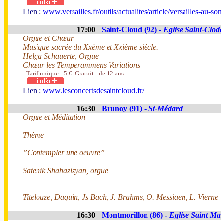
Lien :
www.versailles.fr/outils/actualites/article/versailles-au-s
17:00
Saint-Cloud (92) -
Eglise Saint-Clod
Orgue et Chœur
Musique sacrée du Xxème et Xxième siècle.
Helga Schauerte, Orgue
Chœur les Temperammens Variations
- Tarif unique : 5 €. Gratuit - de 12 ans
Lien :
www.lesconcertsdesaintcloud.fr/
16:30
Brunoy (91) -
St-Médard
Orgue et Méditation
Thème
”Contempler une oeuvre”
Satenik Shahazizyan, orgue
Titelouze, Daquin, Js Bach, J. Brahms, O. Messiaen, L. Vierne
16:30
Montmorillon (86) -
Eglise Saint Mar