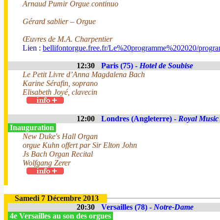
Arnaud Pumir Orgue continuo
Gérard sablier – Orgue
Œuvres de M.A. Charpentier
Lien :
bellifontorgue.free.fr/Le%20programme%202020/progr
12:30
Paris (75) -
Hotel de Soubise
Le Petit Livre d’Anna Magdalena Bach
Karine Sérafin, soprano
Elisabeth Joyé, clavecin
12:00
Londres (Angleterre) -
Royal Music
Inauguration
New Duke's Hall Organ
orgue Kuhn offert par Sir Elton John
Js Bach Organ Recital
Wolfgang Zerer
Samedi 7 Décembre 2013
20:30
Versailles (78) -
Notre-Dame
4e Versailles au son des orgues