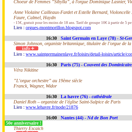
Choeur de Femmes ”Sibylla”, à l'orgue Dominique Lasnier, Vio
Anne Violaine Cailleaux-Fardet et Estelle Bernard, Violoncelle 
Faure, Calmel, Haydn
- 15€, gratuit pour les moins de 18 ans. Tarif de groupe 10€ à partir de 5 p
Lien :
orgues-montmorillon.blogspot.com
16:30
Saint Germain en Laye (78) -
St-Ge
Simon Johnson, organiste britannique, titulaire de l’orgue de l
Lien :
www.saintgermainenlaye.fr/loisirs/detail-loisirs/article/co
16:30
Paris (75) -
Couvent des Dominicain
Véra Nikitine
”L’orgue orchestre” au 19ème siècle
Franck, Wagner, Widor
16:30
La havre (76) -
cathédrale
Daniel Roth – organiste de l’église Saint-Sulpice de Paris
Lien :
www.lehavre.fr/node/21876
16:00
Nantes (44) -
Nd de Bon Port
50e anniversaire !
Thierry Escaich