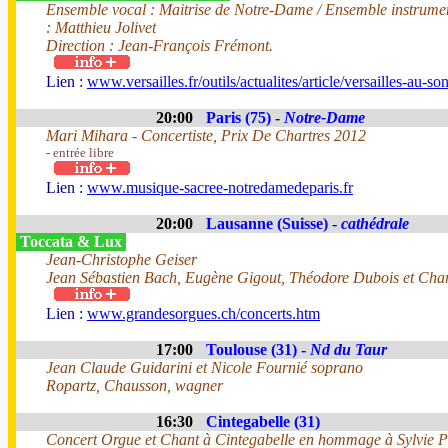
Ensemble vocal : Maitrise de Notre-Dame / Ensemble instrument
: Matthieu Jolivet
Direction : Jean-François Frémont.
Lien :
www.versailles.fr/outils/actualites/article/versailles-au-s
20:00
Paris (75) -
Notre-Dame
Mari Mihara - Concertiste, Prix De Chartres 2012
- entrée libre
Lien :
www.musique-sacree-notredamedeparis.fr
20:00
Lausanne (Suisse) -
cathédrale
Toccata & Lux
Jean-Christophe Geiser
Jean Sébastien Bach, Eugène Gigout, Théodore Dubois et Char
Lien :
www.grandesorgues.ch/concerts.htm
17:00
Toulouse (31) -
Nd du Taur
Jean Claude Guidarini et Nicole Fournié soprano
Ropartz, Chausson, wagner
16:30
Cintegabelle (31)
Concert Orgue et Chant à Cintegabelle en hommage à Sylvie P