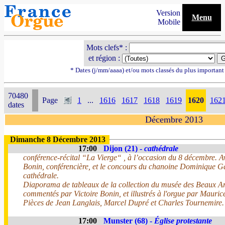
Version
Menu
Mobile
Mots clefs* :
et région :
* Dates (j/mm/aaaa) et/ou mots classés du plus importan
70480
Page
1
...
1616
1617
1618
1619
1620
162
dates
Décembre 2013
Dimanche 8 Décembre 2013
17:00
Dijon (21) -
cathédrale
conférence-récital “La Vierge“ , à l’occasion du 8 décembre. A
Bonin, conférencière, et le concours du chanoine Dominique Gar
cathédrale.
Diaporama de tableaux de la collection du musée des Beaux Art
commentés par Victoire Bonin, et illustrés à l'orgue par Mauric
Pièces de Jean Langlais, Marcel Dupré et Charles Tournemire.
17:00
Munster (68) -
Église protestante