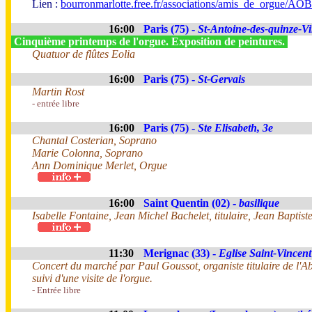
Lien :
bourronmarlotte.free.fr/associations/amis_de_orgue/AO
16:00
Paris (75) -
St-Antoine-des-quinze-Vi
Cinquième printemps de l'orgue. Exposition de peintures.
Quatuor de flûtes Eolia
16:00
Paris (75) -
St-Gervais
Martin Rost
- entrée libre
16:00
Paris (75) -
Ste Elisabeth, 3e
Chantal Costerian, Soprano
Marie Colonna, Soprano
Ann Dominique Merlet, Orgue
16:00
Saint Quentin (02) -
basilique
Isabelle Fontaine, Jean Michel Bachelet, titulaire, Jean Baptist
11:30
Merignac (33) -
Eglise Saint-Vincent
Concert du marché par Paul Goussot, organiste titulaire de l'A
suivi d'une visite de l'orgue.
- Entrée libre