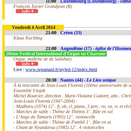
11:00
Luxembourg (Luxembourg) -
cathé
François Xavier Grandjean (B)
Vendredi 4 Avril 2014
21:00
Créon (33)
Klaus Kuchling
21:00
Angoulême (17) -
église de l'Houme
20ème Festival International d’Orgue en Charente
Orgue, maîtrise de de Salisbury
Lien :
www.orgamanl.fr/styled-12/index.html
20:30
Nantes (44) -
Le Lieu unique
À la rencontre de Jean-Louis Florentz (10ème anniversaire de s
Ensemble Utopik
Michel Bourcier, direction . Marie-Violaine Cadoret, alto . Chri
Jean-Louis Florentz (1947-2004) :
- Madbaru (1974) 12’ . fl, ob, cl, piano, 3 perc, vn, va, vc et réc
- Marches de sable : Thème de Thémis 3’ . flûte en sol
- L’Ange du Tamaris (1995) 12’ . violoncelle
- Marches de sable : Thème de Pambô 1’ . flûte en ut
- Chant de Nyandarua (1985) 12' . 4 violoncelles