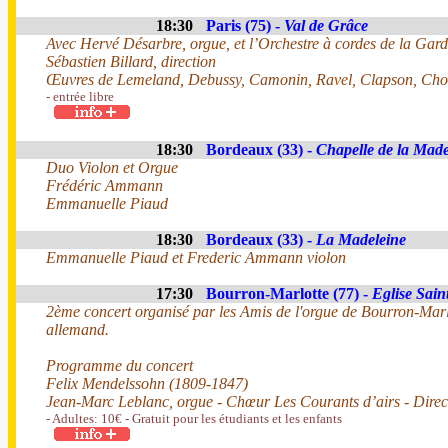
18:30
Paris (75) -
Val de Grâce
Avec Hervé Désarbre, orgue, et l’Orchestre à cordes de la Gard
Sébastien Billard, direction
Œuvres de Lemeland, Debussy, Camonin, Ravel, Clapson, Cho
- entrée libre
18:30
Bordeaux (33) -
Chapelle de la Made
Duo Violon et Orgue
Frédéric Ammann
Emmanuelle Piaud
18:30
Bordeaux (33) -
La Madeleine
Emmanuelle Piaud et Frederic Ammann violon
17:30
Bourron-Marlotte (77) -
Eglise Sain
2ème concert organisé par les Amis de l'orgue de Bourron-Marl
allemand.
Programme du concert
Felix Mendelssohn (1809-1847)
Jean-Marc Leblanc, orgue - Chœur Les Courants d’airs - Direct
- Adultes: 10€ - Gratuit pour les étudiants et les enfants