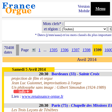
Version
Menu
Mobile
Mots clefs* :
et région :
* Dates (j/mm/aaaa) et/ou mots classés du plus importan
70408
Page
1
...
1595
1596
1597
1598
1599
160
dates
Avril 2014
Samedi 5 Avril 2014
20:30
Bordeaux (33) -
Sainte Croix
projection de film et orgue
Jean Luc Guionnet, improvisations à l'orgue
Un philosophe sans image : Gilbert Simondon (1924-1989)
Lien :
www.renaissance-orgue.fr
20:30
Paris (75) -
Chapelle des Missions E
Les Trois Leçons de Ténèbres