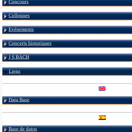
Concours
Colloques
Evénements
Concerts historiques
J S BACH
Liens
Data Base
Base de datos