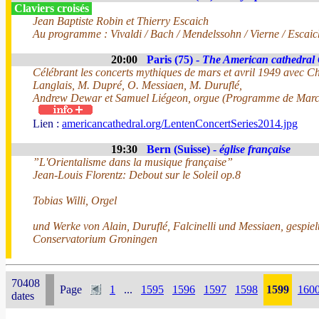
Claviers croisés
Jean Baptiste Robin et Thierry Escaich
Au programme : Vivaldi / Bach / Mendelssohn / Vierne / Escaich
20:00
Paris (75) -
The American cathedral 
Célébrant les concerts mythiques de mars et avril 1949 avec Ch
Langlais, M. Dupré, O. Messiaen, M. Duruflé,
Andrew Dewar et Samuel Liégeon, orgue (Programme de Marc
Lien :
americancathedral.org/LentenConcertSeries2014.jpg
19:30
Bern (Suisse) -
église française
”L'Orientalisme dans la musique française”
Jean-Louis Florentz: Debout sur le Soleil op.8
Tobias Willi, Orgel
und Werke von Alain, Duruflé, Falcinelli und Messiaen, gespiel
Conservatorium Groningen
70408
Page
1
...
1595
1596
1597
1598
1599
160
dates