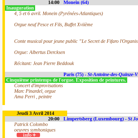
14:00
Monein (64)
Inauguration
4, 5 et 6 avril. Monein (Pyrénées-Atlantiques)
Orgue neuf Pesce et Fils, Buffet Xviième
Conte musical pour jeune public ”Le Secret de Fifaro l'Organis
Orgue: Albertus Dercksen
Récitant: Jean Pierre Beddouk
Paris (75) -
St-Antoine-des-Quinze-V
Cinquième printemps de l'orgue. Exposition de peintures.
Concert d'improvisations
Marc Pinardel, orgue
Ama Perri , peintre
Jeudi 3 Avril 2014
20:00
Limpertsberg (Luxembourg) -
St J
Patrick Colombo
oeuvres symhoniques