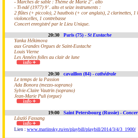
- Marches de sable : Thème de Marie 2’ . alto
- Ti-ndé (1977) 9’ . alto et seize instruments :
2 flûtes (+ piccolo), 2 hautbois (+ cor anglais), 2 clarinettes, 1
violoncelles, 1 contrebasse
Concert enregistré par le Lieu Unique.
20:30
Paris (75) -
St Eustache
Yanka Hékimova
aux Grandes Orgues de Saint-Eustache
Louis Vierne
Les Années folles au clair de lune
20:30
cavaillon (84) -
cathédrale
Le temps de la Passion
Ada Bonora (mezzo-soprano)
Sylvie-Claire Vautrin (soprano)
Jean-Marie Puli (orgue)
19:00
Saint Petersbourg (Russie) -
Concert
László Fassang
Lien :
www.mariinsky.ru/en/playbill/playbill/2014/3/4/3_1900/