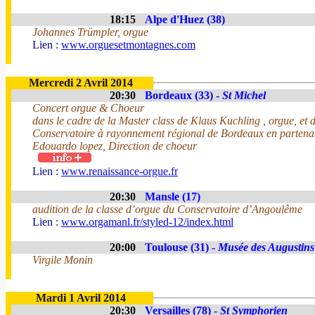
18:15
Alpe d'Huez (38)
Johannes Trümpler, orgue
Lien :
www.orguesetmontagnes.com
Mercredi 2 Avril 2014
20:30
Bordeaux (33) -
St Michel
Concert orgue & Choeur
dans le cadre de la Master class de Klaus Kuchling , orgue, et 
Conservatoire à rayonnement régional de Bordeaux en partenari
Edouardo lopez, Direction de choeur
Lien :
www.renaissance-orgue.fr
20:30
Mansle (17)
audition de la classe d’orgue du Conservatoire d’Angoulême
Lien :
www.orgamanl.fr/styled-12/index.html
20:00
Toulouse (31) -
Musée des Augustins
Virgile Monin
Mardi 1 Avril 2014
20:30
Versailles (78) -
St Symphorien