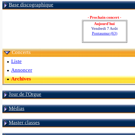
Base discographique
- Prochain concert -
Aujourd'hui
Vendredi 7 Août
Pontaumur (63)
Concerts
Liste
Annoncer
Archives
Jour de l'Orgue
Médias
Master classes