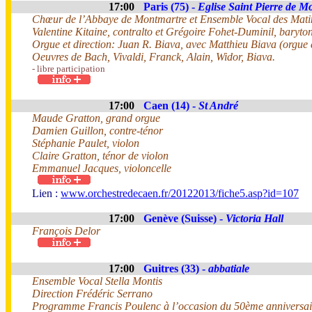
17:00
Paris (75) -
Eglise Saint Pierre de M
Chœur de l’Abbaye de Montmartre et Ensemble Vocal des Matin
Valentine Kitaine, contralto et Grégoire Fohet-Duminil, baryto
Orgue et direction: Juan R. Biava, avec Matthieu Biava (orgue
Oeuvres de Bach, Vivaldi, Franck, Alain, Widor, Biava.
- libre participation
17:00
Caen (14) -
St André
Maude Gratton, grand orgue
Damien Guillon, contre-ténor
Stéphanie Paulet, violon
Claire Gratton, ténor de violon
Emmanuel Jacques, violoncelle
Lien :
www.orchestredecaen.fr/20122013/fiche5.asp?id=107
17:00
Genève (Suisse) -
Victoria Hall
François Delor
17:00
Guitres (33) -
abbatiale
Ensemble Vocal Stella Montis
Direction Frédéric Serrano
Programme Francis Poulenc à l’occasion du 50ème anniversaire