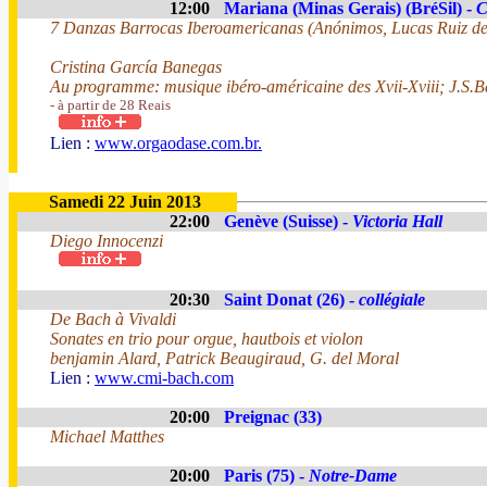
12:00
Mariana (Minas Gerais) (BréSil) -
C
7 Danzas Barrocas Iberoamericanas (Anónimos, Lucas Ruiz de
Cristina García Banegas
Au programme: musique ibéro-américaine des Xvii-Xviii; J.S.
- à partir de 28 Reais
Lien :
www.orgaodase.com.br.
Samedi 22 Juin 2013
22:00
Genève (Suisse) -
Victoria Hall
Diego Innocenzi
20:30
Saint Donat (26) -
collégiale
De Bach à Vivaldi
Sonates en trio pour orgue, hautbois et violon
benjamin Alard, Patrick Beaugiraud, G. del Moral
Lien :
www.cmi-bach.com
20:00
Preignac (33)
Michael Matthes
20:00
Paris (75) -
Notre-Dame