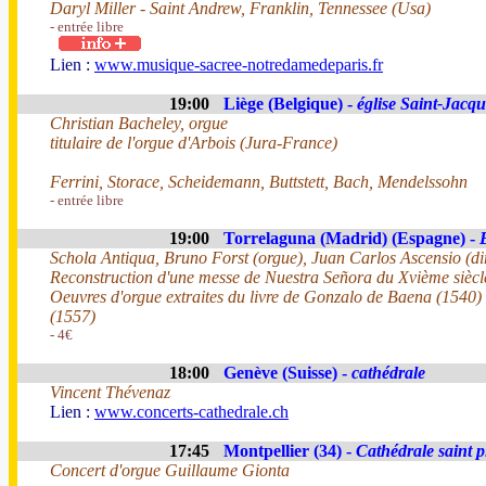
Daryl Miller - Saint Andrew, Franklin, Tennessee (Usa)
- entrée libre
Lien :
www.musique-sacree-notredamedeparis.fr
19:00
Liège (Belgique) -
église Saint-Jacqu
Christian Bacheley, orgue
titulaire de l'orgue d'Arbois (Jura-France)
Ferrini, Storace, Scheidemann, Buttstett, Bach, Mendelssohn
- entrée libre
19:00
Torrelaguna (Madrid) (Espagne) -
Schola Antiqua, Bruno Forst (orgue), Juan Carlos Ascensio (di
Reconstruction d'une messe de Nuestra Señora du Xvième siècl
Oeuvres d'orgue extraites du livre de Gonzalo de Baena (1540)
(1557)
- 4€
18:00
Genève (Suisse) -
cathédrale
Vincent Thévenaz
Lien :
www.concerts-cathedrale.ch
17:45
Montpellier (34) -
Cathédrale saint p
Concert d'orgue Guillaume Gionta