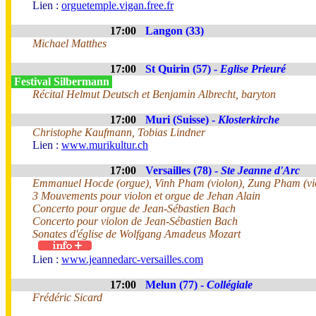
Lien :
orguetemple.vigan.free.fr
17:00
Langon (33)
Michael Matthes
17:00
St Quirin (57) -
Eglise Prieuré
Festival Silbermann
Récital Helmut Deutsch et Benjamin Albrecht, baryton
17:00
Muri (Suisse) -
Klosterkirche
Christophe Kaufmann, Tobias Lindner
Lien :
www.murikultur.ch
17:00
Versailles (78) -
Ste Jeanne d'Arc
Emmanuel Hocde (orgue), Vinh Pham (violon), Zung Pham (vi
3 Mouvements pour violon et orgue de Jehan Alain
Concerto pour orgue de Jean-Sébastien Bach
Concerto pour violon de Jean-Sébastien Bach
Sonates d'église de Wolfgang Amadeus Mozart
Lien :
www.jeannedarc-versailles.com
17:00
Melun (77) -
Collégiale
Frédéric Sicard