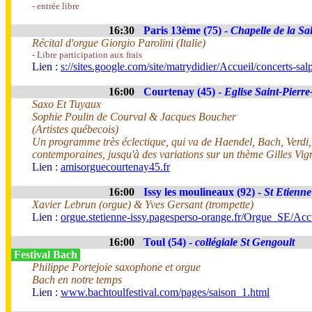
- entrée libre
16:30
Paris 13ème (75) -
Chapelle de la Sal
Récital d'orgue Giorgio Parolini (Italie)
- Libre participation aux frais
Lien :
s://sites.google.com/site/matrydidier/Accueil/concerts-salp
16:00
Courtenay (45) -
Eglise Saint-Pierre
Saxo Et Tuyaux
Sophie Poulin de Courval & Jacques Boucher
(Artistes québecois)
Un programme très éclectique, qui va de Haendel, Bach, Verdi, 
contemporaines, jusqu'à des variations sur un thème Gilles Vign
Lien :
amisorguecourtenay45.fr
16:00
Issy les moulineaux (92) -
St Etienne
Xavier Lebrun (orgue) & Yves Gersant (trompette)
Lien :
orgue.stetienne-issy.pagesperso-orange.fr/Orgue_SE/Acc
16:00
Toul (54) -
collégiale St Gengoult
Festival Bach
Philippe Portejoie saxophone et orgue
Bach en notre temps
Lien :
www.bachtoulfestival.com/pages/saison_1.html