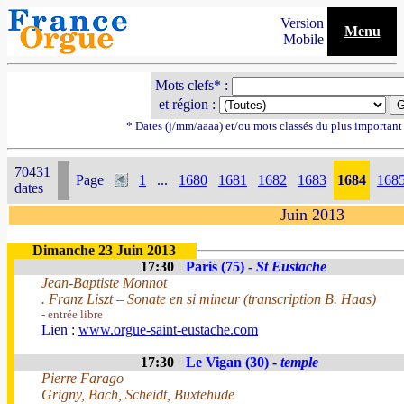
Version
Menu
Mobile
Mots clefs* :
et région :
* Dates (j/mm/aaaa) et/ou mots classés du plus importan
70431
Page
1
...
1680
1681
1682
1683
1684
168
dates
Juin 2013
Dimanche 23 Juin 2013
17:30
Paris (75) -
St Eustache
Jean-Baptiste Monnot
. Franz Liszt – Sonate en si mineur (transcription B. Haas)
- entrée libre
Lien :
www.orgue-saint-eustache.com
17:30
Le Vigan (30) -
temple
Pierre Farago
Grigny, Bach, Scheidt, Buxtehude