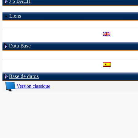
J S BACH
Liens
Data Base
Base de datos
Version classique