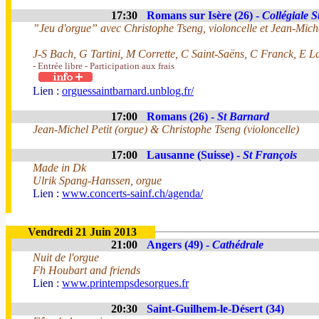
17:30
Romans sur Isère (26) -
Collégiale 
”Jeu d'orgue” avec Christophe Tseng, violoncelle et Jean-Miche
J-S Bach, G Tartini, M Corrette, C Saint-Saëns, C Franck, E L
- Entrée libre - Participation aux frais
Lien :
orguessaintbarnard.unblog.fr/
17:00
Romans (26) -
St Barnard
Jean-Michel Petit (orgue) & Christophe Tseng (violoncelle)
17:00
Lausanne (Suisse) -
St François
Made in Dk
Ulrik Spang-Hanssen, orgue
Lien :
www.concerts-sainf.ch/agenda/
Vendredi 21 Juin 2013
21:00
Angers (49) -
Cathédrale
Nuit de l'orgue
Fh Houbart and friends
Lien :
www.printempsdesorgues.fr
20:30
Saint-Guilhem-le-Désert (34)