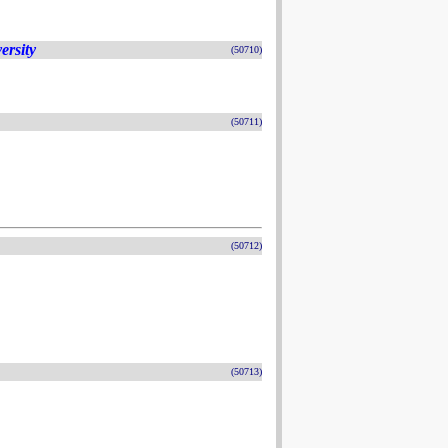
ersity
(50710)
(50711)
(50712)
(50713)