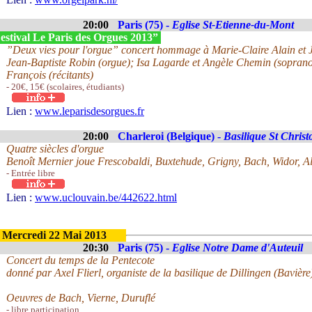
20:00
Paris (75) -
Eglise St-Etienne-du-Mont
estival Le Paris des Orgues 2013”
”Deux vies pour l'orgue” concert hommage à Marie-Claire Alain et 
Jean-Baptiste Robin (orgue); Isa Lagarde et Angèle Chemin (sopranos 
François (récitants)
- 20€, 15€ (scolaires, étudiants)
Lien :
www.leparisdesorgues.fr
20:00
Charleroi (Belgique) -
Basilique St Chris
Quatre siècles d'orgue
Benoît Mernier joue Frescobaldi, Buxtehude, Grigny, Bach, Widor, A
- Entrée libre
Lien :
www.uclouvain.be/442622.html
Mercredi 22 Mai 2013
20:30
Paris (75) -
Eglise Notre Dame d'Auteuil
Concert du temps de la Pentecote
donné par Axel Flierl, organiste de la basilique de Dillingen (Bavière
Oeuvres de Bach, Vierne, Duruflé
- libre participation