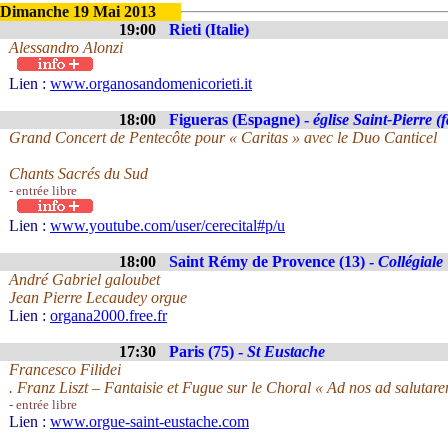
Dimanche 19 Mai 2013
19:00
Rieti (Italie)
Alessandro Alonzi
Lien :
www.organosandomenicorieti.it
18:00
Figueras (Espagne) -
église Saint-Pierre 
Grand Concert de Pentecôte pour « Caritas » avec le Duo Canticel
Chants Sacrés du Sud
- entrée libre
Lien :
www.youtube.com/user/cerecital#p/u
18:00
Saint Rémy de Provence (13) -
Collégiale
André Gabriel galoubet
Jean Pierre Lecaudey orgue
Lien :
organa2000.free.fr
17:30
Paris (75) -
St Eustache
Francesco Filidei
. Franz Liszt – Fantaisie et Fugue sur le Choral « Ad nos ad saluta
- entrée libre
Lien :
www.orgue-saint-eustache.com