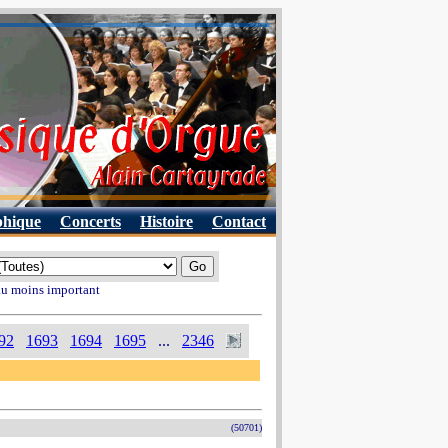
phique
Concerts
Histoire
Contact
 au moins important
92
1693
1694
1695
...
2346
(50701)