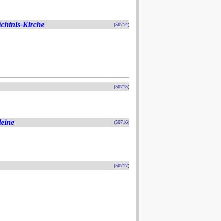
chtnis-Kirche
(50714)
(50715)
leine
(50716)
(50717)