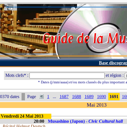
Base discogra
Mots clefs* :
et région :
* Dates (j/mm/aaaa) et/ou mots classés du plus important
0370 dates
Page
1
...
1687
1688
1689
1690
1691
16
Mai 2013
Vendredi 24 Mai 2013
20:00
Musashino (Japon) -
Civic Cultural hall
Récital Helmut Deutsch