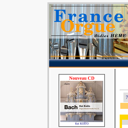
Nouveau CD
7
Kei KOÏTO