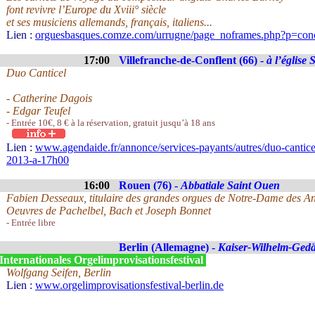
font revivre l’Europe du Xviii° siècle
et ses musiciens allemands, français, italiens...
Lien :
orguesbasques.comze.com/urrugne/page_noframes.php?p=conc
17:00
Villefranche-de-Conflent (66) -
à l’église
Duo Canticel
- Catherine Dagois
- Edgar Teufel
- Entrée 10€, 8 € à la réservation, gratuit jusqu’à 18 ans
Lien :
www.agendaide.fr/annonce/services-payants/autres/duo-cantice
2013-a-17h00
16:00
Rouen (76) -
Abbatiale Saint Ouen
Fabien Desseaux, titulaire des grandes orgues de Notre-Dame des A
Oeuvres de Pachelbel, Bach et Joseph Bonnet
- Entrée libre
Berlin (Allemagne) -
Kaiser-Wilhelm-Gedä
Internationales Orgelimprovisationsfestival
Wolfgang Seifen, Berlin
Lien :
www.orgelimprovisationsfestival-berlin.de