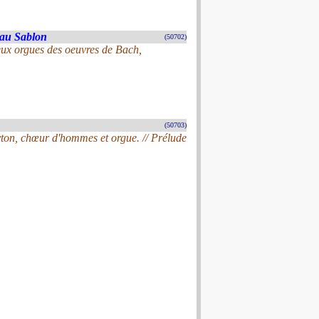
 au Sablon
(50702)
ux orgues des oeuvres de Bach,
(50703)
ton, chœur d'hommes et orgue. // Prélude