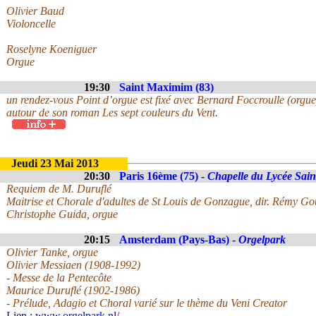
Olivier Baud
Violoncelle
Roselyne Koeniguer
Orgue
19:30
Saint Maximim (83)
un rendez-vous Point d’orgue est fixé avec Bernard Foccroulle (orgue)
autour de son roman Les sept couleurs du Vent.
Jeudi 23 Mai 2013
20:30
Paris 16ème (75) -
Chapelle du Lycée Sai
Requiem de M. Duruflé
Maitrise et Chorale d'adultes de St Louis de Gonzague, dir. Rémy G
Christophe Guida, orgue
20:15
Amsterdam (Pays-Bas) -
Orgelpark
Olivier Tanke, orgue
Olivier Messiaen (1908-1992)
- Messe de la Pentecôte
Maurice Duruflé (1902-1986)
- Prélude, Adagio et Choral varié sur le thème du Veni Creator
Lien :
www.orgelpark.nl/