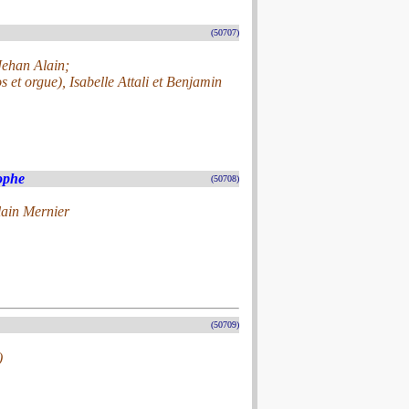
(50707)
Jehan Alain;
et orgue), Isabelle Attali et Benjamin
tophe
(50708)
lain Mernier
(50709)
)