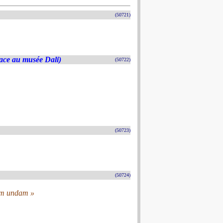
(50721)
(face au musée Dali)
(50722)
(50723)
(50724)
rem undam »