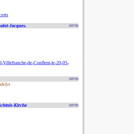
erts
 Saint-Jacques.
(50718)
l-Villefranche-de-Conflent-le-20-05-
(50719)
ndelys
chtnis-Kirche
(50720)