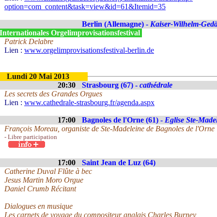
option=com_content&task=view&id=61&Itemid=35
Berlin (Allemagne) -
Kaiser-Wilhelm-Gedä
Internationales Orgelimprovisationsfestival
Patrick Delabre
Lien :
www.orgelimprovisationsfestival-berlin.de
Lundi 20 Mai 2013
20:30
Strasbourg (67) -
cathédrale
Les secrets des Grandes Orgues
Lien :
www.cathedrale-strasbourg.fr/agenda.aspx
17:00
Bagnoles de l'Orne (61) -
Eglise Ste-Made
François Moreau, organiste de Ste-Madeleine de Bagnoles de l'Orne
- Libre participation
17:00
Saint Jean de Luz (64)
Catherine Duval Flûte à bec
Jesus Martin Moro Orgue
Daniel Crumb Récitant
Dialogues en musique
Les carnets de voyage du compositeur anglais Charles Burney