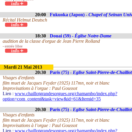
20:00
Fukuoka (Japon) -
Chapel of Seinan Univ
Récital Helmut Deutsch
18:30
Douai (59) -
Église Notre-Dame
audition de la classe d'orgue de Jean Pierre Rolland
- entrée libre
Mardi 21 Mai 2013
20:30
Paris (75) -
Eglise Saint-Pierre-de-Chaillot
Visages d'enfants
film muet de Jacques Feyder (1925) 117mn, noir et blanc
Improvisations à l’orgue : Paul Goussot
Lien :
www.chaillotgrandesorgues.org/chamambo/index.php?
option=com_content&task=view&id=61&Itemid=35
20:30
Paris (75) -
Eglise Saint-Pierre-de-Chaillot
Visages d'enfants
film muet de Jacques Feyder (1925) 117mn, noir et blanc
Improvisations à l’orgue : Paul Goussot
Lien :
www.chaillotgrandesorgues.org/chamambo/index.php?