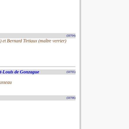
(50704)
 et Bernard Tirtiaux (maître verrier)
nt-Louis de Gonzague
(50705)
ousseau
(50706)