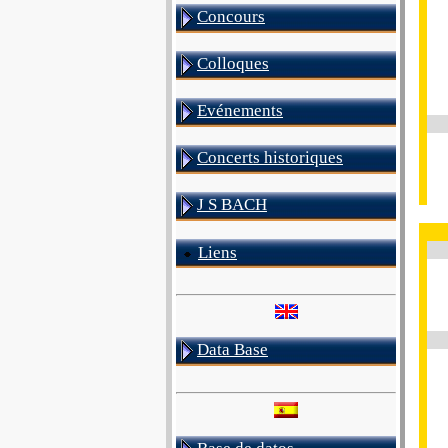
Concours
Colloques
Evénements
Concerts historiques
J S BACH
Liens
Data Base