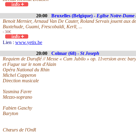
20:00
Bruxelles (Belgique) -
Eglise Notre-Dame
Benoit Mernier, Arnaud Van De Cauter, Roland Servais jouent aux de
Buxtehude, Guami, Frescobaldi, Kerll, ...
- 30€
Lien :
www.yetix.be
20:00
Colmar (68) -
St Joseph
Requiem de Duruflé // Messe « Cum Jubilo » op. 11version avec bary
et Fugue sur le nom d'Alain
Opéra National du Rhin
Michel Capperon
Direction musicale
Yasmina Favre
Mezzo-soprano
Fabien Gaschy
Baryton
Chœurs de l'OnR