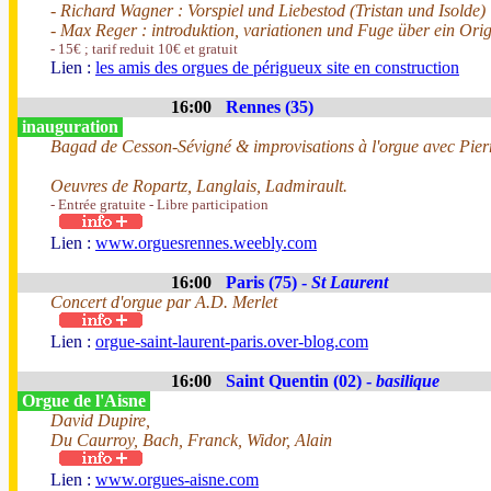
- Richard Wagner : Vorspiel und Liebestod (Tristan und Isolde)
- Max Reger : introduktion, variationen und Fuge über ein Ori
- 15€ ; tarif reduit 10€ et gratuit
Lien :
les amis des orgues de périgueux site en construction
16:00
Rennes (35)
inauguration
Bagad de Cesson-Sévigné & improvisations à l'orgue avec Pier
Oeuvres de Ropartz, Langlais, Ladmirault.
- Entrée gratuite - Libre participation
Lien :
www.orguesrennes.weebly.com
16:00
Paris (75) -
St Laurent
Concert d'orgue par A.D. Merlet
Lien :
orgue-saint-laurent-paris.over-blog.com
16:00
Saint Quentin (02) -
basilique
Orgue de l'Aisne
David Dupire,
Du Caurroy, Bach, Franck, Widor, Alain
Lien :
www.orgues-aisne.com