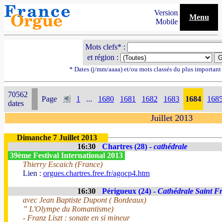
Version
Menu
Mobile
Mots clefs* :
et région :
* Dates (j/mm/aaaa) et/ou mots classés du plus importan
70562
Page
1
...
1680
1681
1682
1683
1684
168
dates
Juillet 2013
Dimanche 7 Juillet 2013
16:30
Chartres (28) -
cathédrale
39ème Festival International 2013
Thierry Escaich (France)
Lien :
orgues.chartres.free.fr/agocp4.htm
16:30
Périgueux (24) -
Cathédrale Saint F
avec Jean Baptiste Dupont ( Bordeaux)
” L'Olympe du Romantisme)
- Franz Liszt : sonate en si mineur