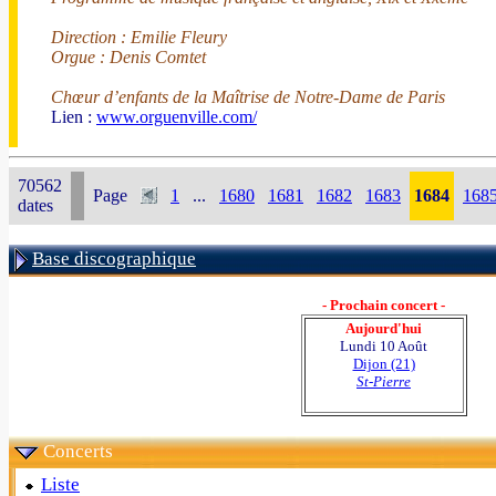
Direction : Emilie Fleury
Orgue : Denis Comtet
Chœur d’enfants de la Maîtrise de Notre-Dame de Paris
Lien :
www.orguenville.com/
70562
Page
1
...
1680
1681
1682
1683
1684
168
dates
Base discographique
- Prochain concert -
Aujourd'hui
Lundi 10 Août
Dijon (21)
St-Pierre
Concerts
Liste