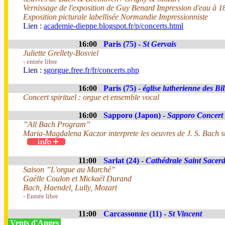
Vernissage de l'exposition de Guy Benard Impression d'eau à 
Exposition picturale labellisée Normandie Impressionniste
Lien :
academie-dieppe.blogspot.fr/p/concerts.html
16:00
Paris (75) -
St Gervais
Juliette Grellety-Bosviel
- entrée libre
Lien :
sgorgue.free.fr/fr/concerts.php
16:00
Paris (75) -
église lutherienne des Bil
Concert spirituel : orgue et ensemble vocal
16:00
Sapporo (Japon) -
Sapporo Concert 
”All Bach Program”
Maria-Magdalena Kaczor interprete les oeuvres de J. S. Bach s
11:00
Sarlat (24) -
Cathédrale Saint Sacer
Saison ”L'orgue au Marché”
Gaëlle Coulon et Mickaël Durand
Bach, Haendel, Lully, Mozart
- Entrée libre
11:00
Carcassonne (11) -
St Vincent
Vents d'Anges