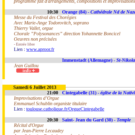
programme fait d'arrangements, compositions et improvisations 
10:30
Orange (84) -
Cathédrale Nd de Naz
Messe du Festival des Chorégies
Avec Marie-Ange Todorovitch, soprano
Thierry Vallet, orgue
Chorale ”Polysonances” direction Yohannette Boncicel
Oeuvres non précisées
- Entrée libre
Lien :
www.aproor.fr
Immenstadt (Allemagne) -
St-Nikol
Jean Guillou
Samedi 6 Juillet 2013
21:00
Cintegabelle (31) -
église de la Nativ
Improvisations d’Orgue
Emmanuel Schublin organiste titulaire
Lien :
toulouse.catholique.fr/OrgueCintegabelle
20:30
Saint- Jean du Gard (30) -
Temple
Récital d'Orgue
par Jean-Pierre Lecaudey