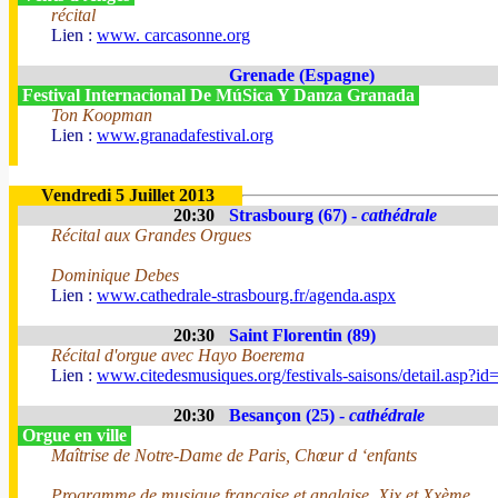
récital
Lien :
www. carcasonne.org
Grenade (Espagne)
Festival Internacional De MúSica Y Danza Granada
Ton Koopman
Lien :
www.granadafestival.org
Vendredi 5 Juillet 2013
20:30
Strasbourg (67) -
cathédrale
Récital aux Grandes Orgues
Dominique Debes
Lien :
www.cathedrale-strasbourg.fr/agenda.aspx
20:30
Saint Florentin (89)
Récital d'orgue avec Hayo Boerema
Lien :
www.citedesmusiques.org/festivals-saisons/detail.asp?i
20:30
Besançon (25) -
cathédrale
Orgue en ville
Maîtrise de Notre-Dame de Paris, Chœur d ‘enfants
Programme de musique française et anglaise, Xix et Xxème