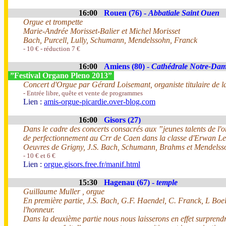
16:00
Rouen (76) -
Abbatiale Saint Ouen
Orgue et trompette
Marie-Andrée Morisset-Balier et Michel Morisset
Bach, Purcell, Lully, Schumann, Mendelssohn, Franck
- 10 € - réduction 7 €
16:00
Amiens (80) -
Cathédrale Notre-Da
”Festival Organo Pleno 2013”
Concert d'Orgue par Gérard Loisemant, organiste titulaire de 
- Entrée libre, quête et vente de programmes
Lien :
amis-orgue-picardie.over-blog.com
16:00
Gisors (27)
Dans le cadre des concerts consacrés aux ”jeunes talents de l'o
de perfectionnement au Crr de Caen dans la classe d'Erwan L
Oeuvres de Grigny, J.S. Bach, Schumann, Brahms et Mendelss
- 10 € et 6 €
Lien :
orgue.gisors.free.fr/manif.html
15:30
Hagenau (67) -
temple
Guillaume Muller , orgue
En première partie, J.S. Bach, G.F. Haendel, C. Franck, L Boe
l'honneur.
Dans la deuxième partie nous nous laisserons en effet surprendr