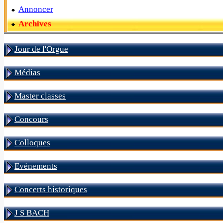
Annoncer
Archives
Jour de l'Orgue
Médias
Master classes
Concours
Colloques
Evénements
Concerts historiques
J S BACH