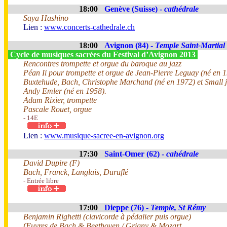
18:00
Genève (Suisse) -
cathédrale
Saya Hashino
Lien :
www.concerts-cathedrale.ch
18:00
Avignon (84) -
Temple Saint-Martial
Cycle de musiques sacrées du Festival d’Avignon 2013
Rencontres trompette et orgue du baroque au jazz
Péan Ii pour trompette et orgue de Jean-Pierre Leguay (né en 
Buxtehude, Bach, Christophe Marchand (né en 1972) et Small j
Andy Emler (né en 1958).
Adam Rixier, trompette
Pascale Rouet, orgue
- 14E
Lien :
www.musique-sacree-en-avignon.org
17:30
Saint-Omer (62) -
cahédrale
David Dupire (F)
Bach, Franck, Langlais, Duruflé
- Entrée libre
17:00
Dieppe (76) -
Temple, St Rémy
Benjamin Righetti (clavicorde à pédalier puis orgue)
Œuvres de Bach & Beethoven / Grigny & Mozart