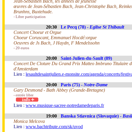
Jean-Sebastien Bach, les années de jeunesse
œuvres de Jean-Sébastien Bach, Jean-Christophe Bach, Reinke
Brunhns, Buxtehude.
- Libre participation
20:30
Le Pecq (78) -
Eglise St Thibault
Concert Choeur et Orgue
Choeur Coruscant, Emmanuel Hocdé:orgue
Oeuvres de Js Bach, J Haydn, F Mendelssohn
- 20 euros
20:00
Saint-Julien-du-Sault (89)
Concert De Cloture Du Grand Prix Matteo Imbruno Titulaire de
d'Amsterdam
Lien :
lesaultdesaintjulien.e-monsite.com/agenda/concerts/festi
20:00
Paris (75) -
Notre-Dame
Gary Desmond - Bath Abbey (Grande-Bretagne)
- entrée libre
Lien :
www.musique-sacree-notredamedeparis.fr
19:00
Banska Stiavnica (Slovaquie) -
Basi
Monica Melcova
Lien :
www.bachtribute.com/sk/uvod