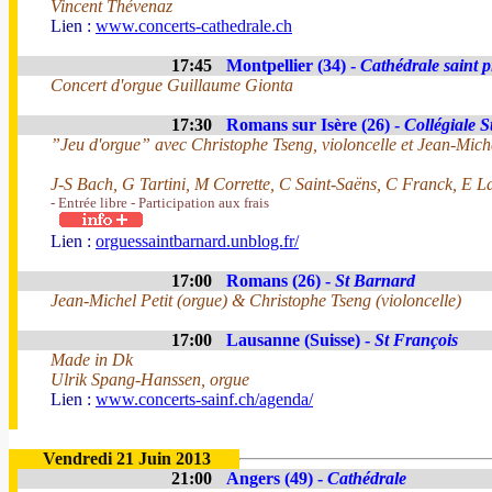
Vincent Thévenaz
Lien :
www.concerts-cathedrale.ch
17:45
Montpellier (34) -
Cathédrale saint p
Concert d'orgue Guillaume Gionta
17:30
Romans sur Isère (26) -
Collégiale 
”Jeu d'orgue” avec Christophe Tseng, violoncelle et Jean-Miche
J-S Bach, G Tartini, M Corrette, C Saint-Saëns, C Franck, E L
- Entrée libre - Participation aux frais
Lien :
orguessaintbarnard.unblog.fr/
17:00
Romans (26) -
St Barnard
Jean-Michel Petit (orgue) & Christophe Tseng (violoncelle)
17:00
Lausanne (Suisse) -
St François
Made in Dk
Ulrik Spang-Hanssen, orgue
Lien :
www.concerts-sainf.ch/agenda/
Vendredi 21 Juin 2013
21:00
Angers (49) -
Cathédrale