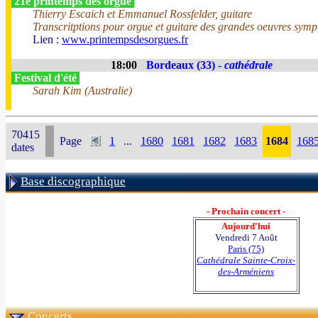
21e printemps des orgue
Thierry Escaich et Emmanuel Rossfelder, guitare
Transcritptions pour orgue et guitare des grandes oeuvres sym
Lien :
www.printempsdesorgues.fr
18:00
Bordeaux (33) -
cathédrale
Festival d'été
Sarah Kim (Australie)
70415
Page
1
...
1680
1681
1682
1683
1684
168
dates
Base discographique
- Prochain concert -
Aujourd'hui
Vendredi 7 Août
Paris (75)
Cathédrale Sainte-Croix-
des-Arméniens
Concerts