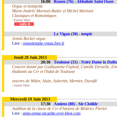
16:00
Rouen (76) -
Abbatiale Saint Ouen
Orgue et trompette
Marie-Andrée Morisset-Balier et Michel Morisset
Classiques et Romantiques
- Entrée libre
Le Vigan (30) -
temple
Armin Becker orgue
Lien :
orguetemple.vigan.free.fr
Jeudi 20 Juin 2013
20:30
Toulouse (31) -
Notre Dame la Dalb
Concert donné par Guillaumine Faykod, Camille Deruelle, E
étudiants au Crr et l'Isdat de Toulouse
oeuvres de Widor, Alain, Aubertin, Mernier, Duruflé
- entrée libre
Mercredi 19 Juin 2013
17:30
Amiens (80) -
Ste Clotilde
Audition de la classe de Crr d'Amiens de Béatrice Piertot
Lien :
amis-orgue-picardie.over-blog.com