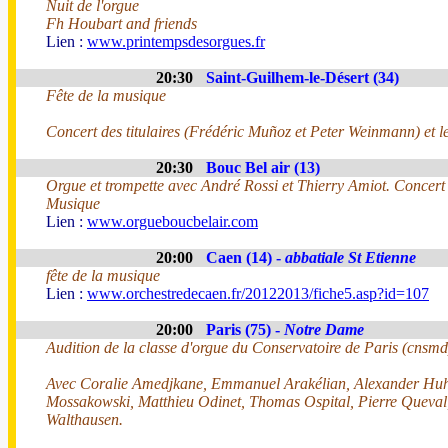
Nuit de l'orgue
Fh Houbart and friends
Lien :
www.printempsdesorgues.fr
20:30
Saint-Guilhem-le-Désert (34)
Fête de la musique
Concert des titulaires (Frédéric Muñoz et Peter Weinmann) et le
20:30
Bouc Bel air (13)
Orgue et trompette avec André Rossi et Thierry Amiot. Concert 
Musique
Lien :
www.orgueboucbelair.com
20:00
Caen (14) -
abbatiale St Etienne
fête de la musique
Lien :
www.orchestredecaen.fr/20122013/fiche5.asp?id=107
20:00
Paris (75) -
Notre Dame
Audition de la classe d'orgue du Conservatoire de Paris (cnsm
Avec Coralie Amedjkane, Emmanuel Arakélian, Alexander Huh
Mossakowski, Matthieu Odinet, Thomas Ospital, Pierre Queval
Walthausen.