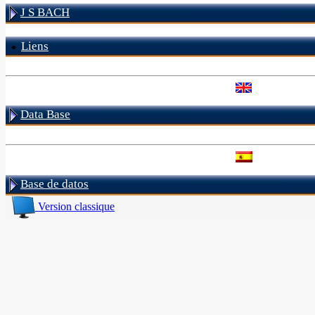
J S BACH
Liens
Data Base
Base de datos
Version classique