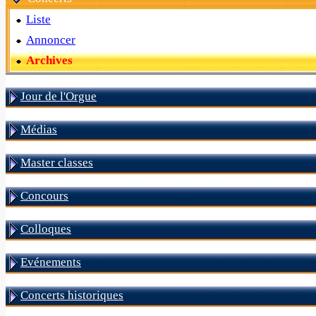
Liste
Annoncer
Archives
Jour de l'Orgue
Médias
Master classes
Concours
Colloques
Evénements
Concerts historiques