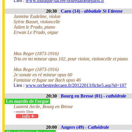
Lien :
www.musique-sacree-notredamedeparis.fr
20:30
Caen (14) -
abbatiale St Etienne
Jasmine Eudeline, violon
Sylvie Basset, violoncelle
Julien le Prado, piano
Erwan Le Prado, orgue
Max Reger (1873-1916)
Trio en mi mineur opus 102, pour violon, violoncelle et piano
Max Reger (1873-1916)
2e sonate en ré mineur opus 60
Fantaisie et fugue sur Bach opus 46
Lien :
www.orchestredecaen.fr/20122013/fiche5.asp?id=107
20:30
Bourg en Bresse (01) -
cathédrale
Les mardis de l'orgue
Laurent Arcile, Bourg en Bresse
- entrée libre
20:00
Angers (49) -
Cathédrale