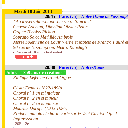
Mardi 18 Juin 2013
20:45
Paris (75) -
Notre Dame de l'assompt
”Au travers du romantisme sacré français”
Choeur Addeum, Direction Olivier Penin
Orgue: Nicolas Pichon
Soprano Solo: Mathilde Ambrois
Messe Solennelle de Louis Vierne et Motets de Franck, Fauré e
90 rue de l'assomption. Metro: Ranelagh
- 15euros et 10 euros tarif réduit
20:30
Paris (75) -
Notre-Dame
Jubilé - ”850 ans de créations”
Philippe Lefebvre Grand-Orgue
César Franck (1822-1890)
Choral n° 1 en mi majeur
Choral n° 2 en si mineur
Choral n° 3 en la mineur
Maurice Duruflé (1902-1986)
Prélude, adagio et choral varié sur le Veni Creator, Op. 4
Improvisation
- 20E, 12e