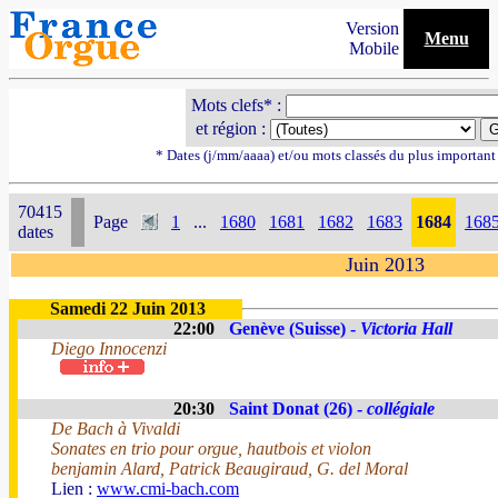
Version
Menu
Mobile
Mots clefs* :
et région :
* Dates (j/mm/aaaa) et/ou mots classés du plus importan
70415
Page
1
...
1680
1681
1682
1683
1684
168
dates
Juin 2013
Samedi 22 Juin 2013
22:00
Genève (Suisse) -
Victoria Hall
Diego Innocenzi
20:30
Saint Donat (26) -
collégiale
De Bach à Vivaldi
Sonates en trio pour orgue, hautbois et violon
benjamin Alard, Patrick Beaugiraud, G. del Moral
Lien :
www.cmi-bach.com