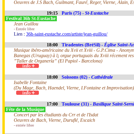
Oeuvres de J.S Bach, Guilmant, Fauré, Reger, Vierne, Alain, Es
19:15
Paris (75) -
St-Eustache
Festival 36h St-Eustache
Jean Guillou
- Entrée libre
Lien :
36h-saint-eustache.com/artiste/jean-guillou/
18:00
Tiradentes (BréSil) -
Église Saint-A
Musique ibéro-américaine du Xvii et Xviii - G.P.Cima - Anonym
Banegas (Uruguay) à l¡ orgue portuguais du Xviii récement re
”Taller de Organería” (El Papiol - Barcelona)
18:00
Soissons (02) -
Cathédrale
Isabelle Fontaine
(Du Mage, Bach, Haendel, Vierne, I.Fontaine et Improvisation)
17:00
Toulouse (31) -
Basilique Saint-Sern
Fête de la Musique
Concert par les étudiants du Crr et de l'Isdat
Oeuvres de Bach, Vierne, Duruflé, Escaich
- entrée libre