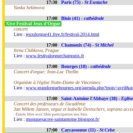
17:30
Paris (75) -
St Eustache
Yanka hekimova
17:00
Blois (41) -
cathédrale
Xive Festival Jeux d'Orgue
concert
Lien :
jeuxdorgue41.free.fr/festival-2014.html
17:00
Chamonix (74) -
St Michel
Irena Chibkova, Prague
Lien :
www.festivalorguechamonix.fr
17:00
Bourges (18) -
cathédrale
Concert d'orgue: Jean-Luc Thellin
Organiste à l'église Notre-Dame de Vincennes.
Lien :
www.grandorguebourges.org/agenda.php?mois=avril&a
17:00
Saint-Antoine l'Abbaye (38) -
Eglise
Concert des professeurs de l'académie
Jan Willem Jansen, orgue et Isabelle Desrochers, soprano acc
- Entrée libre avec libre participation aux frais
Lien :
musiquesacree-saintantoine.blogspot.fr/
17:00
Carcassonne (11) -
St Celse