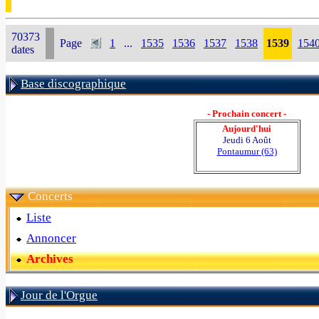
70373
Page
1
...
1535
1536
1537
1538
1539
154
dates
Base discographique
- Prochain concert -
Aujourd'hui
Jeudi 6 Août
Pontaumur (63)
Concerts
Liste
Annoncer
Archives
Jour de l'Orgue