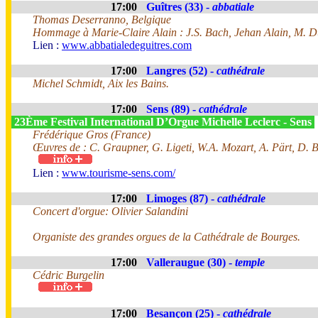
17:00
Guîtres (33) -
abbatiale
Thomas Deserranno, Belgique
Hommage à Marie-Claire Alain : J.S. Bach, Jehan Alain, M. Du
Lien :
www.abbatialedeguitres.com
17:00
Langres (52) -
cathédrale
Michel Schmidt, Aix les Bains.
17:00
Sens (89) -
cathédrale
23Ème Festival International D’Orgue Michelle Leclerc - Sens
Frédérique Gros (France)
Œuvres de : C. Graupner, G. Ligeti, W.A. Mozart, A. Pärt, D. 
Lien :
www.tourisme-sens.com/
17:00
Limoges (87) -
cathédrale
Concert d'orgue: Olivier Salandini
Organiste des grandes orgues de la Cathédrale de Bourges.
17:00
Valleraugue (30) -
temple
Cédric Burgelin
17:00
Besançon (25) -
cathédrale