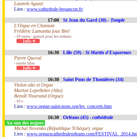
Laurent Agazzi
Lien :
www.cathedrale-besancon.fr/
17:00
St Jean du Gard (30) -
Temple
L'Orgue en Chanson
Frédéric Lamantia joue Brel
- 10 euros - gratuit pour les enfants
16:30
Lille (59) -
St Martin d'Esquermes
Pierre Queval
- entrée libre
16:30
Saint Pons de Thomières (34)
Violon alto et Orgue
Marion Lepelletier (Alto)
Benoît Tisserand (Orgue)
- 10 e
Lien :
www.orgue-saint-pons.org/les_concerts.htm
16:30
Orléans (45) -
cathédrale
Au son des orgues
Michal Novenko (République Tchèque), orgue
Lien :
www.orguescathedraleorleans.com/FESTIVAL_2014.ht