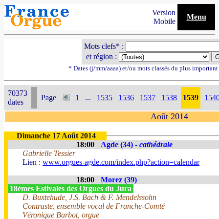
Version
Menu
Mobile
Mots clefs* :
et région :
* Dates (j/mm/aaaa) et/ou mots classés du plus importan
70373
Page
1
...
1535
1536
1537
1538
1539
154
dates
Août 2014
Dimanche 17 Août 2014
18:00
Agde (34) -
cathédrale
Gabrielle Tessier
Lien :
www.orgues-agde.com/index.php?action=calendar
18:00
Morez (39)
18èmes Estivales des Orgues du Jura
D. Buxtehude, J.S. Bach & F. Mendelssohn
Contraste, ensemble vocal de Franche-Comté
Véronique Barbot, orgue