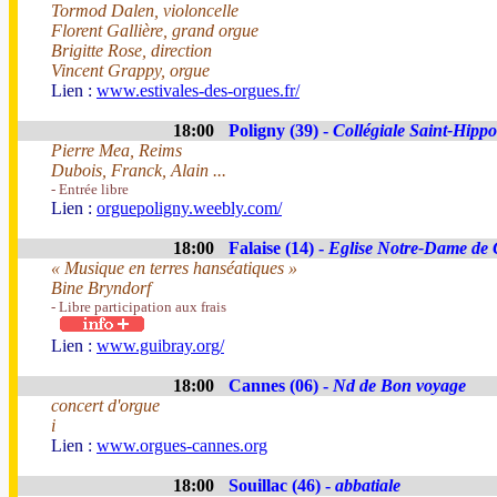
Tormod Dalen, violoncelle
Florent Gallière, grand orgue
Brigitte Rose, direction
Vincent Grappy, orgue
Lien :
www.estivales-des-orgues.fr/
18:00
Poligny (39) -
Collégiale Saint-Hippo
Pierre Mea, Reims
Dubois, Franck, Alain ...
- Entrée libre
Lien :
orguepoligny.weebly.com/
18:00
Falaise (14) -
Eglise Notre-Dame de 
« Musique en terres hanséatiques »
Bine Bryndorf
- Libre participation aux frais
Lien :
www.guibray.org/
18:00
Cannes (06) -
Nd de Bon voyage
concert d'orgue
i
Lien :
www.orgues-cannes.org
18:00
Souillac (46) -
abbatiale