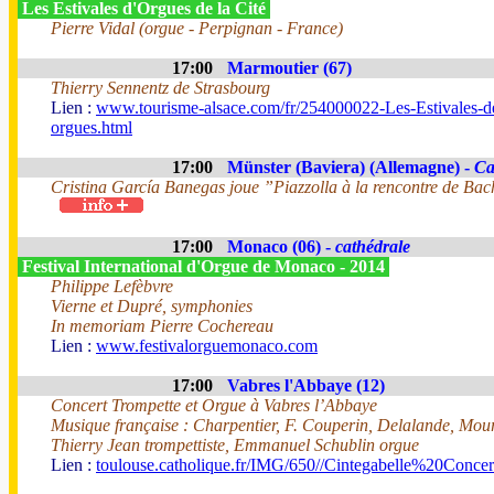
Les Estivales d'Orgues de la Cité
Pierre Vidal (orgue - Perpignan - France)
17:00
Marmoutier (67)
Thierry Sennentz de Strasbourg
Lien :
www.tourisme-alsace.com/fr/254000022-Les-Estivales-d
orgues.html
17:00
Münster (Baviera) (Allemagne) -
Ca
Cristina García Banegas joue ”Piazzolla à la rencontre de Ba
17:00
Monaco (06) -
cathédrale
Festival International d'Orgue de Monaco - 2014
Philippe Lefèbvre
Vierne et Dupré, symphonies
In memoriam Pierre Cochereau
Lien :
www.festivalorguemonaco.com
17:00
Vabres l'Abbaye (12)
Concert Trompette et Orgue à Vabres l’Abbaye
Musique française : Charpentier, F. Couperin, Delalande, Mour
Thierry Jean trompettiste, Emmanuel Schublin orgue
Lien :
toulouse.catholique.fr/IMG/650//Cintegabelle%20Conc