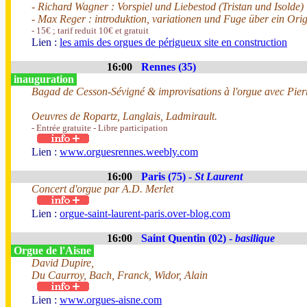
- Richard Wagner : Vorspiel und Liebestod (Tristan und Isolde)
- Max Reger : introduktion, variationen und Fuge über ein Ori
- 15€ ; tarif reduit 10€ et gratuit
Lien :
les amis des orgues de périgueux site en construction
16:00
Rennes (35)
inauguration
Bagad de Cesson-Sévigné & improvisations à l'orgue avec Pier
Oeuvres de Ropartz, Langlais, Ladmirault.
- Entrée gratuite - Libre participation
Lien :
www.orguesrennes.weebly.com
16:00
Paris (75) -
St Laurent
Concert d'orgue par A.D. Merlet
Lien :
orgue-saint-laurent-paris.over-blog.com
16:00
Saint Quentin (02) -
basilique
Orgue de l'Aisne
David Dupire,
Du Caurroy, Bach, Franck, Widor, Alain
Lien :
www.orgues-aisne.com