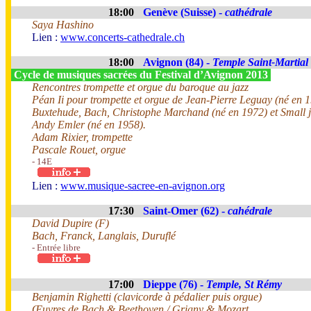
18:00
Genève (Suisse) -
cathédrale
Saya Hashino
Lien :
www.concerts-cathedrale.ch
18:00
Avignon (84) -
Temple Saint-Martial
Cycle de musiques sacrées du Festival d’Avignon 2013
Rencontres trompette et orgue du baroque au jazz
Péan Ii pour trompette et orgue de Jean-Pierre Leguay (né en 
Buxtehude, Bach, Christophe Marchand (né en 1972) et Small j
Andy Emler (né en 1958).
Adam Rixier, trompette
Pascale Rouet, orgue
- 14E
Lien :
www.musique-sacree-en-avignon.org
17:30
Saint-Omer (62) -
cahédrale
David Dupire (F)
Bach, Franck, Langlais, Duruflé
- Entrée libre
17:00
Dieppe (76) -
Temple, St Rémy
Benjamin Righetti (clavicorde à pédalier puis orgue)
Œuvres de Bach & Beethoven / Grigny & Mozart