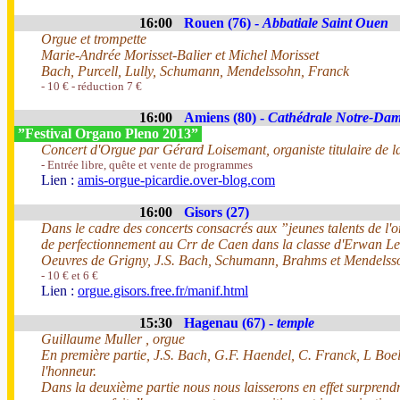
16:00
Rouen (76) -
Abbatiale Saint Ouen
Orgue et trompette
Marie-Andrée Morisset-Balier et Michel Morisset
Bach, Purcell, Lully, Schumann, Mendelssohn, Franck
- 10 € - réduction 7 €
16:00
Amiens (80) -
Cathédrale Notre-Da
”Festival Organo Pleno 2013”
Concert d'Orgue par Gérard Loisemant, organiste titulaire de 
- Entrée libre, quête et vente de programmes
Lien :
amis-orgue-picardie.over-blog.com
16:00
Gisors (27)
Dans le cadre des concerts consacrés aux ”jeunes talents de l'o
de perfectionnement au Crr de Caen dans la classe d'Erwan L
Oeuvres de Grigny, J.S. Bach, Schumann, Brahms et Mendelss
- 10 € et 6 €
Lien :
orgue.gisors.free.fr/manif.html
15:30
Hagenau (67) -
temple
Guillaume Muller , orgue
En première partie, J.S. Bach, G.F. Haendel, C. Franck, L Boe
l'honneur.
Dans la deuxième partie nous nous laisserons en effet surprendr