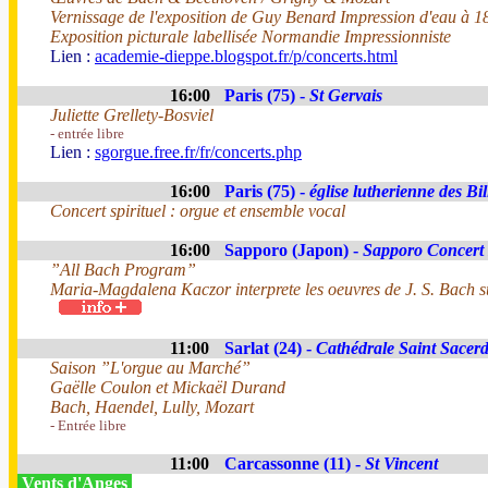
Vernissage de l'exposition de Guy Benard Impression d'eau à 
Exposition picturale labellisée Normandie Impressionniste
Lien :
academie-dieppe.blogspot.fr/p/concerts.html
16:00
Paris (75) -
St Gervais
Juliette Grellety-Bosviel
- entrée libre
Lien :
sgorgue.free.fr/fr/concerts.php
16:00
Paris (75) -
église lutherienne des Bil
Concert spirituel : orgue et ensemble vocal
16:00
Sapporo (Japon) -
Sapporo Concert 
”All Bach Program”
Maria-Magdalena Kaczor interprete les oeuvres de J. S. Bach s
11:00
Sarlat (24) -
Cathédrale Saint Sacer
Saison ”L'orgue au Marché”
Gaëlle Coulon et Mickaël Durand
Bach, Haendel, Lully, Mozart
- Entrée libre
11:00
Carcassonne (11) -
St Vincent
Vents d'Anges