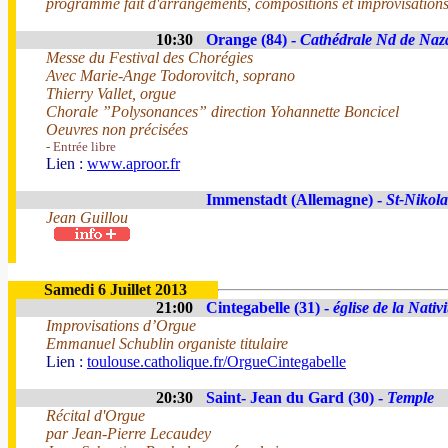
programme fait d'arrangements, compositions et improvisations 
10:30
Orange (84) -
Cathédrale Nd de Naz
Messe du Festival des Chorégies
Avec Marie-Ange Todorovitch, soprano
Thierry Vallet, orgue
Chorale ”Polysonances” direction Yohannette Boncicel
Oeuvres non précisées
- Entrée libre
Lien :
www.aproor.fr
Immenstadt (Allemagne) -
St-Nikol
Jean Guillou
Samedi 6 Juillet 2013
21:00
Cintegabelle (31) -
église de la Nativ
Improvisations d’Orgue
Emmanuel Schublin organiste titulaire
Lien :
toulouse.catholique.fr/OrgueCintegabelle
20:30
Saint- Jean du Gard (30) -
Temple
Récital d'Orgue
par Jean-Pierre Lecaudey