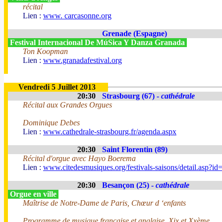
récital
Lien :
www. carcasonne.org
Grenade (Espagne)
Festival Internacional De MúSica Y Danza Granada
Ton Koopman
Lien :
www.granadafestival.org
Vendredi 5 Juillet 2013
20:30
Strasbourg (67) -
cathédrale
Récital aux Grandes Orgues
Dominique Debes
Lien :
www.cathedrale-strasbourg.fr/agenda.aspx
20:30
Saint Florentin (89)
Récital d'orgue avec Hayo Boerema
Lien :
www.citedesmusiques.org/festivals-saisons/detail.asp?i
20:30
Besançon (25) -
cathédrale
Orgue en ville
Maîtrise de Notre-Dame de Paris, Chœur d ‘enfants
Programme de musique française et anglaise, Xix et Xxème