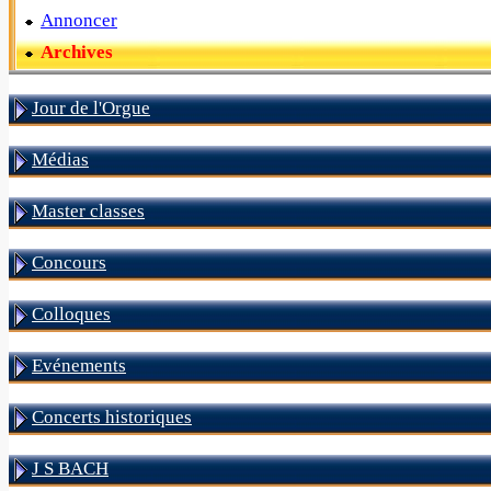
Annoncer
Archives
Jour de l'Orgue
Médias
Master classes
Concours
Colloques
Evénements
Concerts historiques
J S BACH