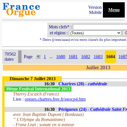
Version
Menu
Mobile
Mots clefs* :
et région :
* Dates (j/mm/aaaa) et/ou mots classés du plus importan
70562
Page
1
...
1680
1681
1682
1683
1684
168
dates
Juillet 2013
Dimanche 7 Juillet 2013
16:30
Chartres (28) -
cathédrale
39ème Festival International 2013
Thierry Escaich (France)
Lien :
orgues.chartres.free.fr/agocp4.htm
16:30
Périgueux (24) -
Cathédrale Saint F
avec Jean Baptiste Dupont ( Bordeaux)
” L'Olympe du Romantisme)
- Franz Liszt : sonate en si mineur