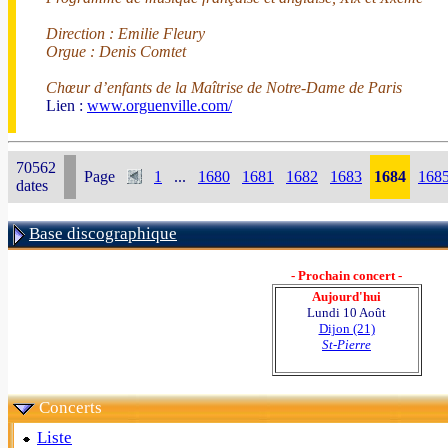
Direction : Emilie Fleury
Orgue : Denis Comtet
Chœur d’enfants de la Maîtrise de Notre-Dame de Paris
Lien :
www.orguenville.com/
70562
Page
1
...
1680
1681
1682
1683
1684
168
dates
Base discographique
- Prochain concert -
Aujourd'hui
Lundi 10 Août
Dijon (21)
St-Pierre
Concerts
Liste