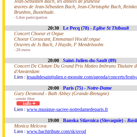
Jean-Sebastien Bach, les années de jeunesse
œuvres de Jean-Sébastien Bach, Jean-Christophe Bach, Reinke
Brunhns, Buxtehude.
- Libre participation
20:30
Le Pecq (78) -
Eglise St Thibault
Concert Choeur et Orgue
Choeur Coruscant, Emmanuel Hocdé:orgue
Oeuvres de Js Bach, J Haydn, F Mendelssohn
- 20 euros
20:00
Saint-Julien-du-Sault (89)
Concert De Cloture Du Grand Prix Matteo Imbruno Titulaire de
d'Amsterdam
Lien :
lesaultdesaintjulien.e-monsite.com/agenda/concerts/festi
20:00
Paris (75) -
Notre-Dame
Gary Desmond - Bath Abbey (Grande-Bretagne)
- entrée libre
Lien :
www.musique-sacree-notredamedeparis.fr
19:00
Banska Stiavnica (Slovaquie) -
Basi
Monica Melcova
Lien :
www.bachtribute.com/sk/uvod