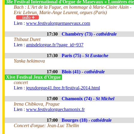
38e Festival International d'Orgue de Masevaux « Lumières éte
Bach : L'Art de la Fugue, en hommage à Marie-Claire Alain -
Eric Lebrun, Marie-Ange Leurent, orgues (Paris)
Lien :
www.festivalorguemasevaux.com
17:30
Chambéry (73) -
cathédrale
Thibaut Duret
Lien :
amisdelorgue.fr/?page_id=937
17:30
Paris (75) -
St Eustache
Yanka hekimova
17:00
Blois (41) -
cathédrale
Xive Festival Jeux d'Orgue
concert
Lien :
jeuxdorgue41.free.fr/festival-2014.html
17:00
Chamonix (74) -
St Michel
Irena Chibkova, Prague
Lien :
www.festivalorguechamonix.fr
17:00
Bourges (18) -
cathédrale
Concert d'orgue: Jean-Luc Thellin