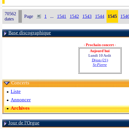
70562
Page
1
...
1541
1542
1543
1544
1545
154
dates
Base discographique
- Prochain concert -
Aujourd'hui
Lundi 10 Août
Dijon (21)
St-Pierre
Concerts
Liste
Annoncer
Archives
Jour de l'Orgue