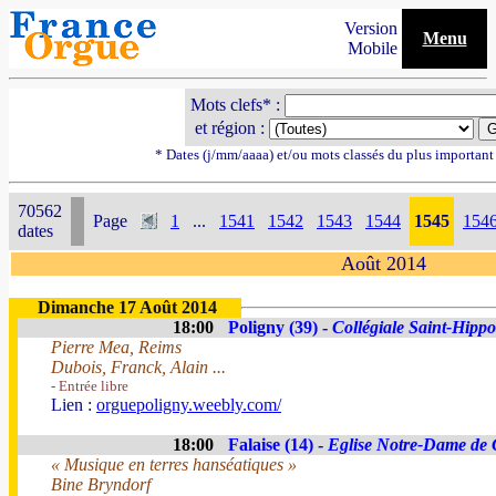
Version
Menu
Mobile
Mots clefs* :
et région :
* Dates (j/mm/aaaa) et/ou mots classés du plus importan
70562
Page
1
...
1541
1542
1543
1544
1545
154
dates
Août 2014
Dimanche 17 Août 2014
18:00
Poligny (39) -
Collégiale Saint-Hippo
Pierre Mea, Reims
Dubois, Franck, Alain ...
- Entrée libre
Lien :
orguepoligny.weebly.com/
18:00
Falaise (14) -
Eglise Notre-Dame de 
« Musique en terres hanséatiques »
Bine Bryndorf