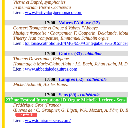
Vierne et Dupré, symphonies
In memoriam Pierre Cochereau
Lien :
www.festivalorguemonaco.com
17:00
Vabres l'Abbaye (12)
Concert Trompette et Orgue à Vabres l’Abbaye
Musique française : Charpentier, F. Couperin, Delalande, Mour
Thierry Jean trompettiste, Emmanuel Schublin orgue
Lien :
toulouse.catholique.fr/IMG/650//Cintegabelle%20Conc
17:00
Guîtres (33) -
abbatiale
Thomas Deserranno, Belgique
Hommage à Marie-Claire Alain : J.S. Bach, Jehan Alain, M. Du
Lien :
www.abbatialedeguitres.com
17:00
Langres (52) -
cathédrale
Michel Schmidt, Aix les Bains.
17:00
Sens (89) -
cathédrale
23Ème Festival International D’Orgue Michelle Leclerc - Sens
Frédérique Gros (France)
Œuvres de : C. Graupner, G. Ligeti, W.A. Mozart, A. Pärt, D. 
Lien :
www.tourisme-sens.com/