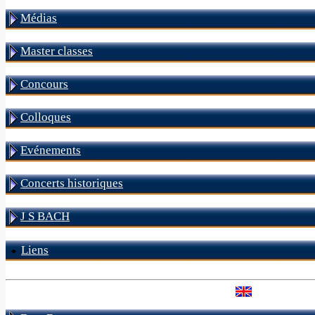
Médias
Master classes
Concours
Colloques
Evénements
Concerts historiques
J S BACH
Liens