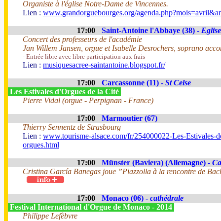
Organiste à l'église Notre-Dame de Vincennes.
Lien :
www.grandorguebourges.org/agenda.php?mois=avril&a
17:00
Saint-Antoine l'Abbaye (38) -
Eglise
Concert des professeurs de l'académie
Jan Willem Jansen, orgue et Isabelle Desrochers, soprano acc
- Entrée libre avec libre participation aux frais
Lien :
musiquesacree-saintantoine.blogspot.fr/
17:00
Carcassonne (11) -
St Celse
Les Estivales d'Orgues de la Cité
Pierre Vidal (orgue - Perpignan - France)
17:00
Marmoutier (67)
Thierry Sennentz de Strasbourg
Lien :
www.tourisme-alsace.com/fr/254000022-Les-Estivales-d
orgues.html
17:00
Münster (Baviera) (Allemagne) -
Ca
Cristina García Banegas joue ”Piazzolla à la rencontre de Ba
17:00
Monaco (06) -
cathédrale
Festival International d'Orgue de Monaco - 2014
Philippe Lefèbvre