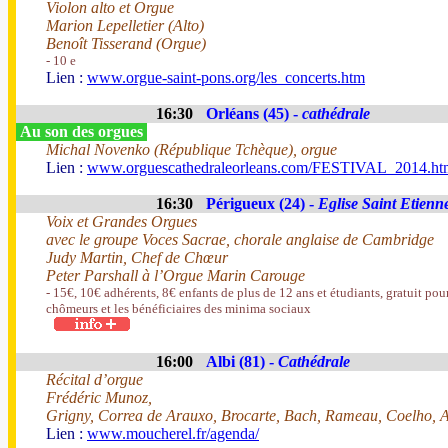
Violon alto et Orgue
Marion Lepelletier (Alto)
Benoît Tisserand (Orgue)
- 10 e
Lien :
www.orgue-saint-pons.org/les_concerts.htm
16:30
Orléans (45) -
cathédrale
Au son des orgues
Michal Novenko (République Tchèque), orgue
Lien :
www.orguescathedraleorleans.com/FESTIVAL_2014.ht
16:30
Périgueux (24) -
Eglise Saint Etienne
Voix et Grandes Orgues
avec le groupe Voces Sacrae, chorale anglaise de Cambridge
Judy Martin, Chef de Chœur
Peter Parshall à l’Orgue Marin Carouge
- 15€, 10€ adhérents, 8€ enfants de plus de 12 ans et étudiants, gratuit pour
chômeurs et les bénéficiaires des minima sociaux
16:00
Albi (81) -
Cathédrale
Récital d’orgue
Frédéric Munoz,
Grigny, Correa de Arauxo, Brocarte, Bach, Rameau, Coelho, A
Lien :
www.moucherel.fr/agenda/