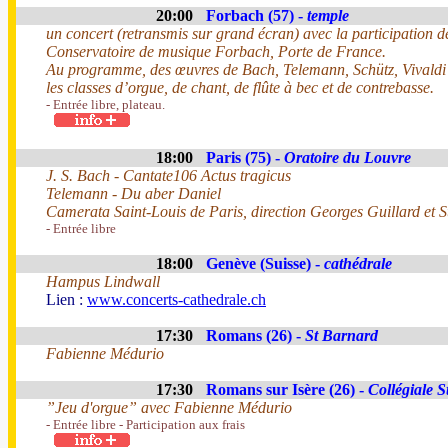
20:00
Forbach (57) -
temple
un concert (retransmis sur grand écran) avec la participation de
Conservatoire de musique Forbach, Porte de France.
Au programme, des œuvres de Bach, Telemann, Schütz, Vivaldi
les classes d’orgue, de chant, de flûte à bec et de contrebasse.
- Entrée libre, plateau.
18:00
Paris (75) -
Oratoire du Louvre
J. S. Bach - Cantate106 Actus tragicus
Telemann - Du aber Daniel
Camerata Saint-Louis de Paris, direction Georges Guillard et S
- Entrée libre
18:00
Genève (Suisse) -
cathédrale
Hampus Lindwall
Lien :
www.concerts-cathedrale.ch
17:30
Romans (26) -
St Barnard
Fabienne Médurio
17:30
Romans sur Isère (26) -
Collégiale 
”Jeu d'orgue” avec Fabienne Médurio
- Entrée libre - Participation aux frais