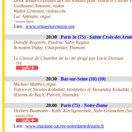
Deux Sonates extraites des Six Sonates pour Violon et Clavier 
Guillaume Antonini, violon
Walter Grimmer, violoncelle
Luc Antonini, orgue
- entrée libre
Lien :
www.orgueenavignon.org
20:30
Paris 3e (75) -
Sainte Croix des Arm
Duruflé Requiem, Poulenc Salve Regina
& motets Dufay, Charpentier, Dumont
Le Choeur de Chambre de la cité dirigé par Lucie Deroian
- 18E
20:30
Bar-sur-Seine (10) (10)
Michael Matthes orgue
Patrice et Nicolas Koludski, trompettes et Alexandra Koludski, f
Œuvres de Bach, Purcell, Haendel.
20:00
Paris (75) -
Notre-Dame
Herbert Baumann - Kath. Kirchgemeinde, Suhr-Gränichen (Sui
- entrée libre
Lien :
www.musique-sacree-notredamedeparis.fr