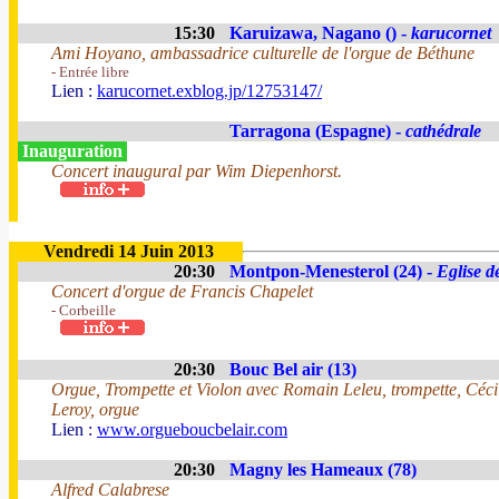
15:30
Karuizawa, Nagano () -
karucornet
Ami Hoyano, ambassadrice culturelle de l'orgue de Béthune
- Entrée libre
Lien :
karucornet.exblog.jp/12753147/
Tarragona (Espagne) -
cathédrale
Inauguration
Concert inaugural par Wim Diepenhorst.
Vendredi 14 Juin 2013
20:30
Montpon-Menesterol (24) -
Eglise d
Concert d'orgue de Francis Chapelet
- Corbeille
20:30
Bouc Bel air (13)
Orgue, Trompette et Violon avec Romain Leleu, trompette, Cécil
Leroy, orgue
Lien :
www.orgueboucbelair.com
20:30
Magny les Hameaux (78)
Alfred Calabrese