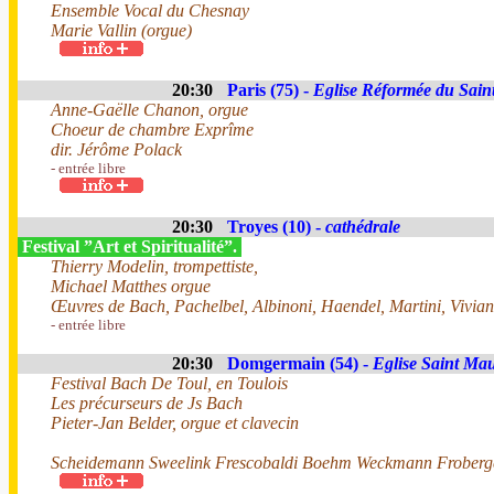
Ensemble Vocal du Chesnay
Marie Vallin (orgue)
20:30
Paris (75) -
Eglise Réformée du Saint
Anne-Gaëlle Chanon, orgue
Choeur de chambre Exprîme
dir. Jérôme Polack
- entrée libre
20:30
Troyes (10) -
cathédrale
Festival ”Art et Spiritualité”.
Thierry Modelin, trompettiste,
Michael Matthes orgue
Œuvres de Bach, Pachelbel, Albinoni, Haendel, Martini, Viviani
- entrée libre
20:30
Domgermain (54) -
Eglise Saint Mau
Festival Bach De Toul, en Toulois
Les précurseurs de Js Bach
Pieter-Jan Belder, orgue et clavecin
Scheidemann Sweelink Frescobaldi Boehm Weckmann Froberge