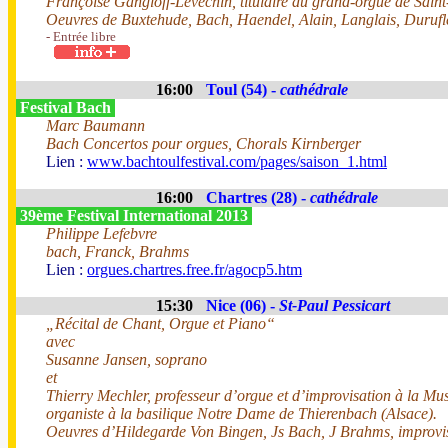
Françoise Gangloff-Lévéchin, titulaire du grand-orgue de Sain
Oeuvres de Buxtehude, Bach, Haendel, Alain, Langlais, Durufl
- Entrée libre
16:00
Toul (54) -
cathédrale
Festival Bach
Marc Baumann
Bach Concertos pour orgues, Chorals Kirnberger
Lien :
www.bachtoulfestival.com/pages/saison_1.html
16:00
Chartres (28) -
cathédrale
39ème Festival International 2013
Philippe Lefebvre
bach, Franck, Brahms
Lien :
orgues.chartres.free.fr/agocp5.htm
15:30
Nice (06) -
St-Paul Pessicart
„Récital de Chant, Orgue et Piano“
avec
Susanne Jansen, soprano
et
Thierry Mechler, professeur d’orgue et d’improvisation à la M
organiste à la basilique Notre Dame de Thierenbach (Alsace).
Oeuvres d’Hildegarde Von Bingen, Js Bach, J Brahms, improvis