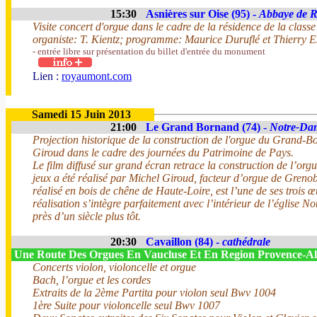
15:30
Asnières sur Oise (95) -
Abbaye de 
Visite concert d'orgue dans le cadre de la résidence de la cla
organiste: T. Kientz; programme: Maurice Duruflé et Thierry E
- entrée libre sur présentation du billet d'entrée du monument
Lien :
royaumont.com
Samedi 15 Juin 2013
21:00
Le Grand Bornand (74) -
Notre-Dam
Projection historique de la construction de l'orgue du Grand-
Giroud dans le cadre des journées du Patrimoine de Pays.
Le film diffusé sur grand écran retrace la construction de l’org
jeux a été réalisé par Michel Giroud, facteur d’orgue de Greno
réalisé en bois de chêne de Haute-Loire, est l’une de ses trois 
réalisation s’intègre parfaitement avec l’intérieur de l’église
près d’un siècle plus tôt.
20:30
Cavaillon (84) -
cathédrale
Une Route Des Orgues En Vaucluse Et En Region Provence-
Concerts violon, violoncelle et orgue
Bach, l’orgue et les cordes
Extraits de la 2ème Partita pour violon seul Bwv 1004
1ère Suite pour violoncelle seul Bwv 1007