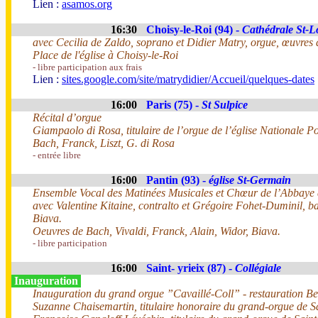
Lien :
asamos.org
16:30
Choisy-le-Roi (94) -
Cathédrale St-L
avec Cecilia de Zaldo, soprano et Didier Matry, orgue, œuvres 
Place de l'église à Choisy-le-Roi
- libre participation aux frais
Lien :
sites.google.com/site/matrydidier/Accueil/quelques-dates
16:00
Paris (75) -
St Sulpice
Récital d’orgue
Giampaolo di Rosa, titulaire de l’orgue de l’église Nationale 
Bach, Franck, Liszt, G. di Rosa
- entrée libre
16:00
Pantin (93) -
église St-Germain
Ensemble Vocal des Matinées Musicales et Chœur de l’Abbaye
avec Valentine Kitaine, contralto et Grégoire Fohet-Duminil, ba
Biava.
Oeuvres de Bach, Vivaldi, Franck, Alain, Widor, Biava.
- libre participation
16:00
Saint- yrieix (87) -
Collégiale
Inauguration
Inauguration du grand orgue ”Cavaillé-Coll” - restauration B
Suzanne Chaisemartin, titulaire honoraire du grand-orgue de S