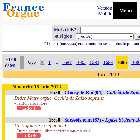
Version
Menu
Mobile
Mots clefs* :
et région :
* Dates (j/mm/aaaa) et/ou mots classés du plus importan
70396
Page
1
...
1681
1682
1683
1684
1685
168
dates
Juin 2013
Dimanche 16 Juin 2013
16:30
Choisy-le-Roi (94) -
Cathédrale Sain
Dider Matry orgue, Cecilia de Zaldo soprano
- participation libre
16:30
Saessolsheim (67) -
Eglise St-Jean-Ba
Un organiste exceptionnel !
- Entrée gratuite - libre participation (plateau)