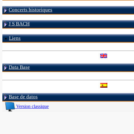
Concerts historiques
J S BACH
Liens
Data Base
Base de datos
Version classique