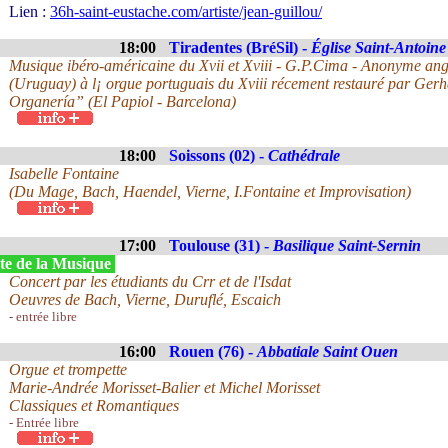
Lien :
36h-saint-eustache.com/artiste/jean-guillou/
18:00
Tiradentes (BréSil) -
Église Saint-Antoine
Musique ibéro-américaine du Xvii et Xviii - G.P.Cima - Anonyme ang
(Uruguay) à l¡ orgue portuguais du Xviii récement restauré par Gerh
Organería” (El Papiol - Barcelona)
18:00
Soissons (02) -
Cathédrale
Isabelle Fontaine
(Du Mage, Bach, Haendel, Vierne, I.Fontaine et Improvisation)
17:00
Toulouse (31) -
Basilique Saint-Sernin
te de la Musique
Concert par les étudiants du Crr et de l'Isdat
Oeuvres de Bach, Vierne, Duruflé, Escaich
- entrée libre
16:00
Rouen (76) -
Abbatiale Saint Ouen
Orgue et trompette
Marie-Andrée Morisset-Balier et Michel Morisset
Classiques et Romantiques
- Entrée libre