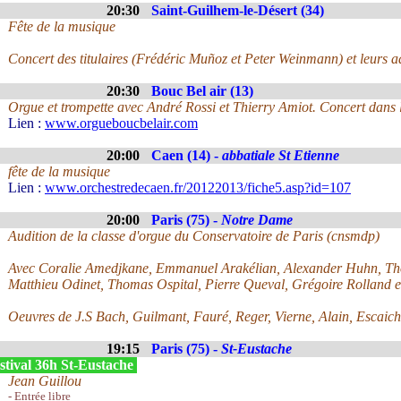
20:30
Saint-Guilhem-le-Désert (34)
Fête de la musique
Concert des titulaires (Frédéric Muñoz et Peter Weinmann) et leurs ad
20:30
Bouc Bel air (13)
Orgue et trompette avec André Rossi et Thierry Amiot. Concert dans 
Lien :
www.orgueboucbelair.com
20:00
Caen (14) -
abbatiale St Etienne
fête de la musique
Lien :
www.orchestredecaen.fr/20122013/fiche5.asp?id=107
20:00
Paris (75) -
Notre Dame
Audition de la classe d'orgue du Conservatoire de Paris (cnsmdp)
Avec Coralie Amedjkane, Emmanuel Arakélian, Alexander Huhn, Th
Matthieu Odinet, Thomas Ospital, Pierre Queval, Grégoire Rolland 
Oeuvres de J.S Bach, Guilmant, Fauré, Reger, Vierne, Alain, Escaich.
19:15
Paris (75) -
St-Eustache
stival 36h St-Eustache
Jean Guillou
- Entrée libre