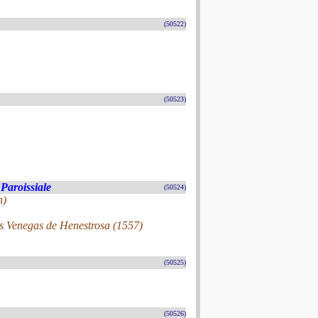
(50522)
(50523)
 Paroissiale
(50524)
n)
is Venegas de Henestrosa (1557)
(50525)
(50526)