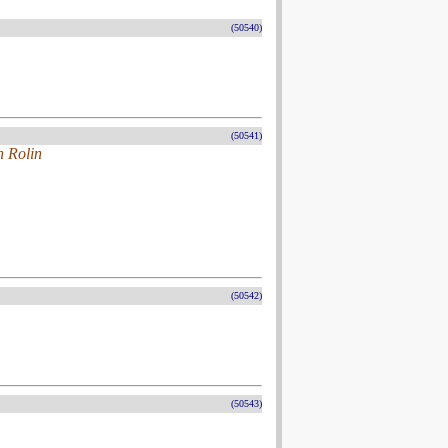
(50540)
(50541)
n Rolin
(50542)
(50543)