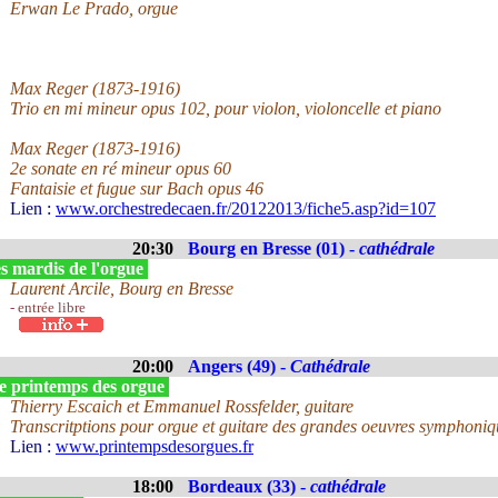
Erwan Le Prado, orgue
Max Reger (1873-1916)
Trio en mi mineur opus 102, pour violon, violoncelle et piano
Max Reger (1873-1916)
2e sonate en ré mineur opus 60
Fantaisie et fugue sur Bach opus 46
Lien :
www.orchestredecaen.fr/20122013/fiche5.asp?id=107
20:30
Bourg en Bresse (01) -
cathédrale
s mardis de l'orgue
Laurent Arcile, Bourg en Bresse
- entrée libre
20:00
Angers (49) -
Cathédrale
e printemps des orgue
Thierry Escaich et Emmanuel Rossfelder, guitare
Transcritptions pour orgue et guitare des grandes oeuvres symphoniq
Lien :
www.printempsdesorgues.fr
18:00
Bordeaux (33) -
cathédrale