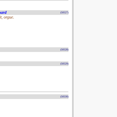
nard
(50527)
t, orgue.
(50528)
(50529)
(50530)