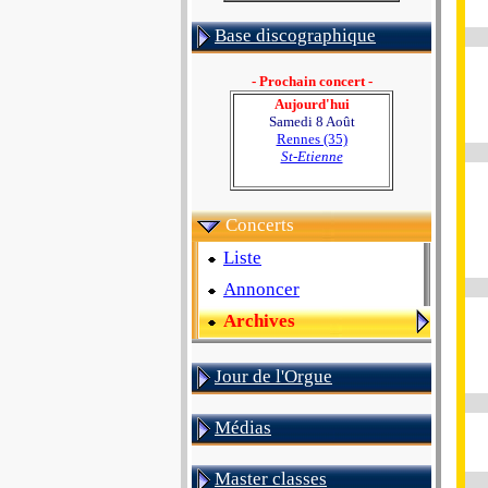
Base discographique
- Prochain concert -
Aujourd'hui
Samedi 8 Août
Rennes (35)
St-Etienne
Concerts
Liste
Annoncer
Archives
Jour de l'Orgue
Médias
Master classes