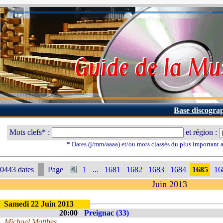
Base discogra
Mots clefs* :
et région :
* Dates (j/mm/aaaa) et/ou mots classés du plus important
0443 dates
Page
1
...
1681
1682
1683
1684
1685
16
Juin 2013
Samedi 22 Juin 2013
20:00
Preignac (33)
Michael Matthes