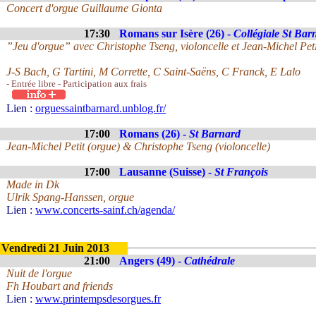
Concert d'orgue Guillaume Gionta
17:30
Romans sur Isère (26) -
Collégiale St Bar
”Jeu d'orgue” avec Christophe Tseng, violoncelle et Jean-Michel Peti
J-S Bach, G Tartini, M Corrette, C Saint-Saëns, C Franck, E Lalo
- Entrée libre - Participation aux frais
Lien :
orguessaintbarnard.unblog.fr/
17:00
Romans (26) -
St Barnard
Jean-Michel Petit (orgue) & Christophe Tseng (violoncelle)
17:00
Lausanne (Suisse) -
St François
Made in Dk
Ulrik Spang-Hanssen, orgue
Lien :
www.concerts-sainf.ch/agenda/
Vendredi 21 Juin 2013
21:00
Angers (49) -
Cathédrale
Nuit de l'orgue
Fh Houbart and friends
Lien :
www.printempsdesorgues.fr