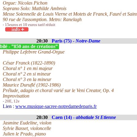
Orgue: Nicolas Pichon
Soprano Solo: Mathilde Ambrois
Messe Solennelle de Louis Vierne et Motets de Franck, Fauré et Sain
90 rue de l'assomption. Metro: Ranelagh
- 15euros et 10 euros tarif réduit
20:30
Paris (75) -
Notre-Dame
ilé - ”850 ans de créations”
Philippe Lefebvre Grand-Orgue
César Franck (1822-1890)
Choral n° 1 en mi majeur
Choral n° 2 en si mineur
Choral n° 3 en la mineur
Maurice Duruflé (1902-1986)
Prélude, adagio et choral varié sur le Veni Creator, Op. 4
Improvisation
- 20E, 12e
Lien :
www.musique-sacree-notredamedeparis.fr
20:30
Caen (14) -
abbatiale St Etienne
Jasmine Eudeline, violon
Sylvie Basset, violoncelle
Julien le Prado, piano