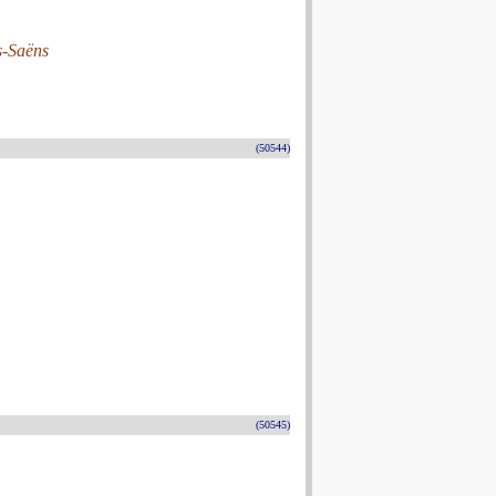
s-Saëns
(50544)
(50545)