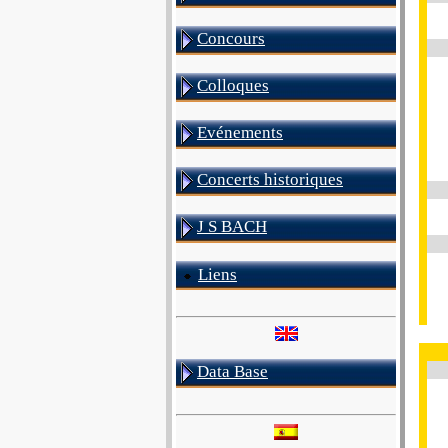
Concours
Colloques
Evénements
Concerts historiques
J S BACH
Liens
Data Base