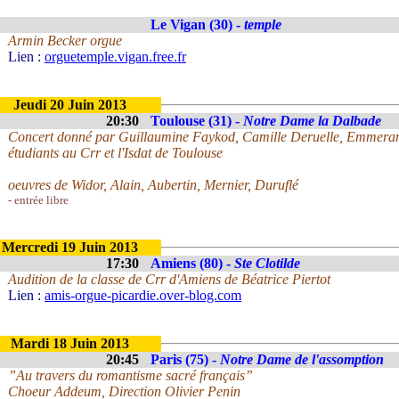
Le Vigan (30) -
temple
Armin Becker orgue
Lien :
orguetemple.vigan.free.fr
Jeudi 20 Juin 2013
20:30
Toulouse (31) -
Notre Dame la Dalbade
Concert donné par Guillaumine Faykod, Camille Deruelle, Emmera
étudiants au Crr et l'Isdat de Toulouse
oeuvres de Widor, Alain, Aubertin, Mernier, Duruflé
- entrée libre
Mercredi 19 Juin 2013
17:30
Amiens (80) -
Ste Clotilde
Audition de la classe de Crr d'Amiens de Béatrice Piertot
Lien :
amis-orgue-picardie.over-blog.com
Mardi 18 Juin 2013
20:45
Paris (75) -
Notre Dame de l'assomption
”Au travers du romantisme sacré français”
Choeur Addeum, Direction Olivier Penin