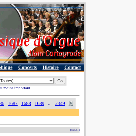
phique
Concerts
Histoire
Contact
 au moins important
86
1687
1688
1689
...
2349
(50521)