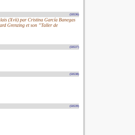
(50536)
lais (Xvii) par Cristina García Banegas
ard Grenzing et son ”Taller de
(50537)
(50538)
(50539)