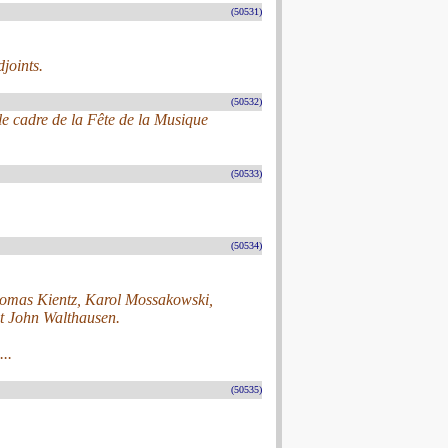
(50531)
joints.
(50532)
le cadre de la Fête de la Musique
(50533)
(50534)
omas Kientz, Karol Mossakowski,
et John Walthausen.
..
(50535)