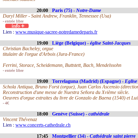
20:00
Paris (75) -
Notre-Dame
Daryl Miller - Saint Andrew, Franklin, Tennessee (Usa)
- entrée libre
Lien :
www.musique-sacree-notredamedeparis.fr
19:00
Liège (Belgique) -
église Saint-Jacques
Christian Bacheley, orgue
titulaire de l'orgue d'Arbois (Jura-France)
Ferrini, Storace, Scheidemann, Buttstett, Bach, Mendelssohn
- entrée libre
19:00
Torrelaguna (Madrid) (Espagne) -
Eglise
Schola Antiqua, Bruno Forst (orgue), Juan Carlos Ascensio (directio
Reconstruction d'une messe de Nuestra Señora du Xvième siècle.
Oeuvres d'orgue extraites du livre de Gonzalo de Baena (1540) et Lu
- 4€
18:00
Genève (Suisse) -
cathédrale
Vincent Thévenaz
Lien :
www.concerts-cathedrale.ch
17:45
Montpellier (34) -
Cathédrale saint pierre