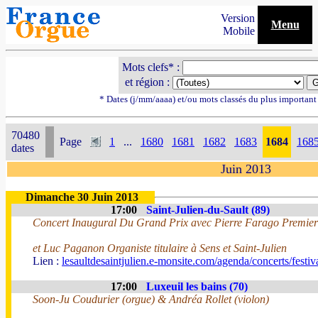
Version
Menu
Mobile
Mots clefs* :
et région :
* Dates (j/mm/aaaa) et/ou mots classés du plus importan
70480
Page
1
...
1680
1681
1682
1683
1684
168
dates
Juin 2013
Dimanche 30 Juin 2013
17:00
Saint-Julien-du-Sault (89)
Concert Inaugural Du Grand Prix avec Pierre Farago Premier 
et Luc Paganon Organiste titulaire à Sens et Saint-Julien
Lien :
lesaultdesaintjulien.e-monsite.com/agenda/concerts/festi
17:00
Luxeuil les bains (70)
Soon-Ju Coudurier (orgue) & Andréa Rollet (violon)