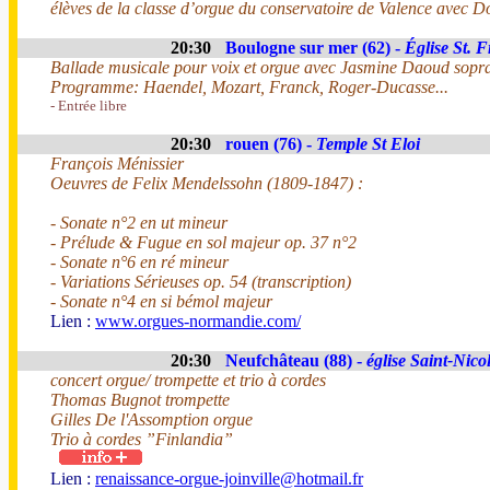
élèves de la classe d’orgue du conservatoire de Valence avec 
20:30
Boulogne sur mer (62) -
Église St. 
Ballade musicale pour voix et orgue avec Jasmine Daoud sopr
Programme: Haendel, Mozart, Franck, Roger-Ducasse...
- Entrée libre
20:30
rouen (76) -
Temple St Eloi
François Ménissier
Oeuvres de Felix Mendelssohn (1809-1847) :
- Sonate n°2 en ut mineur
- Prélude & Fugue en sol majeur op. 37 n°2
- Sonate n°6 en ré mineur
- Variations Sérieuses op. 54 (transcription)
- Sonate n°4 en si bémol majeur
Lien :
www.orgues-normandie.com/
20:30
Neufchâteau (88) -
église Saint-Nico
concert orgue/ trompette et trio à cordes
Thomas Bugnot trompette
Gilles De l'Assomption orgue
Trio à cordes ”Finlandia”
Lien :
renaissance-orgue-joinville@hotmail.fr