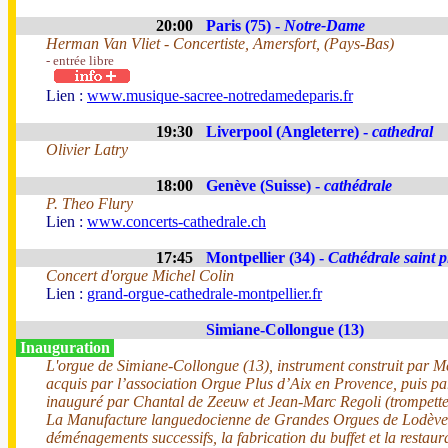
20:00
Paris (75) -
Notre-Dame
Herman Van Vliet - Concertiste, Amersfort, (Pays-Bas)
- entrée libre
Lien :
www.musique-sacree-notredamedeparis.fr
19:30
Liverpool (Angleterre) -
cathedral
Olivier Latry
18:00
Genève (Suisse) -
cathédrale
P. Theo Flury
Lien :
www.concerts-cathedrale.ch
17:45
Montpellier (34) -
Cathédrale saint p
Concert d'orgue Michel Colin
Lien :
grand-orgue-cathedrale-montpellier.fr
Simiane-Collongue (13)
Inauguration
L'orgue de Simiane-Collongue (13), instrument construit par Me
acquis par l’association Orgue Plus d’Aix en Provence, puis pa
inauguré par Chantal de Zeeuw et Jean-Marc Regoli (trompette
La Manufacture languedocienne de Grandes Orgues de Lodève, 
déménagements successifs, la fabrication du buffet et la resta