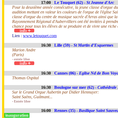
17:00
Le Touquet (62) -
St Jeanne d'Arc
Pour la deuxième année consécutive, la jeune classe d'orgue d
audition mettant en valeur les couleurs de l'orgue de l'église Sa
classe d'orgue du centre de musique sacrée d'Arras ainsi que la
Rayonnement Régional d'Aubervilliers ont été invitées à prend
chance pour tous les élèves de se produire et de vivre une riche
Lien :
www.letouquet.com
16:30
Lille (59) -
St Martin d’Esquermes
Marion Andre
(Paris)
- entrée libre
16:30
Cannes (06) -
Eglise Nd de Bon Voy
Thomas Ospital
16:30
Boulogne sur mer (62) -
Cathédrale
Sur le Grand Orgue Aubertin par Didier Hennuyer:
Saint Saëns, Guilmant...
- Entrée libre
16:00
Rennes (35) -
Basilique Saint Sauve
inauguration