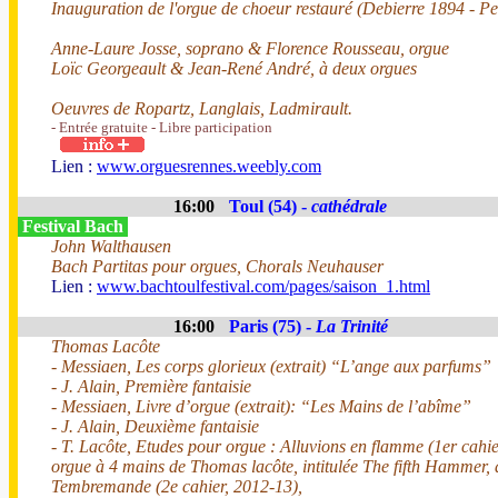
Inauguration de l'orgue de choeur restauré (Debierre 1894 - P
Anne-Laure Josse, soprano & Florence Rousseau, orgue
Loïc Georgeault & Jean-René André, à deux orgues
Oeuvres de Ropartz, Langlais, Ladmirault.
- Entrée gratuite - Libre participation
Lien :
www.orguesrennes.weebly.com
16:00
Toul (54) -
cathédrale
Festival Bach
John Walthausen
Bach Partitas pour orgues, Chorals Neuhauser
Lien :
www.bachtoulfestival.com/pages/saison_1.html
16:00
Paris (75) -
La Trinité
Thomas Lacôte
- Messiaen, Les corps glorieux (extrait) “L’ange aux parfums”
- J. Alain, Première fantaisie
- Messiaen, Livre d’orgue (extrait): “Les Mains de l’abîme”
- J. Alain, Deuxième fantaisie
- T. Lacôte, Etudes pour orgue : Alluvions en flamme (1er cahie
orgue à 4 mains de Thomas lacôte, intitulée The fifth Hammer, 
Tembremande (2e cahier, 2012-13),