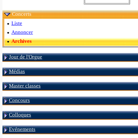
Concerts
Liste
Annoncer
Archives
Jour de l'Orgue
Médias
Master classes
Concours
Colloques
Evénements