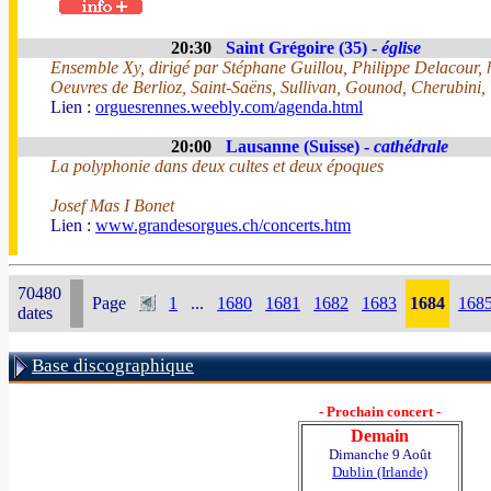
20:30
Saint Grégoire (35) -
église
Ensemble Xy, dirigé par Stéphane Guillou, Philippe Delacour
Oeuvres de Berlioz, Saint-Saëns, Sullivan, Gounod, Cherubini
Lien :
orguesrennes.weebly.com/agenda.html
20:00
Lausanne (Suisse) -
cathédrale
La polyphonie dans deux cultes et deux époques
Josef Mas I Bonet
Lien :
www.grandesorgues.ch/concerts.htm
70480
Page
1
...
1680
1681
1682
1683
1684
168
dates
Base discographique
- Prochain concert -
Demain
Dimanche 9 Août
Dublin (Irlande)