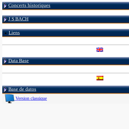
Concerts historiques
J S BACH
Liens
Data Base
Base de datos
Version classique