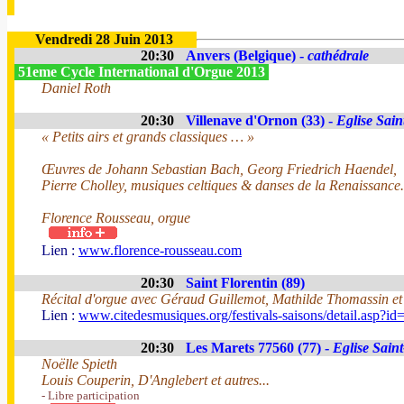
Vendredi 28 Juin 2013
20:30
Anvers (Belgique) -
cathédrale
51eme Cycle International d'Orgue 2013
Daniel Roth
20:30
Villenave d'Ornon (33) -
Eglise Sain
« Petits airs et grands classiques … »
Œuvres de Johann Sebastian Bach, Georg Friedrich Haendel,
Pierre Cholley, musiques celtiques & danses de la Renaissance.
Florence Rousseau, orgue
Lien :
www.florence-rousseau.com
20:30
Saint Florentin (89)
Récital d'orgue avec Géraud Guillemot, Mathilde Thomassin e
Lien :
www.citedesmusiques.org/festivals-saisons/detail.asp?i
20:30
Les Marets 77560 (77) -
Eglise Sain
Noëlle Spieth
Louis Couperin, D'Anglebert et autres...
- Libre participation