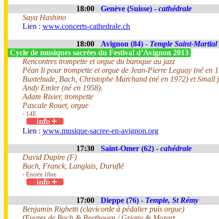
18:00
Genève (Suisse) -
cathédrale
Saya Hashino
Lien :
www.concerts-cathedrale.ch
18:00
Avignon (84) -
Temple Saint-Martial
Cycle de musiques sacrées du Festival d’Avignon 2013
Rencontres trompette et orgue du baroque au jazz
Péan Ii pour trompette et orgue de Jean-Pierre Leguay (né en 
Buxtehude, Bach, Christophe Marchand (né en 1972) et Small j
Andy Emler (né en 1958).
Adam Rixier, trompette
Pascale Rouet, orgue
- 14E
Lien :
www.musique-sacree-en-avignon.org
17:30
Saint-Omer (62) -
cahédrale
David Dupire (F)
Bach, Franck, Langlais, Duruflé
- Entrée libre
17:00
Dieppe (76) -
Temple, St Rémy
Benjamin Righetti (clavicorde à pédalier puis orgue)
Œuvres de Bach & Beethoven / Grigny & Mozart