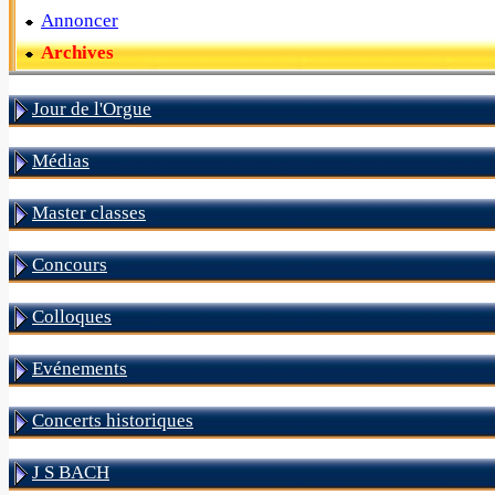
Annoncer
Archives
Jour de l'Orgue
Médias
Master classes
Concours
Colloques
Evénements
Concerts historiques
J S BACH