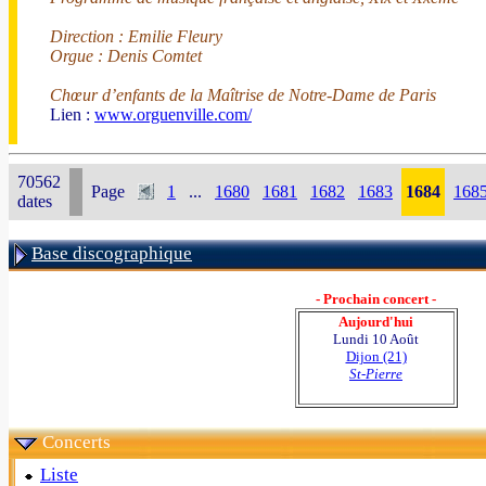
Direction : Emilie Fleury
Orgue : Denis Comtet
Chœur d’enfants de la Maîtrise de Notre-Dame de Paris
Lien :
www.orguenville.com/
70562
Page
1
...
1680
1681
1682
1683
1684
168
dates
Base discographique
- Prochain concert -
Aujourd'hui
Lundi 10 Août
Dijon (21)
St-Pierre
Concerts
Liste