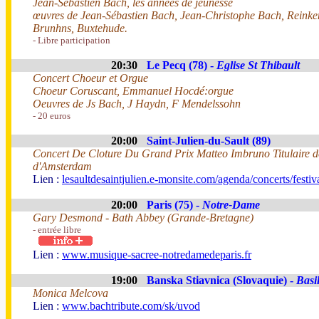
Jean-Sebastien Bach, les années de jeunesse
œuvres de Jean-Sébastien Bach, Jean-Christophe Bach, Reinke
Brunhns, Buxtehude.
- Libre participation
20:30
Le Pecq (78) -
Eglise St Thibault
Concert Choeur et Orgue
Choeur Coruscant, Emmanuel Hocdé:orgue
Oeuvres de Js Bach, J Haydn, F Mendelssohn
- 20 euros
20:00
Saint-Julien-du-Sault (89)
Concert De Cloture Du Grand Prix Matteo Imbruno Titulaire de
d'Amsterdam
Lien :
lesaultdesaintjulien.e-monsite.com/agenda/concerts/festi
20:00
Paris (75) -
Notre-Dame
Gary Desmond - Bath Abbey (Grande-Bretagne)
- entrée libre
Lien :
www.musique-sacree-notredamedeparis.fr
19:00
Banska Stiavnica (Slovaquie) -
Basi
Monica Melcova
Lien :
www.bachtribute.com/sk/uvod