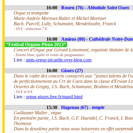
16:00
Rouen (76) -
Abbatiale Saint Ouen
Orgue et trompette
Marie-Andrée Morisset-Balier et Michel Morisset
Bach, Purcell, Lully, Schumann, Mendelssohn, Franck
- 10 € - réduction 7 €
16:00
Amiens (80) -
Cathédrale Notre-Da
”Festival Organo Pleno 2013”
Concert d'Orgue par Gérard Loisemant, organiste titulaire de 
- Entrée libre, quête et vente de programmes
Lien :
amis-orgue-picardie.over-blog.com
16:00
Gisors (27)
Dans le cadre des concerts consacrés aux ”jeunes talents de l'o
de perfectionnement au Crr de Caen dans la classe d'Erwan L
Oeuvres de Grigny, J.S. Bach, Schumann, Brahms et Mendelss
- 10 € et 6 €
Lien :
orgue.gisors.free.fr/manif.html
15:30
Hagenau (67) -
temple
Guillaume Muller , orgue
En première partie, J.S. Bach, G.F. Haendel, C. Franck, L Boe
l'honneur.
Dans la deuxième partie nous nous laisserons en effet surprendr