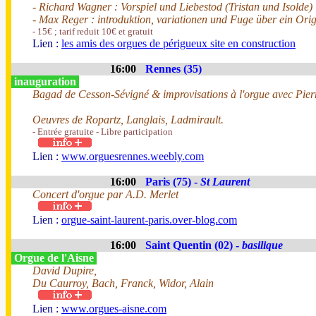
- Richard Wagner : Vorspiel und Liebestod (Tristan und Isolde)
- Max Reger : introduktion, variationen und Fuge über ein Ori
- 15€ ; tarif reduit 10€ et gratuit
Lien :
les amis des orgues de périgueux site en construction
16:00
Rennes (35)
inauguration
Bagad de Cesson-Sévigné & improvisations à l'orgue avec Pier
Oeuvres de Ropartz, Langlais, Ladmirault.
- Entrée gratuite - Libre participation
Lien :
www.orguesrennes.weebly.com
16:00
Paris (75) -
St Laurent
Concert d'orgue par A.D. Merlet
Lien :
orgue-saint-laurent-paris.over-blog.com
16:00
Saint Quentin (02) -
basilique
Orgue de l'Aisne
David Dupire,
Du Caurroy, Bach, Franck, Widor, Alain
Lien :
www.orgues-aisne.com