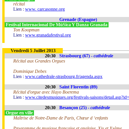
récital
Lien :
www. carcasonne.org
Grenade (Espagne)
Festival Internacional De MúSica Y Danza Granada
Ton Koopman
Lien :
www.granadafestival.org
Vendredi 5 Juillet 2013
20:30
Strasbourg (67) -
cathédrale
Récital aux Grandes Orgues
Dominique Debes
Lien :
www.cathedrale-strasbourg.fr/agenda.aspx
20:30
Saint Florentin (89)
Récital d'orgue avec Hayo Boerema
Lien :
www.citedesmusiques.org/festivals-saisons/detail.asp?i
20:30
Besançon (25) -
cathédrale
Orgue en ville
Maîtrise de Notre-Dame de Paris, Chœur d ‘enfants
Programme de musique française et anglaise, Xix et Xxème