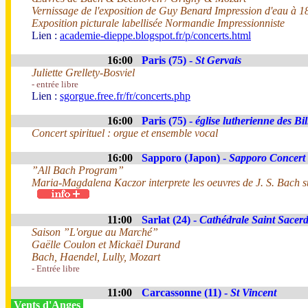
Vernissage de l'exposition de Guy Benard Impression d'eau à 
Exposition picturale labellisée Normandie Impressionniste
Lien :
academie-dieppe.blogspot.fr/p/concerts.html
16:00
Paris (75) -
St Gervais
Juliette Grellety-Bosviel
- entrée libre
Lien :
sgorgue.free.fr/fr/concerts.php
16:00
Paris (75) -
église lutherienne des Bil
Concert spirituel : orgue et ensemble vocal
16:00
Sapporo (Japon) -
Sapporo Concert 
”All Bach Program”
Maria-Magdalena Kaczor interprete les oeuvres de J. S. Bach s
11:00
Sarlat (24) -
Cathédrale Saint Sacer
Saison ”L'orgue au Marché”
Gaëlle Coulon et Mickaël Durand
Bach, Haendel, Lully, Mozart
- Entrée libre
11:00
Carcassonne (11) -
St Vincent
Vents d'Anges