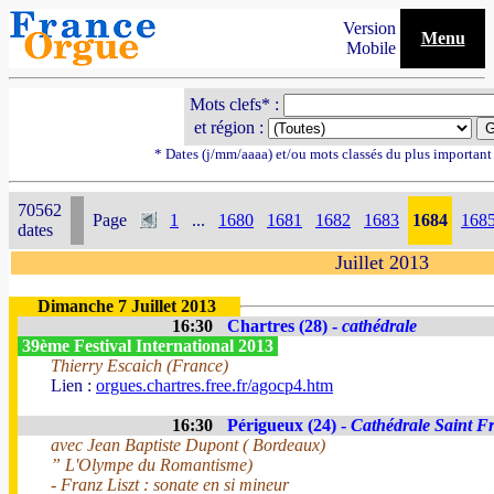
Version
Menu
Mobile
Mots clefs* :
et région :
* Dates (j/mm/aaaa) et/ou mots classés du plus importan
70562
Page
1
...
1680
1681
1682
1683
1684
168
dates
Juillet 2013
Dimanche 7 Juillet 2013
16:30
Chartres (28) -
cathédrale
39ème Festival International 2013
Thierry Escaich (France)
Lien :
orgues.chartres.free.fr/agocp4.htm
16:30
Périgueux (24) -
Cathédrale Saint F
avec Jean Baptiste Dupont ( Bordeaux)
” L'Olympe du Romantisme)
- Franz Liszt : sonate en si mineur