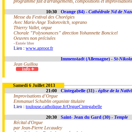
programme fait d'arrangements, compositions et improvisations 
10:30
Orange (84) -
Cathédrale Nd de Naz
Messe du Festival des Chorégies
Avec Marie-Ange Todorovitch, soprano
Thierry Vallet, orgue
Chorale ”Polysonances” direction Yohannette Boncicel
Oeuvres non précisées
- Entrée libre
Lien :
www.aproor.fr
Immenstadt (Allemagne) -
St-Nikol
Jean Guillou
Samedi 6 Juillet 2013
21:00
Cintegabelle (31) -
église de la Nativ
Improvisations d’Orgue
Emmanuel Schublin organiste titulaire
Lien :
toulouse.catholique.fr/OrgueCintegabelle
20:30
Saint- Jean du Gard (30) -
Temple
Récital d'Orgue
par Jean-Pierre Lecaudey