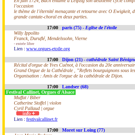
En juin 1724, Bach entame à Leipzig son deuxième cycle complet
l’occasion
le thème de l’éternité menaçante et retourne avec O Ewigkeit, 
grande cantate-choral en deux parties.
17:00
paris (75) -
Eglise de l'étoile
Willy Ippolito
Franck, Duruflé, Mendelssohn, Vierne
- entrée libre
Lien :
www.orgues-etoile.org
17:00
Dijon (21) -
cathédrale Saint Bénign
Récital d'orgue de Yves Cuénot, à l'occasion du 20e anniversaire
Grand Orgue de la Cathédrale , ”Reflets bourguignons sous les
Organisation : Amis de l'orgue de la cathédrale de Dijon.
17:00
Landser (68)
Festival Callinet, Orgues d'Alsace
Muffat / Biber
Catherine Stoffel | violon
Cyril Pallaud | orgue
Lien :
festivalcallinet.fr
17:00
Moret sur Loing (77)