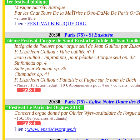
1er festival biblique
Musique SacréE Baroque
Par les ChanTeurs De la MaÎTrise nOtre-DaMe De Paris OrGu
- entrée libre
Lien :
FESTIVALBIBLIQUE.ORG
20:30
Paris (75) -
St Eustache
24ème Festival d’orgue de Saint Eustache Jubilé de Jean Guill
Intégrale de l'oeuvre pour orgue seul de Jean Guillou par Zuz
F. Liszt/Jean Guillou : Valse oubliée n° 1
Jean Guillou : Impromptu, pour pédalier d’orgue seul op. 42
Sinfonietta op. 4
Suite pour Rameau op. 36
Chamades op. 41
F. Liszt/Jean Guillou : Fantaisie et Fugue sur le nom de Bach
- Places : 18 €, tarif réduit : 10 € Abonnements pour 4 ou 7 concerts : conta
20:30
Paris (75) -
Eglise Notre-Dame des 
“Festival Le Paris des Orgues 2013”
Concert d'orgue donné par Olivier Wyrwas,titulaire de l'orgue
- 15€, 10€ (scolaires, étudiants)
Lien :
www.leparisdesorgues.fr