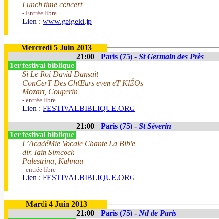
Lunch time concert
- Entrée libre
Lien :
www.geigeki.jp
Mercredi 5 Juin 2013
21:00
Paris (75) -
St Germain des Près
1er festival biblique
Si Le Roi David Dansait
ConCerT Des ChŒurs even eT KlÉOs
Mozart, Couperin
- entrée libre
Lien :
FESTIVALBIBLIQUE.ORG
21:00
Paris (75) -
St Séverin
1er festival biblique
L’AcadéMie Vocale Chante La Bible
dir. Iain Simcock
Palestrina, Kuhnau
- entrée libre
Lien :
FESTIVALBIBLIQUE.ORG
Mardi 4 Juin 2013
21:00
Paris (75) -
Nd de Paris