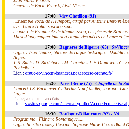
Jaun Maria Pedrero
Oeuvres de Bach, Franck, Liszt, Vierne.
17:00
Viry Chatillon (91)
l'Ensemble Vocal de l'Hurepoix, dirigé par Antoine Bretonniè
avec Laura Holm, soprano solo.
chantera le Psaume 42 de Mendelssohn, des pièces de Brahms, 
Marie-Fauqucuquer jouera à l'orgue des pièces de Fauré et D
17:00
Bagneres de Bigorre (65) -
St-Vince
Orgue : Jean Dumez, titulaire de l'orgue historique ”Daublaine et
Angers :
J. S. Bach - D. Buxtehude - M. Corrette - J. F. Dandrieu - G. Fr
Pachelbel :
Lien :
orgue-st-vincent-bagneres.pagesperso-orange.fr/
16:30
Paris 13ème (75) -
Chapelle de la Sal
Concert J.S. Bach, avec Catherine Nataf Müller, soprano, Isabel
Orgue
- Libre participation aux frais
Lien :
s://sites.google.com/site/matrydidier/Accueil/concerts-salp
16:30
Boulogne-Billancourt (92) -
Nd
Programme : Flânerie Romantique.....
Orgue Juliette Grellety-Bosviel - Soprane Marie-Pierre Blond &