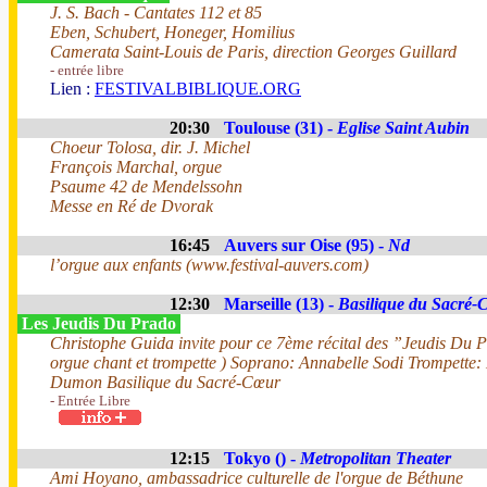
J. S. Bach - Cantates 112 et 85
Eben, Schubert, Honeger, Homilius
Camerata Saint-Louis de Paris, direction Georges Guillard
- entrée libre
Lien :
FESTIVALBIBLIQUE.ORG
20:30
Toulouse (31) -
Eglise Saint Aubin
Choeur Tolosa, dir. J. Michel
François Marchal, orgue
Psaume 42 de Mendelssohn
Messe en Ré de Dvorak
16:45
Auvers sur Oise (95) -
Nd
l’orgue aux enfants (www.festival-auvers.com)
12:30
Marseille (13) -
Basilique du Sacré-
Les Jeudis Du Prado
Christophe Guida invite pour ce 7ème récital des ”Jeudis Du 
orgue chant et trompette ) Soprano: Annabelle Sodi Trompette:
Dumon Basilique du Sacré-Cœur
- Entrée Libre
12:15
Tokyo () -
Metropolitan Theater
Ami Hoyano, ambassadrice culturelle de l'orgue de Béthune