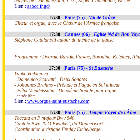
œuvres de : Mendelssohn, Liszt, Reger, Canteloube, Vierne
Lien :
aaocc.fr.gd/
17:30
Paris (75) -
Val de Grâce
Chœur et orgue, avec le Chœur de l’Armée française
17:30
Cannes (06) -
Eglise Nd de Bon Voy
Stéphane Catalanotti autour du thème de la danse.
Programme : Dvorák, Bartok, Farkas, Borodine, Ketelbey, Alai
17:30
Paris (75) -
St Eustache
Yanka Hekimova
- Domenico Scarlatti - Deux Sonates
- Johannes Brahms - Prélude et Fugue en Sol mineur
- Félix Mendelssohn - Deuxième Sonate pour orgue
- entrée libre
Lien :
www.orgue-saint-eustache.com
17:30
Paris (75) -
Temple Foyer de l'Âme
Toccata en F majeur Bwv 540
Cantate Bwv 20 O Ewigkeit, du Donnerwort !
Coordination artistique Freddy Eichelberger