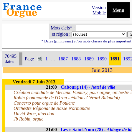
Version
Menu
Mobile
Mots clefs* :
et région :
* Dates (j/mm/aaaa) et/ou mots classés du plus importan
70495
Page
1
...
1687
1688
1689
1690
1691
169
dates
Juin 2013
Vendredi 7 Juin 2013
21:00
Cabourg (14) -
hotel de ville
Création mondiale de Mecanic Fantasy, pour orgue, orchestre à
Robin (commande de l'Orbn - éditions Gérard Billaudot)
Concerto pour orgue de Poulenc
Orchestre Régional de Basse-Normandie
David Wroe, direction
Jb Robin, orgue
21:00
Lévis Saint-Nom (78) -
Abbaye de l