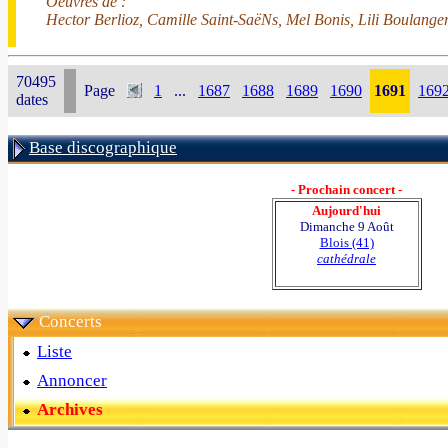
Oeuvres de :
Hector Berlioz, Camille Saint-SaëNs, Mel Bonis, Lili Boulange
70495
Page
1
...
1687
1688
1689
1690
1691
169
dates
Base discographique
- Prochain concert -
Aujourd'hui
Dimanche 9 Août
Blois (41)
cathédrale
Concerts
Liste
Annoncer
Archives