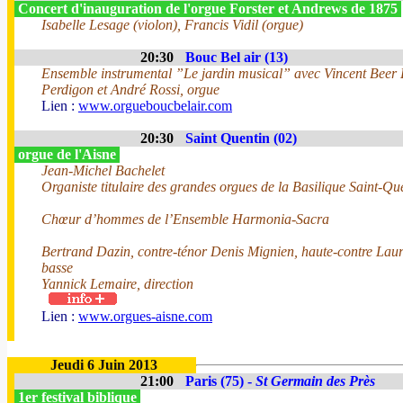
Concert d'inauguration de l'orgue Forster et Andrews de 1875
Isabelle Lesage (violon), Francis Vidil (orgue)
20:30
Bouc Bel air (13)
Ensemble instrumental ”Le jardin musical” avec Vincent Beer
Perdigon et André Rossi, orgue
Lien :
www.orgueboucbelair.com
20:30
Saint Quentin (02)
orgue de l'Aisne
Jean-Michel Bachelet
Organiste titulaire des grandes orgues de la Basilique Saint-Qu
Chœur d’hommes de l’Ensemble Harmonia-Sacra
Bertrand Dazin, contre-ténor Denis Mignien, haute-contre Laur
basse
Yannick Lemaire, direction
Lien :
www.orgues-aisne.com
Jeudi 6 Juin 2013
21:00
Paris (75) -
St Germain des Près
1er festival biblique