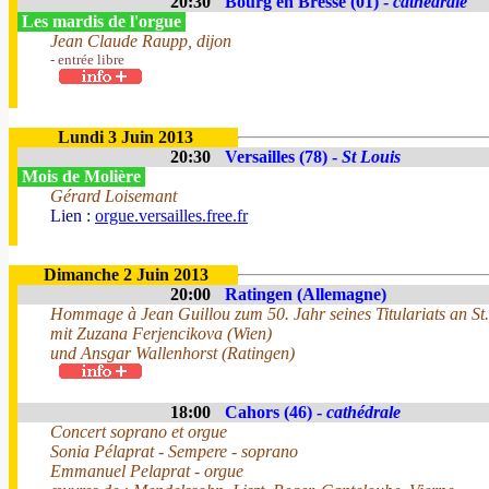
20:30
Bourg en Bresse (01) -
cathédrale
Les mardis de l'orgue
Jean Claude Raupp, dijon
- entrée libre
Lundi 3 Juin 2013
20:30
Versailles (78) -
St Louis
Mois de Molière
Gérard Loisemant
Lien :
orgue.versailles.free.fr
Dimanche 2 Juin 2013
20:00
Ratingen (Allemagne)
Hommage à Jean Guillou zum 50. Jahr seines Titulariats an St
mit Zuzana Ferjencikova (Wien)
und Ansgar Wallenhorst (Ratingen)
18:00
Cahors (46) -
cathédrale
Concert soprano et orgue
Sonia Pélaprat - Sempere - soprano
Emmanuel Pelaprat - orgue