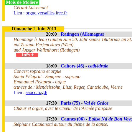
Mois de Molière
Gérard Loisemant
Lien :
orgue.versailles.free.fr
Dimanche 2 Juin 2013
20:00
Ratingen (Allemagne)
Hommage à Jean Guillou zum 50. Jahr seines Titulariats an St
mit Zuzana Ferjencikova (Wien)
und Ansgar Wallenhorst (Ratingen)
18:00
Cahors (46) -
cathédrale
Concert soprano et orgue
Sonia Pélaprat - Sempere - soprano
Emmanuel Pelaprat - orgue
œuvres de : Mendelssohn, Liszt, Reger, Canteloube, Vierne
Lien :
aaocc.fr.gd/
17:30
Paris (75) -
Val de Grâce
Chœur et orgue, avec le Chœur de l’Armée française
17:30
Cannes (06) -
Eglise Nd de Bon Voy
Stéphane Catalanotti autour du thème de la danse.