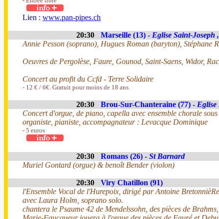
- Entrée libre
Lien :
www.pan-pipes.ch
20:30
Marseille (13) -
Eglise Saint-Joseph 
Annie Pesson (soprano), Hugues Roman (baryton), Stéphane Ri
Oeuvres de Pergolèse, Faure, Gounod, Saint-Saens, Widor, R
Concert au profit du Ccfd - Terre Solidaire
- 12 € / 6€. Gratuit pour moins de 18 ans.
20:30
Brou-Sur-Chanteraine (77) -
Eglise
Concert d'orgue, de piano, capella avec ensemble chorale sous 
organiste, pianiste, accompagnateur : Levacque Dominique
- 5 euros
20:30
Romans (26) -
St Barnard
Muriel Gontard (orgue) & benoît Bender (violon)
20:30
Viry Chatillon (91)
l'Ensemble Vocal de l'Hurepoix, dirigé par Antoine Bretonniè
avec Laura Holm, soprano solo.
chantera le Psaume 42 de Mendelssohn, des pièces de Brahms, 
Marie-Faucqueur jouera à l'orgue des pièces de Fauré et Debu