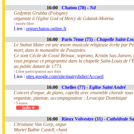
16:00
Chatou (78) -
Nd
Gedymin Grubba (Pologne)
organiste à l'église God of Mercy de Gdansk-Morena
- entrée libre
Lien :
orguechatou.online.fr
16:00
Paris 7ème (75) -
Chapelle Saint-Loui
Le Stabat Mater est une œuvre musicale religieuse écrite par P
mort, dans le monastère de Pouzzoles.
Ce sont Cécile de Cossé Brissac, soprano, Kristin Sax-Jansen, 
vous propose ce programme dans la chapelle Saint-Louis de l’Éc
au public datant de 1773.
- Libre participation aux frais
Lien :
sites.google.com/site/matrydidier/Accueil
16:00
Chelles (77) -
Eglise Saint André
Concert d'orgue, de piano, capella avec ensemble chorale sous 
organiste, pianiste, accompagnateur : Levacque Dominique
- 5 euros
16:00
Rieux Volvestre (31) -
Cathédrale Sa
Christiane Van Gorp, orgue
Muriel Batbie Castell, chant