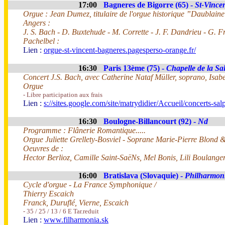
17:00
Bagneres de Bigorre (65) -
St-Vince
Orgue : Jean Dumez, titulaire de l'orgue historique ”Daublaine et
Angers :
J. S. Bach - D. Buxtehude - M. Corrette - J. F. Dandrieu - G. Fr
Pachelbel :
Lien :
orgue-st-vincent-bagneres.pagesperso-orange.fr/
16:30
Paris 13ème (75) -
Chapelle de la Sal
Concert J.S. Bach, avec Catherine Nataf Müller, soprano, Isabel
Orgue
- Libre participation aux frais
Lien :
s://sites.google.com/site/matrydidier/Accueil/concerts-salp
16:30
Boulogne-Billancourt (92) -
Nd
Programme : Flânerie Romantique.....
Orgue Juliette Grellety-Bosviel - Soprane Marie-Pierre Blond &
Oeuvres de :
Hector Berlioz, Camille Saint-SaëNs, Mel Bonis, Lili Boulange
16:00
Bratislava (Slovaquie) -
Philharmon
Cycle d'orgue - La France Symphonique /
Thierry Escaich
Franck, Duruflé, Vierne, Escaich
- 35 / 25 / 13 / 6 E Tar.reduit
Lien :
www.filharmonia.sk