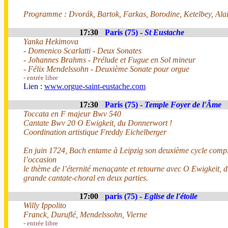
Programme : Dvorák, Bartok, Farkas, Borodine, Ketelbey, Alai
17:30
Paris (75) -
St Eustache
Yanka Hekimova
- Domenico Scarlatti - Deux Sonates
- Johannes Brahms - Prélude et Fugue en Sol mineur
- Félix Mendelssohn - Deuxième Sonate pour orgue
- entrée libre
Lien :
www.orgue-saint-eustache.com
17:30
Paris (75) -
Temple Foyer de l'Âme
Toccata en F majeur Bwv 540
Cantate Bwv 20 O Ewigkeit, du Donnerwort !
Coordination artistique Freddy Eichelberger
En juin 1724, Bach entame à Leipzig son deuxième cycle complet
l’occasion
le thème de l’éternité menaçante et retourne avec O Ewigkeit, 
grande cantate-choral en deux parties.
17:00
paris (75) -
Eglise de l'étoile
Willy Ippolito
Franck, Duruflé, Mendelssohn, Vierne
- entrée libre