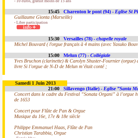
- 10 euros, gratuit moins de 15 ans
15:45
Charenton le pont (94) -
Eglise St P
Guillaume Gionta (Marseille)
- Libre participation
15:30
Versailles (78) -
chapelle royale
Michel Bouvard ( l'orgue français à 4 mains (avec Yasuko Bouv
15:00
Melun (77) -
Collégiale
Yves Bruchon (clarinette) & Carolyn Shuster-Fournier (orgue) a
livre Si l’orgue de N-D de Melun m’était conté ;
Samedi 1 Juin 2013
21:00
Sillavengo (Italie) -
Eglise ”Santa Ma
Concert dans le cadre du Festival ”Sonata Organi” à l’orgue h
de 1653
Concert pour Flûte de Pan & Orgue
Musique du 16e, 17e & 18e siècle
Philippe Emmanuel Haas, Flûte de Pan
Christian Tarabbia, Orgue