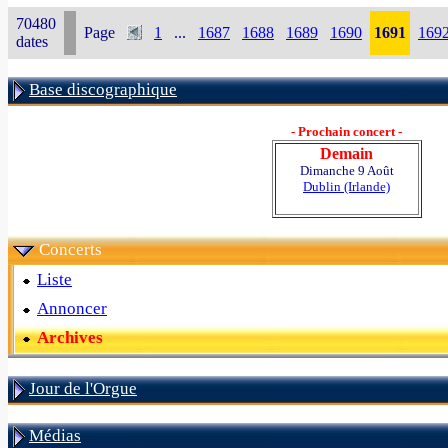
70480
Page
1
...
1687
1688
1689
1690
1691
169
dates
Base discographique
- Prochain concert -
Demain
Dimanche 9 Août
Dublin (Irlande)
Concerts
Liste
Annoncer
Archives
Jour de l'Orgue
Médias