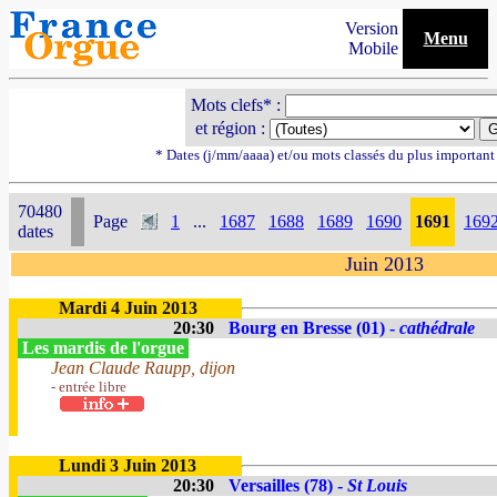
Version
Menu
Mobile
Mots clefs* :
et région :
* Dates (j/mm/aaaa) et/ou mots classés du plus importan
70480
Page
1
...
1687
1688
1689
1690
1691
169
dates
Juin 2013
Mardi 4 Juin 2013
20:30
Bourg en Bresse (01) -
cathédrale
Les mardis de l'orgue
Jean Claude Raupp, dijon
- entrée libre
Lundi 3 Juin 2013
20:30
Versailles (78) -
St Louis