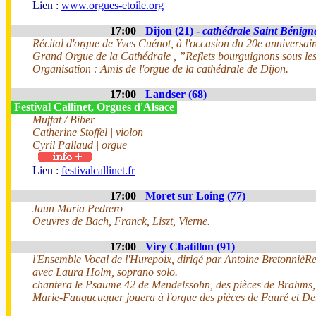
Lien :
www.orgues-etoile.org
17:00
Dijon (21) -
cathédrale Saint Bénign
Récital d'orgue de Yves Cuénot, à l'occasion du 20e anniversaire
Grand Orgue de la Cathédrale , ”Reflets bourguignons sous les
Organisation : Amis de l'orgue de la cathédrale de Dijon.
17:00
Landser (68)
Festival Callinet, Orgues d'Alsace
Muffat / Biber
Catherine Stoffel | violon
Cyril Pallaud | orgue
Lien :
festivalcallinet.fr
17:00
Moret sur Loing (77)
Jaun Maria Pedrero
Oeuvres de Bach, Franck, Liszt, Vierne.
17:00
Viry Chatillon (91)
l'Ensemble Vocal de l'Hurepoix, dirigé par Antoine Bretonniè
avec Laura Holm, soprano solo.
chantera le Psaume 42 de Mendelssohn, des pièces de Brahms, 
Marie-Fauqucuquer jouera à l'orgue des pièces de Fauré et D