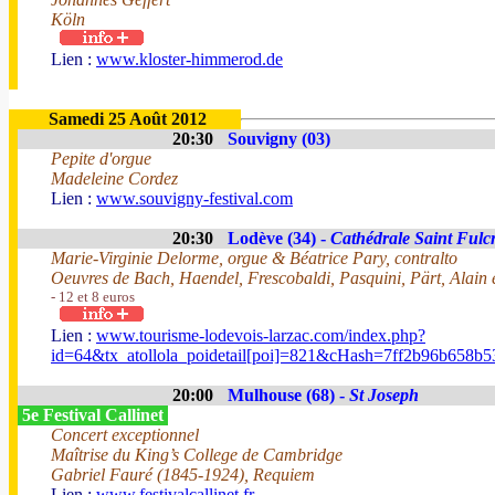
Köln
Lien :
www.kloster-himmerod.de
Samedi 25 Août 2012
20:30
Souvigny (03)
Pepite d'orgue
Madeleine Cordez
Lien :
www.souvigny-festival.com
20:30
Lodève (34) -
Cathédrale Saint Fulc
Marie-Virginie Delorme, orgue & Béatrice Pary, contralto
Oeuvres de Bach, Haendel, Frescobaldi, Pasquini, Pärt, Alain e
- 12 et 8 euros
Lien :
www.tourisme-lodevois-larzac.com/index.php?
id=64&tx_atollola_poidetail[poi]=821&cHash=7ff2b96b658b
20:00
Mulhouse (68) -
St Joseph
5e Festival Callinet
Concert exceptionnel
Maîtrise du King’s College de Cambridge
Gabriel Fauré (1845-1924), Requiem
Lien :
www.festivalcallinet.fr