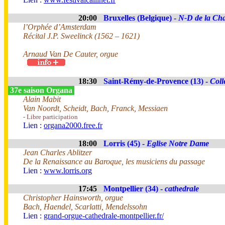
20:00
Bruxelles (Belgique) -
N-D de la Cha
l’Orphée d’Amsterdam
Récital J.P. Sweelinck (1562 – 1621)
Arnaud Van De Cauter, orgue
18:30
Saint-Rémy-de-Provence (13) -
Coll
37e saison Organa
Alain Mabit
Van Noordt, Scheidt, Bach, Franck, Messiaen
- Libre participation
Lien :
organa2000.free.fr
18:00
Lorris (45) -
Eglise Notre Dame
Jean Charles Ablitzer
De la Renaissance au Baroque, les musiciens du passage
Lien :
www.lorris.org
17:45
Montpellier (34) -
cathedrale
Christopher Hainsworth, orgue
Bach, Haendel, Scarlatti, Mendelssohn
Lien :
grand-orgue-cathedrale-montpellier.fr/