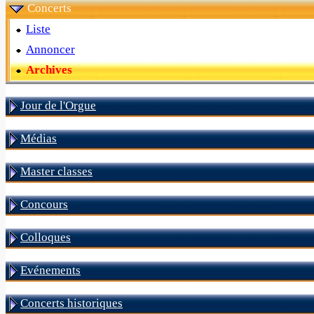
Concerts
Liste
Annoncer
Archives
Jour de l'Orgue
Médias
Master classes
Concours
Colloques
Evénements
Concerts historiques