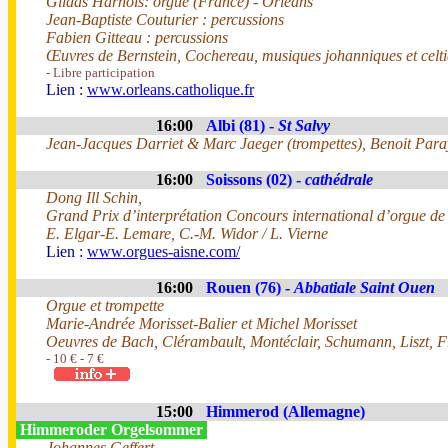
Gildas Harnois: orgue (France) - Orléans
Jean-Baptiste Couturier : percussions
Fabien Gitteau : percussions
Œuvres de Bernstein, Cochereau, musiques johanniques et celt
- Libre participation
Lien :
www.orleans.catholique.fr
16:00
Albi (81) -
St Salvy
Jean-Jacques Darriet & Marc Jaeger (trompettes), Benoit Paray
16:00
Soissons (02) -
cathédrale
Dong Ill Schin,
Grand Prix d’interprétation Concours international d’orgue de
E. Elgar-E. Lemare, C.-M. Widor / L. Vierne
Lien :
www.orgues-aisne.com/
16:00
Rouen (76) -
Abbatiale Saint Ouen
Orgue et trompette
Marie-Andrée Morisset-Balier et Michel Morisset
Oeuvres de Bach, Clérambault, Montéclair, Schumann, Liszt, 
- 10 € - 7 €
15:00
Himmerod (Allemagne)
Himmeroder Orgelsommer
Johannes Geffert