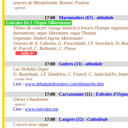
oeuvres de Mendelssohn, Rossini, Poulenc
- gratuit
17:00
Marmoutiers (67) -
abbatiale
Estivales De L'Orgue Silbermann
Thème du concert: voyage musical à travers l'Europe organisti
Instruments: orgue Sibermann, orgue Thomas
Organiste: Hubert Sigrist- Marmoutier
Oeuvres de A. Cabezon, G. Frescobaldi, J.P. Sweelinck, D. Bux
H. Purcell, C. Balbastre, C. Piroye
17:00
Guitres (33) -
abbatiale
Luc Stellakis Orgue
D. Buxtehude, J.F. Dandrieu, C. Franck, C. Saint-SaëNs, Impr
- entrée libre
Lien :
www.abbatialedeguitres.com/dimanche.htm
17:00
Carcassonne (11) -
Estivales d'Orgue
Olivier Chardonnet
- gratuit
Lien :
www.estivales.org
17:00
Langres (52) -
Cathédrale
Concert avec orgue