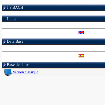
J S BACH
Liens
Data Base
Base de datos
Version classique