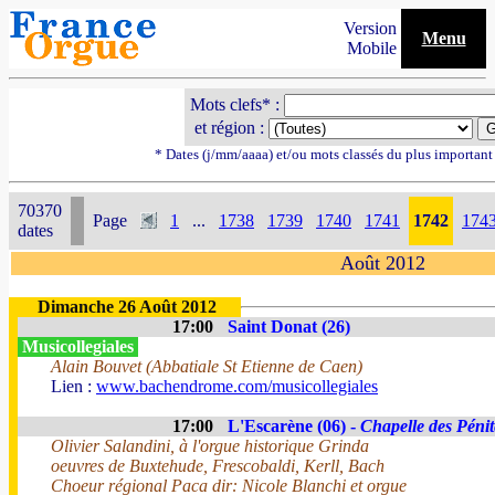
Version
Menu
Mobile
Mots clefs* :
et région :
* Dates (j/mm/aaaa) et/ou mots classés du plus importan
70370
Page
1
...
1738
1739
1740
1741
1742
174
dates
Août 2012
Dimanche 26 Août 2012
17:00
Saint Donat (26)
Musicollegiales
Alain Bouvet (Abbatiale St Etienne de Caen)
Lien :
www.bachendrome.com/musicollegiales
17:00
L'Escarène (06) -
Chapelle des Pénit
Olivier Salandini, à l'orgue historique Grinda
oeuvres de Buxtehude, Frescobaldi, Kerll, Bach
Choeur régional Paca dir: Nicole Blanchi et orgue