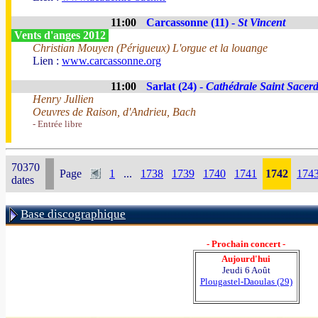
11:00
Carcassonne (11) -
St Vincent
Vents d'anges 2012
Christian Mouyen (Périgueux) L'orgue et la louange
Lien :
www.carcassonne.org
11:00
Sarlat (24) -
Cathédrale Saint Sacer
Henry Jullien
Oeuvres de Raison, d'Andrieu, Bach
- Entrée libre
70370
Page
1
...
1738
1739
1740
1741
1742
174
dates
Base discographique
- Prochain concert -
Aujourd'hui
Jeudi 6 Août
Plougastel-Daoulas (29)