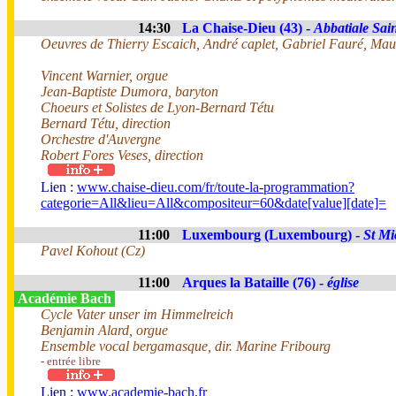
14:30
La Chaise-Dieu (43) -
Abbatiale Sai
Oeuvres de Thierry Escaich, André caplet, Gabriel Fauré, Mau
Vincent Warnier, orgue
Jean-Baptiste Dumora, baryton
Choeurs et Solistes de Lyon-Bernard Tétu
Bernard Tétu, direction
Orchestre d'Auvergne
Robert Fores Veses, direction
Lien :
www.chaise-dieu.com/fr/toute-la-programmation?
categorie=All&lieu=All&compositeur=60&date[value][date]=
11:00
Luxembourg (Luxembourg) -
St Mi
Pavel Kohout (Cz)
11:00
Arques la Bataille (76) -
église
Académie Bach
Cycle Vater unser im Himmelreich
Benjamin Alard, orgue
Ensemble vocal bergamasque, dir. Marine Fribourg
- entrée libre
Lien :
www.academie-bach.fr