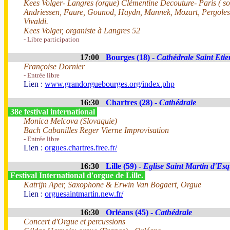
Kees Volger- Langres (orgue) Clémentine Decouture- Paris ( s
Andriessen, Faure, Gounod, Haydn, Mannek, Mozart, Pergolesi,
Vivaldi.
Kees Volger, organiste à Langres 52
- Libre participation
17:00
Bourges (18) -
Cathédrale Saint Eti
Françoise Dornier
- Entrée libre
Lien :
www.grandorguebourges.org/index.php
16:30
Chartres (28) -
Cathédrale
38e festival international
Monica Melcova (Slovaquie)
Bach Cabanilles Reger Vierne Improvisation
- Entrée libre
Lien :
orgues.chartres.free.fr/
16:30
Lille (59) -
Eglise Saint Martin d'Es
Festival International d'orgue de Lille.
Katrijn Aper, Saxophone & Erwin Van Bogaert, Orgue
Lien :
orguesaintmartin.new.fr/
16:30
Orléans (45) -
Cathédrale
Concert d'Orgue et percussions