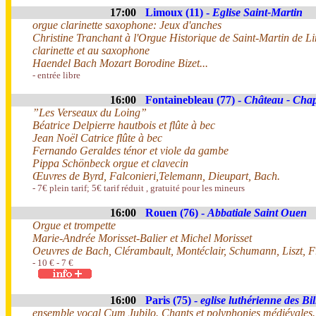
17:00
Limoux (11) -
Eglise Saint-Martin
orgue clarinette saxophone: Jeux d'anches
Christine Tranchant à l'Orgue Historique de Saint-Martin de L
clarinette et au saxophone
Haendel Bach Mozart Borodine Bizet...
- entrée libre
16:00
Fontainebleau (77) -
Château - Chape
”Les Verseaux du Loing”
Béatrice Delpierre hautbois et flûte à bec
Jean Noël Catrice flûte à bec
Fernando Geraldes ténor et viole da gambe
Pippa Schönbeck orgue et clavecin
Œuvres de Byrd, Falconieri,Telemann, Dieupart, Bach.
- 7€ plein tarif; 5€ tarif réduit , gratuité pour les mineurs
16:00
Rouen (76) -
Abbatiale Saint Ouen
Orgue et trompette
Marie-Andrée Morisset-Balier et Michel Morisset
Oeuvres de Bach, Clérambault, Montéclair, Schumann, Liszt, 
- 10 € - 7 €
16:00
Paris (75) -
eglise luthérienne des Bil
ensemble vocal Cum Jubilo. Chants et polyphonies médiévales.