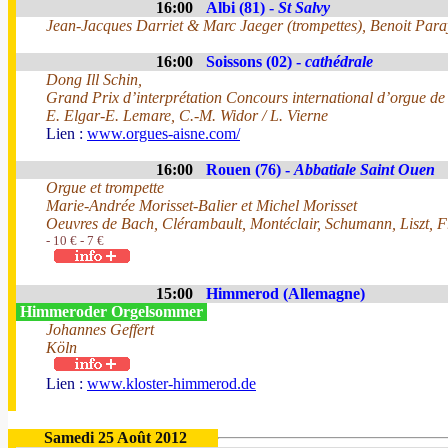
16:00
Albi (81) -
St Salvy
Jean-Jacques Darriet & Marc Jaeger (trompettes), Benoit Paray
16:00
Soissons (02) -
cathédrale
Dong Ill Schin,
Grand Prix d’interprétation Concours international d’orgue de
E. Elgar-E. Lemare, C.-M. Widor / L. Vierne
Lien :
www.orgues-aisne.com/
16:00
Rouen (76) -
Abbatiale Saint Ouen
Orgue et trompette
Marie-Andrée Morisset-Balier et Michel Morisset
Oeuvres de Bach, Clérambault, Montéclair, Schumann, Liszt, 
- 10 € - 7 €
15:00
Himmerod (Allemagne)
Himmeroder Orgelsommer
Johannes Geffert
Köln
Lien :
www.kloster-himmerod.de
Samedi 25 Août 2012