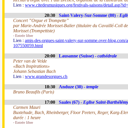
Lien :
www.citedesmusiques.org/festivals-saisons/detail.asp?i
20:30
Saint-Valery-Sur-Somme (80) -
Egli
Concert ”Orgue et Trompette”
par Marie-Andrée Morisset-Balier (titulaire du Cavaillé-Coll d
Morisset (Trompettiste)
- Entrée libre
Lien :
amis-des-orgues-saint-valery-sur-somme.over-blog.com/ar
107550059.html
20:00
Lausanne (Suisse) -
cathédrale
Peter van de Velde
«Bach Inspirations»
Johann Sebastian Bach
Lien :
www.grandesorgues.ch
18:30
Anduze (30) -
temple
Bruno Beaufils (Paris)
17:00
Saales (67) -
Eglise Saint-Barthélém
Carmen Mauri
Buxtehude, Bach, Rheinberger, Floor Peeters, Reger, Karg-Eler
durée : 1 heure
- Entrée libre