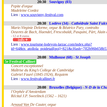
20:30
Souvigny (03)
Pepite d'orgue
Madeleine Cordez
Lien :
www.souvigny-festival.com
20:30
Lodève (34) -
Cathédrale Saint Fulc
Marie-Virginie Delorme, orgue & Béatrice Pary, contralto
Oeuvres de Bach, Haendel, Frescobaldi, Pasquini, Pärt, Alain e
- 12 et 8 euros
Lien :
www.tourisme-lodevois-larzac.com/index.php?
id=64&tx_atollola_poidetail[poi]=821&cHash=7ff2b96b658b
20:00
Mulhouse (68) -
St Joseph
5e Festival Callinet
Concert exceptionnel
Maîtrise du King’s College de Cambridge
Gabriel Fauré (1845-1924), Requiem
Lien :
www.festivalcallinet.fr
20:00
Bruxelles (Belgique) -
N-D de la Cha
l’Orphée d’Amsterdam
Récital J.P. Sweelinck (1562 – 1621)
Arnaud Van De Cauter, orgue