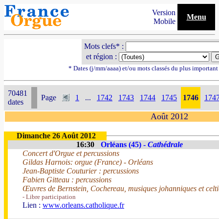
Version
Menu
Mobile
Mots clefs* :
et région :
* Dates (j/mm/aaaa) et/ou mots classés du plus importan
70481
Page
1
...
1742
1743
1744
1745
1746
174
dates
Août 2012
Dimanche 26 Août 2012
16:30
Orléans (45) -
Cathédrale
Concert d'Orgue et percussions
Gildas Harnois: orgue (France) - Orléans
Jean-Baptiste Couturier : percussions
Fabien Gitteau : percussions
Œuvres de Bernstein, Cochereau, musiques johanniques et celt
- Libre participation
Lien :
www.orleans.catholique.fr