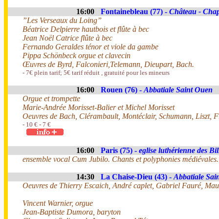
16:00
Fontainebleau (77) -
Château - Chape
”Les Verseaux du Loing”
Béatrice Delpierre hautbois et flûte à bec
Jean Noël Catrice flûte à bec
Fernando Geraldes ténor et viole da gambe
Pippa Schönbeck orgue et clavecin
Œuvres de Byrd, Falconieri,Telemann, Dieupart, Bach.
- 7€ plein tarif; 5€ tarif réduit , gratuité pour les mineurs
16:00
Rouen (76) -
Abbatiale Saint Ouen
Orgue et trompette
Marie-Andrée Morisset-Balier et Michel Morisset
Oeuvres de Bach, Clérambault, Montéclair, Schumann, Liszt, 
- 10 € - 7 €
16:00
Paris (75) -
eglise luthérienne des Bil
ensemble vocal Cum Jubilo. Chants et polyphonies médiévales.
14:30
La Chaise-Dieu (43) -
Abbatiale Sai
Oeuvres de Thierry Escaich, André caplet, Gabriel Fauré, Mau
Vincent Warnier, orgue
Jean-Baptiste Dumora, baryton