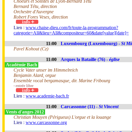
Choeurs et Solistes de Lyon-Bernard Tétu
Bernard Tétu, direction
Orchestre d'Auvergne
Robert Fores Veses, direction
Lien :
www.chaise-dieu.com/fr/toute-la-programmation?
categorie=All&lieu=All&compositeur=60&date[value][date]=
11:00
Luxembourg (Luxembourg) -
St Mi
Pavel Kohout (Cz)
11:00
Arques la Bataille (76) -
église
Académie Bach
Cycle Vater unser im Himmelreich
Benjamin Alard, orgue
Ensemble vocal bergamasque, dir. Marine Fribourg
- entrée libre
Lien :
www.academie-bach.fr
11:00
Carcassonne (11) -
St Vincent
Vents d'anges 2012
Christian Mouyen (Périgueux) L'orgue et la louange
Lien :
www.carcassonne.org