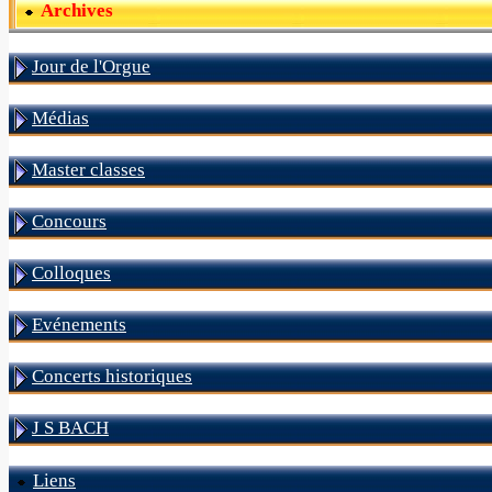
Archives
Jour de l'Orgue
Médias
Master classes
Concours
Colloques
Evénements
Concerts historiques
J S BACH
Liens