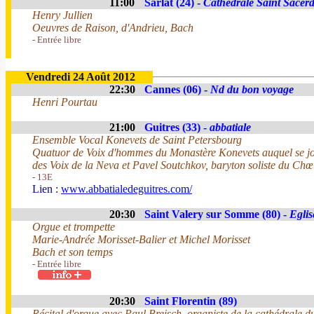
11:00
Sarlat (24) -
Cathédrale Saint Sacer
Henry Jullien
Oeuvres de Raison, d'Andrieu, Bach
- Entrée libre
Vendredi 24 Août 2012
22:30
Cannes (06) -
Nd du bon voyage
Henri Pourtau
21:00
Guitres (33) -
abbatiale
Ensemble Vocal Konevets de Saint Petersbourg
Quatuor de Voix d'hommes du Monastère Konevets auquel se jo
des Voix de la Neva et Pavel Soutchkov, baryton soliste du Ch
- 13E
Lien :
www.abbatialedeguitres.com/
20:30
Saint Valery sur Somme (80) -
Eglis
Orgue et trompette
Marie-Andrée Morisset-Balier et Michel Morisset
Bach et son temps
- Entrée libre
20:30
Saint Florentin (89)
Récital d'orgue avec Paul Breisch, organiste de la cathédrale