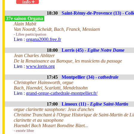
18:30
Saint-Rémy-de-Provence (13) -
Coll
37e saison Organa
Alain Mabit
Van Noordt, Scheidt, Bach, Franck, Messiaen
- Libre participation
Lien :
organa2000.free.fr
18:00
Lorris (45) -
Eglise Notre Dame
Jean Charles Ablitzer
De la Renaissance au Baroque, les musiciens du passage
Lien :
www.lorris.org
17:45
Montpellier (34) -
cathedrale
Christopher Hainsworth, orgue
Bach, Haendel, Scarlatti, Mendelssohn
Lien :
grand-orgue-cathedrale-montpellier.fr/
17:00
Limoux (11) -
Eglise Saint-Martin
orgue clarinette saxophone: Jeux d'anches
Christine Tranchant à l'Orgue Historique de Saint-Martin de L
clarinette et au saxophone
Haendel Bach Mozart Borodine Bizet...
- entrée libre