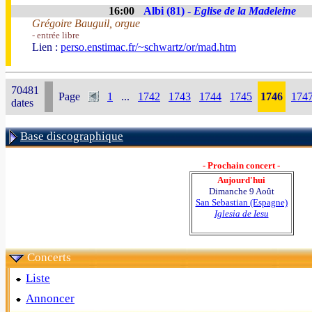
16:00
Albi (81) -
Eglise de la Madeleine
Grégoire Bauguil, orgue
- entrée libre
Lien :
perso.enstimac.fr/~schwartz/or/mad.htm
70481
Page
1
...
1742
1743
1744
1745
1746
174
dates
Base discographique
- Prochain concert -
Aujourd'hui
Dimanche 9 Août
San Sebastian (Espagne)
Iglesia de Iesu
Concerts
Liste
Annoncer