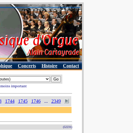
phique
Concerts
Histoire
Contact
u moins important
3
1744
1745
1746
...
2349
(52231)