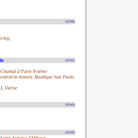
(52240)
Grieg,
lo
(52241)
e Chantal à Paris Xvième
stival in historic Basilique San Paolo
 L.Vierne
(52242)
(52243)
e Saint-Antoine-l'Abbaye