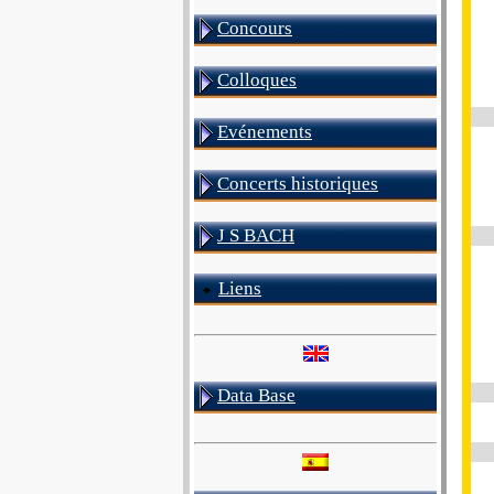
Concours
Colloques
Evénements
Concerts historiques
J S BACH
Liens
Data Base