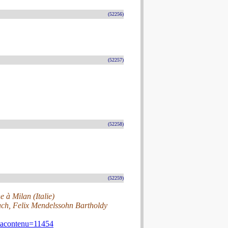
(52256)
(52257)
(52258)
(52259)
e à Milan (Italie)
ach, Felix Mendelssohn Bartholdy
etacontenu=11454