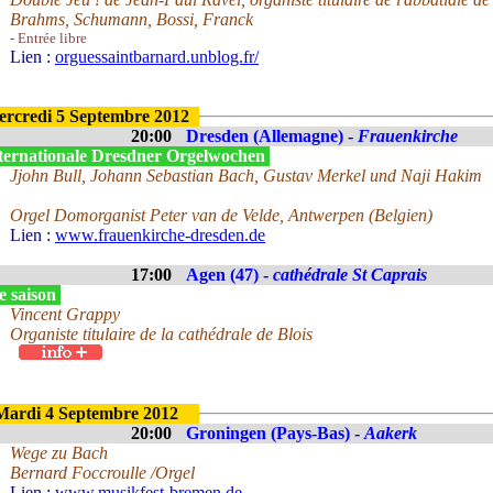
Brahms, Schumann, Bossi, Franck
- Entrée libre
Lien :
orguessaintbarnard.unblog.fr/
rcredi 5 Septembre 2012
20:00
Dresden (Allemagne) -
Frauenkirche
ternationale Dresdner Orgelwochen
Jjohn Bull, Johann Sebastian Bach, Gustav Merkel und Naji Hakim
Orgel Domorganist Peter van de Velde, Antwerpen (Belgien)
Lien :
www.frauenkirche-dresden.de
17:00
Agen (47) -
cathédrale St Caprais
e saison
Vincent Grappy
Organiste titulaire de la cathédrale de Blois
Mardi 4 Septembre 2012
20:00
Groningen (Pays-Bas) -
Aakerk
Wege zu Bach
Bernard Foccroulle /Orgel
Lien :
www.musikfest-bremen.de