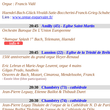
Orgue : Francis Vidil
Haendel-Bach-Glück-Vivaldi-Satie-Boccherini-Franck-Grieg-Schuber
Lien :
www.orgue-roquevaire.fr/
20:45
Amilly (45) -
Eglise Saint-Martin
Orchestre Baroque De L’Union Europeenne
“Baroque Splash !” Bach, Telemann, Haendel
20:45
Lannion (22) -
Eglise de la Trinité de Brél
150è anniversaire du grand orgue Heyer-Renaud
Eric Lebrun et Marie-Ange Leurent, orgue 4 mains
Gilgas Prado, hautbois
Oeuvres de Bach, Mozart, Cimarosa, Mendelssohn, Franck
- Entrée libre (libre participation)
20:30
Chambéry (73) -
cathédrale
Jean-Pierre Leguay, Etienne Baillot & Thibault Duret
20:30
Chambéry (74) -
cathédrale
Jean-Pierre Legay Titulaire de l’orgue de la Cathédrale N. D de Pari
Etienne Baillot Titulaire de l’orgue de la Collégiale de Dôle