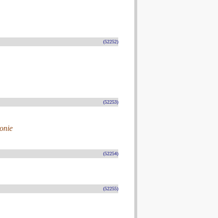
(52252)
(52253)
onie
(52254)
(52255)