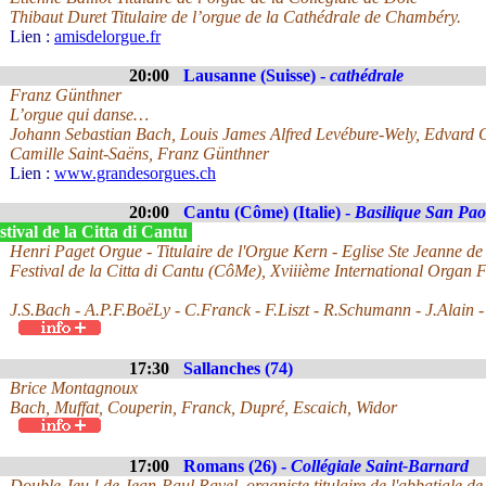
Thibaut Duret Titulaire de l’orgue de la Cathédrale de Chambéry.
Lien :
amisdelorgue.fr
20:00
Lausanne (Suisse) -
cathédrale
Franz Günthner
L’orgue qui danse…
Johann Sebastian Bach, Louis James Alfred Levébure-Wely, Edvard 
Camille Saint-Saëns, Franz Günthner
Lien :
www.grandesorgues.ch
20:00
Cantu (Côme) (Italie) -
Basilique San Pao
tival de la Citta di Cantu
Henri Paget Orgue - Titulaire de l'Orgue Kern - Eglise Ste Jeanne d
Festival de la Citta di Cantu (CôMe), Xviiième International Organ Fe
J.S.Bach - A.P.F.BoëLy - C.Franck - F.Liszt - R.Schumann - J.Alain -
17:30
Sallanches (74)
Brice Montagnoux
Bach, Muffat, Couperin, Franck, Dupré, Escaich, Widor
17:00
Romans (26) -
Collégiale Saint-Barnard
Double Jeu ! de Jean-Paul Ravel, organiste titulaire de l'abbatiale d