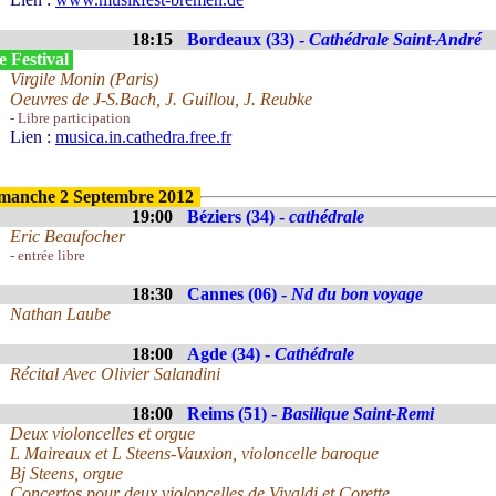
18:15
Bordeaux (33) -
Cathédrale Saint-André
e Festival
Virgile Monin (Paris)
Oeuvres de J-S.Bach, J. Guillou, J. Reubke
- Libre participation
Lien :
musica.in.cathedra.free.fr
manche 2 Septembre 2012
19:00
Béziers (34) -
cathédrale
Eric Beaufocher
- entrée libre
18:30
Cannes (06) -
Nd du bon voyage
Nathan Laube
18:00
Agde (34) -
Cathédrale
Récital Avec Olivier Salandini
18:00
Reims (51) -
Basilique Saint-Remi
Deux violoncelles et orgue
L Maireaux et L Steens-Vauxion, violoncelle baroque
Bj Steens, orgue
Concertos pour deux violoncelles de Vivaldi et Corette