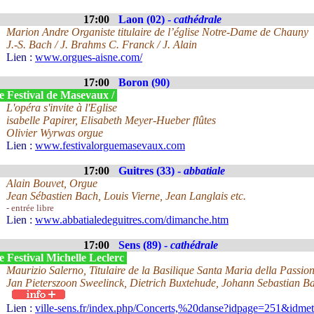
17:00
Laon (02) -
cathédrale
Marion Andre Organiste titulaire de l’église Notre-Dame de Chauny
J.-S. Bach / J. Brahms C. Franck / J. Alain
Lien :
www.orgues-aisne.com/
17:00
Boron (90)
e Festival de Masevaux /
L'opéra s'invite à l'Eglise
isabelle Papirer, Elisabeth Meyer-Hueber flûtes
Olivier Wyrwas orgue
Lien :
www.festivalorguemasevaux.com
17:00
Guitres (33) -
abbatiale
Alain Bouvet, Orgue
Jean Sébastien Bach, Louis Vierne, Jean Langlais etc.
- entrée libre
Lien :
www.abbatialedeguitres.com/dimanche.htm
17:00
Sens (89) -
cathédrale
 Festival Michelle Leclerc
Maurizio Salerno, Titulaire de la Basilique Santa Maria della Passion
Jan Pieterszoon Sweelinck, Dietrich Buxtehude, Johann Sebastian B
Lien :
ville-sens.fr/index.php/Concerts,%20danse?idpage=251&idm