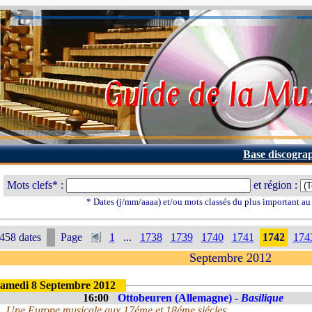
Base discogra
Mots clefs* :
et région :
* Dates (j/mm/aaaa) et/ou mots classés du plus important a
458 dates
Page
1
...
1738
1739
1740
1741
1742
174
Septembre 2012
amedi 8 Septembre 2012
16:00
Ottobeuren (Allemagne) -
Basilique
Une Europe musicale aux 17éme et 18éme siécles