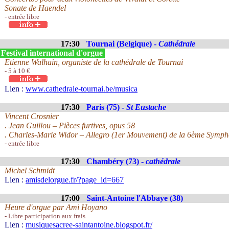
Sonate de Haendel
- entrée libre
17:30
Tournai (Belgique) -
Cathédrale
Festival international d'orgue
Etienne Walhain, organiste de la cathédrale de Tournai
- 5 à 10 €
Lien :
www.cathedrale-tournai.be/musica
17:30
Paris (75) -
St Eustache
Vincent Crosnier
. Jean Guillou – Pièces furtives, opus 58
. Charles-Marie Widor – Allegro (1er Mouvement) de la 6ème Symph
- entrée libre
17:30
Chambéry (73) -
cathédrale
Michel Schmidt
Lien :
amisdelorgue.fr/?page_id=667
17:00
Saint-Antoine l'Abbaye (38)
Heure d'orgue par Ami Hoyano
- Libre participation aux frais
Lien :
musiquesacree-saintantoine.blogspot.fr/