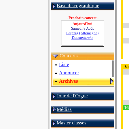
Base discographique
- Prochain concert -
Aujourd'hui
Samedi 8 Août
Leipzig (Allemagne)
Thomaskirche
Concerts
Liste
Ve
Annoncer
Archives
Jour de l'Orgue
16
Médias
Master classes