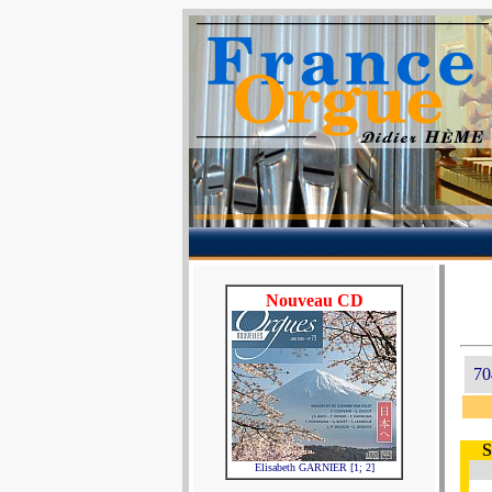
Nouveau CD
70
S
Elisabeth GARNIER [1; 2]