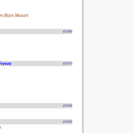
t-Bizet-Mozart
(52236)
évenez
(52237)
(52238)
(52239)
s