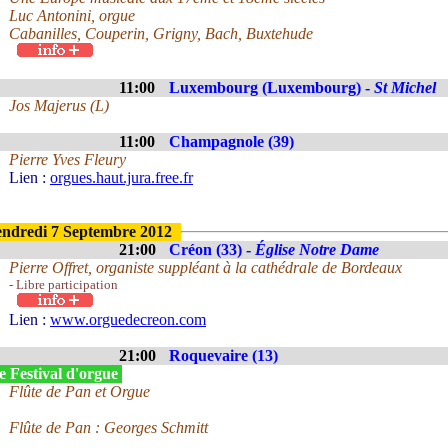
Luc Antonini, orgue
Cabanilles, Couperin, Grigny, Bach, Buxtehude
11:00
Luxembourg (Luxembourg) -
St Michel
Jos Majerus (L)
11:00
Champagnole (39)
Pierre Yves Fleury
Lien :
orgues.haut.jura.free.fr
ndredi 7 Septembre 2012
21:00
Créon (33) -
Église Notre Dame
Pierre Offret, organiste suppléant à la cathédrale de Bordeaux
- Libre participation
Lien :
www.orguedecreon.com
21:00
Roquevaire (13)
e Festival d'orgue
Flûte de Pan et Orgue
Flûte de Pan : Georges Schmitt