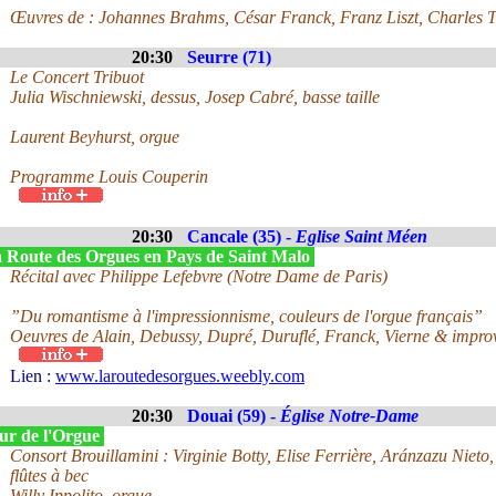
Œuvres de : Johannes Brahms, César Franck, Franz Liszt, Charles 
20:30
Seurre (71)
Le Concert Tribuot
Julia Wischniewski, dessus, Josep Cabré, basse taille
Laurent Beyhurst, orgue
Programme Louis Couperin
20:30
Cancale (35) -
Eglise Saint Méen
 Route des Orgues en Pays de Saint Malo
Récital avec Philippe Lefebvre (Notre Dame de Paris)
”Du romantisme à l'impressionnisme, couleurs de l'orgue français”
Oeuvres de Alain, Debussy, Dupré, Duruflé, Franck, Vierne & improv
Lien :
www.laroutedesorgues.weebly.com
20:30
Douai (59) -
Église Notre-Dame
ur de l'Orgue
Consort Brouillamini : Virginie Botty, Elise Ferrière, Aránzazu Niet
flûtes à bec
Willy Ippolito, orgue