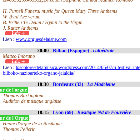
H. Purcell Funeral music for Queen Mary Three Anthems
W. Byrd Ave verum
B. Britten Te Deum / Hymn to the Virgin
J. Rutter Anthems
Lien :
www.orguesdelaisne.com
20:00
Bilbao (Espagne) -
cathédrale
Matteo Imbruno
Lien :
loscoloresdelamusica.wordpress.com/2014/05/07/ii-festival-inte
bilboko-nazioarteko-organo-jaialdia/
18:30
Bordeaux (33) -
La Madeleine
ur de l'orgue
Thomas Burkingtom
Audition de musique anglaise
18:15
Lyon (69) -
Basilique Nd de Fourvière
ur de l'Orgue
Heure d'orgue de la Basilique
Thomas Pellerin