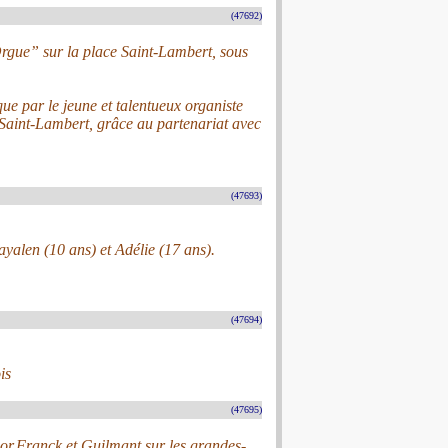
(47692)
gue” sur la place Saint-Lambert, sous
ue par le jeune et talentueux organiste
e Saint-Lambert, grâce au partenariat avec
(47693)
ayalen (10 ans) et Adélie (17 ans).
(47694)
is
(47695)
or,Franck et Guilmant sur les grandes-