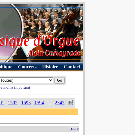
phique
Concerts
Histoire
Contact
 au moins important
91
1592
1593
1594
...
2347
(47671)