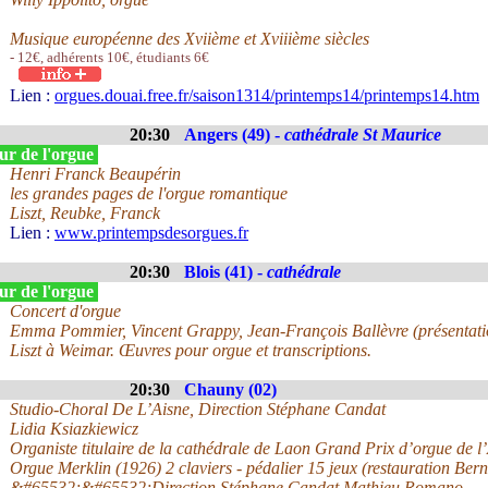
Musique européenne des Xviième et Xviiième siècles
- 12€, adhérents 10€, étudiants 6€
Lien :
orgues.douai.free.fr/saison1314/printemps14/printemps14.htm
20:30
Angers (49) -
cathédrale St Maurice
ur de l'orgue
Henri Franck Beaupérin
les grandes pages de l'orgue romantique
Liszt, Reubke, Franck
Lien :
www.printempsdesorgues.fr
20:30
Blois (41) -
cathédrale
ur de l'orgue
Concert d'orgue
Emma Pommier, Vincent Grappy, Jean-François Ballèvre (présentati
Liszt à Weimar. Œuvres pour orgue et transcriptions.
20:30
Chauny (02)
Studio-Choral De L’Aisne, Direction Stéphane Candat
Lidia Ksiazkiewicz
Organiste titulaire de la cathédrale de Laon Grand Prix d’orgue de
Orgue Merklin (1926) 2 claviers - pédalier 15 jeux (restauration Be
&#65532;&#65532;Direction Stéphane Candat Mathieu Romano