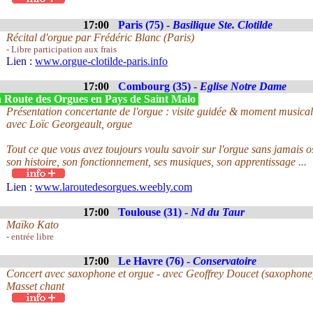
17:00
Paris (75) -
Basilique Ste. Clotilde
Récital d'orgue par Frédéric Blanc (Paris)
- Libre participation aux frais
Lien :
www.orgue-clotilde-paris.info
17:00
Combourg (35) -
Eglise Notre Dame
 Route des Orgues en Pays de Saint Malo
Présentation concertante de l'orgue : visite guidée & moment musical
avec Loïc Georgeault, orgue
Tout ce que vous avez toujours voulu savoir sur l'orgue sans jamais 
son histoire, son fonctionnement, ses musiques, son apprentissage ...
Lien :
www.laroutedesorgues.weebly.com
17:00
Toulouse (31) -
Nd du Taur
Maïko Kato
- entrée libre
17:00
Le Havre (76) -
Conservatoire
Concert avec saxophone et orgue - avec Geoffrey Doucet (saxophone
Masset chant