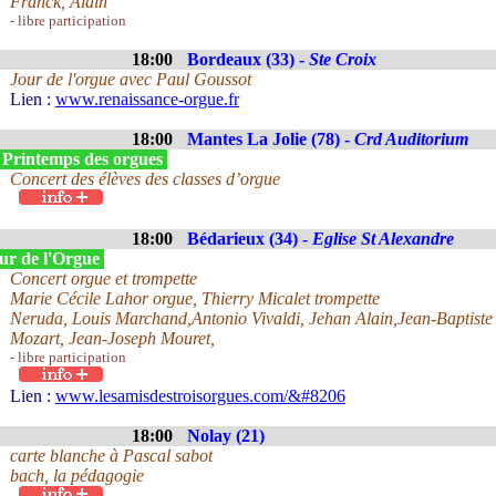
Franck, Alain
- libre participation
18:00
Bordeaux (33) -
Ste Croix
Jour de l'orgue avec Paul Goussot
Lien :
www.renaissance-orgue.fr
18:00
Mantes La Jolie (78) -
Crd Auditorium
 Printemps des orgues
Concert des élèves des classes d’orgue
18:00
Bédarieux (34) -
Eglise St Alexandre
ur de l'Orgue
Concert orgue et trompette
Marie Cécile Lahor orgue, Thierry Micalet trompette
Neruda, Louis Marchand,Antonio Vivaldi, Jehan Alain,Jean-Baptist
Mozart, Jean-Joseph Mouret,
- libre participation
Lien :
www.lesamisdestroisorgues.com/&#8206
18:00
Nolay (21)
carte blanche à Pascal sabot
bach, la pédagogie