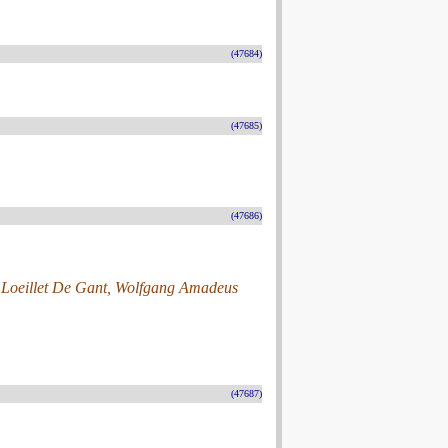
(47684)
(47685)
(47686)
e Loeillet De Gant, Wolfgang Amadeus
(47687)