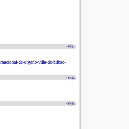
(47681)
rnacional-de-organo-villa-de-bilbao-
(47682)
(47683)