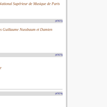
 National Supérieur de Musique de Paris
(47672)
laires Guillaume Nussbaum et Damien
(47673)
e
(47674)