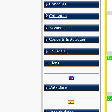
Concours
Colloques
Evénements
Concerts historiques
J S BACH
La
Liens
Data Base
Jo