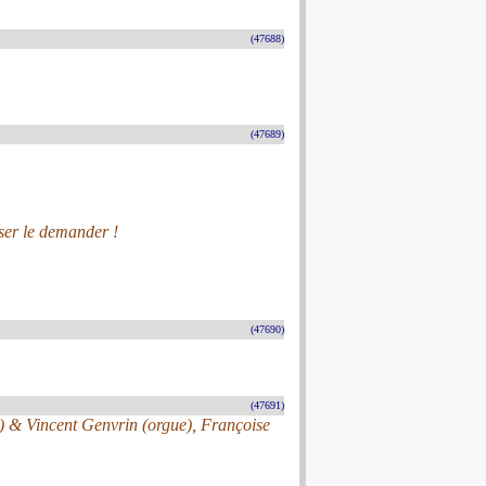
(47688)
(47689)
oser le demander !
(47690)
(47691)
) & Vincent Genvrin (orgue), Françoise