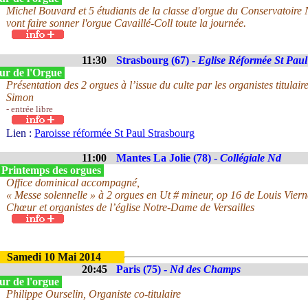
Michel Bouvard et 5 étudiants de la classe d'orgue du Conservatoire
vont faire sonner l'orgue Cavaillé-Coll toute la journée.
11:30
Strasbourg (67) -
Eglise Réformée St Paul
ur de l'Orgue
Présentation des 2 orgues à l’issue du culte par les organistes titu
Simon
- entrée libre
Lien :
Paroisse réformée St Paul Strasbourg
11:00
Mantes La Jolie (78) -
Collégiale Nd
 Printemps des orgues
Office dominical accompagné,
« Messe solennelle » à 2 orgues en Ut # mineur, op 16 de Louis Viern
Chœur et organistes de l’église Notre-Dame de Versailles
Samedi 10 Mai 2014
20:45
Paris (75) -
Nd des Champs
ur de l'orgue
Philippe Ourselin, Organiste co-titulaire