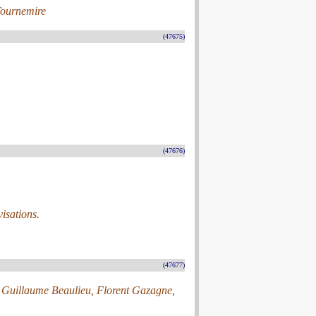
Tournemire
(47675)
(47676)
isations.
(47677)
o, Guillaume Beaulieu, Florent Gazagne,