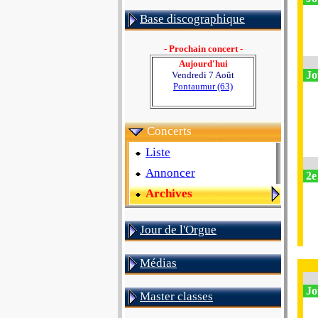
Base discographique
- Prochain concert -
Aujourd'hui
Jo
Vendredi 7 Août
Pontaumur (63)
Concerts
Liste
Annoncer
2e
Archives
Jour de l'Orgue
Médias
Jo
Master classes