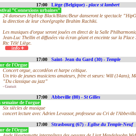
17:00
Liège (Belgique) -
place st lambert
stival ”Connexions urbaines”
24 danseurs HipHop Black/Blanc/Beur danseront le spectacle ”HipOr
la direction de leur chorégraphe Brahim Rachiki.
Les musiques d'orgue seront jouées en direct de la Salle Philharmoniq
Jean-Luc Thellin et diffusées via écran géant et enceinte sur la Plac
Rtc Télé Liège.
17:00
Saint- Jean du Gard (30) -
Temple
ur de l'Orgue
Concert orgue, accordéon et harpe celtique.
Un trio de jeunes musiciens amateurs, frère et sœurs: Will (14ans), M
”Du classique au jazz”
- Gratuit
17:00
Abbeville (80) -
St Gilles
 semaine de l'orgue
Six siècles de musique
concert lecture avec Adrien Levassor, professeur au Cri de l'Abbevillo
17:00
Strasbourg (67) -
Eglise du Temple-Neuf
ur de l'Orgue
Aude Heurtematte interprétera des oeuvres de Liszt,Mendelssohn,Wid