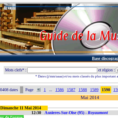
Base discogra
Mots clefs* :
et région :
* Dates (j/mm/aaaa) et/ou mots classés du plus important
0408 dates
Page
1
...
1586
1587
1588
1589
1590
15
Mai 2014
Dimanche 11 Mai 2014
12:30
Asnieres-Sur-Oise (95) -
Royaumont
ur de l'orgue