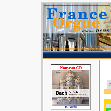
Nouveau CD
7
Kei KOÏTO
Jo