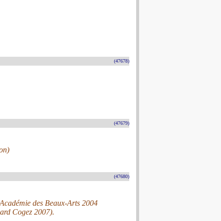
(47678)
(47679)
on)
(47680)
 l’Académie des Beaux-Arts 2004
rnard Cogez 2007).