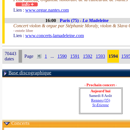
Lien :
www.orgue.nantes.com
16:00
Paris (75) -
La Madeleine
Concert violon & orgue par Stéphanie Moraly, violon & Slava 
- entrée libre
Lien :
www.concerts-lamadeleine.com
70443
Page
1
...
1590
1591
1592
1593
1594
159
dates
Base discographique
- Prochain concert -
Aujourd'hui
Samedi 8 Août
Rennes (35)
St-Etienne
Concerts