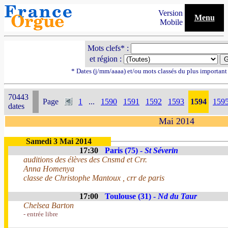
Version
Menu
Mobile
Mots clefs* :
et région :
* Dates (j/mm/aaaa) et/ou mots classés du plus importan
70443
Page
1
...
1590
1591
1592
1593
1594
159
dates
Mai 2014
Samedi 3 Mai 2014
17:30
Paris (75) -
St Séverin
auditions des élèves des Cnsmd et Crr.
Anna Homenya
classe de Christophe Mantoux , crr de paris
17:00
Toulouse (31) -
Nd du Taur
Chelsea Barton
- entrée libre