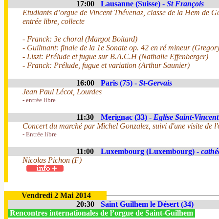
17:00
Lausanne (Suisse) -
St François
Etudiants d’orgue de Vincent Thévenaz, classe de la Hem de G
entrée libre, collecte
- Franck: 3e choral (Margot Boitard)
- Guilmant: finale de la 1e Sonate op. 42 en ré mineur (Grego
- Liszt: Prélude et fugue sur B.A.C.H (Nathalie Effenberger)
- Franck: Prélude, fugue et variation (Arthur Saunier)
16:00
Paris (75) -
St-Gervais
Jean Paul Lécot, Lourdes
- entrée libre
11:30
Merignac (33) -
Eglise Saint-Vincent
Concert du marché par Michel Gonzalez, suivi d'une visite de l'
- Entrée libre
11:00
Luxembourg (Luxembourg) -
cathé
Nicolas Pichon (F)
Vendredi 2 Mai 2014
20:30
Saint Guilhem le Désert (34)
Rencontres internationales de l’orgue de Saint-Guilhem