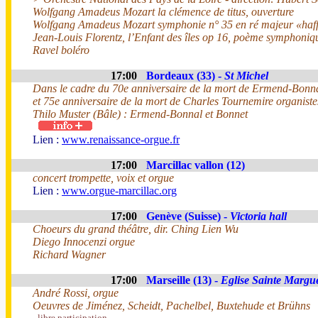
Wolfgang Amadeus Mozart la clémence de titus, ouverture
Wolfgang Amadeus Mozart symphonie n° 35 en ré majeur «haff
Jean-Louis Florentz, l’Enfant des îles op 16, poème symphoni
Ravel boléro
17:00
Bordeaux (33) -
St Michel
Dans le cadre du 70e anniversaire de la mort de Ermend-Bonna
et 75e anniversaire de la mort de Charles Tournemire organiste
Thilo Muster (Bâle) : Ermend-Bonnal et Bonnet
Lien :
www.renaissance-orgue.fr
17:00
Marcillac vallon (12)
concert trompette, voix et orgue
Lien :
www.orgue-marcillac.org
17:00
Genève (Suisse) -
Victoria hall
Choeurs du grand théâtre, dir. Ching Lien Wu
Diego Innocenzi orgue
Richard Wagner
17:00
Marseille (13) -
Eglise Sainte Margue
André Rossi, orgue
Oeuvres de Jiménez, Scheidt, Pachelbel, Buxtehude et Brühns
- libre participation