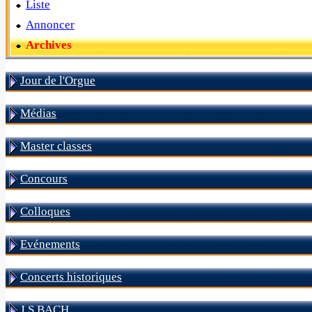
Liste
Annoncer
Archives
Jour de l'Orgue
Médias
Master classes
Concours
Colloques
Evénements
Concerts historiques
J S BACH