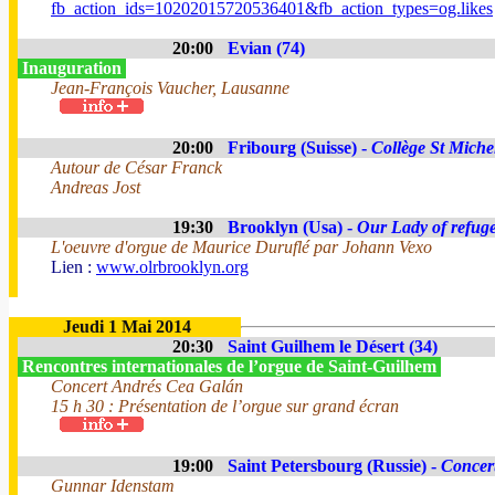
fb_action_ids=10202015720536401&fb_action_types=og.likes
20:00
Evian (74)
Inauguration
Jean-François Vaucher, Lausanne
20:00
Fribourg (Suisse) -
Collège St Miche
Autour de César Franck
Andreas Jost
19:30
Brooklyn (Usa) -
Our Lady of refug
L'oeuvre d'orgue de Maurice Duruflé par Johann Vexo
Lien :
www.olrbrooklyn.org
Jeudi 1 Mai 2014
20:30
Saint Guilhem le Désert (34)
Rencontres internationales de l’orgue de Saint-Guilhem
Concert Andrés Cea Galán
15 h 30 : Présentation de l’orgue sur grand écran
19:00
Saint Petersbourg (Russie) -
Concert
Gunnar Idenstam