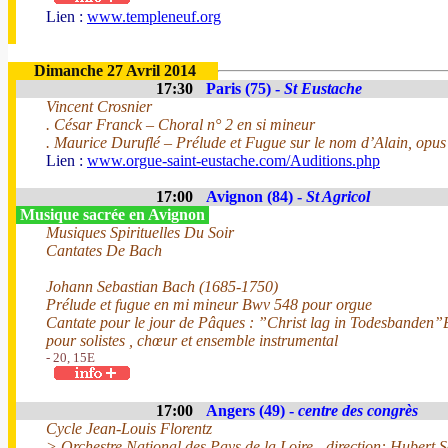
Lien :
www.templeneuf.org
Dimanche 27 Avril 2014
17:30
Paris (75) -
St Eustache
Vincent Crosnier
. César Franck – Choral n° 2 en si mineur
. Maurice Duruflé – Prélude et Fugue sur le nom d’Alain, opus
Lien :
www.orgue-saint-eustache.com/Auditions.php
17:00
Avignon (84) -
St Agricol
Musique sacrée en Avignon
Musiques Spirituelles Du Soir
Cantates De Bach
Johann Sebastian Bach (1685-1750)
Prélude et fugue en mi mineur Bwv 548 pour orgue
Cantate pour le jour de Pâques : ”Christ lag in Todesbanden
pour solistes , chœur et ensemble instrumental
- 20, 15E
17:00
Angers (49) -
centre des congrès
Cycle Jean-Louis Florentz
> Orchestre National des Pays de la Loire - direction: Hubert 