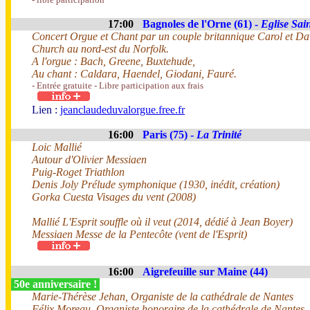
17:00
Bagnoles de l'Orne (61) -
Eglise Sai
Concert Orgue et Chant par un couple britannique Carol et Da
Church au nord-est du Norfolk.
A l'orgue : Bach, Greene, Buxtehude,
Au chant : Caldara, Haendel, Giodani, Fauré.
- Entrée gratuite - Libre participation aux frais
Lien :
jeanclaudeduvalorgue.free.fr
16:00
Paris (75) -
La Trinité
Loic Mallié
Autour d'Olivier Messiaen
Puig-Roget Triathlon
Denis Joly Prélude symphonique (1930, inédit, création)
Gorka Cuesta Visages du vent (2008)
Mallié L'Esprit souffle où il veut (2014, dédié à Jean Boyer)
Messiaen Messe de la Pentecôte (vent de l'Esprit)
16:00
Aigrefeuille sur Maine (44)
50e anniversaire !
Marie-Thérèse Jehan, Organiste de la cathédrale de Nantes
Félix Moreau, Organiste honoraire de la cathédrale de Nantes