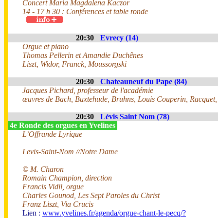
Concert Maria Magdalena Kaczor
14 - 17 h 30 : Conférences et table ronde
20:30
Evrecy (14)
Orgue et piano
Thomas Pellerin et Amandie Duchênes
Liszt, Widor, Franck, Moussorgski
20:30
Chateauneuf du Pape (84)
Jacques Pichard, professeur de l'académie
œuvres de Bach, Buxtehude, Bruhns, Louis Couperin, Racquet, 
20:30
Lévis Saint Nom (78)
4e Ronde des orgues en Yvelines
L’Offrande Lyrique
Levis-Saint-Nom //Notre Dame
© M. Charon
Romain Champion, direction
Francis Vidil, orgue
Charles Gounod, Les Sept Paroles du Christ
Franz Liszt, Via Crucis
Lien :
www.yvelines.fr/agenda/orgue-chant-le-pecq/?