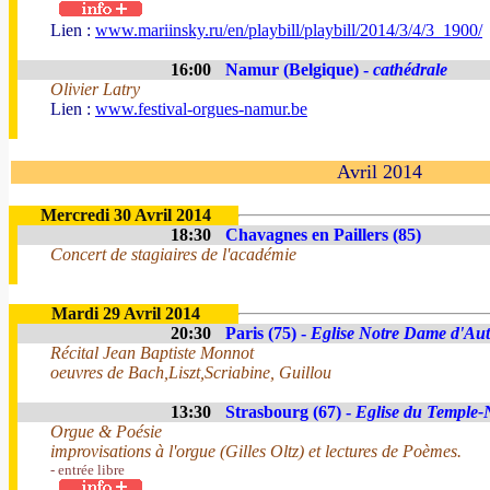
Lien :
www.mariinsky.ru/en/playbill/playbill/2014/3/4/3_1900/
16:00
Namur (Belgique) -
cathédrale
Olivier Latry
Lien :
www.festival-orgues-namur.be
Avril 2014
Mercredi 30 Avril 2014
18:30
Chavagnes en Paillers (85)
Concert de stagiaires de l'académie
Mardi 29 Avril 2014
20:30
Paris (75) -
Eglise Notre Dame d'Aut
Récital Jean Baptiste Monnot
oeuvres de Bach,Liszt,Scriabine, Guillou
13:30
Strasbourg (67) -
Eglise du Temple-
Orgue & Poésie
improvisations à l'orgue (Gilles Oltz) et lectures de Poèmes.
- entrée libre