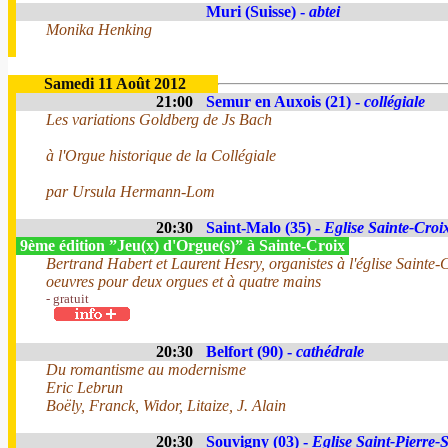
Muri (Suisse) -
abtei
Monika Henking
Samedi 11 Août 2012
21:00
Semur en Auxois (21) -
collégiale
Les variations Goldberg de Js Bach
à l'Orgue historique de la Collégiale
par Ursula Hermann-Lom
20:30
Saint-Malo (35) -
Eglise Sainte-Croi
9ème édition ”Jeu(x) d'Orgue(s)” à Sainte-Croix
Bertrand Habert et Laurent Hesry, organistes à l'église Sainte-
oeuvres pour deux orgues et à quatre mains
- gratuit
20:30
Belfort (90) -
cathédrale
Du romantisme au modernisme
Eric Lebrun
Boëly, Franck, Widor, Litaize, J. Alain
20:30
Souvigny (03) -
Eglise Saint-Pierre-