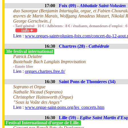
17:00
Foix (09) -
Abbatiale Saint-Volusien
duo Saxorgue (Benjamin Intartaglia, orgue, et Fabien Chourak
œuvres de Marin Marais, Wolfgang Amadeus Mozart, Nikolaï 
George Gerschwin..{
- Tarif général : 10 € / Adhérents : 8 € / étudiants, demandeurs d’emploi : 6
Lien :
www.orgues-saintvolusien-foix.com/concert-du-12-aout.
16:30
Chartres (28) -
Cathédrale
38e festival international
Patrick Delabre
Buxtehude Bach Langlais Improvisation
- Entrée libre
Lien :
orgues.chartres.free.fr/
16:30
Saint Pons de Thomieres (34)
Soprano et Orgue
Nathalie Nicaud (Soprano)
Christopher Hainsworth (Orgue)
”Sous la Voûte des Anges”
Lien :
www.orgue-saint-pons.org/les_concerts.htm
16:30
Lille (59) -
Eglise Saint Martin d'Es
Festival International d'orgue de Lille.
Concert par Benoît Pety de Dunkerque ,