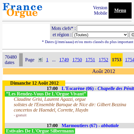
Version
Menu
Mobile
Mots clefs* :
et région :
* Dates (j/mm/aaaa) et/ou mots classés du plus importan
70480
Page
1
...
1749
1750
1751
1752
1753
175
dates
Août 2012
Dimanche 12 Août 2012
17:00
L'Escarène (06) -
Chapelle des Pénit
”Les Rendez-Vous De L'Orgue Vivant”
Claudine Grisi, Laurent Agazzi, orgue
solistes de l'Ensemble Baroque de Nice dir: Gilbert Bezzina
concertos de Haendel, Corrette, Haydn
- gratuit
17:00
Marmoutiers (67) -
abbatiale
Estivales De L'Orgue Silbermann