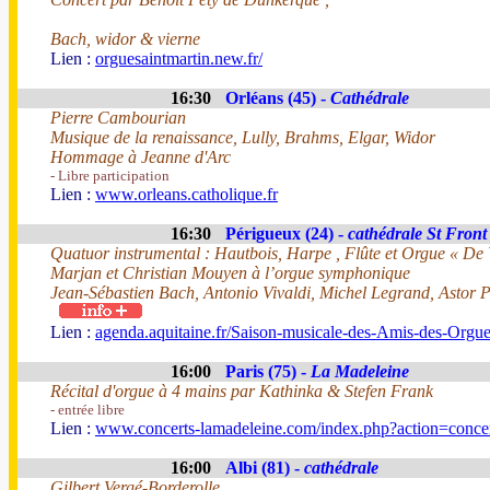
Bach, widor & vierne
Lien :
orguesaintmartin.new.fr/
16:30
Orléans (45) -
Cathédrale
Pierre Cambourian
Musique de la renaissance, Lully, Brahms, Elgar, Widor
Hommage à Jeanne d'Arc
- Libre participation
Lien :
www.orleans.catholique.fr
16:30
Périgueux (24) -
cathédrale St Front
Quatuor instrumental : Hautbois, Harpe , Flûte et Orgue « De V
Marjan et Christian Mouyen à l’orgue symphonique
Jean-Sébastien Bach, Antonio Vivaldi, Michel Legrand, Astor P
Lien :
agenda.aquitaine.fr/Saison-musicale-des-Amis-des-Orgu
16:00
Paris (75) -
La Madeleine
Récital d'orgue à 4 mains par Kathinka & Stefen Frank
- entrée libre
Lien :
www.concerts-lamadeleine.com/index.php?action=conce
16:00
Albi (81) -
cathédrale
Gilbert Vergé-Borderolle