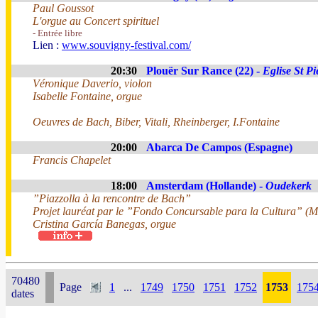
Paul Goussot
L'orgue au Concert spirituel
- Entrée libre
Lien :
www.souvigny-festival.com/
20:30
Plouër Sur Rance (22) -
Eglise St Pi
Véronique Daverio, violon
Isabelle Fontaine, orgue
Oeuvres de Bach, Biber, Vitali, Rheinberger, I.Fontaine
20:00
Abarca De Campos (Espagne)
Francis Chapelet
18:00
Amsterdam (Hollande) -
Oudekerk
”Piazzolla à la rencontre de Bach”
Projet lauréat par le ”Fondo Concursable para la Cultura” (Mi
Cristina García Banegas, orgue
70480
Page
1
...
1749
1750
1751
1752
1753
175
dates