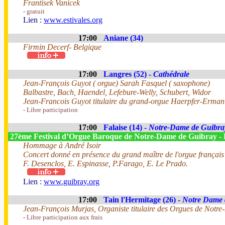
Frantisek Vanicek
- gratuit
Lien :
www.estivales.org
17:00
Aniane (34)
Firmin Decerf- Belgique
17:00
Langres (52) -
Cathédrale
Jean-François Guyot ( orgue) Sarah Fasquel ( saxophone)
Balbastre, Bach, Haendel, Lefebure-Welly, Schubert, Widor
Jean-Francois Guyot titulaire du grand-orgue Haerpfer-Erman 4
- Libre participation
17:00
Falaise (14) -
Notre-Dame de Guibra
27ème Festival d’Orgue Baroque de Notre-Dame de Guibray - 
Hommage à André Isoir
Concert donné en présence du grand maître de l'orgue français 
F. Desenclos, E. Espinasse, P.Farago, E. Le Prado.
Lien :
www.guibray.org
17:00
Tain l'Hermitage (26) -
Notre Dame 
Jean-François Murjas, Organiste titulaire des Orgues de Notr
- Libre participation aux frais