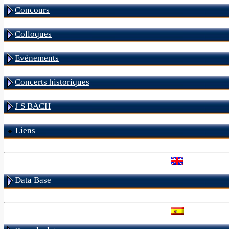
Concours
Colloques
Evénements
Concerts historiques
J S BACH
Liens
Data Base