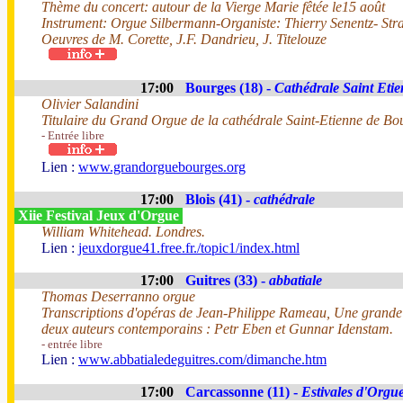
Thème du concert: autour de la Vierge Marie fêtée le15 août
Instrument: Orgue Silbermann-Organiste: Thierry Senentz- Str
Oeuvres de M. Corette, J.F. Dandrieu, J. Titelouze
17:00
Bourges (18) -
Cathédrale Saint Eti
Olivier Salandini
Titulaire du Grand Orgue de la cathédrale Saint-Etienne de Bo
- Entrée libre
Lien :
www.grandorguebourges.org
17:00
Blois (41) -
cathédrale
Xiie Festival Jeux d'Orgue
William Whitehead. Londres.
Lien :
jeuxdorgue41.free.fr./topic1/index.html
17:00
Guitres (33) -
abbatiale
Thomas Deserranno orgue
Transcriptions d'opéras de Jean-Philippe Rameau, Une grande
deux auteurs contemporains : Petr Eben et Gunnar Idenstam.
- entrée libre
Lien :
www.abbatialedeguitres.com/dimanche.htm
17:00
Carcassonne (11) -
Estivales d'Orgue