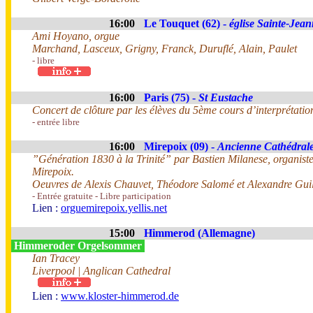
16:00
Le Touquet (62) -
église Sainte-Jea
Ami Hoyano, orgue
Marchand, Lasceux, Grigny, Franck, Duruflé, Alain, Paulet
- libre
16:00
Paris (75) -
St Eustache
Concert de clôture par les élèves du 5ème cours d’interprétat
- entrée libre
16:00
Mirepoix (09) -
Ancienne Cathédral
”Génération 1830 à la Trinité” par Bastien Milanese, organiste
Mirepoix.
Oeuvres de Alexis Chauvet, Théodore Salomé et Alexandre Gui
- Entrée gratuite - Libre participation
Lien :
orguemirepoix.yellis.net
15:00
Himmerod (Allemagne)
Himmeroder Orgelsommer
Ian Tracey
Liverpool | Anglican Cathedral
Lien :
www.kloster-himmerod.de