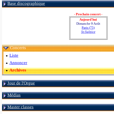
Base discographique
- Prochain concert -
Aujourd'hui
Dimanche 9 Août
Paris (75)
St-Sulpice
Concerts
Liste
Annoncer
Archives
Jour de l'Orgue
Médias
Master classes