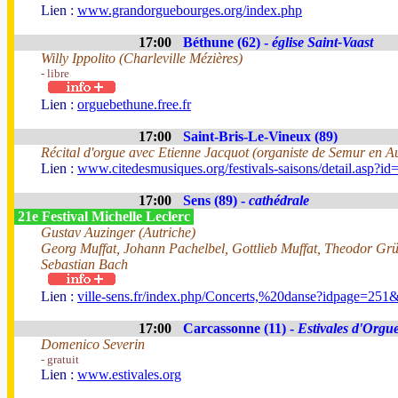
Lien :
www.grandorguebourges.org/index.php
17:00
Béthune (62) -
église Saint-Vaast
Willy Ippolito (Charleville Mézières)
- libre
Lien :
orguebethune.free.fr
17:00
Saint-Bris-Le-Vineux (89)
Récital d'orgue avec Etienne Jacquot (organiste de Semur en A
Lien :
www.citedesmusiques.org/festivals-saisons/detail.asp?i
17:00
Sens (89) -
cathédrale
21e Festival Michelle Leclerc
Gustav Auzinger (Autriche)
Georg Muffat, Johann Pachelbel, Gottlieb Muffat, Theodor Grü
Sebastian Bach
Lien :
ville-sens.fr/index.php/Concerts,%20danse?idpage=25
17:00
Carcassonne (11) -
Estivales d'Orgue
Domenico Severin
- gratuit
Lien :
www.estivales.org