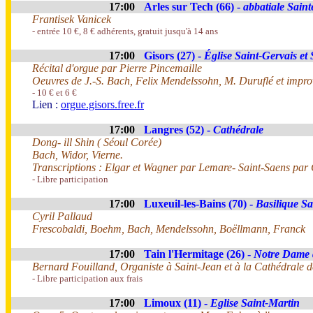
17:00
Arles sur Tech (66) -
abbatiale Sain
Frantisek Vanicek
- entrée 10 €, 8 € adhérents, gratuit jusqu'à 14 ans
17:00
Gisors (27) -
Église Saint-Gervais et 
Récital d'orgue par Pierre Pincemaille
Oeuvres de J.-S. Bach, Felix Mendelssohn, M. Duruflé et impro
- 10 € et 6 €
Lien :
orgue.gisors.free.fr
17:00
Langres (52) -
Cathédrale
Dong- ill Shin ( Séoul Corée)
Bach, Widor, Vierne.
Transcriptions : Elgar et Wagner par Lemare- Saint-Saens par
- Libre participation
17:00
Luxeuil-les-Bains (70) -
Basilique Sa
Cyril Pallaud
Frescobaldi, Boehm, Bach, Mendelssohn, Boëllmann, Franck
17:00
Tain l'Hermitage (26) -
Notre Dame 
Bernard Fouilland, Organiste à Saint-Jean et à la Cathédrale d
- Libre participation aux frais
17:00
Limoux (11) -
Eglise Saint-Martin