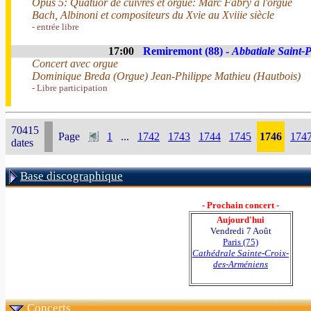
Opus 5: Quatuor de cuivres et orgue: Marc Fabry à l'orgue
Bach, Albinoni et compositeurs du Xvie au Xviiie siècle
- entrée libre
17:00
Remiremont (88) -
Abbatiale Saint-P
Concert avec orgue
Dominique Breda (Orgue) Jean-Philippe Mathieu (Hautbois)
- Libre participation
70415
Page
1
...
1742
1743
1744
1745
1746
174
dates
Base discographique
- Prochain concert -
Aujourd'hui
Vendredi 7 Août
Paris (75)
Cathédrale Sainte-Croix-
des-Arméniens
Concerts