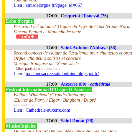
Lien :
amisdelorgue.fr/?page_id=667
17:00
Criquetot l'Esneval (76)
Echo d'orgue
Festival d’été autour d’ Orgues du Pays de Caux (Haute Norma
Vincent Bénard et Manuella lecomte
17:00
Saint-Antoine l'Abbaye (38)
Second concert de cloture de l'académie pour chanteurs et orga
Orgue, chanteurs solistes et choeurs
Musique française du 18ème siècle
- Libre participation aux frais
Lien :
musiquesacree-saintantoine.blogspot.fr/
17:00
Auxerre (89) -
cathédrale
Festival International D’Orgue D’Auxerre
William Whitehead (Grande-Bretagne)
Œuvres de Parry / Elgar / Bingham / Dupré
- entrée libre
Lien :
Cathedrale-auxerre.com
17:00
Saint Donat (26)
Musicollegiales
Dominique Proust (Immaculée Conception de Meudon)