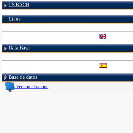
J S BACH
Liens
Data Base
Base de datos
Version classique