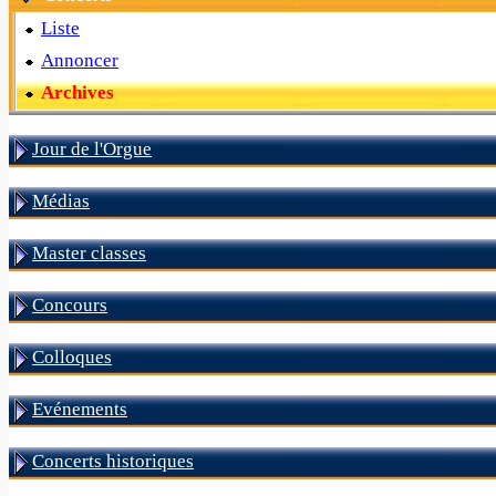
Liste
Annoncer
Archives
Jour de l'Orgue
Médias
Master classes
Concours
Colloques
Evénements
Concerts historiques