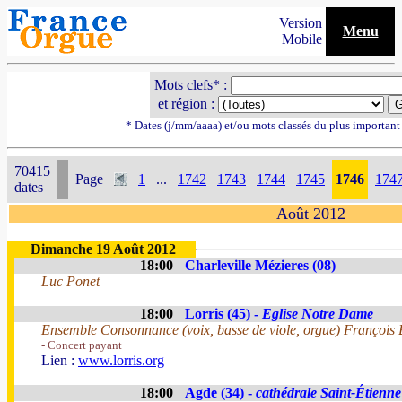
Version
Menu
Mobile
Mots clefs* :
et région :
* Dates (j/mm/aaaa) et/ou mots classés du plus importan
70415
Page
1
...
1742
1743
1744
1745
1746
174
dates
Août 2012
Dimanche 19 Août 2012
18:00
Charleville Mézieres (08)
Luc Ponet
18:00
Lorris (45) -
Eglise Notre Dame
Ensemble Consonnance (voix, basse de viole, orgue) François B
- Concert payant
Lien :
www.lorris.org
18:00
Agde (34) -
cathédrale Saint-Étienne