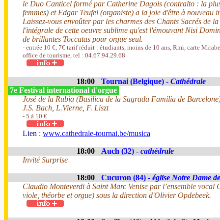
le Duo Canticel formé par Catherine Dagois (contralto : la plus
femmes) et Edgar Teufel (organiste) a la joie d'être à nouveau i
Laissez-vous envoûter par les charmes des Chants Sacrés de l
l'intégrale de cette oeuvre sublime qu'est l'émouvant Nisi Domin
de brillantes Toccatas pour orgue seul.
- entrée 10 €, 7€ tarif réduit : étudiants, moins de 10 ans, Rmi, carte Mirabe
office de tourisme, tel : 04.67.94.29.68
18:00
Tournai (Belgique) -
Cathédrale
7e Festival international d'orgue
José de la Rubia (Basilica de la Sagrada Familia de Barcelone
J.S. Bach, L.Vierne, F. Liszt
- 5 à 10 €
Lien :
www.cathedrale-tournai.be/musica
18:00
Auch (32) -
cathédrale
Invité Surprise
18:00
Cucuron (84) -
église Notre Dame d
Claudio Monteverdi à Saint Marc Venise par l’ensemble vocal C
viole, théorbe et orgue) sous la direction d'Olivier Opdebeek.