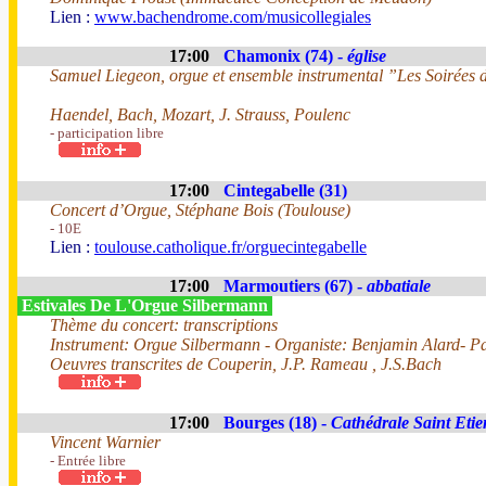
Lien :
www.bachendrome.com/musicollegiales
17:00
Chamonix (74) -
église
Samuel Liegeon, orgue et ensemble instrumental ”Les Soirées d
Haendel, Bach, Mozart, J. Strauss, Poulenc
- participation libre
17:00
Cintegabelle (31)
Concert d’Orgue, Stéphane Bois (Toulouse)
- 10E
Lien :
toulouse.catholique.fr/orguecintegabelle
17:00
Marmoutiers (67) -
abbatiale
Estivales De L'Orgue Silbermann
Thème du concert: transcriptions
Instrument: Orgue Silbermann - Organiste: Benjamin Alard- Pa
Oeuvres transcrites de Couperin, J.P. Rameau , J.S.Bach
17:00
Bourges (18) -
Cathédrale Saint Eti
Vincent Warnier
- Entrée libre