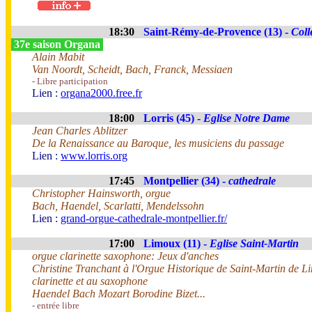
18:30
Saint-Rémy-de-Provence (13) -
Coll
37e saison Organa
Alain Mabit
Van Noordt, Scheidt, Bach, Franck, Messiaen
- Libre participation
Lien :
organa2000.free.fr
18:00
Lorris (45) -
Eglise Notre Dame
Jean Charles Ablitzer
De la Renaissance au Baroque, les musiciens du passage
Lien :
www.lorris.org
17:45
Montpellier (34) -
cathedrale
Christopher Hainsworth, orgue
Bach, Haendel, Scarlatti, Mendelssohn
Lien :
grand-orgue-cathedrale-montpellier.fr/
17:00
Limoux (11) -
Eglise Saint-Martin
orgue clarinette saxophone: Jeux d'anches
Christine Tranchant à l'Orgue Historique de Saint-Martin de L
clarinette et au saxophone
Haendel Bach Mozart Borodine Bizet...
- entrée libre