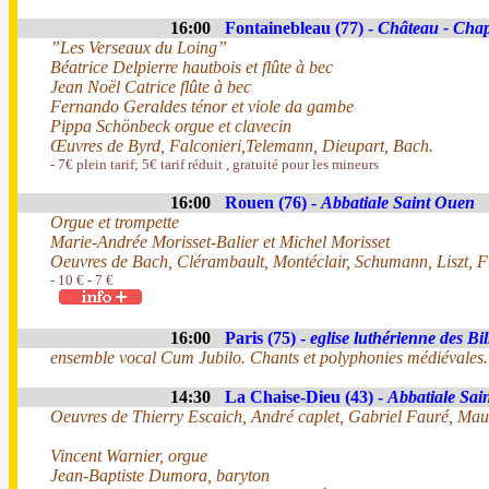
16:00
Fontainebleau (77) -
Château - Chape
”Les Verseaux du Loing”
Béatrice Delpierre hautbois et flûte à bec
Jean Noël Catrice flûte à bec
Fernando Geraldes ténor et viole da gambe
Pippa Schönbeck orgue et clavecin
Œuvres de Byrd, Falconieri,Telemann, Dieupart, Bach.
- 7€ plein tarif; 5€ tarif réduit , gratuité pour les mineurs
16:00
Rouen (76) -
Abbatiale Saint Ouen
Orgue et trompette
Marie-Andrée Morisset-Balier et Michel Morisset
Oeuvres de Bach, Clérambault, Montéclair, Schumann, Liszt, 
- 10 € - 7 €
16:00
Paris (75) -
eglise luthérienne des Bil
ensemble vocal Cum Jubilo. Chants et polyphonies médiévales.
14:30
La Chaise-Dieu (43) -
Abbatiale Sai
Oeuvres de Thierry Escaich, André caplet, Gabriel Fauré, Mau
Vincent Warnier, orgue
Jean-Baptiste Dumora, baryton