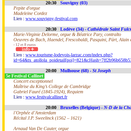
20:30
Souvigny (03)
Pepite d'orgue
Madeleine Cordez
Lien :
www.souvigny-festival.com
20:30
Lodève (34) -
Cathédrale Saint Fulc
Marie-Virginie Delorme, orgue & Béatrice Pary, contralto
Oeuvres de Bach, Haendel, Frescobaldi, Pasquini, Pärt, Alain e
- 12 et 8 euros
Lien :
www.tourisme-lodevois-larzac.com/index.php?
id=64&tx_atollola_poidetail[poi]=821&cHash=7ff2b96b658b
20:00
Mulhouse (68) -
St Joseph
5e Festival Callinet
Concert exceptionnel
Maîtrise du King’s College de Cambridge
Gabriel Fauré (1845-1924), Requiem
Lien :
www.festivalcallinet.fr
20:00
Bruxelles (Belgique) -
N-D de la Cha
l’Orphée d’Amsterdam
Récital J.P. Sweelinck (1562 – 1621)
Arnaud Van De Cauter, orgue