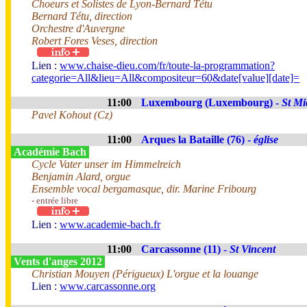
Choeurs et Solistes de Lyon-Bernard Tétu
Bernard Tétu, direction
Orchestre d'Auvergne
Robert Fores Veses, direction
Lien :
www.chaise-dieu.com/fr/toute-la-programmation?
categorie=All&lieu=All&compositeur=60&date[value][date]=
11:00
Luxembourg (Luxembourg) -
St Mi
Pavel Kohout (Cz)
11:00
Arques la Bataille (76) -
église
Académie Bach
Cycle Vater unser im Himmelreich
Benjamin Alard, orgue
Ensemble vocal bergamasque, dir. Marine Fribourg
- entrée libre
Lien :
www.academie-bach.fr
11:00
Carcassonne (11) -
St Vincent
Vents d'anges 2012
Christian Mouyen (Périgueux) L'orgue et la louange
Lien :
www.carcassonne.org