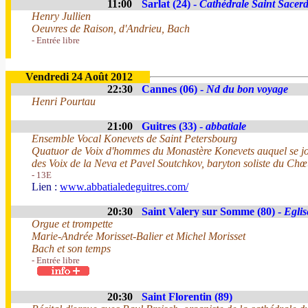
11:00
Sarlat (24) -
Cathédrale Saint Sacer
Henry Jullien
Oeuvres de Raison, d'Andrieu, Bach
- Entrée libre
Vendredi 24 Août 2012
22:30
Cannes (06) -
Nd du bon voyage
Henri Pourtau
21:00
Guitres (33) -
abbatiale
Ensemble Vocal Konevets de Saint Petersbourg
Quatuor de Voix d'hommes du Monastère Konevets auquel se jo
des Voix de la Neva et Pavel Soutchkov, baryton soliste du Ch
- 13E
Lien :
www.abbatialedeguitres.com/
20:30
Saint Valery sur Somme (80) -
Eglis
Orgue et trompette
Marie-Andrée Morisset-Balier et Michel Morisset
Bach et son temps
- Entrée libre
20:30
Saint Florentin (89)