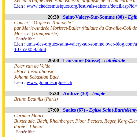
Récital d'orgue avec Paul Breisch, organiste de la cathédrale
Lien :
www.citedesmusiques.org/festivals-saisons/detail.asp?i
20:30
Saint-Valery-Sur-Somme (80) -
Egli
Concert ”Orgue et Trompette”
par Marie-Andrée Morisset-Balier (titulaire du Cavaillé-Coll d
Morisset (Trompettiste)
- Entrée libre
Lien :
amis-des-orgues-saint-valery-sur-somme.over-blog.com/ar
107550059.html
20:00
Lausanne (Suisse) -
cathédrale
Peter van de Velde
«Bach Inspirations»
Johann Sebastian Bach
Lien :
www.grandesorgues.ch
18:30
Anduze (30) -
temple
Bruno Beaufils (Paris)
17:00
Saales (67) -
Eglise Saint-Barthélém
Carmen Mauri
Buxtehude, Bach, Rheinberger, Floor Peeters, Reger, Karg-Eler
durée : 1 heure
- Entrée libre