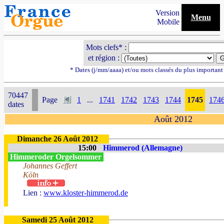
Version
Menu
Mobile
Mots clefs* :
et région :
* Dates (j/mm/aaaa) et/ou mots classés du plus importan
70447
Page
1
...
1741
1742
1743
1744
1745
174
dates
Août 2012
Dimanche 26 Août 2012
15:00
Himmerod (Allemagne)
Himmeroder Orgelsommer
Johannes Geffert
Köln
Lien :
www.kloster-himmerod.de
Samedi 25 Août 2012