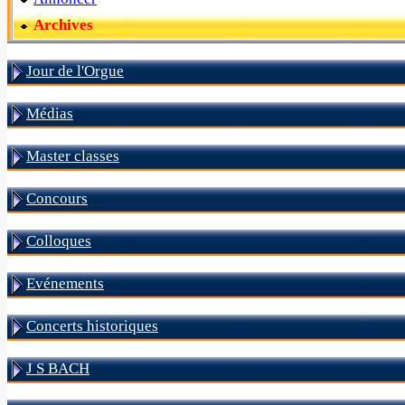
Archives
Jour de l'Orgue
Médias
Master classes
Concours
Colloques
Evénements
Concerts historiques
J S BACH