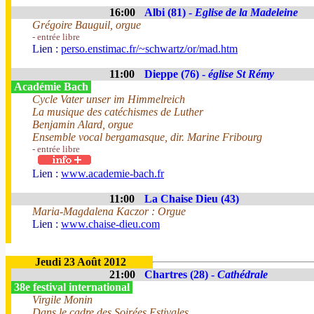
16:00
Albi (81) -
Eglise de la Madeleine
Grégoire Bauguil, orgue
- entrée libre
Lien :
perso.enstimac.fr/~schwartz/or/mad.htm
11:00
Dieppe (76) -
église St Rémy
Académie Bach
Cycle Vater unser im Himmelreich
La musique des catéchismes de Luther
Benjamin Alard, orgue
Ensemble vocal bergamasque, dir. Marine Fribourg
- entrée libre
Lien :
www.academie-bach.fr
11:00
La Chaise Dieu (43)
Maria-Magdalena Kaczor : Orgue
Lien :
www.chaise-dieu.com
Jeudi 23 Août 2012
21:00
Chartres (28) -
Cathédrale
38e festival international
Virgile Monin
Dans le cadre des Soirées Estivales