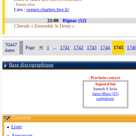
- Entrée libre
Lien :
orgues.chartres.free.fr/
21:00
Rignac (12)
Chorale « Ensemble St Denis »
70447
Page
1
...
1741
1742
1743
1744
1745
174
dates
Base discographique
- Prochain concert -
Aujourd'hui
Samedi 8 Août
Saint-Malo (35)
cathédrale
Concerts
Liste
Annoncer