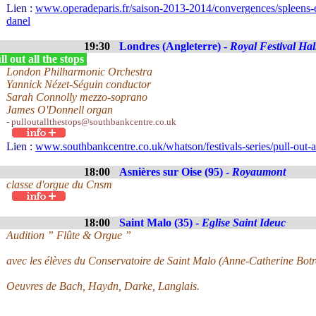
Lien :
www.operadeparis.fr/saison-2013-2014/convergences/spleens-e
danel
19:30
Londres (Angleterre) -
Royal Festival Hal
l out all the stops
London Philharmonic Orchestra
Yannick Nézet-Séguin conductor
Sarah Connolly mezzo-soprano
James O'Donnell organ
- pulloutallthestops@southbankcentre.co.uk
Lien :
www.southbankcentre.co.uk/whatson/festivals-series/pull-out-al
18:00
Asnières sur Oise (95) -
Royaumont
classe d'orgue du Cnsm
18:00
Saint Malo (35) -
Eglise Saint Ideuc
Audition ” Flûte & Orgue ”
avec les élèves du Conservatoire de Saint Malo (Anne-Catherine Botr
Oeuvres de Bach, Haydn, Darke, Langlais.