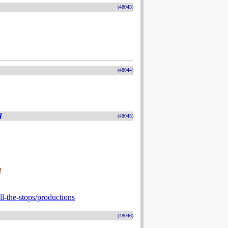
(48043)
(48044)
l
(48045)
1
l-the-stops/productions
(48046)