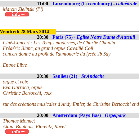
11:00
Luxembourg (Luxembourg) -
cathédrale
Marcin Zielinski (Pl)
Vendredi 28 Mars 2014
20:30
Paris (75) -
Eglise Notre Dame d'Auteuil
Ciné-Concert : Les Temps modernes, de Charlie Chaplin
Frédéric Blanc, au grand orgue Cavaillé-Coll
concert donné au profit de l'aumonerie du lycée Jb Say
Entree Libre
20:30
Saulieu (21) -
St Andoche
orgue et voix
Eva Darracq, orgue
Christine Bertocchi, voix
sur des créations musicales d'Andy Emler, de Christine Bertocchi et
20:00
Amsterdam (Pays-Bas) -
Orgelpark
Thomas Monnet
Alain, Boulnois, Florentz, Ravel