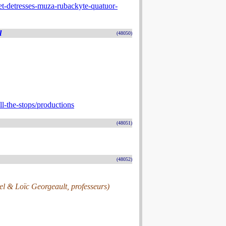
t-detresses-muza-rubackyte-quatuor-
l
(48050)
l-the-stops/productions
(48051)
(48052)
el & Loïc Georgeault, professeurs)