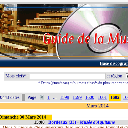
Base discogra
Mots clefs* :
et région :
* Dates (j/mm/aaaa) et/ou mots classés du plus important
0443 dates
Page
1
...
1598
1599
1600
1601
1602
16
Mars 2014
Dimanche 30 Mars 2014
15:00
Bordeaux (33) -
Musée d'Aquitaine
Dans le cadre du70e anniversaire de la mort de Ermend-Bonnal et d