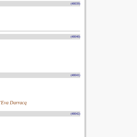
(48039)
(48040)
(48041)
 d'Eva Darracq
(48042)