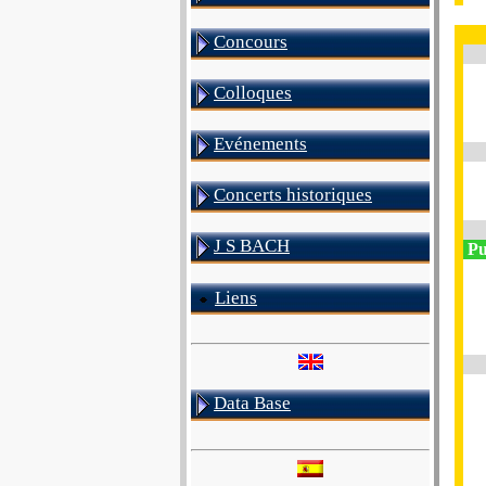
Concours
Colloques
Evénements
Concerts historiques
J S BACH
Pul
Liens
Data Base