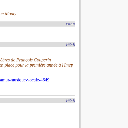
que Moaty
(48047)
(48048)
nèbres de François Couperin
en place pour la première année à l'Imep
-namur-musique-vocale-4649
(48049)