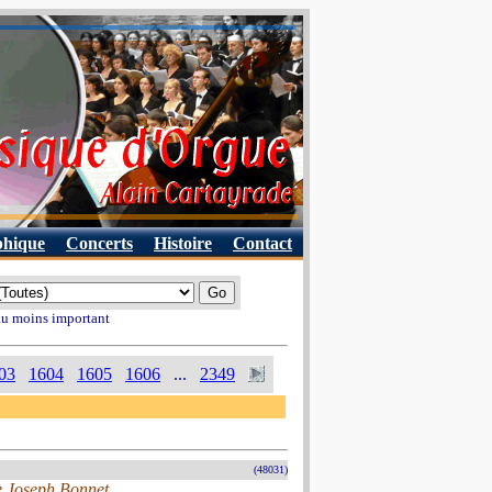
phique
Concerts
Histoire
Contact
 au moins important
03
1604
1605
1606
...
2349
(48031)
e Joseph Bonnet,