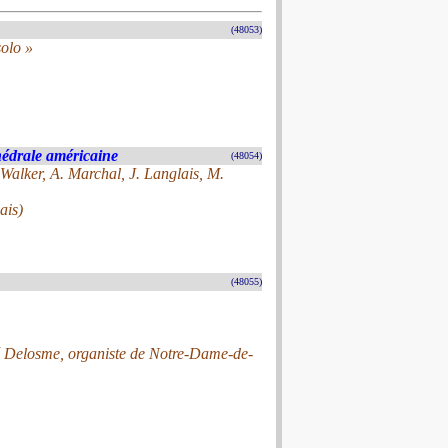
(48053)
olo »
hédrale américaine
(48054)
Walker, A. Marchal, J. Langlais, M.
ais)
(48055)
né Delosme, organiste de Notre-Dame-de-