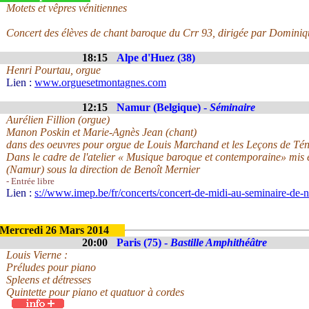
Motets et vêpres vénitiennes
Concert des élèves de chant baroque du Crr 93, dirigée par Domini
18:15
Alpe d'Huez (38)
Henri Pourtau, orgue
Lien :
www.orguesetmontagnes.com
12:15
Namur (Belgique) -
Séminaire
Aurélien Fillion (orgue)
Manon Poskin et Marie-Agnès Jean (chant)
dans des oeuvres pour orgue de Louis Marchand et les Leçons de Té
Dans le cadre de l'atelier « Musique baroque et contemporaine» mis 
(Namur) sous la direction de Benoît Mernier
- Entrée libre
Lien :
s://www.imep.be/fr/concerts/concert-de-midi-au-seminaire-de
Mercredi 26 Mars 2014
20:00
Paris (75) -
Bastille Amphithéâtre
Louis Vierne :
Préludes pour piano
Spleens et détresses
Quintette pour piano et quatuor à cordes