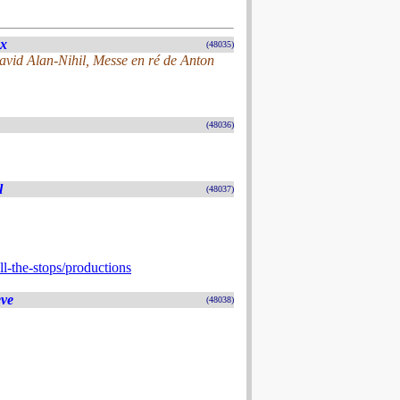
ux
(48035)
avid Alan-Nihil, Messe en ré de Anton
(48036)
l
(48037)
l-the-stops/productions
ève
(48038)