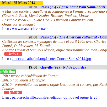
Mardi 25 Mars 2014
20:30
Paris (75) -
Église Saint Paul Saint-Louis
« Musique sacrée a capella et accompagnée à l’orgue avec soprano s
Œuvres de Bach, Mendelssohn, Brahms, Poulenc, Mozart.
Ensemble vocal « Jubilate Deo ». Direction Laurent Vauclin.
Orgue Jorris Sauquet
Lien :
www.maraischretien.com
20:00
Paris (75) -
The American cathedral - Cat
Célébrant les concerts mythiques de mars et avril 1949 avec Charles 
Dupré, O. Messiaen, M. Duruflé,
Andrew Dewar et Samuel Liégeon, orgue (programme de Jean Langl
Lien :
americancathedral.org/LentenConcertSeries2014.jpg
19:00
chaville (92) -
Nd de Lourdes
nédiction
19h : messe et bénédiction de l’orgue
20h15 : collation à la crypte
21h15 : présentation du nouvel orgue Desmottes et concert, par Re
Lourdes.
Lien :
paroissechaville.com/Benediction-du-nouvel-orgue-le-25