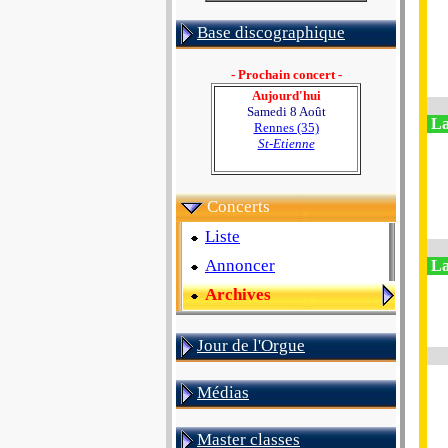
Base discographique
- Prochain concert -
Aujourd'hui
Samedi 8 Août
La
Rennes (35)
St-Etienne
Concerts
Liste
Annoncer
La
Archives
Jour de l'Orgue
Médias
Master classes