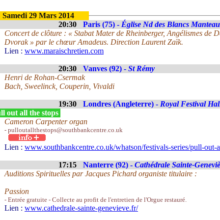
Samedi 29 Mars 2014
20:30
Paris (75) -
Église Nd des Blancs Mantea
Concert de clôture : « Stabat Mater de Rheinberger, Angélismes de D
Dvorak » par le chœur Amadeus. Direction Laurent Zaïk.
Lien :
www.maraischretien.com
20:30
Vanves (92) -
St Rémy
Henri de Rohan-Csermak
Bach, Sweelinck, Couperin, Vivaldi
19:30
Londres (Angleterre) -
Royal Festival Hal
l out all the stops
Cameron Carpenter organ
- pulloutallthestops@southbankcentre.co.uk
Lien :
www.southbankcentre.co.uk/whatson/festivals-series/pull-out-al
17:15
Nanterre (92) -
Cathédrale Sainte-Genevi
Auditions Spirituelles par Jacques Pichard organiste titulaire :
Passion
- Entrée gratuite - Collecte au profit de l'entretien de l'Orgue restauré.
Lien :
www.cathedrale-sainte-genevieve.fr/