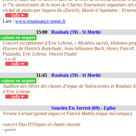
et 75e anniversaire de la mort de Charles Tournemire organistes nés
récital de piano par Suguru Ito (Zurich), Musée d’Aquitaine : Erme
Lien :
www.renaissance-orgue.fr
15:00
Roubaix (59) -
St Martin
 saison en orgues
Concert exceptionnel d’Eric Lebrun, « Mystères sacrés, Histoires pro
Œuvres de Dietrich Buxtehude, Jean-Sébastien Bach, Henry Purcell,
Piazzolla, Eric Lebrun, Vincent Paulet
- 6 et 4E
11:45
Roubaix (59) -
St Martin
 saison en orgues
Audition des élèves des classes d’orgue de Valenciennes et Roubaix A
d’Eric Lebrun
Soucieu En Jarrest (69) -
Eglise
Viviane Loriaut (grand orgue) et Patrick Mathis (orgue mécanique)
concert Duo D'Orgues et chants chorale
- gratuit