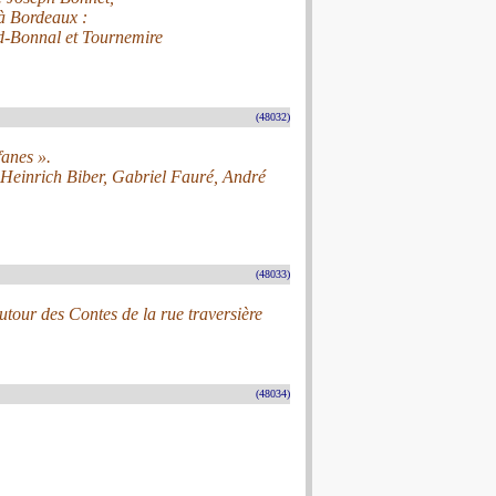
 à Bordeaux :
nd-Bonnal et Tournemire
(48032)
fanes ».
 Heinrich Biber, Gabriel Fauré, André
(48033)
utour des Contes de la rue traversière
(48034)