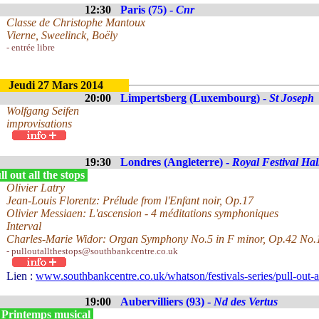
12:30
Paris (75) -
Cnr
Classe de Christophe Mantoux
Vierne, Sweelinck, Boëly
- entrée libre
Jeudi 27 Mars 2014
20:00
Limpertsberg (Luxembourg) -
St Joseph
Wolfgang Seifen
improvisations
19:30
Londres (Angleterre) -
Royal Festival Hal
l out all the stops
Olivier Latry
Jean-Louis Florentz: Prélude from l'Enfant noir, Op.17
Olivier Messiaen: L'ascension - 4 méditations symphoniques
Interval
Charles-Marie Widor: Organ Symphony No.5 in F minor, Op.42 No.
- pulloutallthestops@southbankcentre.co.uk
Lien :
www.southbankcentre.co.uk/whatson/festivals-series/pull-out-al
19:00
Aubervilliers (93) -
Nd des Vertus
 Printemps musical