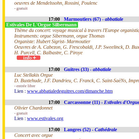
oeuvres de Mendelssohn, Rossini, Poulenc
- gratuit
17:00
Marmoutiers (67) -
abbatiale
Estivales De L'Orgue Silbermann
Thème du concert: voyage musical à travers l'Europe organisti
Instruments: orgue Sibermann, orgue Thomas
Organiste: Hubert Sigrist- Marmoutier
Oeuvres de A. Cabezon, G. Frescobaldi, J.P. Sweelinck, D. Bux
H. Purcell, C. Balbastre, C. Piroye
17:00
Guitres (33) -
abbatiale
Luc Stellakis Orgue
D. Buxtehude, J.F. Dandrieu, C. Franck, C. Saint-SaëNs, Impr
- entrée libre
Lien :
www.abbatialedeguitres.com/dimanche.htm
17:00
Carcassonne (11) -
Estivales d'Orgue
Olivier Chardonnet
- gratuit
Lien :
www.estivales.org
17:00
Langres (52) -
Cathédrale
Concert avec orgue