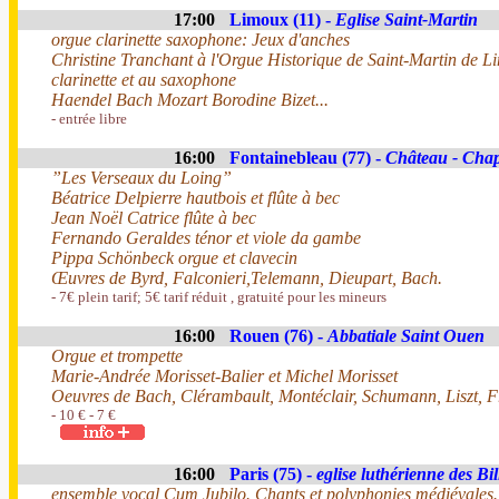
17:00
Limoux (11) -
Eglise Saint-Martin
orgue clarinette saxophone: Jeux d'anches
Christine Tranchant à l'Orgue Historique de Saint-Martin de L
clarinette et au saxophone
Haendel Bach Mozart Borodine Bizet...
- entrée libre
16:00
Fontainebleau (77) -
Château - Chape
”Les Verseaux du Loing”
Béatrice Delpierre hautbois et flûte à bec
Jean Noël Catrice flûte à bec
Fernando Geraldes ténor et viole da gambe
Pippa Schönbeck orgue et clavecin
Œuvres de Byrd, Falconieri,Telemann, Dieupart, Bach.
- 7€ plein tarif; 5€ tarif réduit , gratuité pour les mineurs
16:00
Rouen (76) -
Abbatiale Saint Ouen
Orgue et trompette
Marie-Andrée Morisset-Balier et Michel Morisset
Oeuvres de Bach, Clérambault, Montéclair, Schumann, Liszt, 
- 10 € - 7 €
16:00
Paris (75) -
eglise luthérienne des Bil
ensemble vocal Cum Jubilo. Chants et polyphonies médiévales.