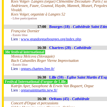
Kees Volger- Langres (orgue) Clémentine Decouture- Paris ( s
Andriessen, Faure, Gounod, Haydn, Mannek, Mozart, Pergolesi,
Vivaldi.
Kees Volger, organiste à Langres 52
- Libre participation
17:00
Bourges (18) -
Cathédrale Saint Eti
Françoise Dornier
- Entrée libre
Lien :
www.grandorguebourges.org/index.php
16:30
Chartres (28) -
Cathédrale
38e festival international
Monica Melcova (Slovaquie)
Bach Cabanilles Reger Vierne Improvisation
- Entrée libre
Lien :
orgues.chartres.free.fr/
16:30
Lille (59) -
Eglise Saint Martin d'Es
Festival International d'orgue de Lille.
Katrijn Aper, Saxophone & Erwin Van Bogaert, Orgue
Lien :
orguesaintmartin.new.fr/
16:30
Orléans (45) -
Cathédrale
Concert d'Orgue et percussions