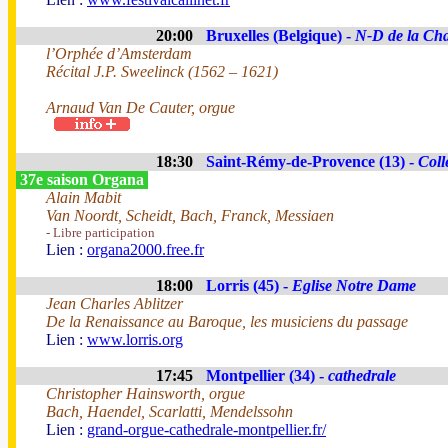
20:00
Bruxelles (Belgique) -
N-D de la Cha
l’Orphée d’Amsterdam
Récital J.P. Sweelinck (1562 – 1621)
Arnaud Van De Cauter, orgue
18:30
Saint-Rémy-de-Provence (13) -
Coll
37e saison Organa
Alain Mabit
Van Noordt, Scheidt, Bach, Franck, Messiaen
- Libre participation
Lien :
organa2000.free.fr
18:00
Lorris (45) -
Eglise Notre Dame
Jean Charles Ablitzer
De la Renaissance au Baroque, les musiciens du passage
Lien :
www.lorris.org
17:45
Montpellier (34) -
cathedrale
Christopher Hainsworth, orgue
Bach, Haendel, Scarlatti, Mendelssohn
Lien :
grand-orgue-cathedrale-montpellier.fr/