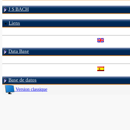
J S BACH
Liens
Data Base
Base de datos
Version classique