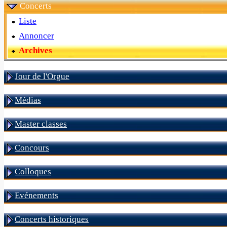
Concerts
Liste
Annoncer
Archives
Jour de l'Orgue
Médias
Master classes
Concours
Colloques
Evénements
Concerts historiques