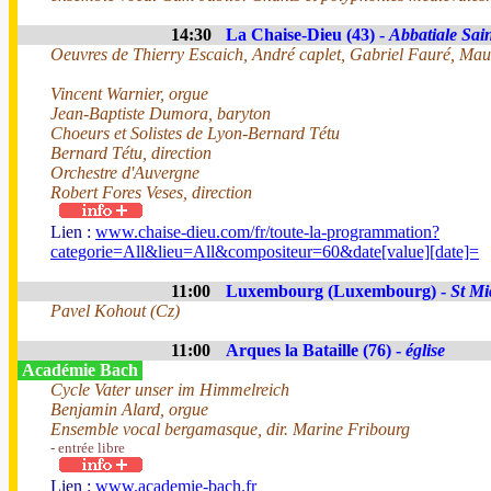
14:30
La Chaise-Dieu (43) -
Abbatiale Sai
Oeuvres de Thierry Escaich, André caplet, Gabriel Fauré, Mau
Vincent Warnier, orgue
Jean-Baptiste Dumora, baryton
Choeurs et Solistes de Lyon-Bernard Tétu
Bernard Tétu, direction
Orchestre d'Auvergne
Robert Fores Veses, direction
Lien :
www.chaise-dieu.com/fr/toute-la-programmation?
categorie=All&lieu=All&compositeur=60&date[value][date]=
11:00
Luxembourg (Luxembourg) -
St Mi
Pavel Kohout (Cz)
11:00
Arques la Bataille (76) -
église
Académie Bach
Cycle Vater unser im Himmelreich
Benjamin Alard, orgue
Ensemble vocal bergamasque, dir. Marine Fribourg
- entrée libre
Lien :
www.academie-bach.fr