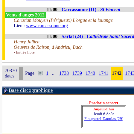
11:00
Carcassonne (11) -
St Vincent
Vents d'anges 2012
Christian Mouyen (Périgueux) L'orgue et la louange
Lien :
www.carcassonne.org
11:00
Sarlat (24) -
Cathédrale Saint Sacer
Henry Jullien
Oeuvres de Raison, d'Andrieu, Bach
- Entrée libre
70370
Page
1
...
1738
1739
1740
1741
1742
174
dates
Base discographique
- Prochain concert -
Aujourd'hui
Jeudi 6 Août
Plougastel-Daoulas (29)