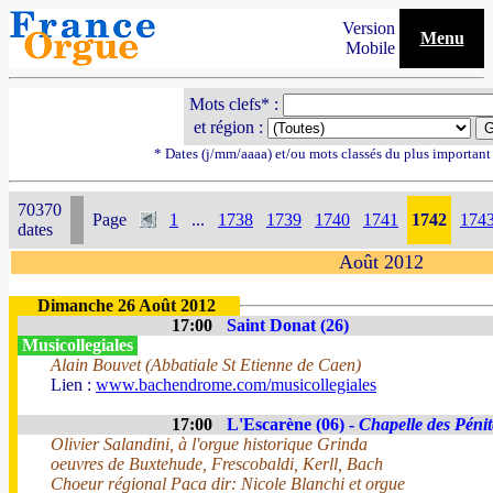
Version
Menu
Mobile
Mots clefs* :
et région :
* Dates (j/mm/aaaa) et/ou mots classés du plus importan
70370
Page
1
...
1738
1739
1740
1741
1742
174
dates
Août 2012
Dimanche 26 Août 2012
17:00
Saint Donat (26)
Musicollegiales
Alain Bouvet (Abbatiale St Etienne de Caen)
Lien :
www.bachendrome.com/musicollegiales
17:00
L'Escarène (06) -
Chapelle des Pénit
Olivier Salandini, à l'orgue historique Grinda
oeuvres de Buxtehude, Frescobaldi, Kerll, Bach
Choeur régional Paca dir: Nicole Blanchi et orgue