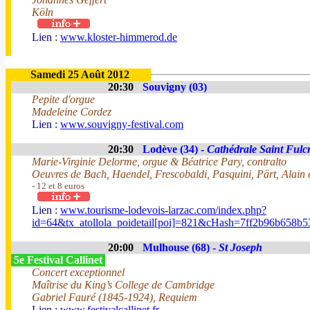
Köln
Lien :
www.kloster-himmerod.de
Samedi 25 Août 2012
20:30
Souvigny (03)
Pepite d'orgue
Madeleine Cordez
Lien :
www.souvigny-festival.com
20:30
Lodève (34) -
Cathédrale Saint Fulc
Marie-Virginie Delorme, orgue & Béatrice Pary, contralto
Oeuvres de Bach, Haendel, Frescobaldi, Pasquini, Pärt, Alain e
- 12 et 8 euros
Lien :
www.tourisme-lodevois-larzac.com/index.php?
id=64&tx_atollola_poidetail[poi]=821&cHash=7ff2b96b658b
20:00
Mulhouse (68) -
St Joseph
5e Festival Callinet
Concert exceptionnel
Maîtrise du King’s College de Cambridge
Gabriel Fauré (1845-1924), Requiem
Lien :
www.festivalcallinet.fr