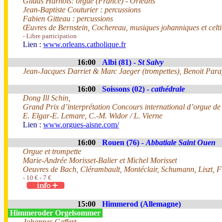
Gildas Harnois: orgue (France) - Orléans
Jean-Baptiste Couturier : percussions
Fabien Gitteau : percussions
Œuvres de Bernstein, Cochereau, musiques johanniques et celt
- Libre participation
Lien :
www.orleans.catholique.fr
16:00
Albi (81) -
St Salvy
Jean-Jacques Darriet & Marc Jaeger (trompettes), Benoit Paray
16:00
Soissons (02) -
cathédrale
Dong Ill Schin,
Grand Prix d’interprétation Concours international d’orgue de
E. Elgar-E. Lemare, C.-M. Widor / L. Vierne
Lien :
www.orgues-aisne.com/
16:00
Rouen (76) -
Abbatiale Saint Ouen
Orgue et trompette
Marie-Andrée Morisset-Balier et Michel Morisset
Oeuvres de Bach, Clérambault, Montéclair, Schumann, Liszt, 
- 10 € - 7 €
15:00
Himmerod (Allemagne)
Himmeroder Orgelsommer
Johannes Geffert