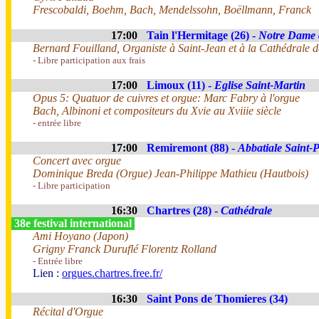
Frescobaldi, Boehm, Bach, Mendelssohn, Boëllmann, Franck
17:00
Tain l'Hermitage (26) -
Notre Dame 
Bernard Fouilland, Organiste à Saint-Jean et à la Cathédrale d
- Libre participation aux frais
17:00
Limoux (11) -
Eglise Saint-Martin
Opus 5: Quatuor de cuivres et orgue: Marc Fabry à l'orgue
Bach, Albinoni et compositeurs du Xvie au Xviiie siècle
- entrée libre
17:00
Remiremont (88) -
Abbatiale Saint-P
Concert avec orgue
Dominique Breda (Orgue) Jean-Philippe Mathieu (Hautbois)
- Libre participation
16:30
Chartres (28) -
Cathédrale
38e festival international
Ami Hoyano (Japon)
Grigny Franck Duruflé Florentz Rolland
- Entrée libre
Lien :
orgues.chartres.free.fr/
16:30
Saint Pons de Thomieres (34)
Récital d'Orgue