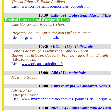
Vincent Erhart (St Flour, Aurillac)
Lien :
www.orgue-saint-pons.org/les_concerts.htm
16:30
Lille (59) -
Eglise Saint Martin d'Es
Festival International d'orgue de Lille.
Ciné Concert par Nicolas Pichon.
Projection de Film Muet, accompagné en musique !
Lien :
orguesaintmartin.new.fr/
16:30
Orléans (45) -
Cathédrale
Concert de François Menissier (France) - Rouen
Œuvres de Titelouze, Couperin, Franck, Widor, Alain, Duruflé
- Libre participation
Lien :
www.orleans.catholique.fr
16:00
Albi (81) -
cathédrale
Massimo Gabba.
16:00
Entrevaux (04) -
Cathédrale Notre 
Adrien Pièce
- Libre participation
Lien :
www.myrrhaprincipiano.com/les_journees_de_l_orgue.
15:30
Nice (06) -
Eglise Saint Paul de Pessi