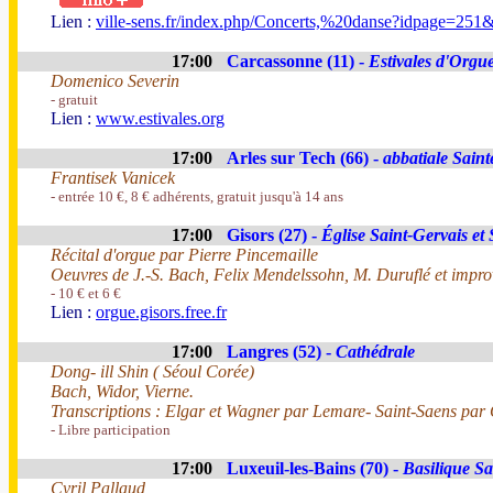
Lien :
ville-sens.fr/index.php/Concerts,%20danse?idpage=25
17:00
Carcassonne (11) -
Estivales d'Orgue
Domenico Severin
- gratuit
Lien :
www.estivales.org
17:00
Arles sur Tech (66) -
abbatiale Sain
Frantisek Vanicek
- entrée 10 €, 8 € adhérents, gratuit jusqu'à 14 ans
17:00
Gisors (27) -
Église Saint-Gervais et 
Récital d'orgue par Pierre Pincemaille
Oeuvres de J.-S. Bach, Felix Mendelssohn, M. Duruflé et impro
- 10 € et 6 €
Lien :
orgue.gisors.free.fr
17:00
Langres (52) -
Cathédrale
Dong- ill Shin ( Séoul Corée)
Bach, Widor, Vierne.
Transcriptions : Elgar et Wagner par Lemare- Saint-Saens par
- Libre participation
17:00
Luxeuil-les-Bains (70) -
Basilique Sa
Cyril Pallaud