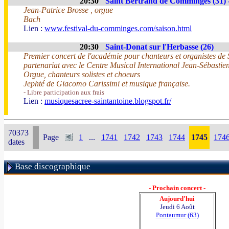
20:30
Saint Bertrand de Comminges (31) 
Jean-Patrice Brosse , orgue
Bach
Lien :
www.festival-du-comminges.com/saison.html
20:30
Saint-Donat sur l'Herbasse (26)
Premier concert de l'académie pour chanteurs et organistes de 
partenariat avec le Centre Musical International Jean-Sébasti
Orgue, chanteurs solistes et choeurs
Jephté de Giacomo Carissimi et musique française.
- Libre participation aux frais
Lien :
musiquesacree-saintantoine.blogspot.fr/
70373
Page
1
...
1741
1742
1743
1744
1745
174
dates
Base discographique
- Prochain concert -
Aujourd'hui
Jeudi 6 Août
Pontaumur (63)