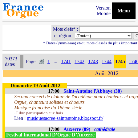
Version
Menu
Mobile
Mots clefs* :
et région :
* Dates (j/mm/aaaa) et/ou mots classés du plus importan
70373
Page
1
...
1741
1742
1743
1744
1745
174
dates
Août 2012
Dimanche 19 Août 2012
17:00
Saint-Antoine l'Abbaye (38)
Second concert de cloture de l'académie pour chanteurs et orga
Orgue, chanteurs solistes et choeurs
Musique française du 18ème siècle
- Libre participation aux frais
Lien :
musiquesacree-saintantoine.blogspot.fr/
17:00
Auxerre (89) -
cathédrale
Festival International D’Orgue D’Auxerre