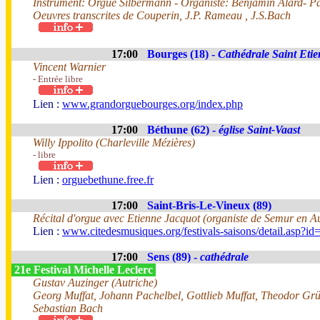
Instrument: Orgue Silbermann - Organiste: Benjamin Alard- Pa
Oeuvres transcrites de Couperin, J.P. Rameau , J.S.Bach
17:00
Bourges (18) -
Cathédrale Saint Eti
Vincent Warnier
- Entrée libre
Lien :
www.grandorguebourges.org/index.php
17:00
Béthune (62) -
église Saint-Vaast
Willy Ippolito (Charleville Mézières)
- libre
Lien :
orguebethune.free.fr
17:00
Saint-Bris-Le-Vineux (89)
Récital d'orgue avec Etienne Jacquot (organiste de Semur en A
Lien :
www.citedesmusiques.org/festivals-saisons/detail.asp?i
17:00
Sens (89) -
cathédrale
21e Festival Michelle Leclerc
Gustav Auzinger (Autriche)
Georg Muffat, Johann Pachelbel, Gottlieb Muffat, Theodor Grü
Sebastian Bach