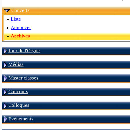
Concerts
Liste
Annoncer
Archives
Jour de l'Orgue
Médias
Master classes
Concours
Colloques
Evénements