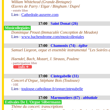
William Whitehead (Grande-Bretagne)
Œuvres de Parry / Elgar / Bingham / Dupré
- entrée libre
Lien :
Cathedrale-auxerre.com
17:00
Saint Donat (26)
Musicollegiales
Dominique Proust (Immaculée Conception de Meudon)
Lien :
www.bachendrome.com/musicollegiales
17:00
Chamonix (74) -
église
Samuel Liegeon, orgue et ensemble instrumental ”Les Soirées d
Haendel, Bach, Mozart, J. Strauss, Poulenc
- participation libre
17:00
Cintegabelle (31)
Concert d’Orgue, Stéphane Bois (Toulouse)
- 10E
Lien :
toulouse.catholique.fr/orguecintegabelle
17:00
Marmoutiers (67) -
abbatiale
Estivales De L'Orgue Silbermann
Thème du concert: transcriptions