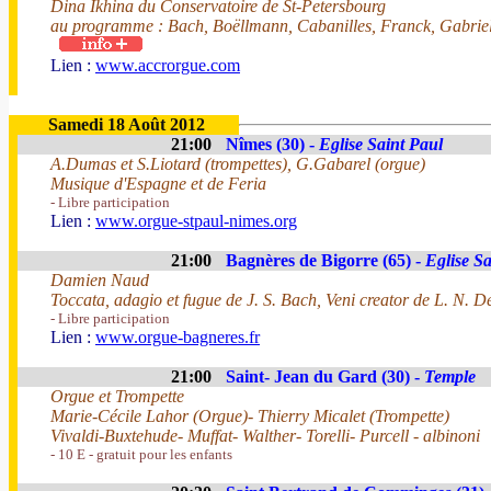
Dina Ikhina du Conservatoire de St-Petersbourg
au programme : Bach, Boëllmann, Cabanilles, Franck, Gabriel
Lien :
www.accrorgue.com
Samedi 18 Août 2012
21:00
Nîmes (30) -
Eglise Saint Paul
A.Dumas et S.Liotard (trompettes), G.Gabarel (orgue)
Musique d'Espagne et de Feria
- Libre participation
Lien :
www.orgue-stpaul-nimes.org
21:00
Bagnères de Bigorre (65) -
Eglise Sa
Damien Naud
Toccata, adagio et fugue de J. S. Bach, Veni creator de L. N. 
- Libre participation
Lien :
www.orgue-bagneres.fr
21:00
Saint- Jean du Gard (30) -
Temple
Orgue et Trompette
Marie-Cécile Lahor (Orgue)- Thierry Micalet (Trompette)
Vivaldi-Buxtehude- Muffat- Walther- Torelli- Purcell - albinoni
- 10 E - gratuit pour les enfants