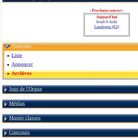
- Prochain concert -
Aujourd'hui
Jeudi 6 Août
Landogne (63)
Concerts
Liste
Annoncer
Archives
Jour de l'Orgue
Médias
Master classes
Concours