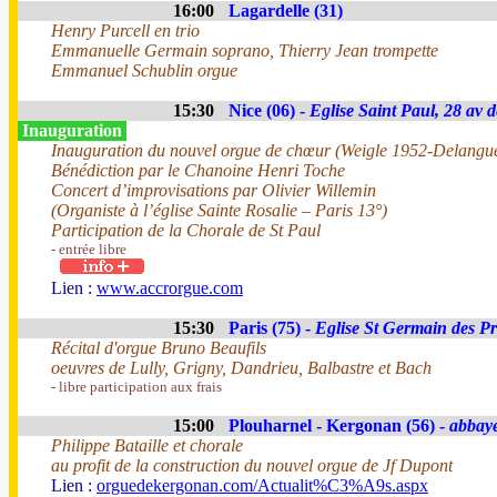
16:00
Lagardelle (31)
Henry Purcell en trio
Emmanuelle Germain soprano, Thierry Jean trompette
Emmanuel Schublin orgue
15:30
Nice (06) -
Eglise Saint Paul, 28 av d
Inauguration
Inauguration du nouvel orgue de chœur (Weigle 1952-Delangu
Bénédiction par le Chanoine Henri Toche
Concert d’improvisations par Olivier Willemin
(Organiste à l’église Sainte Rosalie – Paris 13°)
Participation de la Chorale de St Paul
- entrée libre
Lien :
www.accrorgue.com
15:30
Paris (75) -
Eglise St Germain des Pr
Récital d'orgue Bruno Beaufils
oeuvres de Lully, Grigny, Dandrieu, Balbastre et Bach
- libre participation aux frais
15:00
Plouharnel - Kergonan (56) -
abbay
Philippe Bataille et chorale
au profit de la construction du nouvel orgue de Jf Dupont
Lien :
orguedekergonan.com/Actualit%C3%A9s.aspx