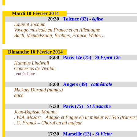
Mardi 18 Février 2014
20:30
Talence (33) -
église
Laurent Jochum
Voyage musicale en France et en Allemagne
Bach, Mendelssohn, Brahms, Franck, Widor…
Dimanche 16 Février 2014
18:00
Paris 12e (75) -
St Esprit 12e
Hampus Lindwall
Concertos de Vivaldi
- entrée libre
18:00
Angers (49) -
cathédrale
Mickaël Durand (nantes)
bach
17:30
Paris (75) -
St Eustache
Jean-Baptiste Monnot
. W.A. Mozart – Adagio et Fugue en ut mineur Kv 546 (transcrip
. C. Franck – Choral en mi majeur
17:30
Marseille (13) -
St Victor