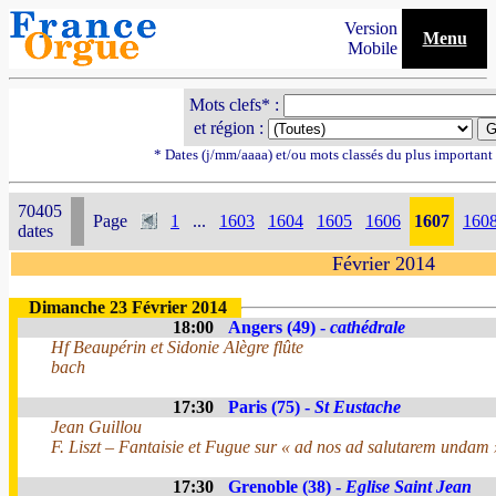
Version
Menu
Mobile
Mots clefs* :
et région :
* Dates (j/mm/aaaa) et/ou mots classés du plus importan
70405
Page
1
...
1603
1604
1605
1606
1607
160
dates
Février 2014
Dimanche 23 Février 2014
18:00
Angers (49) -
cathédrale
Hf Beaupérin et Sidonie Alègre flûte
bach
17:30
Paris (75) -
St Eustache
Jean Guillou
F. Liszt – Fantaisie et Fugue sur « ad nos ad salutarem undam 
17:30
Grenoble (38) -
Eglise Saint Jean