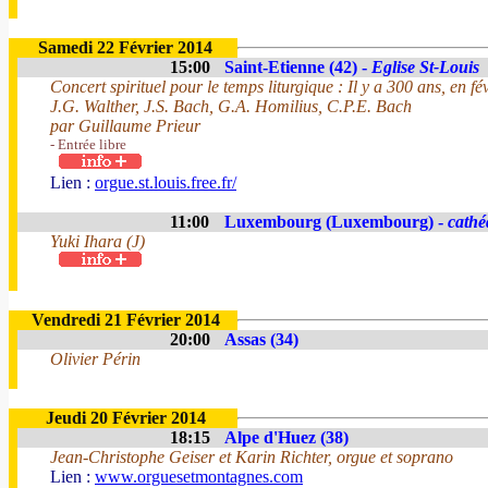
Samedi 22 Février 2014
15:00
Saint-Etienne (42) -
Eglise St-Louis
Concert spirituel pour le temps liturgique : Il y a 300 ans, en 
J.G. Walther, J.S. Bach, G.A. Homilius, C.P.E. Bach
par Guillaume Prieur
- Entrée libre
Lien :
orgue.st.louis.free.fr/
11:00
Luxembourg (Luxembourg) -
cathé
Yuki Ihara (J)
Vendredi 21 Février 2014
20:00
Assas (34)
Olivier Périn
Jeudi 20 Février 2014
18:15
Alpe d'Huez (38)
Jean-Christophe Geiser et Karin Richter, orgue et soprano
Lien :
www.orguesetmontagnes.com