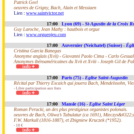
Patrick Geel
oeuvres de Grigny, Bach, Alain et Messiaen
Lien :
www.saintvictor.net
17:00
Lyon (69) -
St-Agustin de la Croix R
Guy Laroche, Jean Mathy : hautbois et orgue
Lien :
www.orguenjeu.com
17:00
Auvernier (Neichatel) (Suisse) -
Égli
Cristina Garcia Banegas
Anonyme anglais (Xvii) - Giovanni Paolo Cima - Carlo Gesual
Anonymes ibéroaméricaines du Xvii et Xviii - Joseph Gil de P
17:00
Paris (75) -
Eglise Saint-Augustin
Récital par Thierry Escaich qui jouera Bach, Mendelssohn, Vie
- Libre participation aux frais
17:00
Mansle (16) -
Eglise Saint Léger
Roman Perucki, un des plus prestigieux organistes polonais.
oeuvres de Bach, Oliwa’s Tabulatur (ca 1691), Mieczys&#322
F.W. Markull (1816-1887), et Zbigniew Kruczek (*1952).
- 10 €