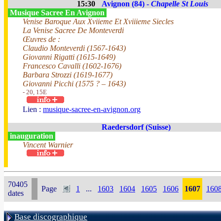
15:30
Avignon (84) -
Chapelle St Louis
Musique Sacree En Avignon
Venise Baroque Aux Xviieme Et Xviiieme Siecles
La Venise Sacree De Monteverdi
Œuvres de :
Claudio Monteverdi (1567-1643)
Giovanni Rigatti (1615-1649)
Francesco Cavalli (1602-1676)
Barbara Strozzi (1619-1677)
Giovanni Picchi (1575 ? – 1643)
- 20, 15E
Lien :
musique-sacree-en-avignon.org
Raedersdorf (Suisse)
inauguration
Vincent Warnier
70405
Page
1
...
1603
1604
1605
1606
1607
160
dates
Base discographique