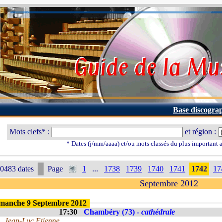
Base discogra
Mots clefs* :
et région :
* Dates (j/mm/aaaa) et/ou mots classés du plus important
0483 dates
Page
1
...
1738
1739
1740
1741
1742
17
Septembre 2012
manche 9 Septembre 2012
17:30
Chambéry (73) -
cathédrale
Jean-Luc Etienne