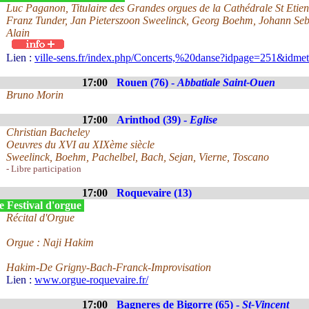
Luc Paganon, Titulaire des Grandes orgues de la Cathédrale St Etie
Franz Tunder, Jan Pieterszoon Sweelinck, Georg Boehm, Johann Se
Alain
Lien :
ville-sens.fr/index.php/Concerts,%20danse?idpage=251&idm
17:00
Rouen (76) -
Abbatiale Saint-Ouen
Bruno Morin
17:00
Arinthod (39) -
Eglise
Christian Bacheley
Oeuvres du XVI au XIXème siècle
Sweelinck, Boehm, Pachelbel, Bach, Sejan, Vierne, Toscano
- Libre participation
17:00
Roquevaire (13)
e Festival d'orgue
Récital d'Orgue
Orgue : Naji Hakim
Hakim-De Grigny-Bach-Franck-Improvisation
Lien :
www.orgue-roquevaire.fr/
17:00
Bagneres de Bigorre (65) -
St-Vincent