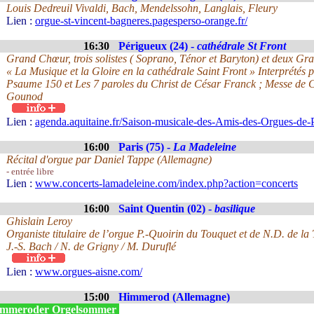
Louis Dedreuil Vivaldi, Bach, Mendelssohn, Langlais, Fleury
Lien :
orgue-st-vincent-bagneres.pagesperso-orange.fr/
16:30
Périgueux (24) -
cathédrale St Front
Grand Chœur, trois solistes ( Soprano, Ténor et Baryton) et deux G
« La Musique et la Gloire en la cathédrale Saint Front » Interprétés 
Psaume 150 et Les 7 paroles du Christ de César Franck ; Messe de C
Gounod
Lien :
agenda.aquitaine.fr/Saison-musicale-des-Amis-des-Orgues-de-
16:00
Paris (75) -
La Madeleine
Récital d'orgue par Daniel Tappe (Allemagne)
- entrée libre
Lien :
www.concerts-lamadeleine.com/index.php?action=concerts
16:00
Saint Quentin (02) -
basilique
Ghislain Leroy
Organiste titulaire de l’orgue P.-Quoirin du Touquet et de N.D. de la T
J.-S. Bach / N. de Grigny / M. Duruflé
Lien :
www.orgues-aisne.com/
15:00
Himmerod (Allemagne)
mmeroder Orgelsommer