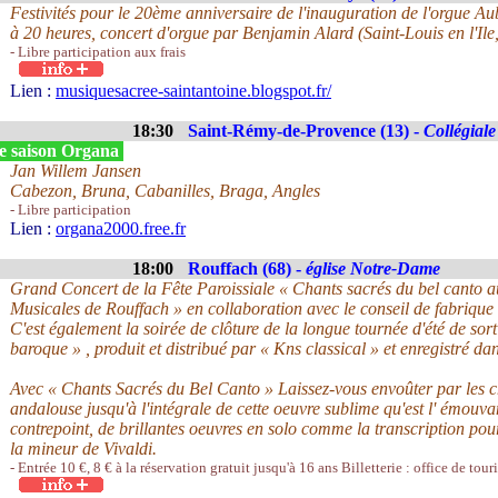
Festivités pour le 20ème anniversaire de l'inauguration de l'orgue Au
à 20 heures, concert d'orgue par Benjamin Alard (Saint-Louis en l'Ile
- Libre participation aux frais
Lien :
musiquesacree-saintantoine.blogspot.fr/
18:30
Saint-Rémy-de-Provence (13) -
Collégiale
e saison Organa
Jan Willem Jansen
Cabezon, Bruna, Cabanilles, Braga, Angles
- Libre participation
Lien :
organa2000.free.fr
18:00
Rouffach (68) -
église Notre-Dame
Grand Concert de la Fête Paroissiale « Chants sacrés du bel canto a
Musicales de Rouffach » en collaboration avec le conseil de fabrique i
C'est également la soirée de clôture de la longue tournée d'été de sor
baroque » , produit et distribué par « Kns classical » et enregistré da
Avec « Chants Sacrés du Bel Canto » Laissez-vous envoûter par les 
andalouse jusqu'à l'intégrale de cette oeuvre sublime qu'est l' émouva
contrepoint, de brillantes oeuvres en solo comme la transcription po
la mineur de Vivaldi.
- Entrée 10 €, 8 € à la réservation gratuit jusqu'à 16 ans Billetterie : office de to