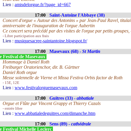
Lien :
amisdelorgue.fr/?page_id=667
17:00
Saint-Antoine l'Abbaye (38)
Concert d'orgue « Autour des Antonins » par Jean-Paul Ravel, titulai
anniversaire de l'inauguration de l'orgue Aubertin
Ce concert sera précédé par des visites de l'orgue par petits groupes,
- Libre participation aux frais
Lien :
musiquesacree-saintantoine.blogspot.fr/
17:00
Masevaux (68) -
St Martin
e Festival de Masevaux
Hommage à Daniel Roth
Freiburger Oratorienchor, dir. B. Gärtner
Daniel Roth orgue
Messe solennelle de Vierne et Missa Festiva Orbis factor de Roth
- 15E, 12E
Lien :
www.festivalorguemasevaux.com
17:00
Guitres (33) -
abbatiale
Orgue et Flûte par Vincent Grappy et Thierry Cazals
- entrée libre
Lien :
www.abbatialedeguitres.com/dimanche.htm
17:00
Sens (89) -
cathédrale
 Festival Michelle Leclerc