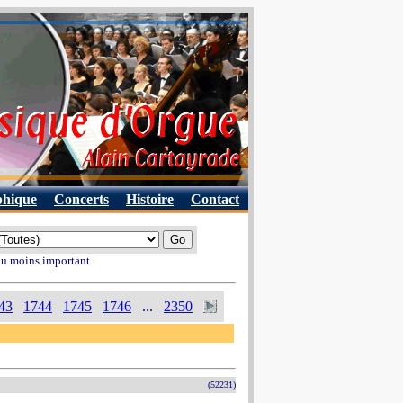
phique
Concerts
Histoire
Contact
 au moins important
43
1744
1745
1746
...
2350
(52231)