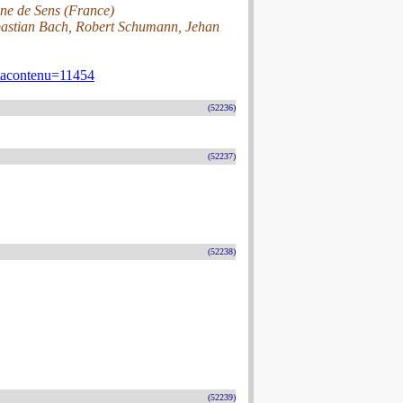
nne de Sens (France)
bastian Bach, Robert Schumann, Jehan
etacontenu=11454
(52236)
(52237)
(52238)
(52239)