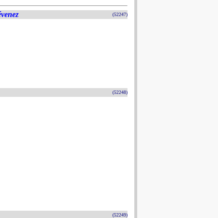
évenez
(52247)
(52248)
(52249)