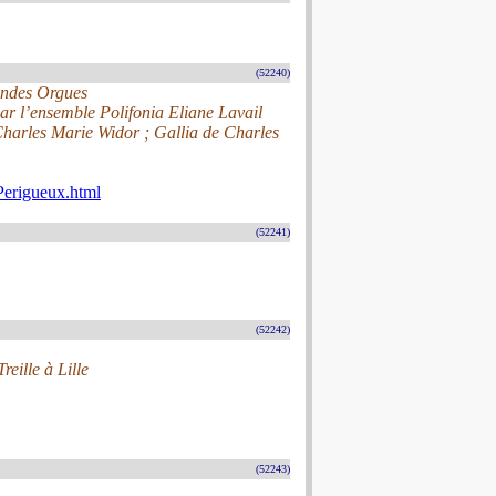
(52240)
randes Orgues
par l’ensemble Polifonia Eliane Lavail
harles Marie Widor ; Gallia de Charles
Perigueux.html
(52241)
(52242)
reille à Lille
(52243)