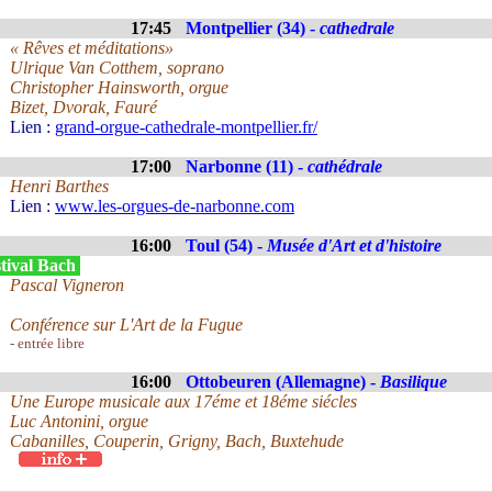
17:45
Montpellier (34) -
cathedrale
« Rêves et méditations»
Ulrique Van Cotthem, soprano
Christopher Hainsworth, orgue
Bizet, Dvorak, Fauré
Lien :
grand-orgue-cathedrale-montpellier.fr/
17:00
Narbonne (11) -
cathédrale
Henri Barthes
Lien :
www.les-orgues-de-narbonne.com
16:00
Toul (54) -
Musée d'Art et d'histoire
stival Bach
Pascal Vigneron
Conférence sur L'Art de la Fugue
- entrée libre
16:00
Ottobeuren (Allemagne) -
Basilique
Une Europe musicale aux 17éme et 18éme siécles
Luc Antonini, orgue
Cabanilles, Couperin, Grigny, Bach, Buxtehude