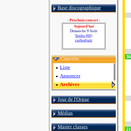
Base discographique
- Prochain concert -
Aujourd'hui
Dimanche 9 Août
Senlis (60)
cathedrale
36
Concerts
Liste
Annoncer
Archives
Jour de l'Orgue
Médias
Master classes
21e