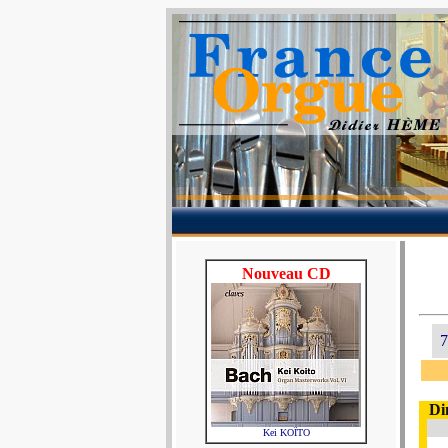
Nouveau CD
7
Di
Kei KOÏTO