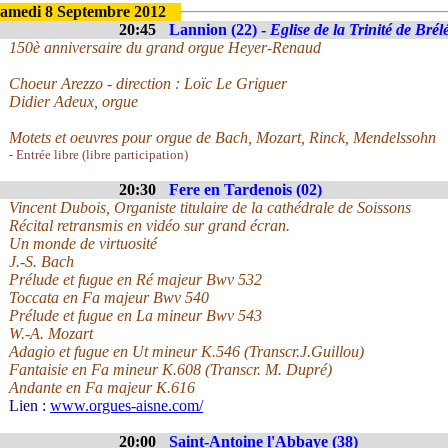
amedi 8 Septembre 2012
20:45
Lannion (22) -
Eglise de la Trinité de Brél
150è anniversaire du grand orgue Heyer-Renaud
Choeur Arezzo - direction : Loïc Le Griguer
Didier Adeux, orgue
Motets et oeuvres pour orgue de Bach, Mozart, Rinck, Mendelssohn
- Entrée libre (libre participation)
20:30
Fere en Tardenois (02)
Vincent Dubois, Organiste titulaire de la cathédrale de Soissons
Récital retransmis en vidéo sur grand écran.
Un monde de virtuosité
J.-S. Bach
Prélude et fugue en Ré majeur Bwv 532
Toccata en Fa majeur Bwv 540
Prélude et fugue en La mineur Bwv 543
W.-A. Mozart
Adagio et fugue en Ut mineur K.546 (Transcr.J.Guillou)
Fantaisie en Fa mineur K.608 (Transcr. M. Dupré)
Andante en Fa majeur K.616
Lien :
www.orgues-aisne.com/
20:00
Saint-Antoine l'Abbaye (38)