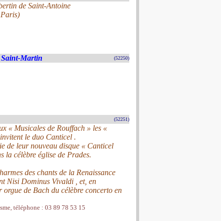
bertin de Saint-Antoine
,Paris)
 Saint-Martin
(52250)
(52251)
ux « Musicales de Rouffach » les «
nvitent le duo Canticel .
tie de leur nouveau disque « Canticel
ns la célèbre église de Prades.
charmes des chants de la Renaissance
nt Nisi Dominus Vivaldi , et, en
ur orgue de Bach du célèbre concerto en
urisme, téléphone : 03 89 78 53 15