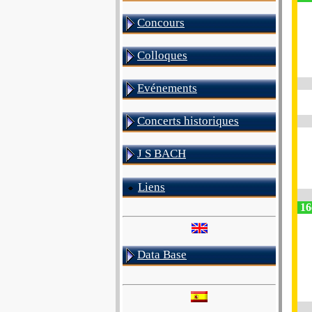
Concours
Colloques
Evénements
Concerts historiques
J S BACH
Liens
16
Data Base