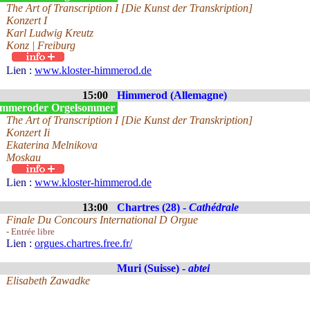
The Art of Transcription I [Die Kunst der Transkription]
Konzert I
Karl Ludwig Kreutz
Konz | Freiburg
Lien :
www.kloster-himmerod.de
15:00
Himmerod (Allemagne)
mmeroder Orgelsommer
The Art of Transcription I [Die Kunst der Transkription]
Konzert Ii
Ekaterina Melnikova
Moskau
Lien :
www.kloster-himmerod.de
13:00
Chartres (28) -
Cathédrale
Finale Du Concours International D Orgue
- Entrée libre
Lien :
orgues.chartres.free.fr/
Muri (Suisse) -
abtei
Elisabeth Zawadke