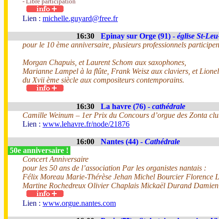
- Libre participation
Lien :
michelle.guyard@free.fr
16:30
Epinay sur Orge (91) -
église St-Leu
pour le 10 ème anniversaire, plusieurs professionnels participen
Morgan Chapuis, et Laurent Schom aux saxophones,
Marianne Lampel à la flûte, Frank Weisz aux claviers, et Lionel
du Xvii ème siècle aux compositeurs contemporains.
16:30
La havre (76) -
cathédrale
Camille Weinum – 1er Prix du Concours d’orgue des Zonta cl
Lien :
www.lehavre.fr/node/21876
16:00
Nantes (44) -
Cathédrale
50e anniversaire !
Concert Anniversaire
pour les 50 ans de l’association Par les organistes nantais :
Félix Moreau Marie-Thérèse Jehan Michel Bourcier Florence L
Martine Rochedreux Olivier Chaplais Mickaël Durand Damien
Lien :
www.orgue.nantes.com