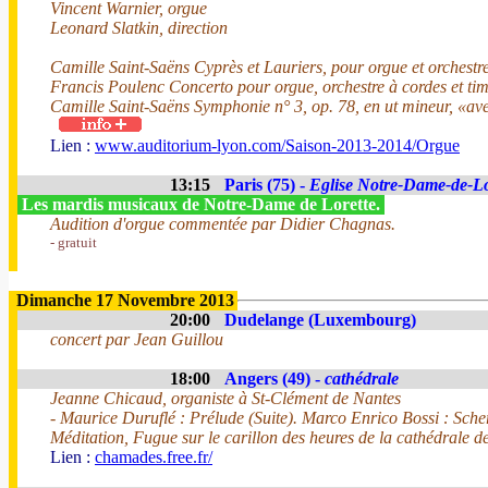
Vincent Warnier, orgue
Leonard Slatkin, direction
Camille Saint-Saëns Cyprès et Lauriers, pour orgue et orchest
Francis Poulenc Concerto pour orgue, orchestre à cordes et ti
Camille Saint-Saëns Symphonie n° 3, op. 78, en ut mineur, «av
Lien :
www.auditorium-lyon.com/Saison-2013-2014/Orgue
13:15
Paris (75) -
Eglise Notre-Dame-de-Lo
Les mardis musicaux de Notre-Dame de Lorette.
Audition d'orgue commentée par Didier Chagnas.
- gratuit
Dimanche 17 Novembre 2013
20:00
Dudelange (Luxembourg)
concert par Jean Guillou
18:00
Angers (49) -
cathédrale
Jeanne Chicaud, organiste à St-Clément de Nantes
- Maurice Duruflé : Prélude (Suite). Marco Enrico Bossi : Sche
Méditation, Fugue sur le carillon des heures de la cathédrale d
Lien :
chamades.free.fr/