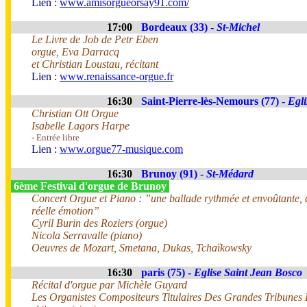
Lien :
www.amisorgueorsay91.com/
17:00
Bordeaux (33) -
St-Michel
Le Livre de Job de Petr Eben
orgue, Eva Darracq
et Christian Loustau, récitant
Lien :
www.renaissance-orgue.fr
16:30
Saint-Pierre-lès-Nemours (77) -
Egli
Christian Ott Orgue
Isabelle Lagors Harpe
- Entrée libre
Lien :
www.orgue77-musique.com
16:30
Brunoy (91) -
St-Médard
6ème Festival d'orgue de Brunoy
Concert Orgue et Piano : ”une ballade rythmée et envoûtante, d
réelle émotion”
Cyril Burin des Roziers (orgue)
Nicola Serravalle (piano)
Oeuvres de Mozart, Smetana, Dukas, Tchaïkowsky
16:30
paris (75) -
Eglise Saint Jean Bosco
Récital d'orgue par Michèle Guyard
Les Organistes Compositeurs Titulaires Des Grandes Tribunes 