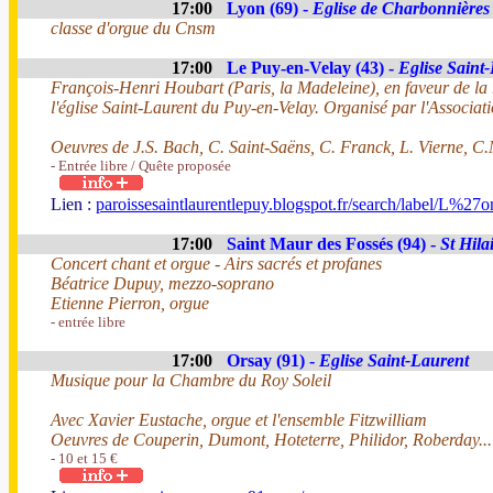
17:00
Lyon (69) -
Eglise de Charbonnières
classe d'orgue du Cnsm
17:00
Le Puy-en-Velay (43) -
Eglise Saint
François-Henri Houbart (Paris, la Madeleine), en faveur de la 
l'église Saint-Laurent du Puy-en-Velay. Organisé par l'Associa
Oeuvres de J.S. Bach, C. Saint-Saëns, C. Franck, L. Vierne, C
- Entrée libre / Quête proposée
Lien :
paroissesaintlaurentlepuy.blogspot.fr/search/label/L%27o
17:00
Saint Maur des Fossés (94) -
St Hila
Concert chant et orgue - Airs sacrés et profanes
Béatrice Dupuy, mezzo-soprano
Etienne Pierron, orgue
- entrée libre
17:00
Orsay (91) -
Eglise Saint-Laurent
Musique pour la Chambre du Roy Soleil
Avec Xavier Eustache, orgue et l'ensemble Fitzwilliam
Oeuvres de Couperin, Dumont, Hoteterre, Philidor, Roberday...
- 10 et 15 €