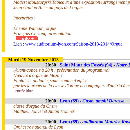
Modest Moussorgski Tableaux d’une exposition (arrangement po
Jean Guillou Alice au pays de l’orgue
interprètes :
Étienne Walhain, orgue
François Castang, présentation
Lien :
www.auditorium-lyon.com/Saison-2013-2014/Orgue
Mardi 19 Novembre 2013
20:30
Saint Maur des Fossés (94) -
Notre-
(Avant-concert à 20 h : présentation du programme)
L'œuvre d'orgue de Mozart
Fantaisie, andante, suite, sonate d'église
par les lauréats de la classe d'orgue accompagnés d'un trio à c
- entrée libre
20:00
Lyon (69) -
Cnsm, amphi Darasse
classe d'orgue du Cnsm
Matthieu Jolivet et Anton Holmer
20:00
Lyon (69) -
auditorium Maurice Rav
Orchestre national de Lyon