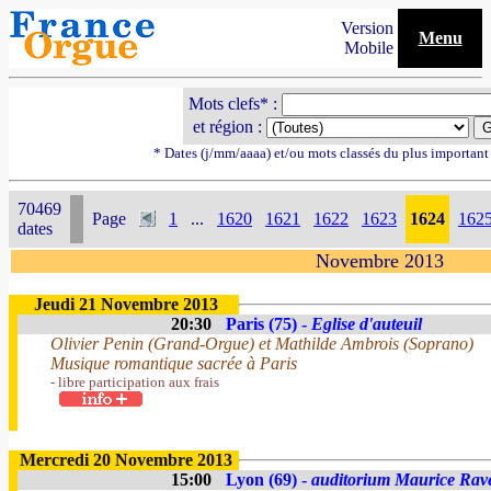
Version
Menu
Mobile
Mots clefs* :
et région :
* Dates (j/mm/aaaa) et/ou mots classés du plus importan
70469
Page
1
...
1620
1621
1622
1623
1624
162
dates
Novembre 2013
Jeudi 21 Novembre 2013
20:30
Paris (75) -
Eglise d'auteuil
Olivier Penin (Grand-Orgue) et Mathilde Ambrois (Soprano)
Musique romantique sacrée à Paris
- libre participation aux frais
Mercredi 20 Novembre 2013
15:00
Lyon (69) -
auditorium Maurice Rav