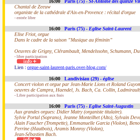
16:00
Paris (75) -
St-Antoine des quinze Vi
Chantal de Zeeuw
organiste de la cathédrale d'Aix-en-Provence : récital d'orgue
- entrée libre
16:00
Paris (75) -
Eglise Saint-Laurent
Elise Friot, orgue
Dans le cadre de la saison ”Musique au féminin”
Oeuvres de Grigny, Clérambault, Mendelssohn, Schumann, Du
- libre participation
Lien :
orgue-saint-laurent-paris.over-blog.com/
16:00
Landivisiau (29) -
église
Concert violon et orgue par Jean-Marie Lions et Roland Guyo
oeuvres de Campra, Haendel, Js. Bach, Ca. Collin, Ladmirault,
- Libre participation aux frais
16:00
Paris (75) -
Eglise Saint-Augustin
Aux grandes orgues: Didier Matry (organiste titulaire).
Sylvie Portal (Soprano), Jeanne Monteilhet (Alto), Sylvain Dev
Alain Faucher (Trompette), Emmanuelle Garcia (Violon), Benoit 
Perrine (Hautbois), Aramis Monroy (Violon),
Jean-Sébastien Bach.