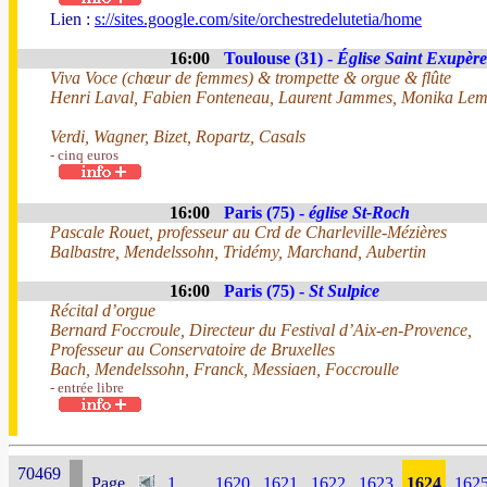
Lien :
s://sites.google.com/site/orchestredelutetia/home
16:00
Toulouse (31) -
Église Saint Exupère
Viva Voce (chœur de femmes) & trompette & orgue & flûte
Henri Laval, Fabien Fonteneau, Laurent Jammes, Monika Lem
Verdi, Wagner, Bizet, Ropartz, Casals
- cinq euros
16:00
Paris (75) -
église St-Roch
Pascale Rouet, professeur au Crd de Charleville-Mézières
Balbastre, Mendelssohn, Tridémy, Marchand, Aubertin
16:00
Paris (75) -
St Sulpice
Récital d’orgue
Bernard Foccroule, Directeur du Festival d’Aix-en-Provence,
Professeur au Conservatoire de Bruxelles
Bach, Mendelssohn, Franck, Messiaen, Foccroulle
- entrée libre
70469
Page
1
...
1620
1621
1622
1623
1624
162