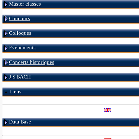
Master classes
Concours
Colloques
Evénements
Concerts historiques
J S BACH
Liens
Data Base