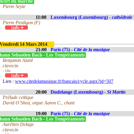
ncert du marché
Pierre Seyte
11:00
Luxembourg (Luxembourg) -
cathédrale
Pierre Perdigon (F)
Vendredi 14 Mars 2014
21:00
Paris (75) -
Cité de la musique
hann Sebastien Bach - Les Tempéraments
Benjamin Alard
clavecin
- 18e
Lien :
www.citedelamusique.fr/francais/cycle.aspx?id=507
20:00
Dudelange (Luxembourg) -
St Martin
Prélude celtique
David O’Shea, orgue Aaron C., chant
19:00
Paris (75) -
Cité de la musique
hann Sebastien Bach - Les Tempéraments
Aurélien Delage
clavecin