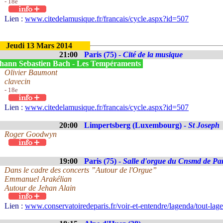
- 18e
Lien :
www.citedelamusique.fr/francais/cycle.aspx?id=507
Jeudi 13 Mars 2014
21:00
Paris (75) -
Cité de la musique
hann Sebastien Bach - Les Tempéraments
Olivier Baumont
clavecin
- 18e
Lien :
www.citedelamusique.fr/francais/cycle.aspx?id=507
20:00
Limpertsberg (Luxembourg) -
St Joseph
Roger Goodwyn
19:00
Paris (75) -
Salle d'orgue du Cnsmd de Par
Dans le cadre des concerts ”Autour de l'Orgue”
Emmanuel Arakélian
Autour de Jehan Alain
Lien :
www.conservatoiredeparis.fr/voir-et-entendre/lagenda/tout-lage