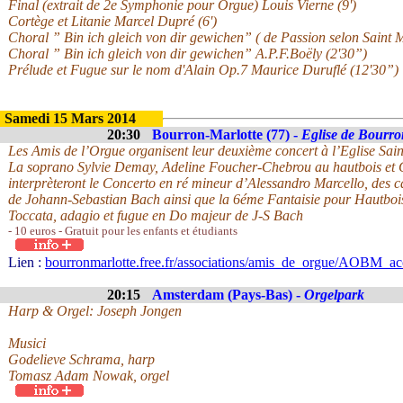
Final (extrait de 2e Symphonie pour Orgue) Louis Vierne (9')
Cortège et Litanie Marcel Dupré (6')
Choral ” Bin ich gleich von dir gewichen” ( de Passion selon Saint M
Choral ” Bin ich gleich von dir gewichen” A.P.F.Boëly (2'30”)
Prélude et Fugue sur le nom d'Alain Op.7 Maurice Duruflé (12'30”)
Samedi 15 Mars 2014
20:30
Bourron-Marlotte (77) -
Eglise de Bourro
Les Amis de l’Orgue organisent leur deuxième concert à l’Eglise Sai
La soprano Sylvie Demay, Adeline Foucher-Chebrou au hautbois et G
interprèteront le Concerto en ré mineur d’Alessandro Marcello, des 
de Johann-Sebastian Bach ainsi que la 6éme Fantaisie pour Hautboi
Toccata, adagio et fugue en Do majeur de J-S Bach
- 10 euros - Gratuit pour les enfants et étudiants
Lien :
bourronmarlotte.free.fr/associations/amis_de_orgue/AOBM_ac
20:15
Amsterdam (Pays-Bas) -
Orgelpark
Harp & Orgel: Joseph Jongen
Musici
Godelieve Schrama, harp
Tomasz Adam Nowak, orgel