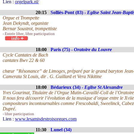
Lien :
orgelpark.nl/
20:15
Solliès-Pont (83) -
Eglise Saint Jean-Bapti
Orgue et Trompette
Jean Dekyndt, organiste
Bernar Soustrot, trompettiste
- Entrée libre, libre participation
18:00
Paris (75) -
Oratoire du Louvre
Cycle Cantates de Bach
cantates Bwv 22 & 60
chœur ”Résonance” de Limoges, préparé par le grand baryton Jean-
Camerata St Louis, dir . G. Guillard et Vera Nikitine
18:00
Bédarieux (34) -
Eglise St Alexandre
Yves Gourinat, Titulaire de l’Orgue Mutin-Cavaillé-Coll de l’Oratoi
Il nous fera découvrir l’évolution de la musique d’orgue entre le Xvi
compositeurs incontournables comme Frescobaldi, Sweelinck, Cabezo
Dupré.
- libre participation
Lien :
www.lesamisdestroisorgues.com
11:30
Lunel (34)