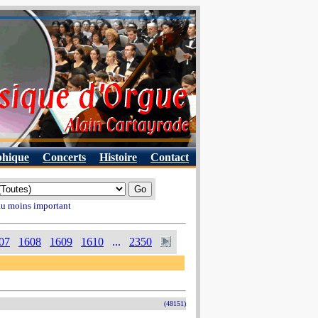
phique
Concerts
Histoire
Contact
 au moins important
07
1608
1609
1610
...
2350
(48151)