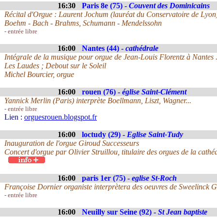
16:30
Paris 8e (75) -
Couvent des Dominicains
Récital d'Orgue : Laurent Jochum (lauréat du Conservatoire de Lyon
Boehm - Bach - Brahms, Schumann - Mendelssohn
- entrée libre
16:00
Nantes (44) -
cathédrale
Intégrale de la musique pour orgue de Jean-Louis Florentz à Nantes 
Les Laudes ; Debout sur le Soleil
Michel Bourcier, orgue
16:00
rouen (76) -
église Saint-Clément
Yannick Merlin (Paris) interprète Boellmann, Liszt, Wagner...
- entrée libre
Lien :
orguesrouen.blogspot.fr
16:00
loctudy (29) -
Eglise Saint-Tudy
Inauguration de l'orgue Giroud Successeurs
Concert d'orgue par Olivier Struillou, titulaire des orgues de la cat
16:00
paris 1er (75) -
eglise St-Roch
Françoise Dornier organiste interprètera des oeuvres de Sweelinck G
- entrée libre
16:00
Neuilly sur Seine (92) -
St Jean baptiste