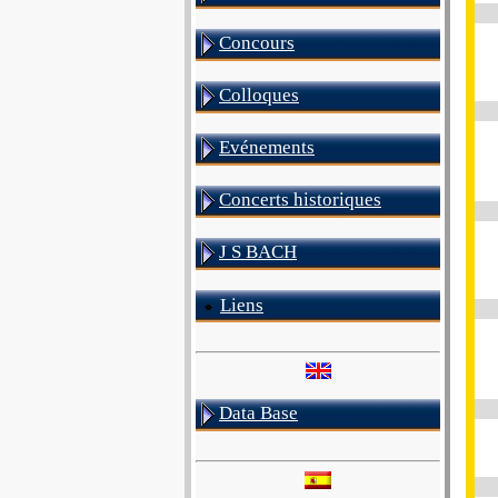
Concours
Colloques
Evénements
Concerts historiques
J S BACH
Liens
Data Base