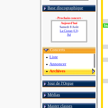
Base discographique
- Prochain concert -
Aujourd'hui
In
Samedi 8 Août
La Ciotat (13)
Nd
Concerts
Liste
Annoncer
Archives
Jour de l'Orgue
Médias
Master classes