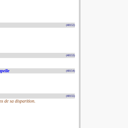
(48152)
(48153)
pelle
(48154)
(48155)
 de sa disparition.