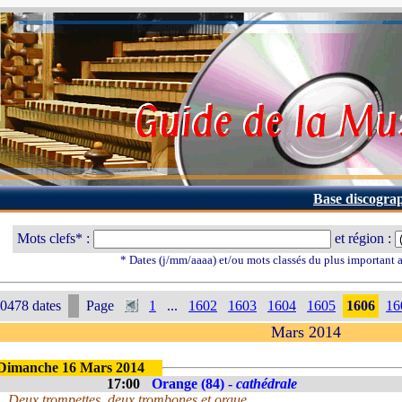
Base discogra
Mots clefs* :
et région :
* Dates (j/mm/aaaa) et/ou mots classés du plus important
0478 dates
Page
1
...
1602
1603
1604
1605
1606
16
Mars 2014
Dimanche 16 Mars 2014
17:00
Orange (84) -
cathédrale
Deux trompettes, deux trombones et orgue