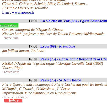
Œuvres de Cabezon, Scheidt, Biber, Falconieri, Susato…
Ensemble Opus 5 de Toulouse
Lien :
www.aproor.fr
17:00
La Valette du Var (83) -
Eglise Saint Jean
auguration
Concert inaugural de l'Orgue de Choeur
Nicolas Loth, professeur au Cnrr de Toulon Provence Méditerranée
- entrée libre
17:00
Lyon (69) -
Primatiale
jan Willem jansen, Toulouse
16:30
Paris (75) -
Eglise Saint Bernard de la Cha
Récital d'Orgue sur le grand orgue historique Cavaillé-Coll (1863)
Vincent Rigot
- Entrée libre
16:30
Paris (75) -
St Jean Bosco
Pierre Queval rendra hommage à Pierre Cochereau pour les trente ans
M.Dupré , C Franck , O Messiaen , L Vierne
Improvisation d'une symphonie en 4 mouvements
- libre participation