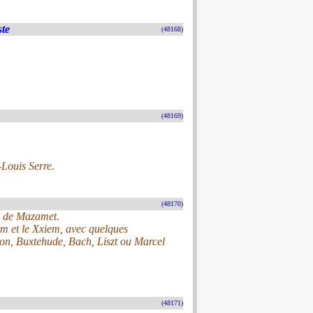
ste
(48168)
(48169)
Louis Serre.
(48170)
re de Mazamet.
iem et le Xxiem, avec quelques
n, Buxtehude, Bach, Liszt ou Marcel
(48171)