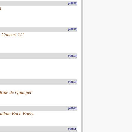
(48156)
)
(48157)
. Concert 1/2
(48158)
(48159)
hédrale de Quimper
(48160)
uilain Bach Boely.
(48161)