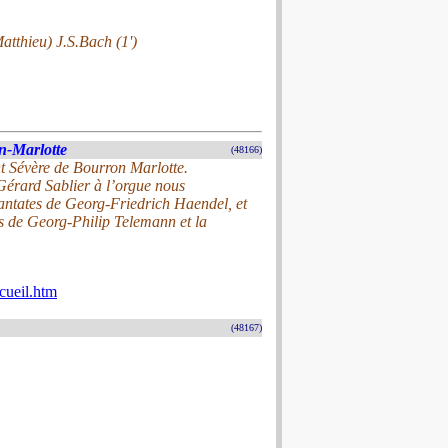
atthieu) J.S.Bach (1')
n-Marlotte
(48166)
nt Sévère de Bourron Marlotte.
érard Sablier à l’orgue nous
cantates de Georg-Friedrich Haendel, et
s de Georg-Philip Telemann et la
cueil.htm
(48167)