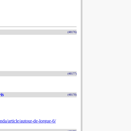
(48176)
(48177)
is
(48178)
nda/article/autour-de-lorgue-6/