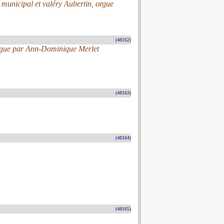
 municipal et valéry Aubertin, orgue
(48162)
rgue par Ann-Dominique Merlet
(48163)
(48164)
(48165)