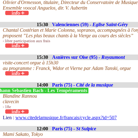
Olivier d'Ormesson, titulaire, Directeur du Conservatoire de Musique
Ensemble voocal Anguelos, dir. V. Aubertin
15:30
Valenciennes (59) -
Eglise Saint-Géry
Chantal Costérian et Marie Colonna, sopranos, accompagnées à l'o
proposent ”Les plus beaux chants à la Vierge au cours des siècles”
- libre participation aux frais
15:30
Asnières sur Oise (95) -
Royaumont
visite-concert orgue à 15h30
au programme : Franck, Widor et Vierne par Adam Tanski, orgue
14:00
Paris (75) -
Cité de la musique
hann Sebastien Bach - Les Tempéraments
Blandine Rannou
clavecin
- 18e
Lien :
www.citedelamusique.fr/francais/cycle.aspx?id=507
12:00
Paris (75) -
St Sulpice
Mami Sakato, Tokyo