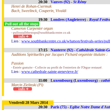
20:30
Vanves (92) -
St Rémy
Henri de Rohan-Csermak
Bach, Sweelinck, Couperin, Vivaldi
19:30
Londres (Angleterre) -
Royal Festiv
Pull out all the stops
Cameron Carpenter organ
- pulloutallthestops@southbankcentre.co.uk
Lien :
www.southbankcentre.co.uk/whatson/festivals-series/pull-
17:15
Nanterre (92) -
Cathédrale Sainte-G
Auditions Spirituelles par Jacques Pichard organiste titulaire :
Passion
- Entrée gratuite - Collecte au profit de l'entretien de l'Orgue restauré.
Lien :
www.cathedrale-sainte-genevieve.fr/
11:00
Luxembourg (Luxembourg) -
cathé
Marcin Zielinski (Pl)
Vendredi 28 Mars 2014
20:30
Paris (75) -
Eglise Notre Dame d'Aut