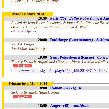
P. Dukas, C. Debussy, M. Ravel
Mardi 4 Mars 2014
20:30
Paris (75) -
Eglise Notre Dame d'Aut
Récital de Jean-Pierre Lecaudey, Avignon/Saint Rémy de Prove
Oeuvres de Dupré, Duruflé,Bonnal, Dvoak, Widor.
- libre participation
20:00
Dudelange (Luxembourg) -
St Mart
Récital d’orgue
Josef Miltschitzky, orgue
19:00
Saint Petersbourg (Russie) -
Concert
Thierry Escaich (organ) and Christian-Pierre La Marca (cello)
Lien :
www.mariinsky.ru/en/playbill/playbill/2014/3/4/3_1900/
Dimanche 2 Mars 2014
18:00
Robion (84) -
église
Stefano Bertuletti (Italie), orgue
18:00
Angers (49) -
cathédrale