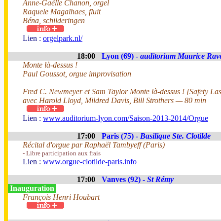
Anne-Gaëlle Chanon, orgel
Raquele Magalhaes, fluit
Béna, schilderingen
Lien :
orgelpark.nl/
18:00
Lyon (69) -
auditorium Maurice Rav
Monte là-dessus !
Paul Goussot, orgue improvisation
Fred C. Newmeyer et Sam Taylor Monte là-dessus ! [Safety Last
avec Harold Lloyd, Mildred Davis, Bill Strothers — 80 min
Lien :
www.auditorium-lyon.com/Saison-2013-2014/Orgue
17:00
Paris (75) -
Basilique Ste. Clotilde
Récital d'orgue par Raphaël Tambyeff (Paris)
- Libre participation aux frais
Lien :
www.orgue-clotilde-paris.info
17:00
Vanves (92) -
St Rémy
Inauguration
François Henri Houbart