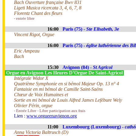
Bach Ouverture française Bwv 831
Ligeti Musica ricercata 3, 4, 6, 7, 8
Florentz Chant des fleurs
- entrée libre
16:00
Paris (75) -
Ste Elisabeth, 3e
Vincent Rigot, Orgue
16:00
Paris (75) -
église luthérienne des Bil
Eric Ampeau
Bach
15:30
Avignon (84) -
St Agricol
Orgue en Avignon Les Heures D’Orgue De Saint-Agricol
Intégrale Widor X
Quatrième Symphonie en si bémol Majeur Op. 13 n° 4
Fantaisie en mi bémol de Camille Saint-Saëns
Chœur de Voix Humaines et
Sortie en mi bémol de Louis Alfred James Lefébure Wely
Olivier Périn, orgue
- Entrée Libre - Libre participation aux frais
Lien :
www.orgueenavignon.org
11:00
Luxembourg (Luxembourg) -
cathé
Anna Victoria Baltrusch (D)