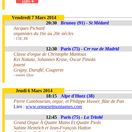
Vendredi 7 Mars 2014
20:30
Brunoy (91) -
St Médard
Jacques Pichard
organistes du 16e au 20e siècles
- 15E, 8E
12:30
Paris (75) -
Crr rue de Madrid
Classe d'orgue de Christophe Mantoux
Kei Nakata, Johannes Kruse, Oscar Pineda
jouent
Grigny, Duruflé, Couperin
- entrée libre
Jeudi 6 Mars 2014
18:15
Alpe d'Huez (38)
Pierre Cambourian, orgue, et Philippe Husser, flûte de Pan
Lien :
www.orguesetmontagnes.com
12:45
Paris (75) -
La Trinité
Grand Orgue À Quatre Mains Et Quatre Pieds
Sabine Heinrich et Jean-François Hatton