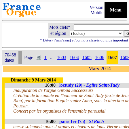
Version
Menu
Mobile
Mots clefs* :
et région :
* Dates (j/mm/aaaa) et/ou mots classés du plus importan
70458
Page
1
...
1603
1604
1605
1606
1607
160
dates
Mars 2014
Dimanche 9 Mars 2014
16:00
loctudy (29) -
Eglise Saint-Tudy
Inauguration de l'orgue Giroud Successeurs
Création de la cantate en l'honneur de Saint Tudy (texte de Je
Riou) par la formation Bugale santez Anna, sous la direction d
Poussin.
Concert par les organistes de l'ensemble paroissial
16:00
paris 1er (75) -
St Roch
messe solennelle pour 2 orgues et choeurs de louis Vierne mot