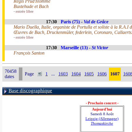
Regis Prud'Homme
Buxtehude et Bach
- entrée libre
17:30
Paris (75) -
Val de Grâce
Mario Duella, Italie, organiste de Portulla et soliste à la R.A.I 
Œuvres de Bach, Druckenmüler, federlein, Coronaro, Callaert
- entrée libre
17:30
Marseille (13) -
St Victor
François Santon
70458
Page
1
...
1603
1604
1605
1606
1607
160
dates
Base discographique
- Prochain concert -
Aujourd'hui
Samedi 8 Août
Leipzig (Allemagne)
Thomaskirche