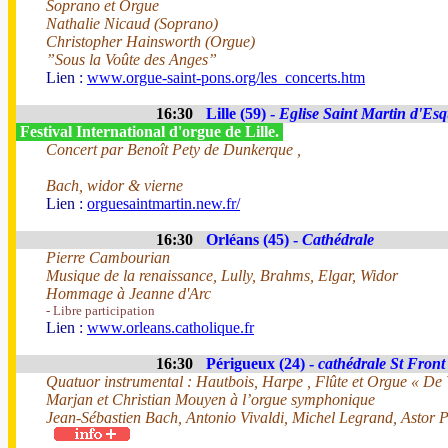
Soprano et Orgue
Nathalie Nicaud (Soprano)
Christopher Hainsworth (Orgue)
”Sous la Voûte des Anges”
Lien :
www.orgue-saint-pons.org/les_concerts.htm
16:30
Lille (59) -
Eglise Saint Martin d'Es
Festival International d'orgue de Lille.
Concert par Benoît Pety de Dunkerque ,
Bach, widor & vierne
Lien :
orguesaintmartin.new.fr/
16:30
Orléans (45) -
Cathédrale
Pierre Cambourian
Musique de la renaissance, Lully, Brahms, Elgar, Widor
Hommage à Jeanne d'Arc
- Libre participation
Lien :
www.orleans.catholique.fr
16:30
Périgueux (24) -
cathédrale St Front
Quatuor instrumental : Hautbois, Harpe , Flûte et Orgue « De V
Marjan et Christian Mouyen à l’orgue symphonique
Jean-Sébastien Bach, Antonio Vivaldi, Michel Legrand, Astor P