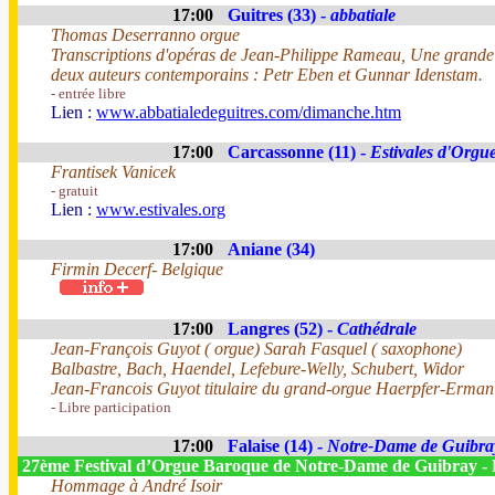
17:00
Guitres (33) -
abbatiale
Thomas Deserranno orgue
Transcriptions d'opéras de Jean-Philippe Rameau, Une grande
deux auteurs contemporains : Petr Eben et Gunnar Idenstam.
- entrée libre
Lien :
www.abbatialedeguitres.com/dimanche.htm
17:00
Carcassonne (11) -
Estivales d'Orgue
Frantisek Vanicek
- gratuit
Lien :
www.estivales.org
17:00
Aniane (34)
Firmin Decerf- Belgique
17:00
Langres (52) -
Cathédrale
Jean-François Guyot ( orgue) Sarah Fasquel ( saxophone)
Balbastre, Bach, Haendel, Lefebure-Welly, Schubert, Widor
Jean-Francois Guyot titulaire du grand-orgue Haerpfer-Erman 4
- Libre participation
17:00
Falaise (14) -
Notre-Dame de Guibra
27ème Festival d’Orgue Baroque de Notre-Dame de Guibray - 
Hommage à André Isoir