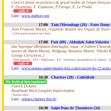
Concert donné en présence du grand maître de l'orgue français 
F. Desenclos, E. Espinasse, P.Farago, E. Le Prado.
Lien :
www.guibray.org
17:00
Tain l'Hermitage (26) -
Notre Dame 
Jean-François Murjas, Organiste titulaire des Orgues de Notr
- Libre participation aux frais
17:00
Foix (09) -
Abbatiale Saint-Volusien
duo Saxorgue (Benjamin Intartaglia, orgue, et Fabien Chourak
œuvres de Marin Marais, Wolfgang Amadeus Mozart, Nikolaï 
George Gerschwin..{
- Tarif général : 10 € / Adhérents : 8 € / étudiants, demandeurs d’emploi : 6
Lien :
www.orgues-saintvolusien-foix.com/concert-du-12-aout.
16:30
Chartres (28) -
Cathédrale
38e festival international
Patrick Delabre
Buxtehude Bach Langlais Improvisation
- Entrée libre
Lien :
orgues.chartres.free.fr/
16:30
Saint Pons de Thomieres (34)