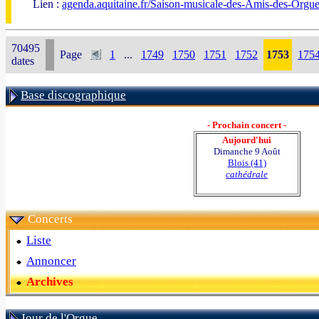
Lien :
agenda.aquitaine.fr/Saison-musicale-des-Amis-des-Orgu
70495
Page
1
...
1749
1750
1751
1752
1753
175
dates
Base discographique
- Prochain concert -
Aujourd'hui
Dimanche 9 Août
Blois (41)
cathédrale
Concerts
Liste
Annoncer
Archives
Jour de l'Orgue