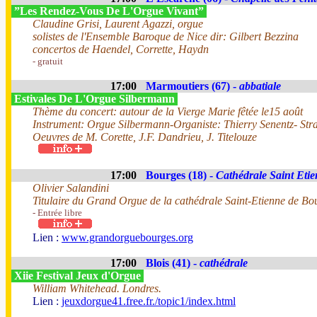
”Les Rendez-Vous De L'Orgue Vivant”
Claudine Grisi, Laurent Agazzi, orgue
solistes de l'Ensemble Baroque de Nice dir: Gilbert Bezzina
concertos de Haendel, Corrette, Haydn
- gratuit
17:00
Marmoutiers (67) -
abbatiale
Estivales De L'Orgue Silbermann
Thème du concert: autour de la Vierge Marie fêtée le15 août
Instrument: Orgue Silbermann-Organiste: Thierry Senentz- Str
Oeuvres de M. Corette, J.F. Dandrieu, J. Titelouze
17:00
Bourges (18) -
Cathédrale Saint Eti
Olivier Salandini
Titulaire du Grand Orgue de la cathédrale Saint-Etienne de Bo
- Entrée libre
Lien :
www.grandorguebourges.org
17:00
Blois (41) -
cathédrale
Xiie Festival Jeux d'Orgue
William Whitehead. Londres.
Lien :
jeuxdorgue41.free.fr./topic1/index.html