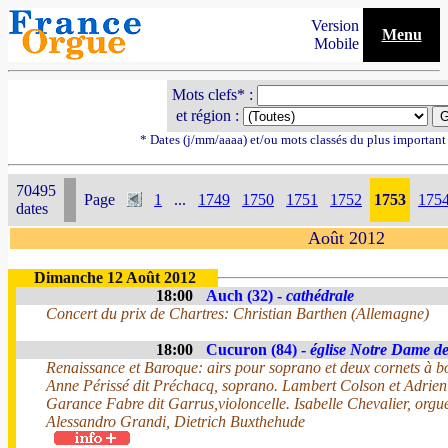
Version
Menu
Mobile
Mots clefs* :
et région :
* Dates (j/mm/aaaa) et/ou mots classés du plus importan
70495
Page
1
...
1749
1750
1751
1752
1753
175
dates
Août 2012
Dimanche 12 Août 2012
18:00
Auch (32) -
cathédrale
Concert du prix de Chartres: Christian Barthen (Allemagne)
18:00
Cucuron (84) -
église Notre Dame d
Renaissance et Baroque: airs pour soprano et deux cornets à 
Anne Périssé dit Préchacq, soprano. Lambert Colson et Adrien
Garance Fabre dit Garrus,violoncelle. Isabelle Chevalier, orgu
Alessandro Grandi, Dietrich Buxthehude