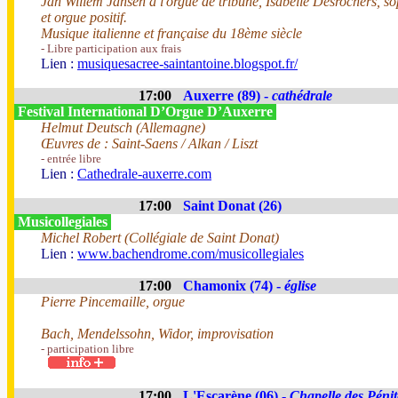
Jan Willem Jansen à l'orgue de tribune, Isabelle Desrochers, s
et orgue positif.
Musique italienne et française du 18ème siècle
- Libre participation aux frais
Lien :
musiquesacree-saintantoine.blogspot.fr/
17:00
Auxerre (89) -
cathédrale
Festival International D’Orgue D’Auxerre
Helmut Deutsch (Allemagne)
Œuvres de : Saint-Saens / Alkan / Liszt
- entrée libre
Lien :
Cathedrale-auxerre.com
17:00
Saint Donat (26)
Musicollegiales
Michel Robert (Collégiale de Saint Donat)
Lien :
www.bachendrome.com/musicollegiales
17:00
Chamonix (74) -
église
Pierre Pincemaille, orgue
Bach, Mendelssohn, Widor, improvisation
- participation libre
17:00
L'Escarène (06) -
Chapelle des Pénit