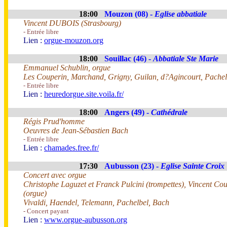
18:00
Mouzon (08) -
Eglise abbatiale
Vincent DUBOIS (Strasbourg)
- Entrée libre
Lien :
orgue-mouzon.org
18:00
Souillac (46) -
Abbatiale Ste Marie
Emmanuel Schublin, orgue
Les Couperin, Marchand, Grigny, Guilan, d?Agincourt, Pachel
- Entrée libre
Lien :
heuredorgue.site.voila.fr/
18:00
Angers (49) -
Cathédrale
Régis Prud'homme
Oeuvres de Jean-Sébastien Bach
- Entrée libre
Lien :
chamades.free.fr/
17:30
Aubusson (23) -
Eglise Sainte Croix
Concert avec orgue
Christophe Laguzet et Franck Pulcini (trompettes), Vincent Cou
(orgue)
Vivaldi, Haendel, Telemann, Pachelbel, Bach
- Concert payant
Lien :
www.orgue-aubusson.org