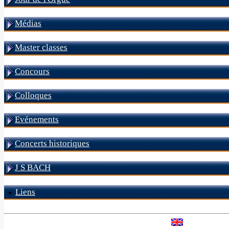
Médias
Master classes
Concours
Colloques
Evénements
Concerts historiques
J S BACH
Liens