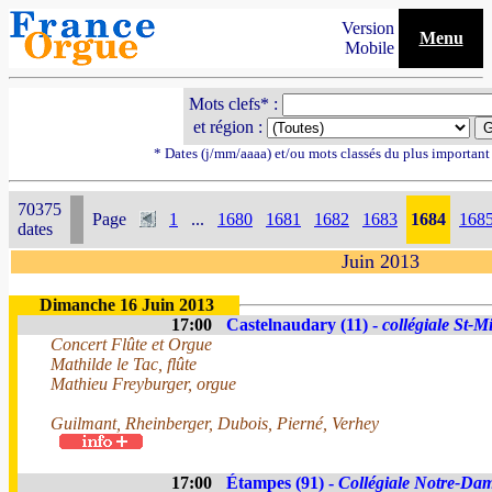
Version
Menu
Mobile
Mots clefs* :
et région :
* Dates (j/mm/aaaa) et/ou mots classés du plus importan
70375
Page
1
...
1680
1681
1682
1683
1684
168
dates
Juin 2013
Dimanche 16 Juin 2013
17:00
Castelnaudary (11) -
collégiale St-M
Concert Flûte et Orgue
Mathilde le Tac, flûte
Mathieu Freyburger, orgue
Guilmant, Rheinberger, Dubois, Pierné, Verhey
17:00
Étampes (91) -
Collégiale Notre-Da