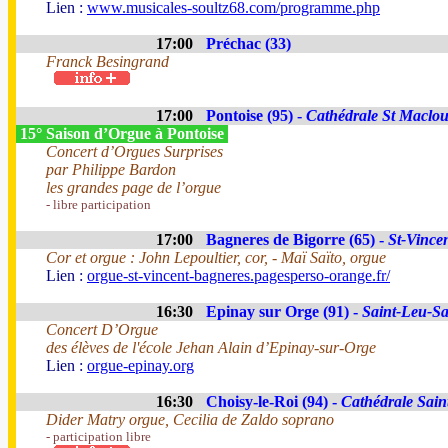
Lien :
www.musicales-soultz68.com/programme.php
17:00
Préchac (33)
Franck Besingrand
17:00
Pontoise (95) -
Cathédrale St Maclo
15° Saison d’Orgue à Pontoise
Concert d’Orgues Surprises
par Philippe Bardon
les grandes page de l’orgue
- libre participation
17:00
Bagneres de Bigorre (65) -
St-Vince
Cor et orgue : John Lepoultier, cor, - Maï Saïto, orgue
Lien :
orgue-st-vincent-bagneres.pagesperso-orange.fr/
16:30
Epinay sur Orge (91) -
Saint-Leu-Sa
Concert D’Orgue
des élèves de l'école Jehan Alain d’Epinay-sur-Orge
Lien :
orgue-­epinay.org
16:30
Choisy-le-Roi (94) -
Cathédrale Sain
Dider Matry orgue, Cecilia de Zaldo soprano
- participation libre