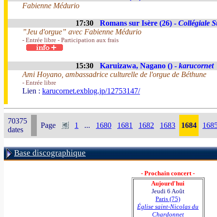
Fabienne Médurio
17:30
Romans sur Isère (26) -
Collégiale 
”Jeu d'orgue” avec Fabienne Médurio
- Entrée libre - Participation aux frais
15:30
Karuizawa, Nagano () -
karucornet
Ami Hoyano, ambassadrice culturelle de l'orgue de Béthune
- Entrée libre
Lien :
karucornet.exblog.jp/12753147/
70375
Page
1
...
1680
1681
1682
1683
1684
168
dates
Base discographique
- Prochain concert -
Aujourd'hui
Jeudi 6 Août
Paris (75)
Église saint-Nicolas du
Chardonnet