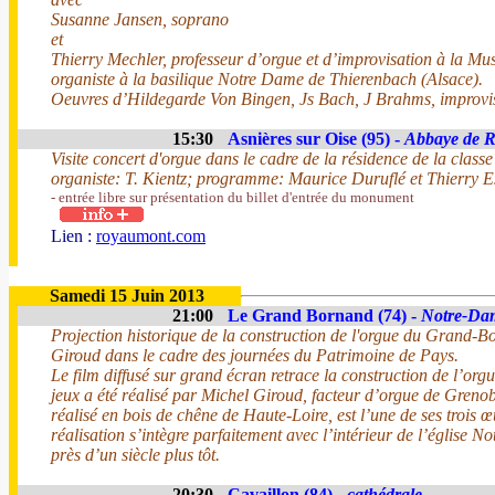
Susanne Jansen, soprano
et
Thierry Mechler, professeur d’orgue et d’improvisation à la M
organiste à la basilique Notre Dame de Thierenbach (Alsace).
Oeuvres d’Hildegarde Von Bingen, Js Bach, J Brahms, improvis
15:30
Asnières sur Oise (95) -
Abbaye de 
Visite concert d'orgue dans le cadre de la résidence de la cla
organiste: T. Kientz; programme: Maurice Duruflé et Thierry E
- entrée libre sur présentation du billet d'entrée du monument
Lien :
royaumont.com
Samedi 15 Juin 2013
21:00
Le Grand Bornand (74) -
Notre-Dam
Projection historique de la construction de l'orgue du Grand-
Giroud dans le cadre des journées du Patrimoine de Pays.
Le film diffusé sur grand écran retrace la construction de l’org
jeux a été réalisé par Michel Giroud, facteur d’orgue de Greno
réalisé en bois de chêne de Haute-Loire, est l’une de ses trois 
réalisation s’intègre parfaitement avec l’intérieur de l’église
près d’un siècle plus tôt.
20:30
Cavaillon (84) -
cathédrale