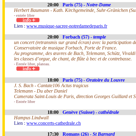
20:00
Paris (75) -
Notre-Dame
Herbert Baumann - Kath. Kirchgemeinde, Suhr-Gränichen (Sui
- entrée libre
Lien :
www.musique-sacree-notredamedeparis.fr
20:00
Forbach (57) -
temple
un concert (retransmis sur grand écran) avec la participation de
Conservatoire de musique Forbach, Porte de France.
Au programme, des œuvres de Bach, Telemann, Schütz, Vivaldi
les classes d’orgue, de chant, de flûte à bec et de contrebasse.
- Entrée libre, plateau.
18:00
Paris (75) -
Oratoire du Louvre
J. S. Bach - Cantate106 Actus tragicus
Telemann - Du aber Daniel
Camerata Saint-Louis de Paris, direction Georges Guillard et S
- Entrée libre
18:00
Genève (Suisse) -
cathédrale
Hampus Lindwall
Lien :
www.concerts-cathedrale.ch
17:30
Romans (26) -
St Barnard