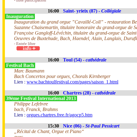
- libre participation
16:00
Saint- yrieix (87) -
Collégiale
Inauguration
Inauguration du grand orgue ”Cavaillé-Coll” - restauration B
Suzanne Chaisemartin, titulaire honoraire du grand-orgue de S
Françoise Gangloff-Lévéchin, titulaire du grand-orgue de Sain
Oeuvres de Buxtehude, Bach, Haendel, Alain, Langlais, Durufl
- Entrée libre
16:00
Toul (54) -
cathédrale
Festival Bach
Marc Baumann
Bach Concertos pour orgues, Chorals Kirnberger
Lien :
www.bachtoulfestival.com/pages/saison_1.html
16:00
Chartres (28) -
cathédrale
39ème Festival International 2013
Philippe Lefebvre
bach, Franck, Brahms
Lien :
orgues.chartres.free.fr/agocp5.htm
15:30
Nice (06) -
St-Paul Pessicart
„Récital de Chant, Orgue et Piano“
avec