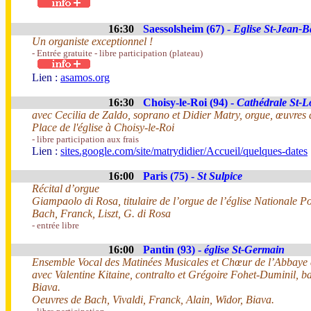
16:30
Saessolsheim (67) -
Eglise St-Jean-Ba
Un organiste exceptionnel !
- Entrée gratuite - libre participation (plateau)
Lien :
asamos.org
16:30
Choisy-le-Roi (94) -
Cathédrale St-L
avec Cecilia de Zaldo, soprano et Didier Matry, orgue, œuvres 
Place de l'église à Choisy-le-Roi
- libre participation aux frais
Lien :
sites.google.com/site/matrydidier/Accueil/quelques-dates
16:00
Paris (75) -
St Sulpice
Récital d’orgue
Giampaolo di Rosa, titulaire de l’orgue de l’église Nationale 
Bach, Franck, Liszt, G. di Rosa
- entrée libre
16:00
Pantin (93) -
église St-Germain
Ensemble Vocal des Matinées Musicales et Chœur de l’Abbaye
avec Valentine Kitaine, contralto et Grégoire Fohet-Duminil, ba
Biava.
Oeuvres de Bach, Vivaldi, Franck, Alain, Widor, Biava.