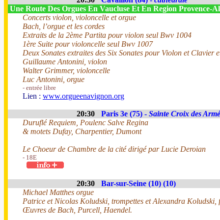
Une Route Des Orgues En Vaucluse Et En Region Provence-
Concerts violon, violoncelle et orgue
Bach, l’orgue et les cordes
Extraits de la 2ème Partita pour violon seul Bwv 1004
1ère Suite pour violoncelle seul Bwv 1007
Deux Sonates extraites des Six Sonates pour Violon et Clavier 
Guillaume Antonini, violon
Walter Grimmer, violoncelle
Luc Antonini, orgue
- entrée libre
Lien :
www.orgueenavignon.org
20:30
Paris 3e (75) -
Sainte Croix des Arm
Duruflé Requiem, Poulenc Salve Regina
& motets Dufay, Charpentier, Dumont
Le Choeur de Chambre de la cité dirigé par Lucie Deroian
- 18E
20:30
Bar-sur-Seine (10) (10)
Michael Matthes orgue
Patrice et Nicolas Koludski, trompettes et Alexandra Koludski, f
Œuvres de Bach, Purcell, Haendel.