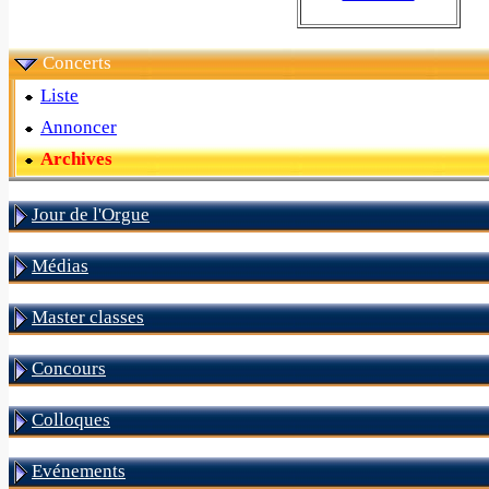
Concerts
Liste
Annoncer
Archives
Jour de l'Orgue
Médias
Master classes
Concours
Colloques
Evénements