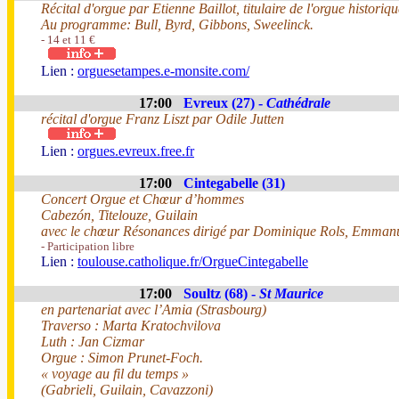
Récital d'orgue par Etienne Baillot, titulaire de l'orgue historiq
Au programme: Bull, Byrd, Gibbons, Sweelinck.
- 14 et 11 €
Lien :
orguesetampes.e-monsite.com/
17:00
Evreux (27) -
Cathédrale
récital d'orgue Franz Liszt par Odile Jutten
Lien :
orgues.evreux.free.fr
17:00
Cintegabelle (31)
Concert Orgue et Chœur d’hommes
Cabezón, Titelouze, Guilain
avec le chœur Résonances dirigé par Dominique Rols, Emmanuel
- Participation libre
Lien :
toulouse.catholique.fr/OrgueCintegabelle
17:00
Soultz (68) -
St Maurice
en partenariat avec l’Amia (Strasbourg)
Traverso : Marta Kratochvilova
Luth : Jan Cizmar
Orgue : Simon Prunet-Foch.
« voyage au fil du temps »
(Gabrieli, Guilain, Cavazzoni)