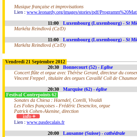
Musique française et improvisations
Lien :
www.leonardy.org/images/stories/pdf/Programm%20Ma
11:00
Luxembourg (Luxembourg) -
St Mi
Markéta Reindlová (Cz/D)
11:00
Luxembourg (Luxembourg) -
St Mi
Markéta Reindlová (Cz/D)
Vendredi 21 Septembre 2012
20:30
Bonnecourt (52) -
Eglise
Concert flûte et orgue avec Thérèse Gerard, directeur du conse
Vincent Freppel , titulaire des orgues Cavaillé Coll de Chaumon
20:30
Marquise (62) -
église
Festival Contrepoints 62
Sonates da Chiesa : Haendel, Corelli, Vivaldi
Les Folies françoises - Frédéric Desenclos, orgue
Patrick Cohen-Akenine, direction
Lien :
www.pasdecalais.fr
20:00
Lausanne (Suisse) -
cathédrale