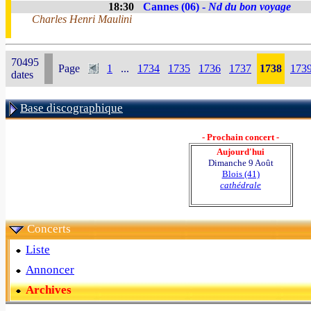
18:30
Cannes (06) -
Nd du bon voyage
Charles Henri Maulini
70495
Page
1
...
1734
1735
1736
1737
1738
173
dates
Base discographique
- Prochain concert -
Aujourd'hui
Dimanche 9 Août
Blois (41)
cathédrale
Concerts
Liste
Annoncer
Archives