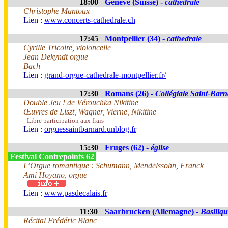
18:00
Genève (Suisse) -
cathédrale
Christophe Mantoux
Lien :
www.concerts-cathedrale.ch
17:45
Montpellier (34) -
cathedrale
Cyrille Tricoire, violoncelle
Jean Dekyndt orgue
Bach
Lien :
grand-orgue-cathedrale-montpellier.fr/
17:30
Romans (26) -
Collégiale Saint-Bar
Double Jeu ! de Vérouchka Nikitine
Œuvres de Liszt, Wagner, Vierne, Nikitine
- Libre participation aux frais
Lien :
orguessaintbarnard.unblog.fr
15:30
Fruges (62) -
église
Festival Contrepoints 62
L’Orgue romantique : Schumann, Mendelssohn, Franck
Ami Hoyano, orgue
Lien :
www.pasdecalais.fr
11:30
Saarbrucken (Allemagne) -
Basiliq
Récital Frédéric Blanc