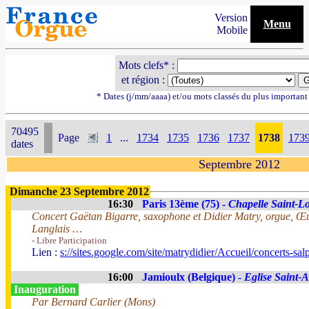
Version
Menu
Mobile
Mots clefs* :
et région :
* Dates (j/mm/aaaa) et/ou mots classés du plus importan
70495
Page
1
...
1734
1735
1736
1737
1738
173
dates
Septembre 2012
Dimanche 23 Septembre 2012
16:30
Paris 13ème (75) -
Chapelle Saint-Lou
Concert Gaëtan Bigarre, saxophone et Didier Matry, orgue, Œu
Langlais …
- Libre Participation
Lien :
s://sites.google.com/site/matrydidier/Accueil/concerts-salp
16:00
Jamioulx (Belgique) -
Eglise Saint-
Inauguration
Par Bernard Carlier (Mons)