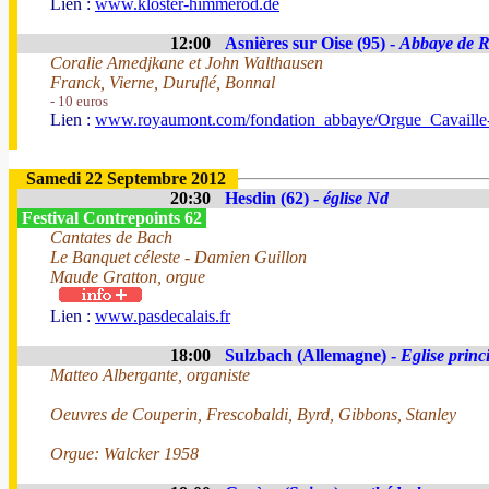
Lien :
www.kloster-himmerod.de
12:00
Asnières sur Oise (95) -
Abbaye de 
Coralie Amedjkane et John Walthausen
Franck, Vierne, Duruflé, Bonnal
- 10 euros
Lien :
www.royaumont.com/fondation_abbaye/Orgue_Cavaille-
Samedi 22 Septembre 2012
20:30
Hesdin (62) -
église Nd
Festival Contrepoints 62
Cantates de Bach
Le Banquet céleste - Damien Guillon
Maude Gratton, orgue
Lien :
www.pasdecalais.fr
18:00
Sulzbach (Allemagne) -
Eglise princ
Matteo Albergante, organiste
Oeuvres de Couperin, Frescobaldi, Byrd, Gibbons, Stanley
Orgue: Walcker 1958