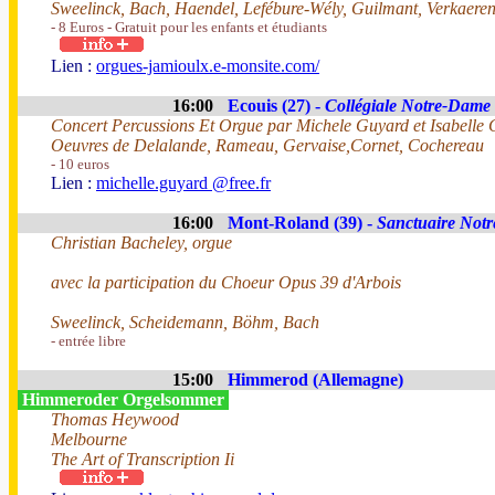
Sweelinck, Bach, Haendel, Lefébure-Wély, Guilmant, Verkaeren,
- 8 Euros - Gratuit pour les enfants et étudiants
Lien :
orgues-jamioulx.e-monsite.com/
16:00
Ecouis (27) -
Collégiale Notre-Dame
Concert Percussions Et Orgue par Michele Guyard et Isabelle Ga
Oeuvres de Delalande, Rameau, Gervaise,Cornet, Cochereau
- 10 euros
Lien :
michelle.guyard @free.fr
16:00
Mont-Roland (39) -
Sanctuaire Not
Christian Bacheley, orgue
avec la participation du Choeur Opus 39 d'Arbois
Sweelinck, Scheidemann, Böhm, Bach
- entrée libre
15:00
Himmerod (Allemagne)
Himmeroder Orgelsommer
Thomas Heywood
Melbourne
The Art of Transcription Ii