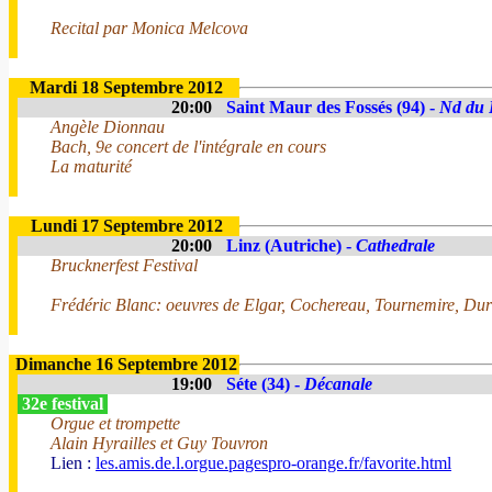
Recital par Monica Melcova
Mardi 18 Septembre 2012
20:00
Saint Maur des Fossés (94) -
Nd du 
Angèle Dionnau
Bach, 9e concert de l'intégrale en cours
La maturité
Lundi 17 Septembre 2012
20:00
Linz (Autriche) -
Cathedrale
Brucknerfest Festival
Frédéric Blanc: oeuvres de Elgar, Cochereau, Tournemire, Duru
Dimanche 16 Septembre 2012
19:00
Séte (34) -
Décanale
32e festival
Orgue et trompette
Alain Hyrailles et Guy Touvron
Lien :
les.amis.de.l.orgue.pagespro-orange.fr/favorite.html