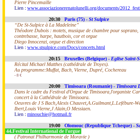
Pierre Pincemaille
Lien :
www.associazionerenatolunelli.org/documents/2012_fest
20:30
Paris (75) -
St Sulpice
“De St-Sulpice à La Madeleine”
Théodore Dubois : motets, musique de chambre pour soprano, tén
contrebasse, harpe, hautbois, cor et orgue
Diego Innocenzi, orgue et direction
Lien :
www.stsulpice.com/Docs/concerts.html
20:15
Bruxelles (Belgique) -
Eglise Saint-S
Récital Michael Matthes (cathédrale de Troyes).
Au programme:Muffat, Bach, Vierne, Dupré, Cochereau
- 8 €
20:00
Timisoara (Roumanie) -
Timisoara
Dans le cadre du Festival d'Orgue de Timisoara,l'organiste Ca
concert à la Cathédrale de Timisoara.
Oeuvres de J S Bach,Alexis Chauvet,A.Guilmant,L.Lefébure-W
Ibert,Louis Vierne,J Alain,O Messiaen.
Lien :
minouchie@hotmail.fr
19:00
Olomouc (Republique Tcheque) -
S
44.Festival International de l'orgue
( Patronat Philharmonie de Moravie )