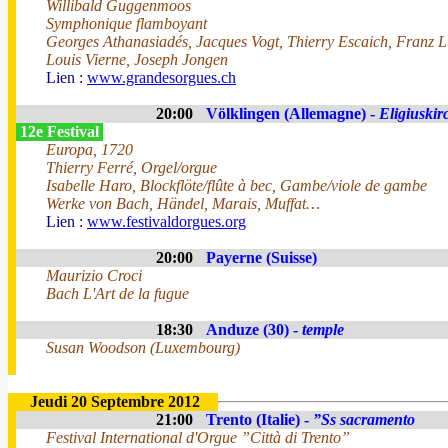
Willibald Guggenmoos
Symphonique flamboyant
Georges Athanasiadés, Jacques Vogt, Thierry Escaich, Franz L
Louis Vierne, Joseph Jongen
Lien :
www.grandesorgues.ch
20:00
Völklingen (Allemagne) -
Eligiuskir
12e Festival
Europa, 1720
Thierry Ferré, Orgel/orgue
Isabelle Haro, Blockflöte/flûte à bec, Gambe/viole de gambe
Werke von Bach, Händel, Marais, Muffat…
Lien :
www.festivaldorgues.org
20:00
Payerne (Suisse)
Maurizio Croci
Bach L'Art de la fugue
18:30
Anduze (30) -
temple
Susan Woodson (Luxembourg)
Jeudi 20 Septembre 2012
21:00
Trento (Italie) -
”Ss sacramento
Festival International d'Orgue ”Città di Trento”