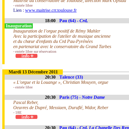
Maîtrise du conservatoire de Toulouse, direction Mark Opstad
- entrée libre
Lien :
www.maitrise.crr.toulouse.fr
18:00
Pau (64) -
Crd,
Inauguration
Inauguration de l’orgue positif de Rémy Mahler
Avec la participation de l'atelier de musique ancienne
et du chœur d'enfants du Crd Pau-Pyrénées
en partenariat avec le conservatoire du Grand Tarbes
- entrée libre sur réservation
Mardi 13 Décembre 2011
20:30
Talence (33)
« L’orgue et la Louange », Christian Mouyen, orgue
- entrée libre
20:30
Paris (75) -
Notre Dame
Pascal Reber,
Oeuvres de Dupré, Messiaen, Duruflé, Widor, Reber
- 18E
20:30
Pau (64) -
Crd, La Chapelle Des Rep