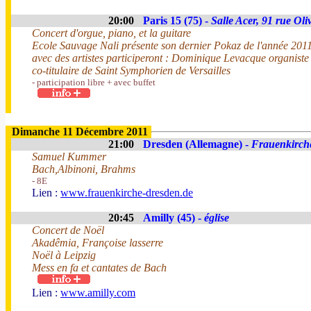
20:00
Paris 15 (75) -
Salle Acer, 91 rue Oli
Concert d'orgue, piano, et la guitare
Ecole Sauvage Nali présente son dernier Pokaz de l'année 201
avec des artistes participeront : Dominique Levacque organiste 
co-titulaire de Saint Symphorien de Versailles
- participation libre + avec buffet
Dimanche 11 Décembre 2011
21:00
Dresden (Allemagne) -
Frauenkirch
Samuel Kummer
Bach,Albinoni, Brahms
- 8E
Lien :
www.frauenkirche-dresden.de
20:45
Amilly (45) -
église
Concert de Noël
Akadêmia, Françoise lasserre
Noël à Leipzig
Mess en fa et cantates de Bach
Lien :
www.amilly.com