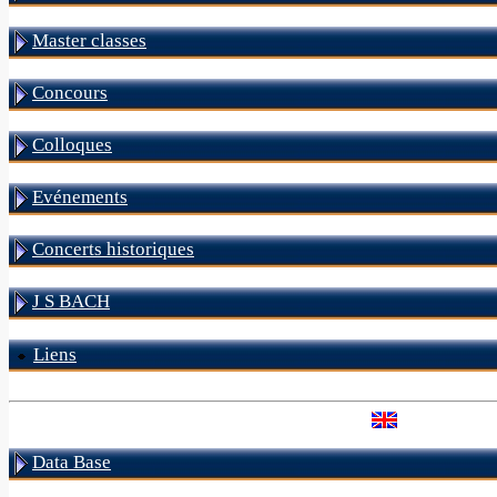
Master classes
Concours
Colloques
Evénements
Concerts historiques
J S BACH
Liens
Data Base