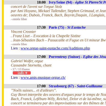
18:00
Ivry/Seine (94) -
église St Pierre/St 
concert de l'avent sur l'orgue Stolz
par Ami Hoyano, Mickael Tallendier, Stephen Grimaud, et Jean
oeuvres de; Dubois, Franck, Bach, Boyvin,Daquin, J.Langlais
- entrée libre
17:30
Paris (75) -
St Eustache
Vincent Crosnier
. Franz Liszt – Evocation à la Chapelle Sixtine
. Jean-Sébastien Bach – Passacaille et Fugue en Ut mineur B
- entrée libre
Lien :
www.orgue-saint-eustache.com/Auditions.php
17:00
Porrentruy (Suisse) -
Eglise des Jésu
Gabriel Wolfer, orgue
Cassandre Stornetta, chant
- 17 / 13 Euros
Lien :
www.amis-musique-orgue.ch/
17:00
Strasbourg (67) -
Saint-Guillaume
”Noëls suisses... et d'ailleurs”.
Guy Bovet interprète des oeuvres d'orgues pour le temps de No
Bach, Franck, Lefébure-Wély, Reichel, Delor et de lui-même, s
concert se terminera par des improvisations sur des thèmes de 