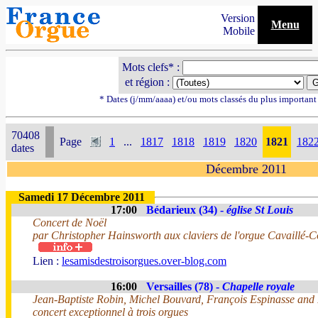
Version
Menu
Mobile
Mots clefs* :
et région :
* Dates (j/mm/aaaa) et/ou mots classés du plus importan
70408
Page
1
...
1817
1818
1819
1820
1821
182
dates
Décembre 2011
Samedi 17 Décembre 2011
17:00
Bédarieux (34) -
église St Louis
Concert de Noël
par Christopher Hainsworth aux claviers de l'orgue Cavaillé-C
Lien :
lesamisdestroisorgues.over-blog.com
16:00
Versailles (78) -
Chapelle royale
Jean-Baptiste Robin, Michel Bouvard, François Espinasse and
concert exceptionnel à trois orgues