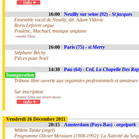
16:00
Neuilly sur seine (92) -
St jacques
Ensemble vocal de Neuilly, dir. Adam Vidovic
Boris Lefeivre orgue
Poulenc, Machuel, musique anglaise
- entrée libre
16:00
Paris (75) -
st Merry
Stéphane Béchy
Pièces pour Noël
14:30
Pau (64) -
Crd, La Chapelle Des Rep
Inauguration
Tribune libre ouverte aux organistes professionnels et amateurs
Sur inscription
- entrée libre sur réservation
Vendredi 16 Décembre 2011
20:15
Amsterdam (Pays-Bas) -
orgelpark
Willem Tanke (orgel)
Programme Olivier Messiaen (1908-1992): La Nativité du Seig