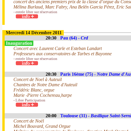
concert des anciens premiers prix de la classe d’orgue du Cons
Mélina Burlaud, Marc Fabry, Ana Belén Garcia Pérez, Eric Sa
- entrée libre sur réservation
Mercredi 14 Décembre 2011
20:30
Pau (64) -
Crd
Inauguration
Concert avec Laurent Carle et Esteban Landart
Professeurs aux conservatoires de Tarbes et Bayonne
- entrée libre sur réservation
20:30
Paris 16ème (75) -
Notre Dame d'Aut
Concert de Noel à Auteuil
Chantres de Notre Dame d'Auteuil
Frédéric Blanc, orgue
Marie -Pierre Cochereau,harpe
- Libre Participation
20:00
Toulouse (31) -
Basilique Saint-Sern
Concert de Noël
Michel Bouvard, Grand Orgue