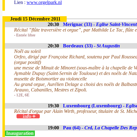
Lien :
www.orgelpark.nl
Jeudi 15 Décembre 2011
20:30
Merignac (33) -
Eglise Saint-Vincent
Récital ”flûte traversière et orgue”, par Mathilde Le Tac, flûte
- Entrée libre
20:30
Bordeaux (33) -
St Augustin
Noêl au soleil
Orfeo, dirigé par Françoise Richard, soutenu par Paul Roussea
(orgue positif)
une messe de Minuit de Minoret (sous-maître à la chapelle de V
Aymable Dupuy (Saint-Sernin de Toulouse) et des noëls de Nata
musette de Boismortier au violoncelle
Au grand orgue, Aurélien Delage a choisi des noëls de Balbastre
Arauxo, Cabanilles, Mestres et Zipoli.
- 12E, 6E
19:30
Luxembourg (Luxembourg) -
Eglis
Récital d'orgue par Alain Wirth, professeur, titulaire de St. Mich
19:00
Pau (64) -
Crd, La Chapelle Des Rep
Inauguration