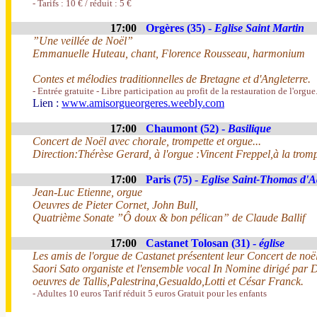
- Tarifs : 10 € / réduit : 5 €
17:00
Orgères (35) -
Eglise Saint Martin
”Une veillée de Noël”
Emmanuelle Huteau, chant, Florence Rousseau, harmonium
Contes et mélodies traditionnelles de Bretagne et d'Angleterre.
- Entrée gratuite - Libre participation au profit de la restauration de l'orgue
Lien :
www.amisorgueorgeres.weebly.com
17:00
Chaumont (52) -
Basilique
Concert de Noël avec chorale, trompette et orgue...
Direction:Thérèse Gerard, à l'orgue :Vincent Freppel,à la trom
17:00
Paris (75) -
Eglise Saint-Thomas d'
Jean-Luc Etienne, orgue
Oeuvres de Pieter Cornet, John Bull,
Quatrième Sonate ”Ô doux & bon pélican” de Claude Ballif
17:00
Castanet Tolosan (31) -
église
Les amis de l'orgue de Castanet présentent leur Concert de noë
Saori Sato organiste et l'ensemble vocal In Nomine dirigé par D
oeuvres de Tallis,Palestrina,Gesualdo,Lotti et César Franck.
- Adultes 10 euros Tarif réduit 5 euros Gratuit pour les enfants