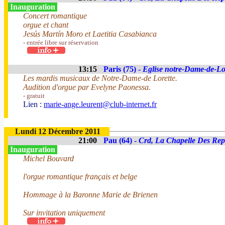
Inauguration
Concert romantique
orgue et chant
Jesús Martín Moro et Laetitia Casabianca
- entrée libre sur réservation
13:15
Paris (75) -
Eglise notre-Dame-de-Lo
Les mardis musicaux de Notre-Dame-de Lorette.
Audition d'orgue par Evelyne Paonessa.
- gratuit
Lien :
marie-ange.leurent@club-internet.fr
Lundi 12 Décembre 2011
21:00
Pau (64) -
Crd, La Chapelle Des Rep
Inauguration
Michel Bouvard
l'orgue romantique français et belge
Hommage à la Baronne Marie de Brienen
Sur invitation uniquement