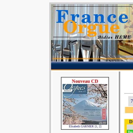
Nouveau CD
7
D
Elisabeth GARNIER [1; 2]
In