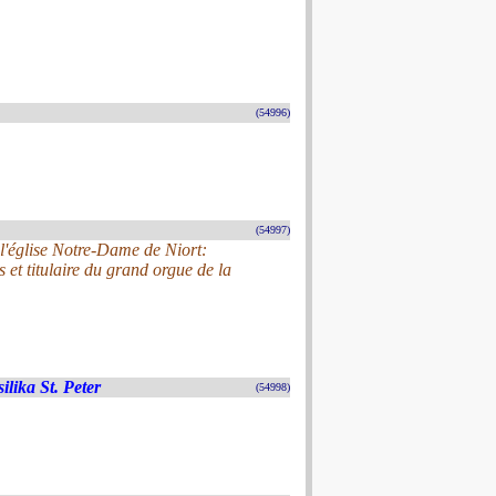
(54996)
(54997)
l'église Notre-Dame de Niort:
et titulaire du grand orgue de la
ilika St. Peter
(54998)