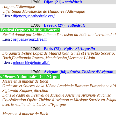
17:00
Dijon (21) -
cathédrale
l'orgue d'Allemagne
Ulfer Smidt Marktkirche de Hannovre / Allemagne
Lien :
dijonorguecathedrale.org/
17:00
Evreux (27) -
cathédrale
 Festival Orgue et Musique Sacrée
Récital donné par Odile Jutten à l'occasion du 200e anniversaire de L
Lien :
orgues.evreux.free.fr
17:00
Paris (75) -
Eglise St Augustin
L'organiste Felipe López de Madrid (San Ginés et Perpetuo Socorro) 
Bach,Ferdinando Provesi,Mendelssohn,Vierne et J.Alain.
Lien :
minouchie@hotmail.fr
17:00
Avignon (84) -
Opéra-Théâtre d’Avignon
s 19èmes Automnales De L’Orgue
Messe en si mineur de Bach
Orchestre et Solistes de la 18ème Académie Baroque Européenne d
Sigiswald Kuijken, direction
Dans le cadre du Festival de Musique Ancienne Avignon-Vaucluse
Co-réalisation Opéra Théâtre d’Avignon et Musique Sacrée en Avign
avec le soutien de la Caisse d’Epargne
Messe en si mineur de Bach