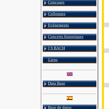
Concours
Colloques
Evénements
Concerts historiques
J S BACH
Liens
Data Base
Base de datos