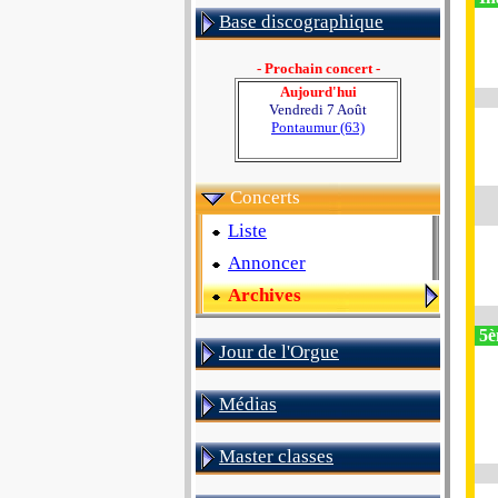
Base discographique
- Prochain concert -
Aujourd'hui
Vendredi 7 Août
Pontaumur (63)
Concerts
Liste
Annoncer
Archives
5è
Jour de l'Orgue
Médias
Master classes