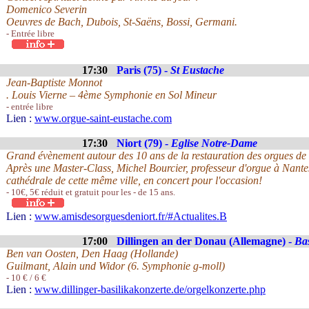
Domenico Severin
Oeuvres de Bach, Dubois, St-Saëns, Bossi, Germani.
- Entrée libre
17:30
Paris (75) -
St Eustache
Jean-Baptiste Monnot
. Louis Vierne – 4ème Symphonie en Sol Mineur
- entrée libre
Lien :
www.orgue-saint-eustache.com
17:30
Niort (79) -
Eglise Notre-Dame
Grand évènement autour des 10 ans de la restauration des orgues de 
Après une Master-Class, Michel Bourcier, professeur d'orgue à Nantes 
cathédrale de cette même ville, en concert pour l'occasion!
- 10€, 5€ réduit et gratuit pour les - de 15 ans.
Lien :
www.amisdesorguesdeniort.fr/#Actualites.B
17:00
Dillingen an der Donau (Allemagne) -
Bas
Ben van Oosten, Den Haag (Hollande)
Guilmant, Alain und Widor (6. Symphonie g-moll)
- 10 € / 6 €
Lien :
www.dillinger-basilikakonzerte.de/orgelkonzerte.php