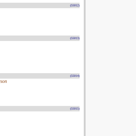
(55012)
(55013)
(55014)
rson
(55015)