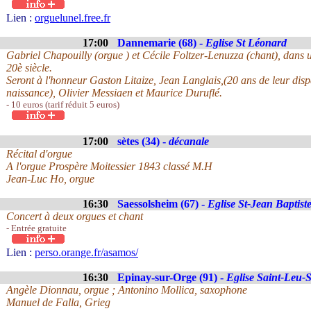
Lien :
orguelunel.free.fr
17:00
Dannemarie (68) -
Eglise St Léonard
Gabriel Chapouilly (orgue ) et Cécile Foltzer-Lenuzza (chant), dan
20è siècle.
Seront à l'honneur Gaston Litaize, Jean Langlais,(20 ans de leur disp
naissance), Olivier Messiaen et Maurice Duruflé.
- 10 euros (tarif réduit 5 euros)
17:00
sètes (34) -
décanale
Récital d'orgue
A l'orgue Prospère Moitessier 1843 classé M.H
Jean-Luc Ho, orgue
16:30
Saessolsheim (67) -
Eglise St-Jean Baptist
Concert à deux orgues et chant
- Entrée gratuite
Lien :
perso.orange.fr/asamos/
16:30
Epinay-sur-Orge (91) -
Eglise Saint-Leu-S
Angèle Dionnau, orgue ; Antonino Mollica, saxophone
Manuel de Falla, Grieg