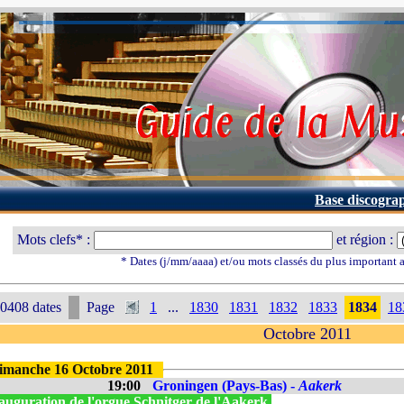
Base discogra
Mots clefs* :
et région :
* Dates (j/mm/aaaa) et/ou mots classés du plus important
0408 dates
Page
1
...
1830
1831
1832
1833
1834
18
Octobre 2011
imanche 16 Octobre 2011
19:00
Groningen (Pays-Bas) -
Aakerk
auguration de l'orgue Schnitger de l'Aakerk