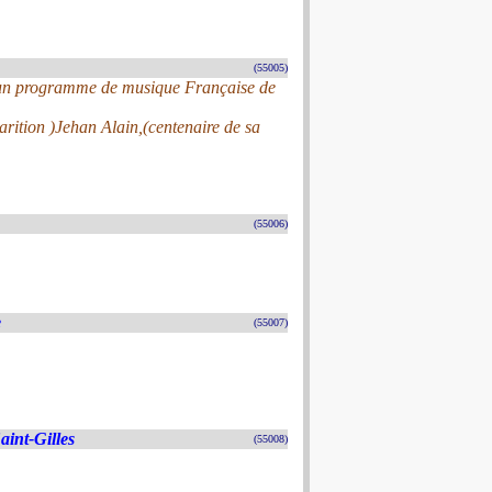
(55005)
s un programme de musique Française de
arition )Jehan Alain,(centenaire de sa
(55006)
e
(55007)
aint-Gilles
(55008)