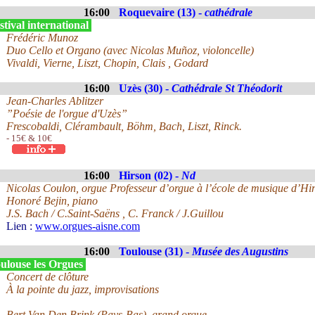
16:00
Roquevaire (13) -
cathédrale
tival international
Frédéric Munoz
Duo Cello et Organo (avec Nicolas Muñoz, violoncelle)
Vivaldi, Vierne, Liszt, Chopin, Clais , Godard
16:00
Uzès (30) -
Cathédrale St Théodorit
Jean-Charles Ablitzer
”Poésie de l'orgue d'Uzès”
Frescobaldi, Clérambault, Böhm, Bach, Liszt, Rinck.
- 15€ & 10€
16:00
Hirson (02) -
Nd
Nicolas Coulon, orgue Professeur d’orgue à l’école de musique d’Hi
Honoré Bejin, piano
J.S. Bach / C.Saint-Saëns , C. Franck / J.Guillou
Lien :
www.orgues-aisne.com
16:00
Toulouse (31) -
Musée des Augustins
ulouse les Orgues
Concert de clôture
À la pointe du jazz, improvisations
Bert Van Den Brink (Pays-Bas), grand orgue