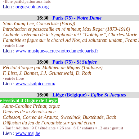
- libre participation aux frais
Lien :
orgue-epinay.org
16:30
Paris (75) -
Notre Dame
Shin-Young Lee, Concertiste (Paris))
Introduction et passacaille en ré mineur, Max Reger (1873-1916)
Andante sostenuto de la Symphonie n°9 ”Gothique”, Charles-Marie
Fantaisie et fugue sur le choral Ad Nos, ad salutarem undam, Franz 
- entrée libre
Lien :
www.musique-sacree-notredamedeparis.fr
16:00
Paris (75) -
St Sulpice
Récital d’orgue par Matthieu de Miguel (Toulouse)
F. Liszt, J. Bonnet, J.J. Grunenwald, D. Roth
- entrée libre
Lien :
www.stsulpice.com/
16:00
Liège (Belgique) -
Eglise St Jacques
e Festival d'Orgue de Liège
Anne-Caroline Prénat, orgue
Oeuvres de la Renaissance
Cabezon, Correa de Arauxo, Sweelinck, Buxtehude, Bach
Diffusion du jeu de l’organiste sur grand écran
- Tarif : Adultes : 9 € / étudiants < 26 ans : 6 € / enfants < 12 ans : gratuit
Lien :
www.msj.be