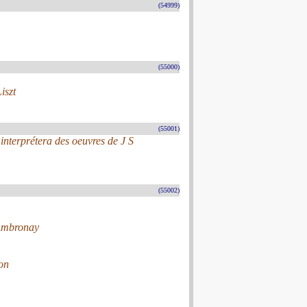
(54999)
(55000)
iszt
(55001)
interprétera des oeuvres de J S
(55002)
’Ambronay
on