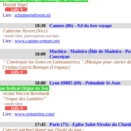
Harald Vogel
Lien :
schnitgersdroom.nl/
18:30
Cannes (06) -
Nd du bon voyage
Catherine Hyvert (Nice)
- entrée libre, participation aux frais
Lien :
www.cannes-orgues.org
Machico - Madeira (Îhle de Madeira - Po
18:00
Conceiçao
” Comienzan los Sones en Latinoamerica ” (Musique pour clavier de
Cristina García Banegas (Uruguay)
18:00
Lyon 69005 (69) -
Primatiale St-Jean
me festival Orgue en Jeu
récital Vincent Bernhardt
”l'orgue des Lumières”
- entrée libre
Lien :
www.orguenjeu.com/
17:45
Paris (75) -
Eglise Saint-Nicolas du Char
Concert spirituel donné par l'invité du jour :