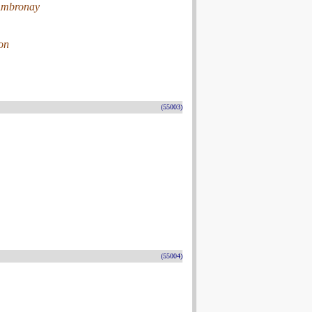
’Ambronay
on
(55003)
(55004)