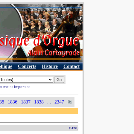
phique
Concerts
Histoire
Contact
 au moins important
35
1836
1837
1838
...
2347
(54991)