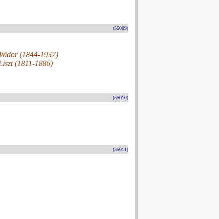
(55009)
 Widor (1844-1937)
Liszt (1811-1886)
(55010)
(55011)