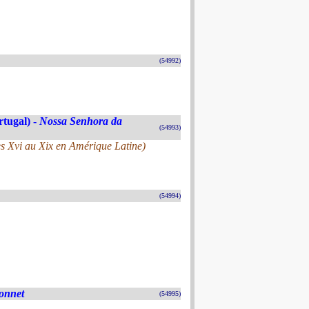
(54992)
rtugal) -
Nossa Senhora da
(54993)
s Xvi au Xix en Amérique Latine)
(54994)
donnet
(54995)