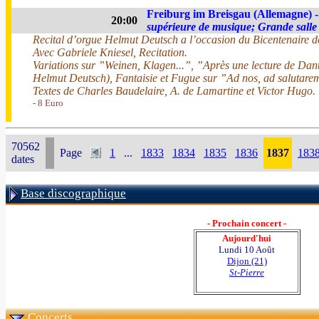
Freiburg im Breisgau (Allemagne) 
20:00
supérieure de musique; Grande salle
Recital d’orgue Helmut Deutsch a l’occasion du Bicentenaire de
Avec Gabriele Kniesel, Recitation.
Variations sur ”Weinen, Klagen...”, ”Après une lecture de Dan
Helmut Deutsch), Fantaisie et Fugue sur ”Ad nos, ad salutar
Textes de Charles Baudelaire, A. de Lamartine et Victor Hugo.
- 8 Euro
70562
Page
1
...
1833
1834
1835
1836
1837
183
dates
Base discographique
- Prochain concert -
Aujourd'hui
Lundi 10 Août
Dijon (21)
St-Pierre
Concerts