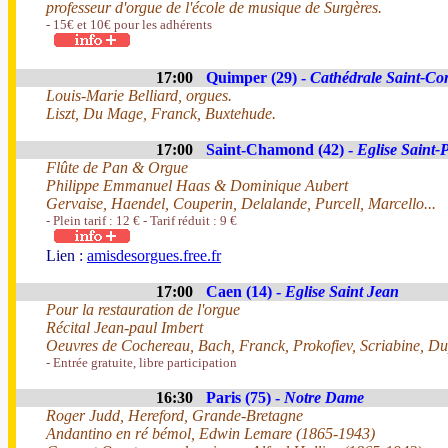
professeur d'orgue de l'école de musique de Surgères.
- 15€ et 10€ pour les adhérents
17:00
Quimper (29) -
Cathédrale Saint-Co
Louis-Marie Belliard, orgues.
Liszt, Du Mage, Franck, Buxtehude.
17:00
Saint-Chamond (42) -
Eglise Saint-P
Flûte de Pan & Orgue
Philippe Emmanuel Haas & Dominique Aubert
Gervaise, Haendel, Couperin, Delalande, Purcell, Marcello...
- Plein tarif : 12 € - Tarif réduit : 9 €
Lien :
amisdesorgues.free.fr
17:00
Caen (14) -
Eglise Saint Jean
Pour la restauration de l'orgue
Récital Jean-paul Imbert
Oeuvres de Cochereau, Bach, Franck, Prokofiev, Scriabine, D
- Entrée gratuite, libre participation
16:30
Paris (75) -
Notre Dame
Roger Judd, Hereford, Grande-Bretagne
Andantino en ré bémol, Edwin Lemare (1865-1943)