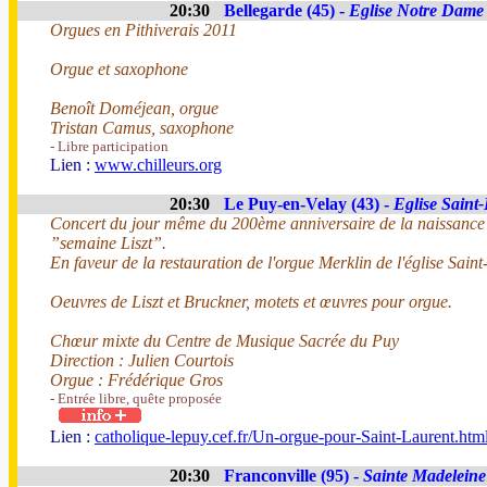
20:30
Bellegarde (45) -
Eglise Notre Dame
Orgues en Pithiverais 2011
Orgue et saxophone
Benoît Doméjean, orgue
Tristan Camus, saxophone
- Libre participation
Lien :
www.chilleurs.org
20:30
Le Puy-en-Velay (43) -
Eglise Saint
Concert du jour même du 200ème anniversaire de la naissance d
”semaine Liszt”.
En faveur de la restauration de l'orgue Merklin de l'église Saint
Oeuvres de Liszt et Bruckner, motets et œuvres pour orgue.
Chœur mixte du Centre de Musique Sacrée du Puy
Direction : Julien Courtois
Orgue : Frédérique Gros
- Entrée libre, quête proposée
Lien :
catholique-lepuy.cef.fr/Un-orgue-pour-Saint-Laurent.htm
20:30
Franconville (95) -
Sainte Madeleine