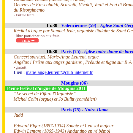
Oeuvres de Frescobaldi, Scarlatti, Vivaldi, Verdi et Faà di Bru
du Risorgimento
- Entrée libre
15:30
Valenciennes (59) -
Eglise Saint Ger
Récital d'orgue par Samuel Jette, organiste titulaire de Saint Ge
- libre participation aux frais
10:30
Paris (75) -
église notre dame de loret
Concert spirituel. Marie-Ange Leurent, orgue
Angélus ! Prière aux anges gardiens , Prélude et fugue sur B-
- gratuit
Lien :
marie-ange.leurent@club-internet.fr
Mougins (06)
14ème festival d'orgue de Mougins 2011
”Le secret de Fifaro l'Organiste”
Michel Colin (orgue) et Jo Bulitt (comédien)
Paris (75) -
Notre-Dame
Judd
Edward Elgar (1857-1934) Sonate n°1 en sol majeur
Edwin Lemare (1865-1943) Andantino en ré bémol