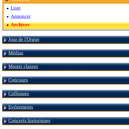
Liste
Annoncer
Archives
Jour de l'Orgue
Médias
Master classes
Concours
Colloques
Evénements
Concerts historiques