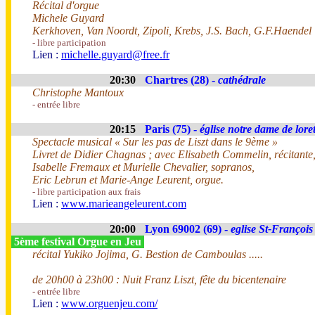
Récital d'orgue
Michele Guyard
Kerkhoven, Van Noordt, Zipoli, Krebs, J.S. Bach, G.F.Haendel
- libre participation
Lien :
michelle.guyard@free.fr
20:30
Chartres (28) -
cathédrale
Christophe Mantoux
- entrée libre
20:15
Paris (75) -
église notre dame de loret
Spectacle musical « Sur les pas de Liszt dans le 9ème »
Livret de Didier Chagnas ; avec Elisabeth Commelin, récitante
Isabelle Fremaux et Murielle Chevalier, sopranos,
Eric Lebrun et Marie-Ange Leurent, orgue.
- libre participation aux frais
Lien :
www.marieangeleurent.com
20:00
Lyon 69002 (69) -
eglise St-François
5ème festival Orgue en Jeu
récital Yukiko Jojima, G. Bestion de Camboulas .....
de 20h00 à 23h00 : Nuit Franz Liszt, fête du bicentenaire
- entrée libre
Lien :
www.orguenjeu.com/