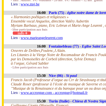
- Tarif : Adultes : 9 € / étudiants < 26 ans : 6 € / enfants < 12 ans : gratuit
Lien :
www.msj.be
16:00
Paris (75) -
église notre dame de loret
« Harmonies poétiques et religieuses »
Ensemble vocal Anguelos, direction Valéry Aubertin
Myriam Barbaux, piano, Eric Lebrun et Marie-Ange Leurent , 
- libre participation aux frais
Lien :
www.marieangeleurent.com
16:00
Fontainebleau (77) -
Eglise Saint Lo
Oeuvres de Delibes,Poulenc,J.Alain.
Les Litanies à la Vierge Noire de Rocamadour de Francis Poul
par les Demoiselles de Corbeil (direction, Sylvie Demay)
à l’orgue, Gérard Sablier
- Libre participation aux frais
15:30
Nice (06) -
St paul
Francis Jacob (Professeur d’orgue au Crr de Strasbourg et titul
Claude Roser (professeur à l’école de musique de Saverne et co-
”Musique de la Renaissance et du baroque pour un ou deux org
Lien :
www.accrorgue.com - accrorgue@hotmail.fr
15:30
Turin (Italie) -
Chiesa di Nostra Sign
Guillaume Gionta (Marseille, France)