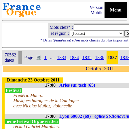
Version
Menu
Mobile
Mots clefs* :
et région :
* Dates (j/mm/aaaa) et/ou mots classés du plus importan
70562
Page
1
...
1833
1834
1835
1836
1837
183
dates
Octobre 2011
Dimanche 23 Octobre 2011
17:00
Arles sur tech (65)
Festival
Frédéric Munoz
Musiques baroques de la Catalogne
avec Nicolas Muñoz, violoncelle
17:00
Lyon 69002 (69) -
eglise St-Bonaven
5ème festival Orgue en Jeu
récital Gabriel Marghieri.