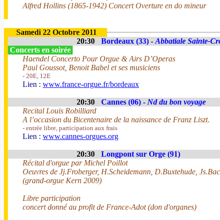
Alfred Hollins (1865-1942) Concert Overture en do mineur
Samedi 22 Octobre 2011
20:30
Bordeaux (33) -
Abbatiale Sainte-Cr
Concerts en soirée
Haendel Concerto Pour Orgue & Airs D’Operas
Paul Goussot, Benoit Babel et ses musiciens
- 20E, 12E
Lien :
www.france-orgue.fr/bordeaux
20:30
Cannes (06) -
Nd du bon voyage
Recital Louis Robilliard
A l’occasion du Bicentenaire de la naissance de Franz Liszt.
- entrée libre, participation aux frais
Lien :
www.cannes-orgues.org
20:30
Longpont sur Orge (91)
Récital d'orgue par Michel Poillot
Oeuvres de Jj.Froberger, H.Scheidemann, D.Buxtehude, Js.Bach
(grand-orgue Kern 2009)
Libre participation
concert donné au profit de France-Adot (don d'organes)