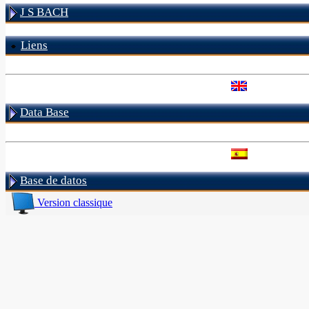
J S BACH
Liens
Data Base
Base de datos
Version classique