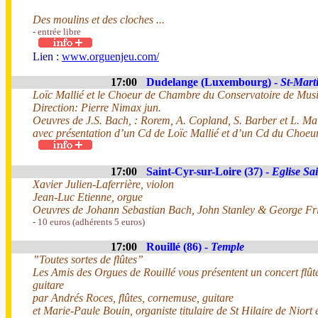
Des moulins et des cloches ...
- entrée libre
Lien :
www.orguenjeu.com/
17:00
Dudelange (Luxembourg) -
St-Mart
Loïc Mallié et le Choeur de Chambre du Conservatoire de Musi
Direction: Pierre Nimax jun.
Oeuvres de J.S. Bach, : Rorem, A. Copland, S. Barber et L. Ma
avec présentation d’un Cd de Loïc Mallié et d’un Cd du Choe
17:00
Saint-Cyr-sur-Loire (37) -
Eglise Sai
Xavier Julien-Laferrière, violon
Jean-Luc Etienne, orgue
Oeuvres de Johann Sebastian Bach, John Stanley & George Fr
- 10 euros (adhérents 5 euros)
17:00
Rouillé (86) -
Temple
”Toutes sortes de flûtes”
Les Amis des Orgues de Rouillé vous présentent un concert flûte
guitare
par Andrés Roces, flûtes, cornemuse, guitare
et Marie-Paule Bouin, organiste titulaire de St Hilaire de Nior