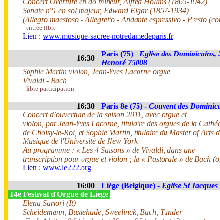
Concert Overture en do mineur, Alfred Hollins (1865-1942)
Sonate n°1 en sol majeur, Edward Elgar (1857-1934)
(Allegro maestoso - Allegretto - Andante espressivo - Presto (c
- entrée libre
Lien :
www.musique-sacree-notredamedeparis.fr
Paris (75) -
Eglise des Dominicains,
16:30
Honoré 75008
Sophie Martin violon, Jean-Yves Lacorne orgue
Vivaldi - Bach
- libre participation
16:30
Paris 8e (75) -
Couvent des Dominic
Concert d’ouverture de la saison 2011, avec orgue et
violon, par Jean-Yves Lacorne, titulaire des orgues de la Cathé
de Choisy-le-Roi, et Sophie Martin, titulaire du Master of Arts
Musique de l'Université de New York
Au programme : « Les 4 Saisons » de Vivaldi, dans une
transcription pour orgue et violon ; la « Pastorale » de Bach (o
Lien :
www.le222.org
16:00
Liège (Belgique) -
Eglise St Jacques
14e Festival d'Orgue de Liège
Elena Sartori (It)
Scheidemann, Buxtehude, Sweelinck, Bach, Tunder