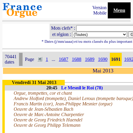
Version
Menu
Mobile
Mots clefs* :
et région :
* Dates (j/mm/aaaa) et/ou mots classés du plus importan
70441
Page
1
...
1687
1688
1689
1690
1691
169
dates
Mai 2013
Vendredi 31 Mai 2013
20:45
Le Mesnil le Roi (78)
Orgue, trompettes, cor et chant
Andrew Holford (trompette), Daniel Leroux (trompette baroque
Francis Martin (cor), Jean-Philippe Mesnier (orgue)
Oeuvre de Jean-Sébastien Bach
Oeuvre de Marc-Antoine Charpentier
Oeuvre de Georg Friedrich Haendel
Oeuvre de Georg Philipp Telemann