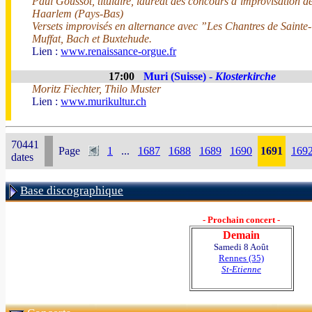
Paul Goussot, titulaire, lauréat des concours d’improvisation 
Haarlem (Pays-Bas)
Versets improvisés en alternance avec ”Les Chantres de Sainte
Muffat, Bach et Buxtehude.
Lien :
www.renaissance-orgue.fr
17:00
Muri (Suisse) -
Klosterkirche
Moritz Fiechter, Thilo Muster
Lien :
www.murikultur.ch
70441
Page
1
...
1687
1688
1689
1690
1691
169
dates
Base discographique
- Prochain concert -
Demain
Samedi 8 Août
Rennes (35)
St-Etienne