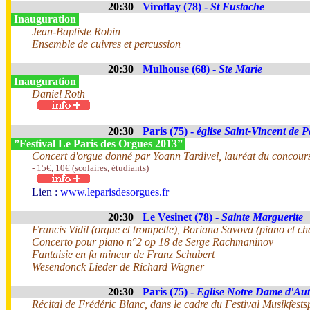
20:30
Viroflay (78) -
St Eustache
Inauguration
Jean-Baptiste Robin
Ensemble de cuivres et percussion
20:30
Mulhouse (68) -
Ste Marie
Inauguration
Daniel Roth
20:30
Paris (75) -
église Saint-Vincent de P
”Festival Le Paris des Orgues 2013”
Concert d'orgue donné par Yoann Tardivel, lauréat du concour
- 15€, 10€ (scolaires, étudiants)
Lien :
www.leparisdesorgues.fr
20:30
Le Vesinet (78) -
Sainte Marguerite
Francis Vidil (orgue et trompette), Boriana Savova (piano et ch
Concerto pour piano n°2 op 18 de Serge Rachmaninov
Fantaisie en fa mineur de Franz Schubert
Wesendonck Lieder de Richard Wagner
20:30
Paris (75) -
Eglise Notre Dame d'Aut
Récital de Frédéric Blanc, dans le cadre du Festival Musikfest