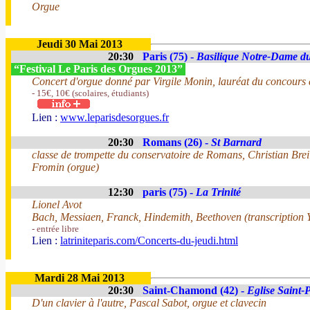
Orgue
Jeudi 30 Mai 2013
20:30
Paris (75) -
Basilique Notre-Dame du
“Festival Le Paris des Orgues 2013”
Concert d'orgue donné par Virgile Monin, lauréat du concours 
- 15€, 10€ (scolaires, étudiants)
Lien :
www.leparisdesorgues.fr
20:30
Romans (26) -
St Barnard
classe de trompette du conservatoire de Romans, Christian Breil
Fromin (orgue)
12:30
paris (75) -
La Trinité
Lionel Avot
Bach, Messiaen, Franck, Hindemith, Beethoven (transcription Y
- entrée libre
Lien :
latriniteparis.com/Concerts-du-jeudi.html
Mardi 28 Mai 2013
20:30
Saint-Chamond (42) -
Eglise Saint-P
D'un clavier à l'autre, Pascal Sabot, orgue et clavecin