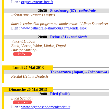
Lien :
orgues.evreux.free.fr
20:30
Strasbourg (67) -
cathédrale
Récital aux Grandes Orgues
dans le cadre d'un programme anniversaire ”Albert Schweitzer
Lien :
www.cathedrale-strasbourg.fr/agenda.aspx
20:00
Reims (51) -
cathédrale
Vincent Dubois
Bach, Vierne, Widor, Litaize, Dupré
Duruflé Suite op.5
Lundi 27 Mai 2013
Tokorazawa (Japon) -
Tokorazawa 
Récital Helmut Deutsch
Dimanche 26 Mai 2013
19:00
Rieti (Italie)
Luca Scandali
Lien :
www.organosandomenicorieti.it