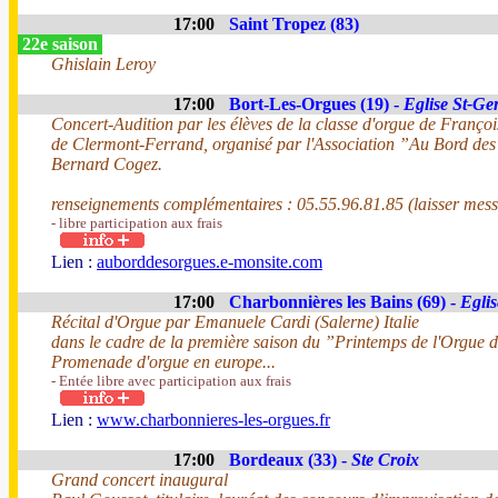
17:00
Saint Tropez (83)
22e saison
Ghislain Leroy
17:00
Bort-Les-Orgues (19) -
Eglise St-Ge
Concert-Audition par les élèves de la classe d'orgue de Franç
de Clermont-Ferrand, organisé par l'Association ”Au Bord des
Bernard Cogez.
renseignements complémentaires : 05.55.96.81.85 (laisser mess
- libre participation aux frais
Lien :
auborddesorgues.e-monsite.com
17:00
Charbonnières les Bains (69) -
Egli
Récital d'Orgue par Emanuele Cardi (Salerne) Italie
dans le cadre de la première saison du ”Printemps de l'Orgu
Promenade d'orgue en europe...
- Entée libre avec participation aux frais
Lien :
www.charbonnieres-les-orgues.fr
17:00
Bordeaux (33) -
Ste Croix
Grand concert inaugural