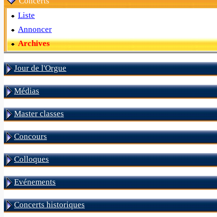
Concerts
Liste
Annoncer
Archives
Jour de l'Orgue
Médias
Master classes
Concours
Colloques
Evénements
Concerts historiques