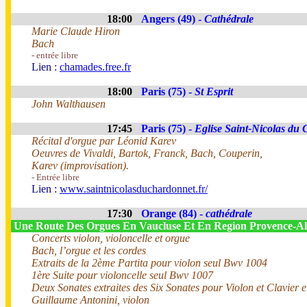
18:00
Angers (49) -
Cathédrale
Marie Claude Hiron
Bach
- entrée libre
Lien :
chamades.free.fr
18:00
Paris (75) -
St Esprit
John Walthausen
17:45
Paris (75) -
Eglise Saint-Nicolas du
Récital d'orgue par Léonid Karev
Oeuvres de Vivaldi, Bartok, Franck, Bach, Couperin,
Karev (improvisation).
- Entrée libre
Lien :
www.saintnicolasduchardonnet.fr/
17:30
Orange (84) -
cathédrale
Une Route Des Orgues En Vaucluse Et En Region Provence-
Concerts violon, violoncelle et orgue
Bach, l’orgue et les cordes
Extraits de la 2ème Partita pour violon seul Bwv 1004
1ère Suite pour violoncelle seul Bwv 1007
Deux Sonates extraites des Six Sonates pour Violon et Clavier 
Guillaume Antonini, violon