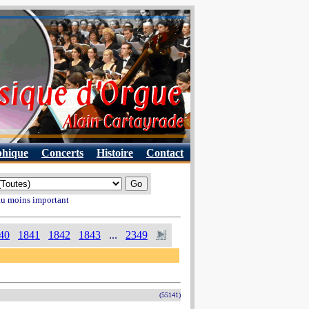
phique
Concerts
Histoire
Contact
 au moins important
40
1841
1842
1843
...
2349
(55141)