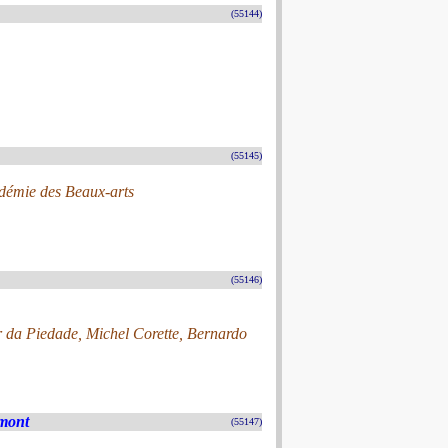
(55144)
(55145)
adémie des Beaux-arts
(55146)
r da Piedade, Michel Corette, Bernardo
mont
(55147)