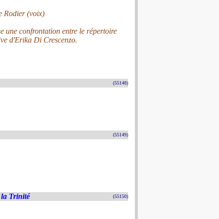
 Rodier (voix)
une confrontation entre le répertoire
ive d'Erika Di Crescenzo.
(55148)
(55149)
la Trinité
(55150)