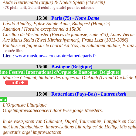
Aude Heurtematte (orgue) & Noëlle Spieth (clavecin)
- 7€ plein tarif; 5€ tarif réduit , gratuité pour les mineurs
15:30
Paris (75) -
Notre Dame
László AlmáSy, Église Sainte Anne, Budapest (Hongrie)
Attention ! Horaire exceptionnel à 15h30
Carillon de Westminster (Pièces de fantaisie, suite n°3), Louis Viern
Ave Maris Stella (Zwei Kirchenhymnen), Franz Liszt (1811-1886)
Fantaisie et fugue sur le choral Ad Nos, ad salutarem undam, Franz 
- entrée libre
Lien :
www.musique-sacree-notredamedeparis.fr
15:00
Bastogne (Belgique)
ème Festival International d'Orgue de Bastogne (Belgique)
Maurice Clément, titulaire des orgues de Diekirch (Grand Duché de
15:00
Rotterdam (Pays-Bas) -
Laurenskerk
oda
L’Organiste Liturgique
Orgelimprovisatieconcert door twee jonge Meesters.
In de voetsporen van Guilmant, Dupré, Tournemire, Langlais en Coc
met hun fabelachtige ‘Improvisations Liturgiques’ de Heilige Mis op
generatie orgel improvisatoren