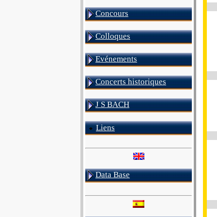
Concours
Colloques
Evénements
Concerts historiques
J S BACH
Liens
Data Base