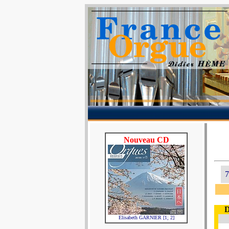
Nouveau CD
7
D
Elisabeth GARNIER [1; 2]