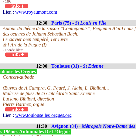
- 10€
Lien :
www.royaumont.com
12:30
Paris (75) -
St Louis en l'Île
Autour du thème de la saison ”Contrepoints”, Benjamin Alard nous fera
des oeuvres de Johann Sebastian Bach.
Le clavier bien tempéré, 1er Livre
& l’Art de la Fugue (I)
- entrée libre
12:00
Toulouse (31) -
St Etienne
ulouse les Orgues
Concert-aubade
Œuvres de A.Campra, G. Fauré, J. Alain, L. Bibiloni…
Maîtrise de filles de la Cathédrale Saint-Etienne
Luciano Bibiloni, direction
Pierre Barthez, orgue
Lien :
www.toulouse-les-orgues.org
11:30
Avignon (84) -
Métropole Notre-Dame de
s 19èmes Automnales De L’Orgue