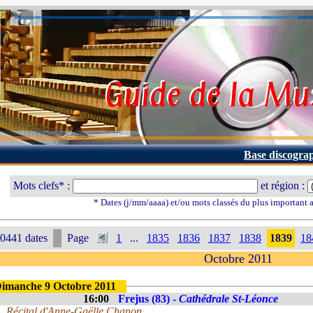
Base discogra
Mots clefs* :
et région :
* Dates (j/mm/aaaa) et/ou mots classés du plus important
0441 dates
Page
1
...
1835
1836
1837
1838
1839
18
Octobre 2011
imanche 9 Octobre 2011
16:00
Frejus (83) -
Cathédrale St-Léonce
Récital d'Anne-Gaëlle Chanon