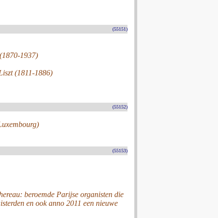
(55151)
e (1870-1937)
Liszt (1811-1886)
(55152)
 Luxembourg)
(55153)
hereau: beroemde Parijse organisten die
luisterden en ook anno 2011 een nieuwe