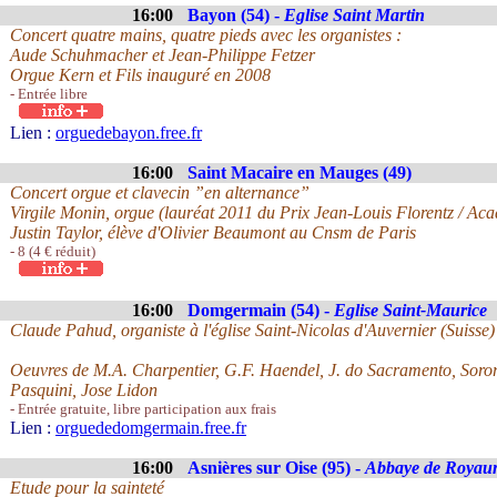
16:00
Bayon (54) -
Eglise Saint Martin
Concert quatre mains, quatre pieds avec les organistes :
Aude Schuhmacher et Jean-Philippe Fetzer
Orgue Kern et Fils inauguré en 2008
- Entrée libre
Lien :
orguedebayon.free.fr
16:00
Saint Macaire en Mauges (49)
Concert orgue et clavecin ”en alternance”
Virgile Monin, orgue (lauréat 2011 du Prix Jean-Louis Florentz / Ac
Justin Taylor, élève d'Olivier Beaumont au Cnsm de Paris
- 8 (4 € réduit)
16:00
Domgermain (54) -
Eglise Saint-Maurice
Claude Pahud, organiste à l'église Saint-Nicolas d'Auvernier (Suisse)
Oeuvres de M.A. Charpentier, G.F. Haendel, J. do Sacramento, Soro
Pasquini, Jose Lidon
- Entrée gratuite, libre participation aux frais
Lien :
orguededomgermain.free.fr
16:00
Asnières sur Oise (95) -
Abbaye de Royau
Etude pour la sainteté