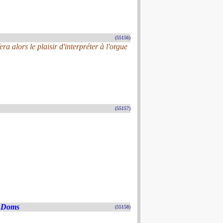
(55156)
 alors le plaisir d'interpréter à l'orgue
(55157)
s Doms
(55158)