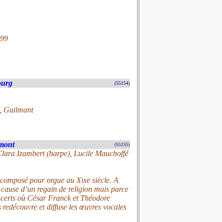
999
ourg
(55154)
, Guilmant
mont
(55155)
Clara Izambert (harpe), Lucile Mauchoffé
é composé pour orgue au Xixe siècle. A
 cause d’un regain de religion mais parce
concerts où César Franck et Théodore
 redécouvre et diffuse les œuvres vocales