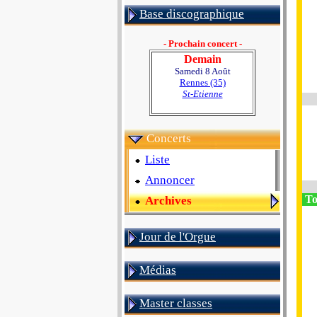
Base discographique
- Prochain concert -
Demain
Samedi 8 Août
Rennes (35)
St-Etienne
Concerts
Liste
Annoncer
To
Archives
Jour de l'Orgue
Médias
Master classes