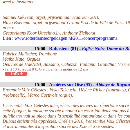
weet te inspireren.
Samuel LiéGeon, orgel; prijswinnaar Haarlem 2010
Hayo Boerema, orgel; prijswinaar Grand Prix de la Ville de Paris 1
m.m.v.
Gregoriaans Koor Utrecht o.l.v. Anthony Zielhorst
Lien :
www.rotterdamseorgeldagen.nl/2011/concertprogramma
15:00
Rabastens (81) -
Eglise Notre Dame du B
Fabrice Millischer, Trombone
Maïko Kato, Orgues
Oeuvres de HaeNdel, Bassano, Cabezon, Fontana, Grondhal, Vierne
- Tarif 10 €; réduit 8 €; Gratuit enfants moins de 12 ans
15:00
Asnières sur Oise (95) -
Abbaye de Royau
Ensemble Voix Célestes : Yoko Takeuchi, Hélène Richer (sopranes), 
(violoncelle), Marco Cortivois (orgue).
L’ensemble Voix Célestes interprètera des œuvres du répertoire sacr
cette époque, la musique sacrée a connu un essor fabuleux non pas à
qu’elle trouvait sa place dans la sensibilité romantique et dans les 
Dubois étaient très appréciés. Créé en 2010, l’ensemble Voix Célestes
et instrumentales d'inspiration sacrée des Xixe et Xxe siècles.