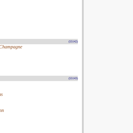
(55142)
en-Champagne
(55143)
ns
nn