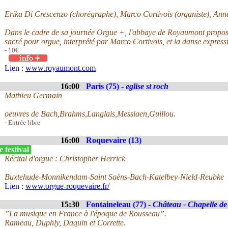
Erika Di Crescenzo (chorégraphe), Marco Cortivois (organiste), Anne
Dans le cadre de sa journée Orgue +, l'abbaye de Royaumont propose 
sacré pour orgue, interprété par Marco Cortivois, et la danse express
- 10€
Lien :
www.royaumont.com
16:00
Paris (75) -
eglise st roch
Mathieu Germain
oeuvres de Bach,Brahms,Langlais,Messiaen,Guillou.
- Entrée libre
16:00
Roquevaire (13)
 festival
Récital d'orgue : Christopher Herrick
Buxtehude-Monnikendam-Saint Saëns-Bach-Katelbey-Nield-Reubke
Lien :
www.orgue-roquevaire.fr/
15:30
Fontaineleau (77) -
Château - Chapelle de 
”La musique en France à l'époque de Rousseau”.
Rameau, Duphly, Daquin et Corrette.