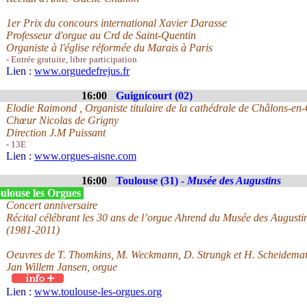
1er Prix du concours international Xavier Darasse
Professeur d'orgue au Crd de Saint-Quentin
Organiste à l'église réformée du Marais à Paris
- Entrée gratuite, libre participation
Lien :
www.orguedefrejus.fr
16:00
Guignicourt (02)
Elodie Raimond , Organiste titulaire de la cathédrale de Châlons-
Chœur Nicolas de Grigny
Direction J.M Puissant
- 13E
Lien :
www.orgues-aisne.com
16:00
Toulouse (31) -
Musée des Augustins
ulouse les Orgues
Concert anniversaire
Récital célébrant les 30 ans de l’orgue Ahrend du Musée des Augusti
(1981-2011)
Oeuvres de T. Thomkins, M. Weckmann, D. Strungk et H. Scheidema
Jan Willem Jansen, orgue
Lien :
www.toulouse-les-orgues.org