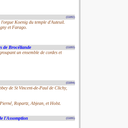
(55092)
 l'orgue Koenig du temple d'Auteuil.
igny et Farago.
ys de Brocéliande
(55093)
egroupant un ensemble de cordes et
(55094)
bbey de St Vincent-de-Paul de Clichy,
 Pierné, Ropartz, Abjean, et Holst.
de l'Assomption
(55095)