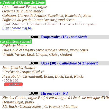
e Festival d'Orgue de Liège
Anne-Caroline Prénat, orgue
Oeuvres de la Renaissance
Cabezon, Correa de Arauxo, Sweelinck, Buxtehude, Bach
Diffusion du jeu de l’organiste sur grand écran
- Tarif : Adultes : 9 € / étudiants < 26 ans : 6 € / enfants < 12 ans : gratuit
Lien :
www.msj.be
16:00
Roquevaire (13) -
cathédrale
tival international
Frédéric Munoz
Duo Cello et Organo (avec Nicolas Muñoz, violoncelle)
Vivaldi, Vierne, Liszt, Chopin, Clais , Godard
16:00
Uzès (30) -
Cathédrale St Théodorit
Jean-Charles Ablitzer
”Poésie de l'orgue d'Uzès”
Frescobaldi, Clérambault, Böhm, Bach, Liszt, Rinck.
- 15€ & 10€
16:00
Hirson (02) -
Nd
Nicolas Coulon, orgue Professeur d’orgue à l’école de musique d’Hi
Honoré Bejin, piano
J.S. Bach / C.Saint-Saëns , C. Franck / J.Guillou