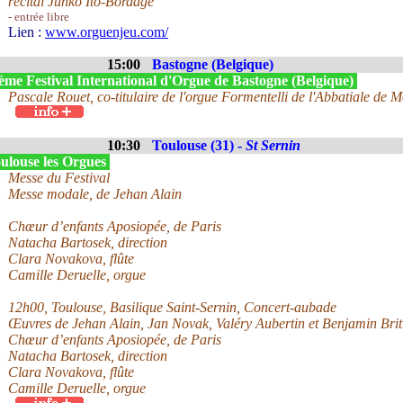
récital Junko Ito-Bordage
- entrée libre
Lien :
www.orguenjeu.com/
15:00
Bastogne (Belgique)
ème Festival International d'Orgue de Bastogne (Belgique)
Pascale Rouet, co-titulaire de l'orgue Formentelli de l'Abbatiale de
10:30
Toulouse (31) -
St Sernin
ulouse les Orgues
Messe du Festival
Messe modale, de Jehan Alain
Chœur d’enfants Aposiopée, de Paris
Natacha Bartosek, direction
Clara Novakova, flûte
Camille Deruelle, orgue
12h00, Toulouse, Basilique Saint-Sernin, Concert-aubade
Œuvres de Jehan Alain, Jan Novak, Valéry Aubertin et Benjamin Brit
Chœur d’enfants Aposiopée, de Paris
Natacha Bartosek, direction
Clara Novakova, flûte
Camille Deruelle, orgue