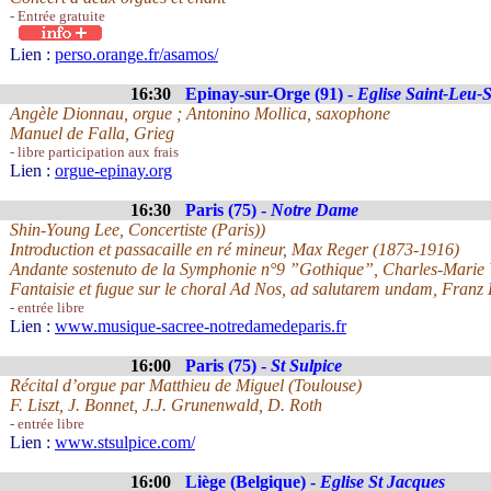
- Entrée gratuite
Lien :
perso.orange.fr/asamos/
16:30
Epinay-sur-Orge (91) -
Eglise Saint-Leu-S
Angèle Dionnau, orgue ; Antonino Mollica, saxophone
Manuel de Falla, Grieg
- libre participation aux frais
Lien :
orgue-epinay.org
16:30
Paris (75) -
Notre Dame
Shin-Young Lee, Concertiste (Paris))
Introduction et passacaille en ré mineur, Max Reger (1873-1916)
Andante sostenuto de la Symphonie n°9 ”Gothique”, Charles-Marie
Fantaisie et fugue sur le choral Ad Nos, ad salutarem undam, Franz 
- entrée libre
Lien :
www.musique-sacree-notredamedeparis.fr
16:00
Paris (75) -
St Sulpice
Récital d’orgue par Matthieu de Miguel (Toulouse)
F. Liszt, J. Bonnet, J.J. Grunenwald, D. Roth
- entrée libre
Lien :
www.stsulpice.com/
16:00
Liège (Belgique) -
Eglise St Jacques