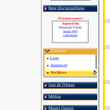
Base discographique
- Prochain concert -
Aujourd'hui
Dimanche 9 Août
Senlis (60)
cathedrale
Concerts
Liste
Annoncer
Archives
Jour de l'Orgue
Médias
Master classes