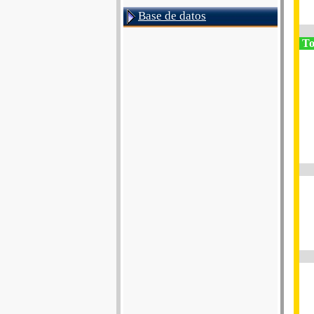
Base de datos
To