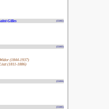
aint-Gilles
(55082)
(55083)
 Widor (1844-1937)
Liszt (1811-1886)
(55084)
(55085)