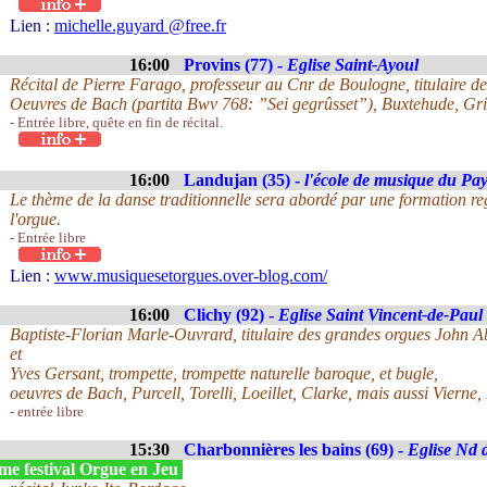
Lien :
michelle.guyard @free.fr
16:00
Provins (77) -
Eglise Saint-Ayoul
Récital de Pierre Farago, professeur au Cnr de Boulogne, titulaire de
Oeuvres de Bach (partita Bwv 768: ”Sei gegrûsset”), Buxtehude, Gr
- Entrée libre, quête en fin de récital.
16:00
Landujan (35) -
l'école de musique du Pa
Le thème de la danse traditionnelle sera abordé par une formation r
l'orgue.
- Entrée libre
Lien :
www.musiquesetorgues.over-blog.com/
16:00
Clichy (92) -
Eglise Saint Vincent-de-Paul
Baptiste-Florian Marle-Ouvrard, titulaire des grandes orgues John A
et
Yves Gersant, trompette, trompette naturelle baroque, et bugle,
oeuvres de Bach, Purcell, Torelli, Loeillet, Clarke, mais aussi Vierne,
- entrée libre
15:30
Charbonnières les bains (69) -
Eglise Nd 
me festival Orgue en Jeu