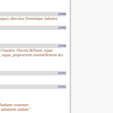
(55098)
orgue), direction Dominique Salomez
(55099)
(55100)
e Chandor, Vincent BéNard, orgue
 orgue, proposeront essentiellement des
(55101)
(55102)
Andante sostenuto
ad salutarem undam”