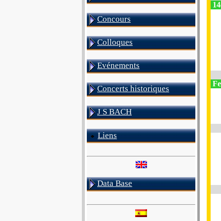
14
Concours
Colloques
Evénements
Fes
Concerts historiques
J S BACH
Liens
Data Base