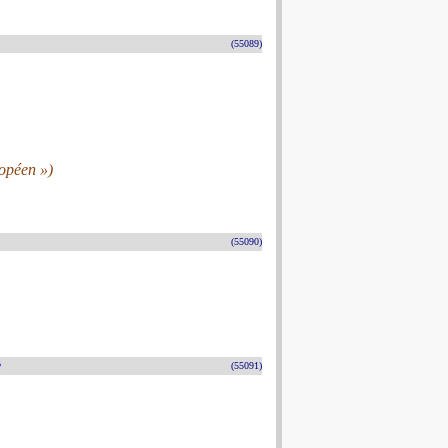
(55089)
ropéen »)
(55090)
e
(55091)