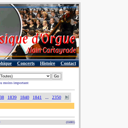
phique
Concerts
Histoire
Contact
 au moins important
38
1839
1840
1841
...
2350
e
(55081)