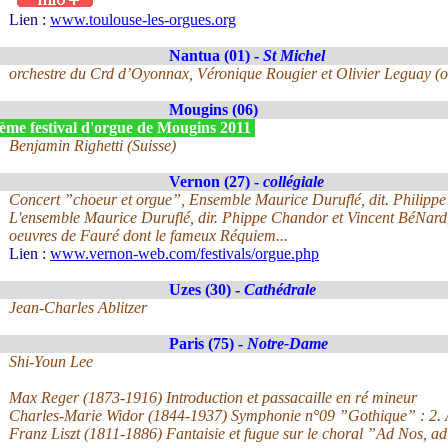
Lien :
www.toulouse-les-orgues.org
Nantua (01) -
St Michel
orchestre du Crd d’Oyonnax, Véronique Rougier et Olivier Leguay (
Mougins (06)
ème festival d'orgue de Mougins 2011
Benjamin Righetti (Suisse)
Vernon (27) -
collégiale
Concert ”choeur et orgue”, Ensemble Maurice Duruflé, dit. Philipp
L'ensemble Maurice Duruflé, dir. Phippe Chandor et Vincent BéNard,
oeuvres de Fauré dont le fameux Réquiem...
Lien :
www.vernon-web.com/festivals/orgue.php
Uzes (30) -
Cathédrale
Jean-Charles Ablitzer
Paris (75) -
Notre-Dame
Shi-Youn Lee
Max Reger (1873-1916) Introduction et passacaille en ré mineur
Charles-Marie Widor (1844-1937) Symphonie n°09 ”Gothique” : 2. 
Franz Liszt (1811-1886) Fantaisie et fugue sur le choral ”Ad Nos, 