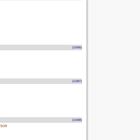
(55086)
(55087)
(55088)
rson