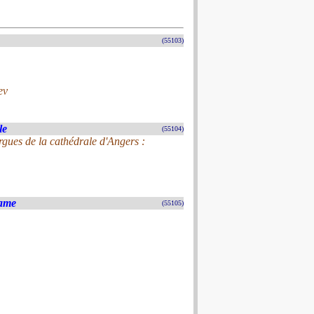
(55103)
ev
le
(55104)
rgues de la cathédrale d'Angers :
Dame
(55105)