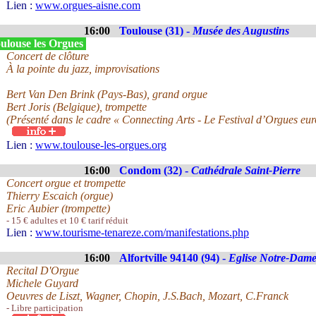
Lien :
www.orgues-aisne.com
16:00
Toulouse (31) -
Musée des Augustins
ulouse les Orgues
Concert de clôture
À la pointe du jazz, improvisations
Bert Van Den Brink (Pays-Bas), grand orgue
Bert Joris (Belgique), trompette
(Présenté dans le cadre « Connecting Arts - Le Festival d’Orgues eu
Lien :
www.toulouse-les-orgues.org
16:00
Condom (32) -
Cathédrale Saint-Pierre
Concert orgue et trompette
Thierry Escaich (orgue)
Eric Aubier (trompette)
- 15 € adultes et 10 € tarif réduit
Lien :
www.tourisme-tenareze.com/manifestations.php
16:00
Alfortville 94140 (94) -
Eglise Notre-Dam
Recital D'Orgue
Michele Guyard
Oeuvres de Liszt, Wagner, Chopin, J.S.Bach, Mozart, C.Franck
- Libre participation