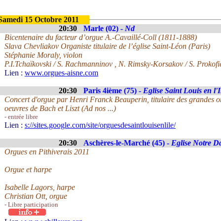
Samedi 15 Octobre 2011
20:30
Marle (02) -
Nd
Bicentenaire du facteur d’orgue A.-Cavaillé-Coll (1811-1888)
Slava Chevliakov Organiste titulaire de l’église Saint-Léon (Paris)
Stéphanie Moraly, violon
P.I.Tchaïkovski / S. Rachmanninov , N. Rimsky-Korsakov / S. Prokofi
Lien :
www.orgues-aisne.com
20:30
Paris 4ième (75) -
Eglise Saint Louis en l'I
Concert d'orgue par Henri Franck Beauperin, titulaire des grandes o
oeuvres de Bach et Liszt (Ad nos ...)
- entrée libre
Lien :
s://sites.google.com/site/orguesdesaintlouisenlile/
20:30
Aschères-le-Marché (45) -
Eglise Notre 
Orgues en Pithiverais 2011
Orgue et harpe
Isabelle Lagors, harpe
Christian Ott, orgue
- Libre participation