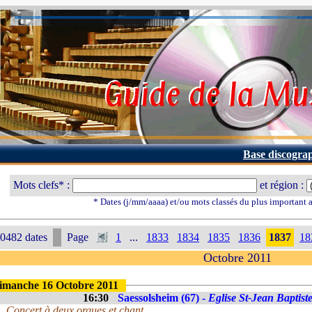
Base discogra
Mots clefs* :
et région :
* Dates (j/mm/aaaa) et/ou mots classés du plus important
0482 dates
Page
1
...
1833
1834
1835
1836
1837
18
Octobre 2011
imanche 16 Octobre 2011
16:30
Saessolsheim (67) -
Eglise St-Jean Baptist
Concert à deux orgues et chant