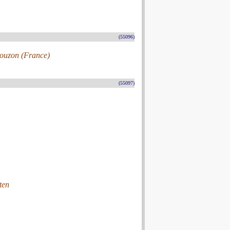
(55096)
 Mouzon (France)
(55097)
ten