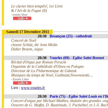
Le clavier bien tempéré, 1er Livre
& l’Art de la Fugue (Ii)
- entrée libre
Samedi 17 Décembre 2011
20:30
Besançon (25) -
cathedrale
Concert de Noël
choeur Schütz, dir Jean Mislin
Didier Braem, orgue
20:30
Vourles (69) -
Eglise Saint Bonnet
Récital d'Orgue par Roman Perucki
Organiste de la Cathédrale d'Oliwa en Pologne
Directeur de La Philarmonique de Gdansk
Musiques du temps de Noel, Guilmant,Nowowieski....
- Entrée Libre
Lien :
www.vourles.fr
20:30
Paris (75) -
Eglise Saint Louis en l'Il
Concert d'orgue par Michael Matthes, titulaire des grandes -or
Oeuvres de G. Muffat, D. Buxtehude, J. Pachelbel, et J.-S. Bac