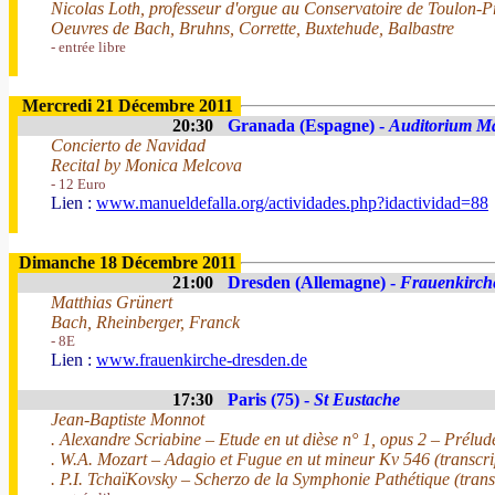
Nicolas Loth, professeur d'orgue au Conservatoire de Toulon-
Oeuvres de Bach, Bruhns, Corrette, Buxtehude, Balbastre
- entrée libre
Mercredi 21 Décembre 2011
20:30
Granada (Espagne) -
Auditorium Ma
Concierto de Navidad
Recital by Monica Melcova
- 12 Euro
Lien :
www.manueldefalla.org/actividades.php?idactividad=88
Dimanche 18 Décembre 2011
21:00
Dresden (Allemagne) -
Frauenkirch
Matthias Grünert
Bach, Rheinberger, Franck
- 8E
Lien :
www.frauenkirche-dresden.de
17:30
Paris (75) -
St Eustache
Jean-Baptiste Monnot
. Alexandre Scriabine – Etude en ut dièse n° 1, opus 2 – Prélud
. W.A. Mozart – Adagio et Fugue en ut mineur Kv 546 (transcri
. P.I. TchaïKovsky – Scherzo de la Symphonie Pathétique (trans