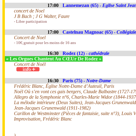
17:00
Lannemezan (65) -
Eglise Saint Jea
concert de Noel
J B Bach ; J G Walter, Faure
- Libre participation
17:00
Castelnau Magnoac (65) -
Collégial
Concert de Noel
- 10€;gratuit pour les moins de 16 ans
16:30
Rodez (12) -
cathédrale
« Les Orgues Chantent Au CŒUr De Rodez »
Concert de Noël
16:30
Paris (75) -
Notre-Dame
Frédéric Blanc, Église Notre-Dame d’Auteuil, Paris
Noël Où s’en vont ces gais bergers, Claude Balbastre (1727-17
Allegro de la Symphonie n°6, Charles-Marie Widor (1844-1937
La mélodie intérieure (Deux Suites), Jean-Jacques Grunenwald 
Jean-Jacques Grunenwald (1911-1982)
Carillon de Westminster (Pièces de fantaisie, suite n°3), Louis
Improvisation, Frédéric Blanc
)