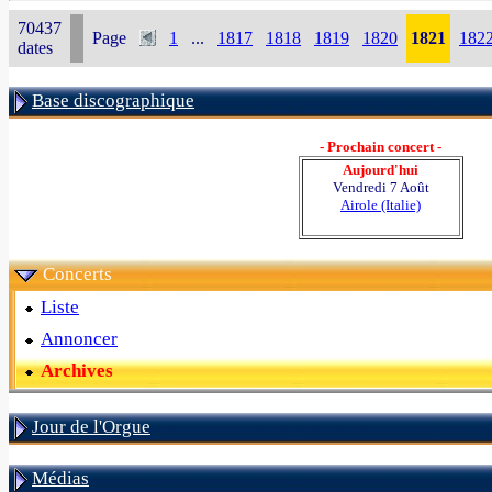
70437
Page
1
...
1817
1818
1819
1820
1821
182
dates
Base discographique
- Prochain concert -
Aujourd'hui
Vendredi 7 Août
Airole (Italie)
Concerts
Liste
Annoncer
Archives
Jour de l'Orgue
Médias