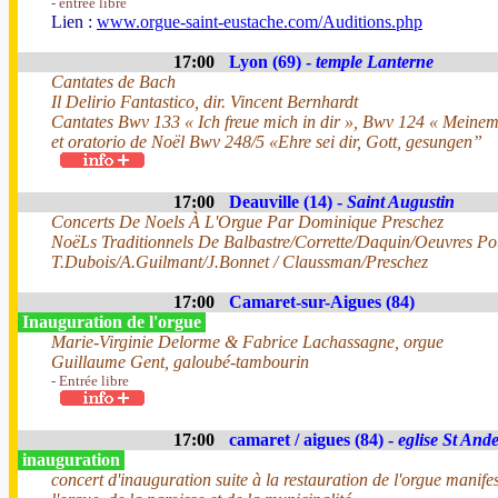
- entrée libre
Lien :
www.orgue-saint-eustache.com/Auditions.php
17:00
Lyon (69) -
temple Lanterne
Cantates de Bach
Il Delirio Fantastico, dir. Vincent Bernhardt
Cantates Bwv 133 « Ich freue mich in dir », Bwv 124 « Meinem
et oratorio de Noël Bwv 248/5 «Ehre sei dir, Gott, gesungen”
17:00
Deauville (14) -
Saint Augustin
Concerts De Noels À L'Orgue Par Dominique Preschez
NoëLs Traditionnels De Balbastre/Corrette/Daquin/Oeuvres Po
T.Dubois/A.Guilmant/J.Bonnet / Claussman/Preschez
17:00
Camaret-sur-Aigues (84)
Inauguration de l'orgue
Marie-Virginie Delorme & Fabrice Lachassagne, orgue
Guillaume Gent, galoubé-tambourin
- Entrée libre
17:00
camaret / aigues (84) -
eglise St And
inauguration
concert d'inauguration suite à la restauration de l'orgue manife