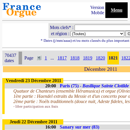
Version
Menu
Mobile
Mots clefs* :
et région :
* Dates (j/mm/aaaa) et/ou mots classés du plus importan
70437
Page
1
...
1817
1818
1819
1820
1821
182
dates
Décembre 2011
Vendredi 23 Décembre 2011
20:00
Paris (75) -
Basilique Sainte Clotilde
Quatuor de Chanteurs (ensemble Héramusica) et orgue (Olivie
1ère partie : Haendel extraits du Messie et d'un concerto pour 
2ème partie : Noëls traditionnels (douce nuit, Adeste fideles, l
- libre participation aux frais
Jeudi 22 Décembre 2011
16:00
Sanary sur mer (83)