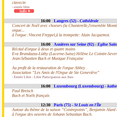
clavecin
- entrée libre
16:00
Langres (52) -
Cathédrale
Concert de Noël avec choeurs (la Chanterelle,l'ensemble Monté
orgue...
à l'orgue :Vincent Freppel,à la trompette: Alain Jacquemot.
16:00
Asnières sur Seine (92) -
Eglise Sain
Récital d'orgue à deux et quatre mains
Eva Brandazza-Lüthy (Lucerne-Suise) Hélène Le Cointre-Severin 
Jean-Sébastien Bach et Musique Française
Au profit de la restauration de l'orgue Abbey
Association ”Les Amis de l'Orgue de Ste Geneviève”
- Entrée Libre - Libre Participation aux frais
16:00
Luxembourg (Luxembourg) -
kathe
Paul Breisch
Bach et Noëls français
12:30
Paris (75) -
St Louis en l'Île
Autour du thème de la saison ”Contrepoints”, Benjamin Alard nou
à l'orgue des oeuvres de Johann Sebastian Bach.