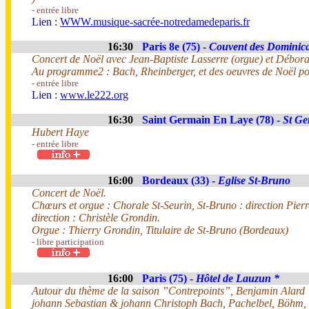
- entrée libre
Lien :
WWW.musique-sacrée-notredamedeparis.fr
16:30
Paris 8e (75) -
Couvent des Dominic
Concert de Noël avec Jean-Baptiste Lasserre (orgue) et Débora
Au programme2 : Bach, Rheinberger, et des oeuvres de Noël po
- entrée libre
Lien :
www.le222.org
16:30
Saint Germain En Laye (78) -
St Ge
Hubert Haye
- entrée libre
16:00
Bordeaux (33) -
Eglise St-Bruno
Concert de Noël.
Chœurs et orgue : Chorale St-Seurin, St-Bruno : direction Pie
direction : Christèle Grondin.
Orgue : Thierry Grondin, Titulaire de St-Bruno (Bordeaux)
- libre participation
16:00
Paris (75) -
Hôtel de Lauzun *
Autour du thème de la saison ”Contrepoints”, Benjamin Alard
johann Sebastian & johann Christoph Bach, Pachelbel, Böhm, 