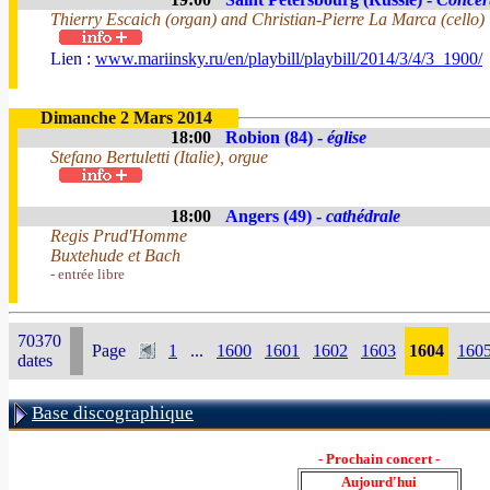
Thierry Escaich (organ) and Christian-Pierre La Marca (cello)
Lien :
www.mariinsky.ru/en/playbill/playbill/2014/3/4/3_1900/
Dimanche 2 Mars 2014
18:00
Robion (84) -
église
Stefano Bertuletti (Italie), orgue
18:00
Angers (49) -
cathédrale
Regis Prud'Homme
Buxtehude et Bach
- entrée libre
70370
Page
1
...
1600
1601
1602
1603
1604
160
dates
Base discographique
- Prochain concert -
Aujourd'hui