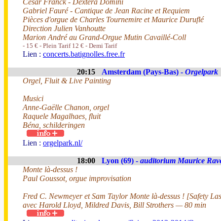
César Franck - Dextera Domini
Gabriel Fauré - Cantique de Jean Racine et Requiem
Pièces d'orgue de Charles Tournemire et Maurice Duruflé
Direction Julien Vanhoutte
Marion André au Grand-Orgue Mutin Cavaillé-Coll
- 15 € - Plein Tarif 12 € - Demi Tarif
Lien :
concerts.batignolles.free.fr
20:15
Amsterdam (Pays-Bas) -
Orgelpark
Orgel, Fluit & Live Painting
Musici
Anne-Gaëlle Chanon, orgel
Raquele Magalhaes, fluit
Béna, schilderingen
Lien :
orgelpark.nl/
18:00
Lyon (69) -
auditorium Maurice Rav
Monte là-dessus !
Paul Goussot, orgue improvisation
Fred C. Newmeyer et Sam Taylor Monte là-dessus ! [Safety Last
avec Harold Lloyd, Mildred Davis, Bill Strothers — 80 min