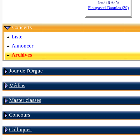
Jeudi 6 Août
Plougastel-Daoulas (29)
Concerts
Liste
Annoncer
Archives
Jour de l'Orgue
Médias
Master classes
Concours
Colloques