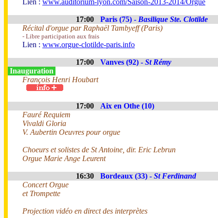
Lien :
www.auditorium-lyon.com/Saison-2013-2014/Orgue
17:00
Paris (75) -
Basilique Ste. Clotilde
Récital d'orgue par Raphaël Tambyeff (Paris)
- Libre participation aux frais
Lien :
www.orgue-clotilde-paris.info
17:00
Vanves (92) -
St Rémy
Inauguration
François Henri Houbart
17:00
Aix en Othe (10)
Fauré Requiem
Vivaldi Gloria
V. Aubertin Oeuvres pour orgue
Choeurs et solistes de St Antoine, dir. Eric Lebrun
Orgue Marie Ange Leurent
16:30
Bordeaux (33) -
St Ferdinand
Concert Orgue
et Trompette
Projection vidéo en direct des interprètes