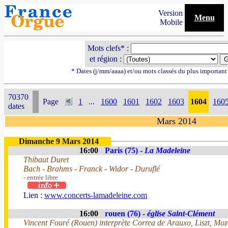
Version
Menu
Mobile
Mots clefs* :
et région :
* Dates (j/mm/aaaa) et/ou mots classés du plus importan
70370
Page
1
...
1600
1601
1602
1603
1604
160
dates
Mars 2014
Dimanche 9 Mars 2014
16:00
Paris (75) -
La Madeleine
Thibaut Duret
Bach - Brahms - Franck - Widor - Duruflé
- entrée libre
Lien :
www.concerts-lamadeleine.com
16:00
rouen (76) -
église Saint-Clément
Vincent Fouré (Rouen) interprète Correa de Arauxo, Liszt, Moza