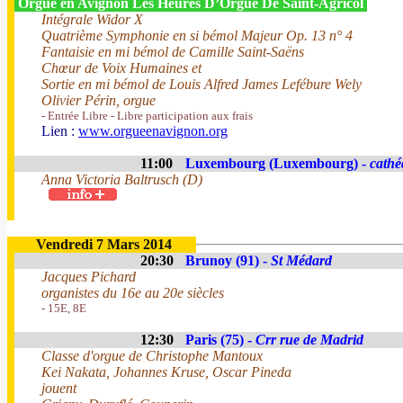
Orgue en Avignon Les Heures D’Orgue De Saint-Agricol
Intégrale Widor X
Quatrième Symphonie en si bémol Majeur Op. 13 n° 4
Fantaisie en mi bémol de Camille Saint-Saëns
Chœur de Voix Humaines et
Sortie en mi bémol de Louis Alfred James Lefébure Wely
Olivier Périn, orgue
- Entrée Libre - Libre participation aux frais
Lien :
www.orgueenavignon.org
11:00
Luxembourg (Luxembourg) -
cathé
Anna Victoria Baltrusch (D)
Vendredi 7 Mars 2014
20:30
Brunoy (91) -
St Médard
Jacques Pichard
organistes du 16e au 20e siècles
- 15E, 8E
12:30
Paris (75) -
Crr rue de Madrid
Classe d'orgue de Christophe Mantoux
Kei Nakata, Johannes Kruse, Oscar Pineda
jouent