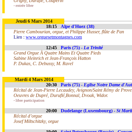
Grigny, Duruflé, Couperin
- entrée libre
Jeudi 6 Mars 2014
18:15
Alpe d'Huez (38)
Pierre Cambourian, orgue, et Philippe Husser, flûte de Pan
Lien :
www.orguesetmontagnes.com
12:45
Paris (75) -
La Trinité
Grand Orgue À Quatre Mains Et Quatre Pieds
Sabine Heinrich et Jean-François Hatton
P. Dukas, C. Debussy, M. Ravel
Mardi 4 Mars 2014
20:30
Paris (75) -
Eglise Notre Dame d'Aut
Récital de Jean-Pierre Lecaudey, Avignon/Saint Rémy de Prove
Oeuvres de Dupré, Duruflé,Bonnal, Dvoak, Widor.
- libre participation
20:00
Dudelange (Luxembourg) -
St Mart
Récital d’orgue
Josef Miltschitzky, orgue
19:00
Saint Petersbourg (Russie) -
Concert