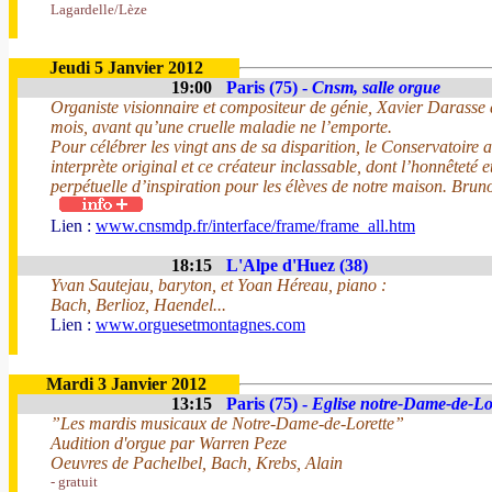
Lagardelle/Lèze
Jeudi 5 Janvier 2012
19:00
Paris (75) -
Cnsm, salle orgue
Organiste visionnaire et compositeur de génie, Xavier Darasse
mois, avant qu’une cruelle maladie ne l’emporte.
Pour célébrer les vingt ans de sa disparition, le Conservatoire
interprète original et ce créateur inclassable, dont l’honnêteté et
perpétuelle d’inspiration pour les élèves de notre maison. Bru
Lien :
www.cnsmdp.fr/interface/frame/frame_all.htm
18:15
L'Alpe d'Huez (38)
Yvan Sautejau, baryton, et Yoan Héreau, piano :
Bach, Berlioz, Haendel...
Lien :
www.orguesetmontagnes.com
Mardi 3 Janvier 2012
13:15
Paris (75) -
Eglise notre-Dame-de-Lo
”Les mardis musicaux de Notre-Dame-de-Lorette”
Audition d'orgue par Warren Peze
Oeuvres de Pachelbel, Bach, Krebs, Alain
- gratuit