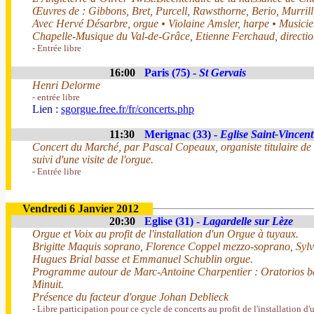
Œuvres de : Gibbons, Bret, Purcell, Rawsthorne, Berio, Murrill,
Avec Hervé Désarbre, orgue • Violaine Amsler, harpe • Musicie
Chapelle-Musique du Val-de-Grâce, Etienne Ferchaud, directi
- Entrée libre
16:00
Paris (75) -
St Gervais
Henri Delorme
- entrée libre
Lien :
sgorgue.free.fr/fr/concerts.php
11:30
Merignac (33) -
Eglise Saint-Vincent
Concert du Marché, par Pascal Copeaux, organiste titulaire de
suivi d'une visite de l'orgue.
- Entrée libre
Vendredi 6 Janvier 2012
20:30
Eglise (31) -
Lagardelle sur Lèze
Orgue et Voix au profit de l'installation d'un Orgue à tuyaux.
Brigitte Maquis soprano, Florence Coppel mezzo-soprano, Sylvi
Hugues Brial basse et Emmanuel Schublin orgue.
Programme autour de Marc-Antoine Charpentier : Oratorios ba
Minuit.
Présence du facteur d'orgue Johan Deblieck
- Libre participation pour ce cycle de concerts au profit de l'installation d