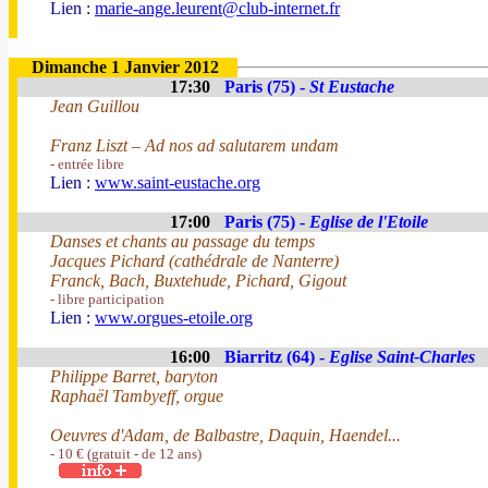
Lien :
marie-ange.leurent@club-internet.fr
Dimanche 1 Janvier 2012
17:30
Paris (75) -
St Eustache
Jean Guillou
Franz Liszt – Ad nos ad salutarem undam
- entrée libre
Lien :
www.saint-eustache.org
17:00
Paris (75) -
Eglise de l'Etoile
Danses et chants au passage du temps
Jacques Pichard (cathédrale de Nanterre)
Franck, Bach, Buxtehude, Pichard, Gigout
- libre participation
Lien :
www.orgues-etoile.org
16:00
Biarritz (64) -
Eglise Saint-Charles
Philippe Barret, baryton
Raphaël Tambyeff, orgue
Oeuvres d'Adam, de Balbastre, Daquin, Haendel...
- 10 € (gratuit - de 12 ans)