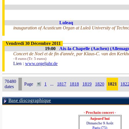
Luleaq
inauguration of Acusticum Organ at Luleå University of Techn
Vendredi 30 Décembre 2011
19:00
Aix-la-Chapelle (Aachen) (Allemag
Concert de Noel et de fin d'année, par Klaus-C. van den Kerkh
- 8 euros (Tr: 5 euros)
Lien :
www.orgeljahr.de
70480
Page
1
...
1817
1818
1819
1820
1821
182
dates
Base discographique
- Prochain concert -
Aujourd'hui
Dimanche 9 Août
Paris (75)