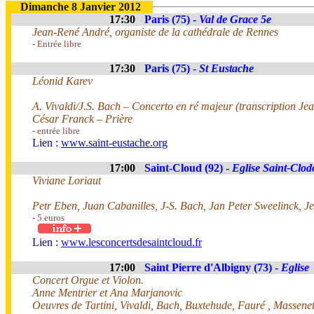
Dimanche 8 Janvier 2012
17:30
Paris (75) -
Val de Grace 5e
Jean-René André, organiste de la cathédrale de Rennes
- Entrée libre
17:30
Paris (75) -
St Eustache
Léonid Karev
A. Vivaldi/J.S. Bach – Concerto en ré majeur (transcription Je
César Franck – Prière
- entrée libre
Lien :
www.saint-eustache.org
17:00
Saint-Cloud (92) -
Eglise Saint-Clodo
Viviane Loriaut
Petr Eben, Juan Cabanilles, J-S. Bach, Jan Peter Sweelinck, 
- 5 euros
Lien :
www.lesconcertsdesaintcloud.fr
17:00
Saint Pierre d'Albigny (73) -
Eglise
Concert Orgue et Violon.
Anne Mentrier et Ana Marjanovic
Oeuvres de Tartini, Vivaldi, Bach, Buxtehude, Fauré , Massenet