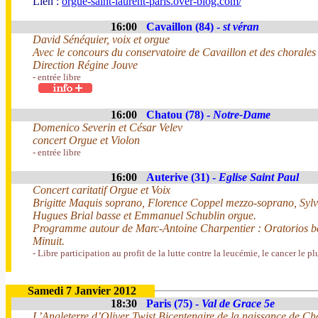
Lien :
orgue-saint-laurent-paris.over-blog.com/
16:00
Cavaillon (84) -
st véran
David Sénéquier, voix et orgue
Avec le concours du conservatoire de Cavaillon et des chorales
Direction Régine Jouve
- entrée libre
16:00
Chatou (78) -
Notre-Dame
Domenico Severin et César Velev
concert Orgue et Violon
- entrée libre
16:00
Auterive (31) -
Eglise Saint Paul
Concert caritatif Orgue et Voix
Brigitte Maquis soprano, Florence Coppel mezzo-soprano, Sylvi
Hugues Brial basse et Emmanuel Schublin orgue.
Programme autour de Marc-Antoine Charpentier : Oratorios ba
Minuit.
- Libre participation au profit de la lutte contre la leucémie, le cancer le pl
Samedi 7 Janvier 2012
18:30
Paris (75) -
Val de Grace 5e
L’Angleterre d’Oliver Twist.Bicentenaire de la naissance de Ch