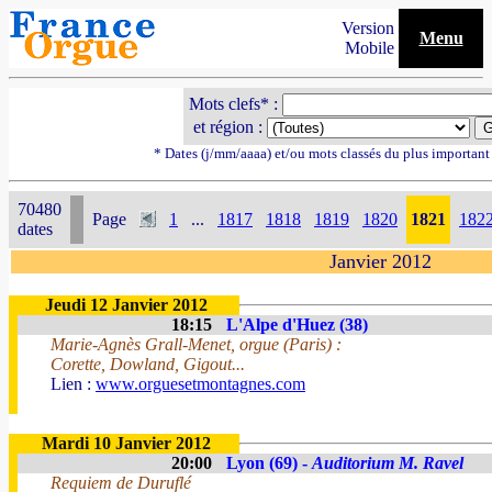
Version
Menu
Mobile
Mots clefs* :
et région :
* Dates (j/mm/aaaa) et/ou mots classés du plus importan
70480
Page
1
...
1817
1818
1819
1820
1821
182
dates
Janvier 2012
Jeudi 12 Janvier 2012
18:15
L'Alpe d'Huez (38)
Marie-Agnès Grall-Menet, orgue (Paris) :
Corette, Dowland, Gigout...
Lien :
www.orguesetmontagnes.com
Mardi 10 Janvier 2012
20:00
Lyon (69) -
Auditorium M. Ravel
Requiem de Duruflé