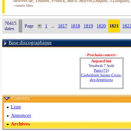
oeuvres de; Dubois, Franck, Bach, Boyvin,Daquin, J.Langlais
- entrée libre
70415
Page
1
...
1817
1818
1819
1820
1821
182
dates
Base discographique
- Prochain concert -
Aujourd'hui
Vendredi 7 Août
Paris (75)
Cathédrale Sainte-Croix-
des-Arméniens
Concerts
Liste
Annoncer
Archives