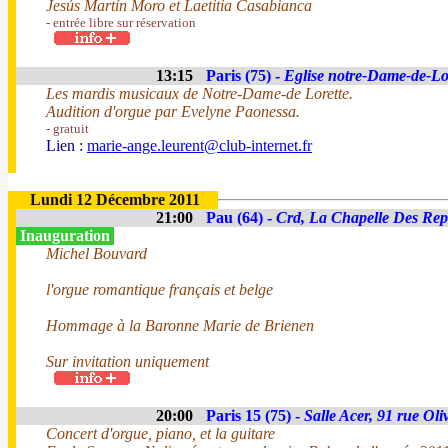
Jesús Martín Moro et Laetitia Casabianca
- entrée libre sur réservation
13:15
Paris (75) -
Eglise notre-Dame-de-Lo
Les mardis musicaux de Notre-Dame-de Lorette.
Audition d'orgue par Evelyne Paonessa.
- gratuit
Lien :
marie-ange.leurent@club-internet.fr
Lundi 12 Décembre 2011
21:00
Pau (64) -
Crd, La Chapelle Des Rep
Inauguration
Michel Bouvard
l'orgue romantique français et belge
Hommage à la Baronne Marie de Brienen
Sur invitation uniquement
20:00
Paris 15 (75) -
Salle Acer, 91 rue Oli
Concert d'orgue, piano, et la guitare