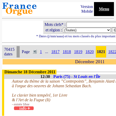
Version
Menu
Mobile
Mots clefs* :
et région :
* Dates (j/mm/aaaa) et/ou mots classés du plus importan
70415
Page
1
...
1817
1818
1819
1820
1821
182
dates
Décembre 2011
Dimanche 18 Décembre 2011
12:30
Paris (75) -
St Louis en l'Île
Autour du thème de la saison ”Contrepoints”, Benjamin Alard nou
à l'orgue des oeuvres de Johann Sebastian Bach.
Le clavier bien tempéré, 1er Livre
& l’Art de la Fugue (Ii)
- entrée libre