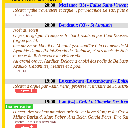
20:30
Merignac (33) -
Eglise Saint-Vincent
Récital ”flûte traversière et orgue”, par Mathilde Le Tac, flûte
- Entrée libre
20:30
Bordeaux (33) -
St Augustin
Noêl au soleil
Orfeo, dirigé par Françoise Richard, soutenu par Paul Roussea
(orgue positif)
une messe de Minuit de Minoret (sous-maître à la chapelle de V
Aymable Dupuy (Saint-Sernin de Toulouse) et des noëls de Nata
musette de Boismortier au violoncelle
Au grand orgue, Aurélien Delage a choisi des noëls de Balbastre
Arauxo, Cabanilles, Mestres et Zipoli.
- 12E, 6E
19:30
Luxembourg (Luxembourg) -
Eglis
Récital d'orgue par Alain Wirth, professeur, titulaire de St. Mich
19:00
Pau (64) -
Crd, La Chapelle Des Rep
Inauguration
concert des anciens premiers prix de la classe d’orgue du Cons
Mélina Burlaud, Marc Fabry, Ana Belén Garcia Pérez, Eric Sa
- entrée libre sur réservation