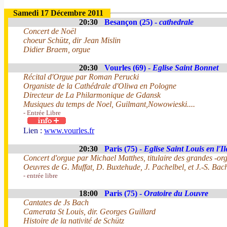
Samedi 17 Décembre 2011
20:30
Besançon (25) -
cathedrale
Concert de Noël
choeur Schütz, dir Jean Mislin
Didier Braem, orgue
20:30
Vourles (69) -
Eglise Saint Bonnet
Récital d'Orgue par Roman Perucki
Organiste de la Cathédrale d'Oliwa en Pologne
Directeur de La Philarmonique de Gdansk
Musiques du temps de Noel, Guilmant,Nowowieski....
- Entrée Libre
Lien :
www.vourles.fr
20:30
Paris (75) -
Eglise Saint Louis en l'Il
Concert d'orgue par Michael Matthes, titulaire des grandes -or
Oeuvres de G. Muffat, D. Buxtehude, J. Pachelbel, et J.-S. Bac
- entrée libre
18:00
Paris (75) -
Oratoire du Louvre
Cantates de Js Bach
Camerata St Louis, dir. Georges Guillard
Histoire de la nativité de Schütz