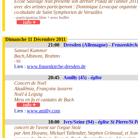
Ecole Sauvage Nali présente son dernier Pokaz de l'année 201
avec des artistes participeront : Dominique Levacque organiste 
co-titulaire de Saint Symphorien de Versailles
- participation libre + avec buffet
Dimanche 11 Décembre 2011
21:00
Dresden (Allemagne) -
Frauenkirch
Samuel Kummer
Bach,Albinoni, Brahms
- 8E
Lien :
www.frauenkirche-dresden.de
20:45
Amilly (45) -
église
Concert de Noël
Akadêmia, Françoise lasserre
Noël à Leipzig
Mess en fa et cantates de Bach
Lien :
www.amilly.com
18:00
Ivry/Seine (94) -
église St Pierre/St 
concert de l'avent sur l'orgue Stolz
par Ami Hoyano, Mickael Tallendier, Stephen Grimaud, et Jean