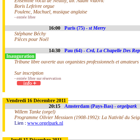
Ensemble vocal de Neuilly, dir. Adam Vidovic
Boris Lefeivre orgue
Poulenc, Machuel, musique anglaise
- entrée libre
16:00
Paris (75) -
st Merry
Stéphane Béchy
Pièces pour Noël
14:30
Pau (64) -
Crd, La Chapelle Des Rep
Inauguration
Tribune libre ouverte aux organistes professionnels et amateurs
Sur inscription
- entrée libre sur réservation
Vendredi 16 Décembre 2011
20:15
Amsterdam (Pays-Bas) -
orgelpark
Willem Tanke (orgel)
Programme Olivier Messiaen (1908-1992): La Nativité du Seig
Lien :
www.orgelpark.nl
Jeudi 15 Décembre 2011