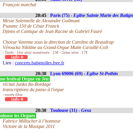
François marchal
20:45
Paris (75) -
Eglise Sainte Marie des Batign
Messe Solennelle de Alexandre Guilmant
Psaume 150 de César Franck
Djinns et Cantique de Jean Racine de Gabriel Fauré
Choeur Varenne sous la direction de Caroline de Beaudrap
Véroucka Nikitine au Grand-Orgue Mutin Cavaillé-Coll
- Tarifs : 1ère série numérotée : 23€ - 2éme série : 17€
Lien :
concerts.batignolles.free.fr
20:30
Lyon 69006 (69) -
Eglise St-Pothin
me festival Orgue en Jeu
récital Junko Ito-Bordage
transcriptions du piano à l'orgue
- entrée libre
20:30
Toulouse (31) -
Gesu
ulouse les Orgues
Fabrice Millischer à l’honneur
Victoire de la Musique 2011