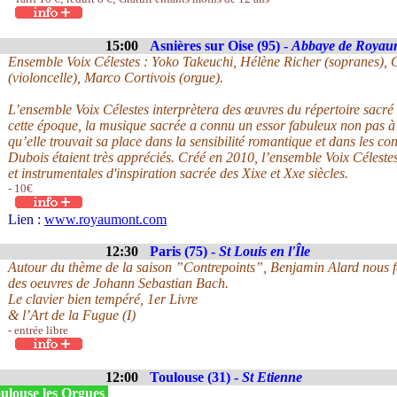
15:00
Asnières sur Oise (95) -
Abbaye de Royau
Ensemble Voix Célestes : Yoko Takeuchi, Hélène Richer (sopranes), 
(violoncelle), Marco Cortivois (orgue).
L’ensemble Voix Célestes interprètera des œuvres du répertoire sacr
cette époque, la musique sacrée a connu un essor fabuleux non pas à
qu’elle trouvait sa place dans la sensibilité romantique et dans les 
Dubois étaient très appréciés. Créé en 2010, l’ensemble Voix Célestes
et instrumentales d'inspiration sacrée des Xixe et Xxe siècles.
- 10€
Lien :
www.royaumont.com
12:30
Paris (75) -
St Louis en l'Île
Autour du thème de la saison ”Contrepoints”, Benjamin Alard nous fera
des oeuvres de Johann Sebastian Bach.
Le clavier bien tempéré, 1er Livre
& l’Art de la Fugue (I)
- entrée libre
12:00
Toulouse (31) -
St Etienne
ulouse les Orgues