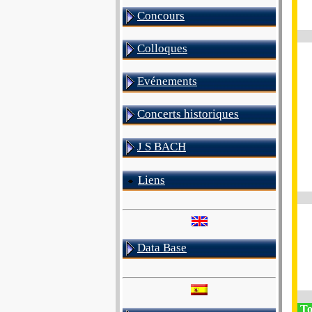
Concours
Colloques
Evénements
Concerts historiques
J S BACH
Liens
Data Base
To