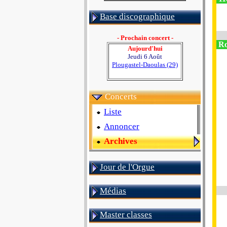
Base discographique
- Prochain concert -
R
Aujourd'hui
Jeudi 6 Août
Plougastel-Daoulas (29)
Concerts
Liste
Annoncer
Archives
Jour de l'Orgue
Médias
Master classes