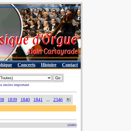
phique
Concerts
Histoire
Contact
 au moins important
38
1839
1840
1841
...
2346
(55081)