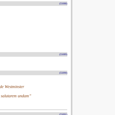
(55088)
(55089)
(55090)
 de Westminster
ad salutarem undam”
(55091)