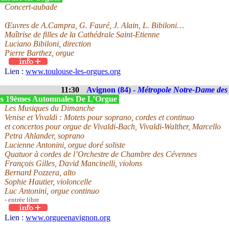
Concert-aubade
Œuvres de A.Campra, G. Fauré, J. Alain, L. Bibiloni…
Maîtrise de filles de la Cathédrale Saint-Etienne
Luciano Bibiloni, direction
Pierre Barthez, orgue
Lien :
www.toulouse-les-orgues.org
11:30
Avignon (84) -
Métropole Notre-Dame de
s 19èmes Automnales De L’Orgue
Les Musiques du Dimanche
Venise et Vivaldi : Motets pour soprano, cordes et continuo
et concertos pour orgue de Vivaldi-Bach, Vivaldi-Walther, Marcello
Petra Ahlander, soprano
Lucienne Antonini, orgue doré soliste
Quatuor à cordes de l’Orchestre de Chambre des Cévennes
François Gilles, David Mancinelli, violons
Bernard Pozzera, alto
Sophie Hautier, violoncelle
Luc Antonini, orgue continuo
- entrée libre
Lien :
www.orgueenavignon.org