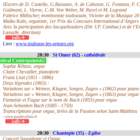
Œuvres de D. Castello, G.Bassano, A. de Cabezon, G. Fontana, F. C
Guilmant, L. Vierne, C-M. Von Weber, M. Ravel et M. Legrand
Fabrice Millischer, tromboniste toulousain, Victoire de la Musique 20
Maïko Kato, organiste, 1er Prix du Concours International d’Angers
Avec la participation des Sacqueboutiers (Dir J.P. Canihac) et de l
Lassalle, direction)
Lien :
www.toulouse-les-orgues.org
20:30
St Omer (62) -
cathédrale
stival Contrepoints62
Sophie Rétaux, orgue
Claire Chevallier, pianoforte
Franz Liszt (1811 - 1886)
Deux légendes (1863) :
Variations sur « Weinen, Klagen, Sorgen, Zagen » (1862) pour piano
Variations sur « Weinen, Klagen, Sorgen, Zagen » (1863) pour orgue
Fantaisie et Fugue sur le nom de Bach (1855) pour orgue
Jean-Sebastien Bach (1685 - 1750)
Transcriptions pour orgue, tirées de la Passion selon Saint-Matthieu
- www.pasdecalais.fr
20:30
Chantepie (35) -
Eglise
Concert Saxophone et Orgue