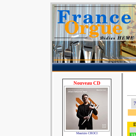
Nouveau CD
7
D
Maurizio CROCI
11