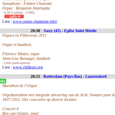
Saxophone : Fabien Chouraki
Orgue : Benjamin Intartaglia
- 6,50 € (réduit : 3,50€)
Lien :
www.orgue-chantepie.info/
20:30
Auxy (45) -
Eglise Saint Martin
Orgues en Pithiverais 2011
Orgue et hautbois
Florence Blatier, orgue
Anne-Lise Bassaget, hautbois
- Libre participation
Lien :
www.chilleurs.org
20:15
Rotterdam (Pays-Bas) -
Laurenskerk
oda
Marathon de l’Orgue
Orgelmarathon met integrale uitvoering van de Acht ‘Sonates pour 
1837-1911. Vier concerten op diverse locaties
Concert 4
Ben van Oosten, orgel