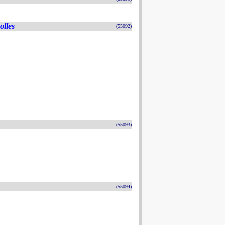
olles
(55092)
(55093)
(55094)