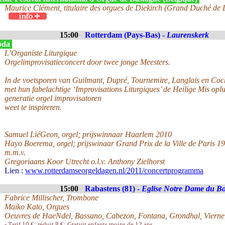
Maurice Clément, titulaire des orgues de Diekirch (Grand Duché de
15:00
Rotterdam (Pays-Bas) -
Laurenskerk
oda
L’Organiste Liturgique
Orgelimprovisatieconcert door twee jonge Meesters.
In de voetsporen van Guilmant, Dupré, Tournemire, Langlais en Coc
met hun fabelachtige ‘Improvisations Liturgiques’ de Heilige Mis op
generatie orgel improvisatoren
weet te inspireren.
Samuel LiéGeon, orgel; prijswinnaar Haarlem 2010
Hayo Boerema, orgel; prijswinaar Grand Prix de la Ville de Paris 1
m.m.v.
Gregoriaans Koor Utrecht o.l.v. Anthony Zielhorst
Lien :
www.rotterdamseorgeldagen.nl/2011/concertprogramma
15:00
Rabastens (81) -
Eglise Notre Dame du B
Fabrice Millischer, Trombone
Maïko Kato, Orgues
Oeuvres de HaeNdel, Bassano, Cabezon, Fontana, Grondhal, Vierne
- Tarif 10 €; réduit 8 €; Gratuit enfants moins de 12 ans