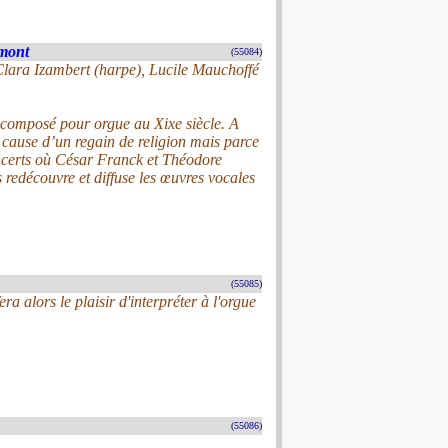
mont
(55084)
Clara Izambert (harpe), Lucile Mauchoffé
é composé pour orgue au Xixe siècle. A
 cause d’un regain de religion mais parce
concerts où César Franck et Théodore
 redécouvre et diffuse les œuvres vocales
(55085)
 alors le plaisir d'interpréter à l'orgue
(55086)