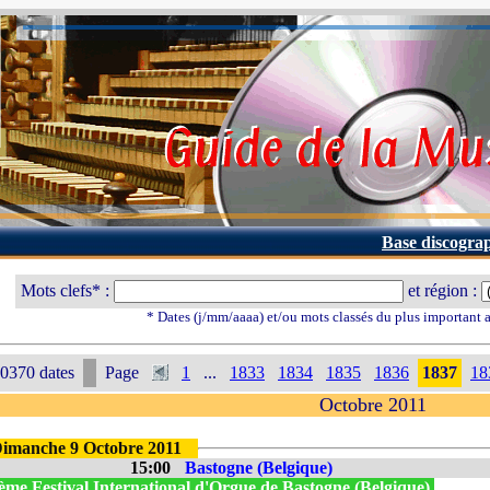
Base discogra
Mots clefs* :
et région :
* Dates (j/mm/aaaa) et/ou mots classés du plus important
0370 dates
Page
1
...
1833
1834
1835
1836
1837
18
Octobre 2011
imanche 9 Octobre 2011
15:00
Bastogne (Belgique)
ème Festival International d'Orgue de Bastogne (Belgique)