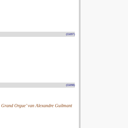
(55097)
(55098)
le Grand Orgue’ van Alexandre Guilmant