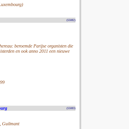
 Luxembourg)
(55082)
hereau: beroemde Parijse organisten die
luisterden en ook anno 2011 een nieuwe
999
ourg
(55083)
, Guilmant