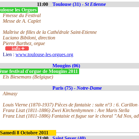
11:00
Toulouse (31) -
St Etienne
ulouse les Orgues
Fmesse du Festival
Messe de A. Caplet
Maîtrise de filles de la Cathédrale Saint-Etienne
Luciano Bibiloni, direction
Pierre Barthez, orgue
Lien :
www.toulouse-les-orgues.org
Mougins (06)
ème festival d'orgue de Mougins 2011
Els Biesemans (Belgique)
Paris (75) -
Notre-Dame
Almasy
Louis Vierne (1870-1937) Pièces de fantaisie : suite n°3 : 6. Carillon
Franz Liszt (1811-1886) Zwei Kirchenhymnen : Ave Maris Stella
Franz Liszt (1811-1886) Fantaisie et fugue sur le choral ”Ad Nos, 
Samedi 8 Octobre 2011
21:00
Saint Sever (40)