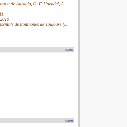
orrea de Auraujo, G. F. Haendel, A.
11
 2010
’Ensemble de trombones de Toulouse (D.
(55095)
(55096)