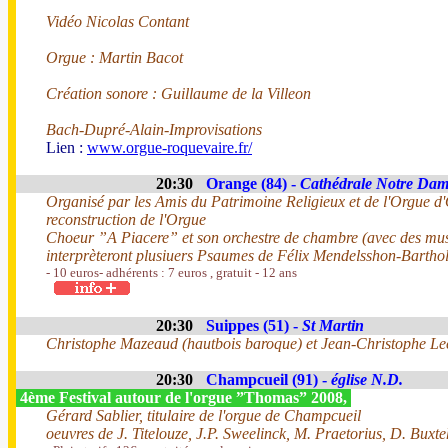
Vidéo Nicolas Contant
Orgue : Martin Bacot
Création sonore : Guillaume de la Villeon
Bach-Dupré-Alain-Improvisations
Lien :
www.orgue-roquevaire.fr/
20:30
Orange (84) -
Cathédrale Notre Da
Organisé par les Amis du Patrimoine Religieux et de l'Orgue d
reconstruction de l'Orgue
Choeur ”A Piacere” et son orchestre de chambre (avec des musi
interprèteront plusiuers Psaumes de Félix Mendelsshon-Barthol
- 10 euros- adhérents : 7 euros , gratuit - 12 ans
20:30
Suippes (51) -
St Martin
Christophe Mazeaud (hautbois baroque) et Jean-Christophe Lec
20:30
Champcueil (91) -
église N.D.
4ème Festival autour de l'orgue ”Thomas” 2008,
Gérard Sablier, titulaire de l'orgue de Champcueil
oeuvres de J. Titelouze, J.P. Sweelinck, M. Praetorius, D. Buxt