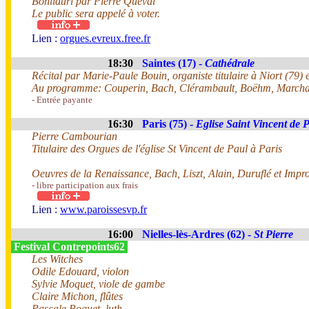
Bonilauri par Pierre Queval
Le public sera appelé à voter.
Lien :
orgues.evreux.free.fr
18:30
Saintes (17) -
Cathédrale
Récital par Marie-Paule Bouin, organiste titulaire à Niort (79) e
Au programme: Couperin, Bach, Clérambault, Boëhm, March
- Entrée payante
16:30
Paris (75) -
Eglise Saint Vincent de 
Pierre Cambourian
Titulaire des Orgues de l'église St Vincent de Paul à Paris
Oeuvres de la Renaissance, Bach, Liszt, Alain, Duruflé et Impro
- libre participation aux frais
Lien :
www.paroissesvp.fr
16:00
Nielles-lès-Ardres (62) -
St Pierre
Festival Contrepoints62
Les Witches
Odile Edouard, violon
Sylvie Moquet, viole de gambe
Claire Michon, flûtes
Pascale Boquet, luth