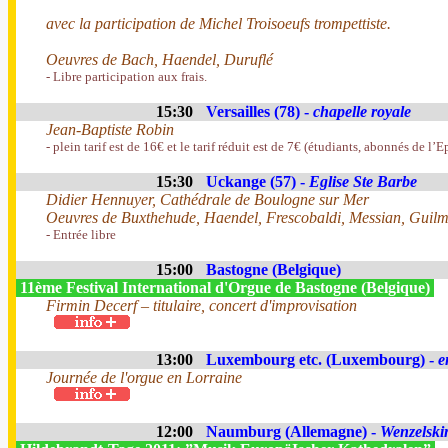
avec la participation de Michel Troisoeufs trompettiste.
Oeuvres de Bach, Haendel, Duruflé
- Libre participation aux frais.
15:30
Versailles (78) -
chapelle royale
Jean-Baptiste Robin
- plein tarif est de 16€ et le tarif réduit est de 7€ (étudiants, abonnés de l’
15:30
Uckange (57) -
Eglise Ste Barbe
Didier Hennuyer, Cathédrale de Boulogne sur Mer
Oeuvres de Buxthehude, Haendel, Frescobaldi, Messian, Guilm
- Entrée libre
15:00
Bastogne (Belgique)
11ème Festival International d'Orgue de Bastogne (Belgique)
Firmin Decerf – titulaire, concert d'improvisation
13:00
Luxembourg etc. (Luxembourg) -
e
Journée de l'orgue en Lorraine
12:00
Naumburg (Allemagne) -
Wenzelski