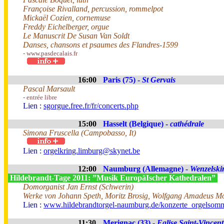
Françoise Rivalland, percussion, rommelpot
Mickaël Cozien, cornemuse
Freddy Eichelberger, orgue
Le Manuscrit De Susan Van Soldt
Danses, chansons et psaumes des Flandres-1599
- www.pasdecalais.fr
16:00
Paris (75) -
St Gervais
Pascal Marsault
- entrée libre
Lien :
sgorgue.free.fr/fr/concerts.php
15:00
Hasselt (Belgique) -
cathédrale
Simona Fruscella (Campobasso, It)
Lien :
orgelkring.limburg@skynet.be
12:00
Naumburg (Allemagne) -
Wenzelski
Hildebrandt-Tage 2011: ”Musik EuropäIscher Kathedralen”
Domorganist Jan Ernst (Schwerin)
Werke von Johann Speth, Moritz Brosig, Wolfgang Amadeus M
Lien :
www.hildebrandtorgel-naumburg.de/konzerte_orgelsomm
11:30
Merignac (33) -
Eglise Saint-Vincent