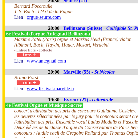
20:30
Seurre (21)
Bernard Foccroulle
J. S. Bach : L'Art de la Fugue
Lien :
orgue-seurre.com
20:00
Bellinzona (Suisse) -
Collégiale St. P
6e Festival d'orgue Antegnati Bellinzona
Maxime Patel (Paris) orgue et Markus Held (France) violon
Albinoni, Bach, Haydn, Hauer, Mozart, Veracini
- Entrée libre - collecte
Lien :
www.antegnati.com
20:00
Marville (55) -
St Nicolas
Bruno Forst
Lien :
www.festival-marville.fr
19:30
Evreux (27) -
cathédrale
4e Festival Orgue et Musique Sacrée
concert d'attribution des prix du concours Guillaume Costeley.
les oeuvres sélectionnées par le jury pour le concours seront cr
l'attribution des prix. Ensemble vocal Ludus Modalis et Pascale
Deux élèves de la classe d'orgue du Conservatoire de Paris tien
concours : Audile caeli de Gregoire Rolland par Thomas Ospital