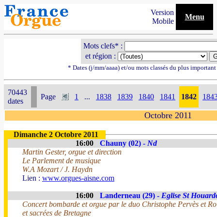
Version
Menu
Mobile
Mots clefs* :
et région :
* Dates (j/mm/aaaa) et/ou mots classés du plus importan
70443
Page
1
...
1838
1839
1840
1841
1842
184
dates
Octobre 2011
Dimanche 2 Octobre 2011
16:00
Chauny (02) -
Nd
Martin Gester, orgue et direction
Le Parlement de musique
W.A Mozart / J. Haydn
Lien :
www.orgues-aisne.com
16:00
Landerneau (29) -
Eglise St Houard
Concert bombarde et orgue par le duo Christophe Pervès et 
et sacrées de Bretagne