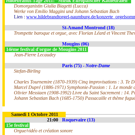
Hildebrandt-Tage 2011: ”Musik EuropäIscher Kathedralen”
Domorganistin Giulia Biagetti (Lucca)
Werke von Emilio Maggini und Johann Sebastian Bach
Lien :
www.hildebrandtorgel-naumburg.de/konzerte_orgelsomm
St-Amand Montrond (18)
Trompette baroque et orgue, avec Florian Léard et Vincent The
Mougins (06)
14ème festival d'orgue de Mougins 2011
Jean-Pierre Lecaudey
Paris (75) -
Notre-Dame
Stefan-Birling
Charles Tournemire (1870-1939) Cinq improvisations : 3. Te 
Marcel Dupré (1886-1971) Symphonie-Passion : 1. Le monde da
Olivier Messiaen (1908-1992) Livre du Saint Sacrement : 14. 
Johann Sebastian Bach (1685-1750) Passacaille et thème fugu
Samedi 1 Octobre 2011
21:00
Roquevaire (13)
15e festival
Orgue/vidéo et création sonore