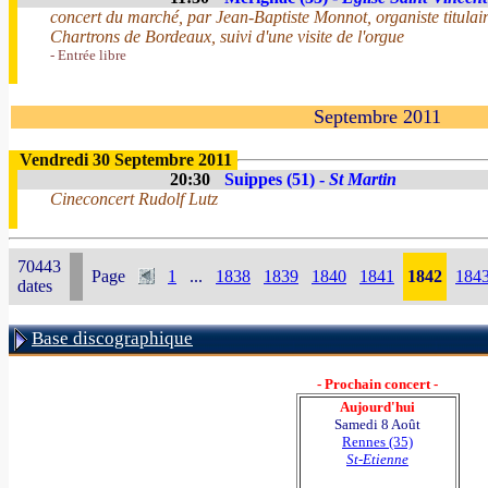
concert du marché, par Jean-Baptiste Monnot, organiste titulaire
Chartrons de Bordeaux, suivi d'une visite de l'orgue
- Entrée libre
Septembre 2011
Vendredi 30 Septembre 2011
20:30
Suippes (51) -
St Martin
Cineconcert Rudolf Lutz
70443
Page
1
...
1838
1839
1840
1841
1842
184
dates
Base discographique
- Prochain concert -
Aujourd'hui
Samedi 8 Août
Rennes (35)
St-Etienne