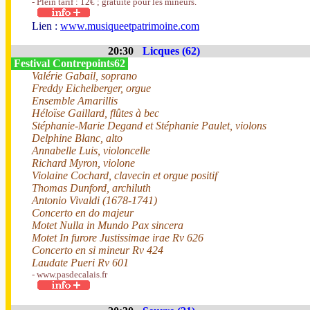
- Plein tarif : 12€ ; gratuité pour les mineurs.
Lien :
www.musiqueetpatrimoine.com
20:30
Licques (62)
Festival Contrepoints62
Valérie Gabail, soprano
Freddy Eichelberger, orgue
Ensemble Amarillis
Héloïse Gaillard, flûtes à bec
Stéphanie-Marie Degand et Stéphanie Paulet, violons
Delphine Blanc, alto
Annabelle Luis, violoncelle
Richard Myron, violone
Violaine Cochard, clavecin et orgue positif
Thomas Dunford, archiluth
Antonio Vivaldi (1678-1741)
Concerto en do majeur
Motet Nulla in Mundo Pax sincera
Motet In furore Justissimae irae Rv 626
Concerto en si mineur Rv 424
Laudate Pueri Rv 601
- www.pasdecalais.fr