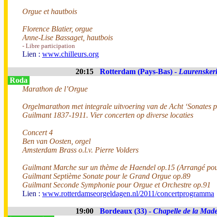
Orgue et hautbois
Florence Blatier, orgue
Anne-Lise Bassaget, hautbois
- Libre participation
Lien :
www.chilleurs.org
20:15
Rotterdam (Pays-Bas) -
Laurensker
Roda
Marathon de l’Orgue
Orgelmarathon met integrale uitvoering van de Acht ‘Sonates 
Guilmant 1837-1911. Vier concerten op diverse locaties
Concert 4
Ben van Oosten, orgel
Amsterdam Brass o.l.v. Pierre Volders
Guilmant Marche sur un thème de Haendel op.15 (Arrangé pou
Guilmant Septième Sonate pour le Grand Orgue op.89
Guilmant Seconde Symphonie pour Orgue et Orchestre op.91
Lien :
www.rotterdamseorgeldagen.nl/2011/concertprogramma
19:00
Bordeaux (33) -
Chapelle de la Made