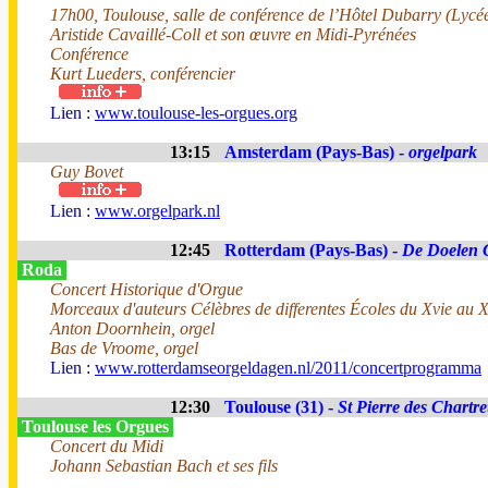
17h00, Toulouse, salle de conférence de l’Hôtel Dubarry (Lycée
Aristide Cavaillé-Coll et son œuvre en Midi-Pyrénées
Conférence
Kurt Lueders, conférencier
Lien :
www.toulouse-les-orgues.org
13:15
Amsterdam (Pays-Bas) -
orgelpark
Guy Bovet
Lien :
www.orgelpark.nl
12:45
Rotterdam (Pays-Bas) -
De Doelen 
Roda
Concert Historique d'Orgue
Morceaux d'auteurs Célèbres de differentes Écoles du Xvie au X
Anton Doornhein, orgel
Bas de Vroome, orgel
Lien :
www.rotterdamseorgeldagen.nl/2011/concertprogramma
12:30
Toulouse (31) -
St Pierre des Chartr
Toulouse les Orgues
Concert du Midi
Johann Sebastian Bach et ses fils