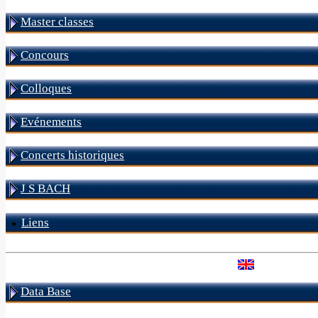
Master classes
Concours
Colloques
Evénements
Concerts historiques
J S BACH
Liens
Data Base