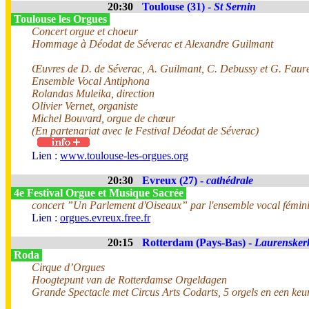
20:30
Toulouse (31) -
St Sernin
Toulouse les Orgues
Concert orgue et choeur
Hommage à Déodat de Séverac et Alexandre Guilmant
Œuvres de D. de Séverac, A. Guilmant, C. Debussy et G. Faur
Ensemble Vocal Antiphona
Rolandas Muleika, direction
Olivier Vernet, organiste
Michel Bouvard, orgue de chœur
(En partenariat avec le Festival Déodat de Séverac)
Lien :
www.toulouse-les-orgues.org
20:30
Evreux (27) -
cathédrale
4e Festival Orgue et Musique Sacrée
concert ”Un Parlement d'Oiseaux” par l'ensemble vocal fémin
Lien :
orgues.evreux.free.fr
20:15
Rotterdam (Pays-Bas) -
Laurensker
Roda
Cirque d’Orgues
Hoogtepunt van de Rotterdamse Orgeldagen
Grande Spectacle met Circus Arts Codarts, 5 orgels en een keu