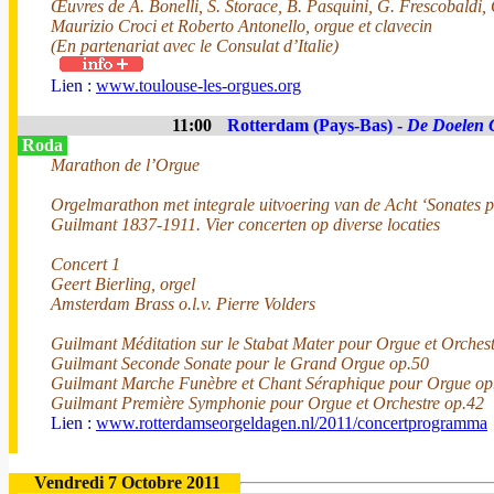
Œuvres de A. Bonelli, S. Storace, B. Pasquini, G. Frescobaldi,
Maurizio Croci et Roberto Antonello, orgue et clavecin
(En partenariat avec le Consulat d’Italie)
Lien :
www.toulouse-les-orgues.org
11:00
Rotterdam (Pays-Bas) -
De Doelen 
Roda
Marathon de l’Orgue
Orgelmarathon met integrale uitvoering van de Acht ‘Sonates 
Guilmant 1837-1911. Vier concerten op diverse locaties
Concert 1
Geert Bierling, orgel
Amsterdam Brass o.l.v. Pierre Volders
Guilmant Méditation sur le Stabat Mater pour Orgue et Orchest
Guilmant Seconde Sonate pour le Grand Orgue op.50
Guilmant Marche Funèbre et Chant Séraphique pour Orgue op
Guilmant Première Symphonie pour Orgue et Orchestre op.42
Lien :
www.rotterdamseorgeldagen.nl/2011/concertprogramma
Vendredi 7 Octobre 2011