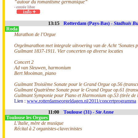
”autour du romantisme germanique”
- entrée libre
13:15
Rotterdam (Pays-Bas) -
Stadhuis Bu
Roda
Marathon de l’Orgue
Orgelmarathon met integrale uitvoering van de Acht ‘Sonates 
Guilmant 1837-1911. Vier concerten op diverse locaties
Concert 2
Ad van Sleuwen, harmonium
Bert Mooiman, piano
Guilmant Troisième Sonate pour le Grand Orgue op.56 (transc
Guilmant Quatrième Sonate pour le Grand Orgue op.61 (tran
Guilmant Symponie pour Piano et Harmonium op.53 (tirée de 
Lien :
www.rotterdamseorgeldagen.nl/2011/concertprogramma
11:00
Toulouse (31) -
Ste Anne
Toulouse les Orgues
L’Italie, mère de musique
Récital à 2 organistes-clavecinistes