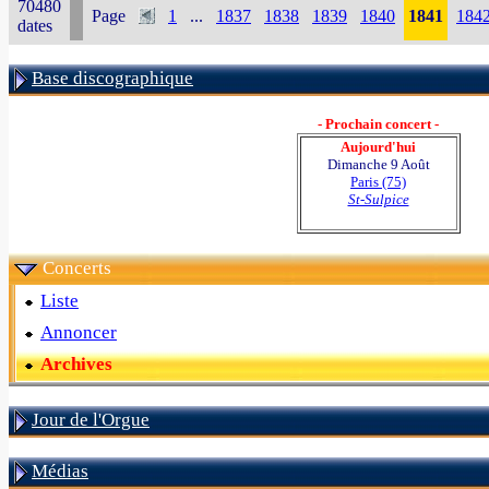
70480
Page
1
...
1837
1838
1839
1840
1841
184
dates
Base discographique
- Prochain concert -
Aujourd'hui
Dimanche 9 Août
Paris (75)
St-Sulpice
Concerts
Liste
Annoncer
Archives
Jour de l'Orgue
Médias