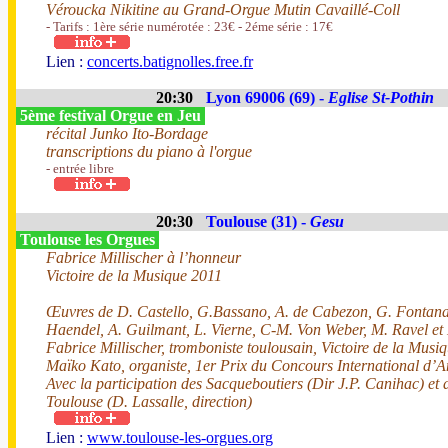
Véroucka Nikitine au Grand-Orgue Mutin Cavaillé-Coll
- Tarifs : 1ère série numérotée : 23€ - 2éme série : 17€
Lien :
concerts.batignolles.free.fr
20:30
Lyon 69006 (69) -
Eglise St-Pothin
5ème festival Orgue en Jeu
récital Junko Ito-Bordage
transcriptions du piano à l'orgue
- entrée libre
20:30
Toulouse (31) -
Gesu
Toulouse les Orgues
Fabrice Millischer à l’honneur
Victoire de la Musique 2011
Œuvres de D. Castello, G.Bassano, A. de Cabezon, G. Fontana,
Haendel, A. Guilmant, L. Vierne, C-M. Von Weber, M. Ravel e
Fabrice Millischer, tromboniste toulousain, Victoire de la Musi
Maïko Kato, organiste, 1er Prix du Concours International d’
Avec la participation des Sacqueboutiers (Dir J.P. Canihac) et
Toulouse (D. Lassalle, direction)
Lien :
www.toulouse-les-orgues.org