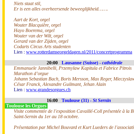
Niets staat stil,
Er is een alles overheersende beweeglijkheid…….
Aart de Kort, orgel
Wouter Blacquière, orgel
Hayo Boerema, orgel
Wouter van der Wilt, orgel
Gerard van der Zijden, orgel
Codarts Circus Arts studenten
Lien :
www.rotterdamseorgeldagen.nl/2011/concertprogramma
20:00
Lausanne (Suisse) -
cathédrale
Emmanuele Jannibelli, Przemylaw Kapitula et Fabrice Pitrois
Marathon d’orgue
Johann Sebastian Bach, Boris Mersson, Max Reger, Mieczyslaw 
César Franck, Alexandre Guilmant, Jehan Alain
Lien :
www.grandesorgues.ch
16:00
Toulouse (31) -
St Sernin
Toulouse les Orgues
Visite commentée de l’exposition Cavaillé-Coll présentée à la B
Saint-Sernin du 1er au 18 octobre.
Présentation par Michel Bouvard et Kurt Lueders de l’associat