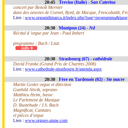
20:45
Treviso (Italie) -
San Caterina
concert par Benoît Mernier
dans des oeuvres de Cornet, Byrd, de Macque, Frescobaldi, Fro
Lien :
www.organidimarca.it/index.php?pag=programma&lang=
20:30
Montpon (24) -
Nd
Récital d 'orgue par Jean - Paul Imbert
programme : Bach / Liszt
20:30
Strasbourg (67) -
cathédrale
David Franke (Grand Prix de Chartres 2008)
Lien :
www.cathedrale-strasbourg.fr/agenda.aspx
20:30
Fère en Tardenois (02) -
Ste macre
Martin Gester orgue et direction
Gunhild Alsvik, soprano
Matthieu Heim, basse
Le Parlement de Musique
D. Buxtehude / J.S. Bach
Magnificat, Cantates
et pièces d’orgue
Lien :
www.orgues-aisne.com