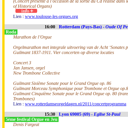
(Concert présenté à l’occasion de la sortie du Cd réalisé dans
of Historical Organs)
Lien :
www.toulouse-les-orgues.org
16:00
Rotterdam (Pays-Bas) -
Oude Of Pe
Roda
Marathon de l’Orgue
Orgelmarathon met integrale uitvoering van de Acht ‘Sonates 
Guilmant 1837-1911. Vier concerten op diverse locaties
Concert 3
Jan Jansen, orgel
New Trombone Collective
Guilmant Sixième Sonate pour le Grand Orgue op. 86
Guilmant Morceau Symphonique pour Trombone et Orgue op.
Guilmant Cinquième Sonate pour le Grand Orgue op. 80 (transc
Trombones)
Lien :
www.rotterdamseorgeldagen.nl/2011/concertprogramma
15:30
Lyon 69005 (69) -
Eglise St-Paul
5ème festival Orgue en Jeu
Denis Fargeat