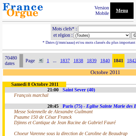
Version
Menu
Mobile
Mots clefs* :
et région :
* Dates (j/mm/aaaa) et/ou mots classés du plus importan
70480
Page
1
...
1837
1838
1839
1840
1841
184
dates
Octobre 2011
Samedi 8 Octobre 2011
21:00
Saint Sever (40)
François marchal
20:45
Paris (75) -
Eglise Sainte Marie des 
Messe Solennelle de Alexandre Guilmant
Psaume 150 de César Franck
Djinns et Cantique de Jean Racine de Gabriel Fauré
Choeur Varenne sous la direction de Caroline de Beaudrap