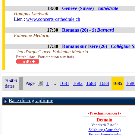
18:00
Genève (Suisse) -
cathédrale
Hampus Lindwall
Lien :
www.concerts-cathedrale.ch
17:30
Romans (26) -
St Barnard
Fabienne Médurio
17:30
Romans sur Isère (26) -
Collégiale 
”Jeu d'orgue” avec Fabienne Médurio
- Entrée libre - Participation aux frais
70406
Page
1
...
1681
1682
1683
1684
1685
168
dates
Base discographique
- Prochain concert -
Demain
Vendredi 7 Août
Salzburg (Autriche)
Franziskanerkirche