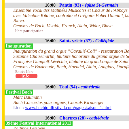
16:00
Pantin (93) -
église St-Germain
Ensemble Vocal des Matinées Musicales et Chœur de l’Abbaye
avec Valentine Kitaine, contralto et Grégoire Fohet-Duminil, ba
Biava.
Oeuvres de Bach, Vivaldi, Franck, Alain, Widor, Biava.
- libre participation
16:00
Saint- yrieix (87) -
Collégiale
Inauguration
Inauguration du grand orgue ”Cavaillé-Coll” - restauration B
Suzanne Chaisemartin, titulaire honoraire du grand-orgue de S
Françoise Gangloff-Lévéchin, titulaire du grand-orgue de Sain
Oeuvres de Buxtehude, Bach, Haendel, Alain, Langlais, Durufl
- Entrée libre
16:00
Toul (54) -
cathédrale
Festival Bach
Marc Baumann
Bach Concertos pour orgues, Chorals Kirnberger
Lien :
www.bachtoulfestival.com/pages/saison_1.html
16:00
Chartres (28) -
cathédrale
39ème Festival International 2013
Philippe Lefebvre