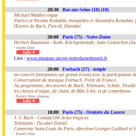
20:30
Bar-sur-Seine (10) (10)
Michael Matthes orgue
Patrice et Nicolas Koludski, trompettes et Alexandra Koludski, f
Œuvres de Bach, Purcell, Haendel.
20:00
Paris (75) -
Notre-Dame
Herbert Baumann - Kath. Kirchgemeinde, Suhr-Gränichen (Sui
- entrée libre
Lien :
www.musique-sacree-notredamedeparis.fr
20:00
Forbach (57) -
temple
un concert (retransmis sur grand écran) avec la participation de
Conservatoire de musique Forbach, Porte de France.
Au programme, des œuvres de Bach, Telemann, Schütz, Vivaldi
les classes d’orgue, de chant, de flûte à bec et de contrebasse.
- Entrée libre, plateau.
18:00
Paris (75) -
Oratoire du Louvre
J. S. Bach - Cantate106 Actus tragicus
Telemann - Du aber Daniel
Camerata Saint-Louis de Paris, direction Georges Guillard et S
- Entrée libre