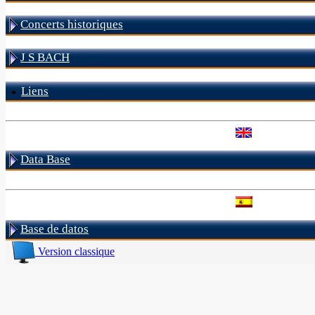
Concerts historiques
J S BACH
Liens
Data Base
Base de datos
Version classique