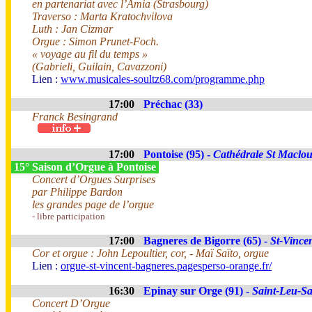
en partenariat avec l’Amia (Strasbourg)
Traverso : Marta Kratochvilova
Luth : Jan Cizmar
Orgue : Simon Prunet-Foch.
« voyage au fil du temps »
(Gabrieli, Guilain, Cavazzoni)
Lien :
www.musicales-soultz68.com/programme.php
17:00
Préchac (33)
Franck Besingrand
17:00
Pontoise (95) -
Cathédrale St Maclo
15° Saison d’Orgue à Pontoise
Concert d’Orgues Surprises
par Philippe Bardon
les grandes page de l’orgue
- libre participation
17:00
Bagneres de Bigorre (65) -
St-Vince
Cor et orgue : John Lepoultier, cor, - Maï Saïto, orgue
Lien :
orgue-st-vincent-bagneres.pagesperso-orange.fr/
16:30
Epinay sur Orge (91) -
Saint-Leu-Sa
Concert D’Orgue