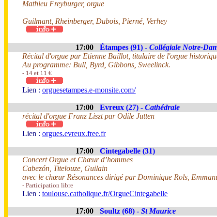
Mathieu Freyburger, orgue
Guilmant, Rheinberger, Dubois, Pierné, Verhey
17:00
Étampes (91) -
Collégiale Notre-Da
Récital d'orgue par Etienne Baillot, titulaire de l'orgue historiq
Au programme: Bull, Byrd, Gibbons, Sweelinck.
- 14 et 11 €
Lien :
orguesetampes.e-monsite.com/
17:00
Evreux (27) -
Cathédrale
récital d'orgue Franz Liszt par Odile Jutten
Lien :
orgues.evreux.free.fr
17:00
Cintegabelle (31)
Concert Orgue et Chœur d’hommes
Cabezón, Titelouze, Guilain
avec le chœur Résonances dirigé par Dominique Rols, Emmanuel
- Participation libre
Lien :
toulouse.catholique.fr/OrgueCintegabelle
17:00
Soultz (68) -
St Maurice