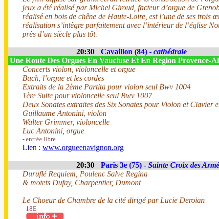
jeux a été réalisé par Michel Giroud, facteur d’orgue de Greno
réalisé en bois de chêne de Haute-Loire, est l’une de ses trois 
réalisation s’intègre parfaitement avec l’intérieur de l’église
près d’un siècle plus tôt.
20:30
Cavaillon (84) -
cathédrale
Une Route Des Orgues En Vaucluse Et En Region Provence-
Concerts violon, violoncelle et orgue
Bach, l’orgue et les cordes
Extraits de la 2ème Partita pour violon seul Bwv 1004
1ère Suite pour violoncelle seul Bwv 1007
Deux Sonates extraites des Six Sonates pour Violon et Clavier 
Guillaume Antonini, violon
Walter Grimmer, violoncelle
Luc Antonini, orgue
- entrée libre
Lien :
www.orgueenavignon.org
20:30
Paris 3e (75) -
Sainte Croix des Arm
Duruflé Requiem, Poulenc Salve Regina
& motets Dufay, Charpentier, Dumont
Le Choeur de Chambre de la cité dirigé par Lucie Deroian
- 18E