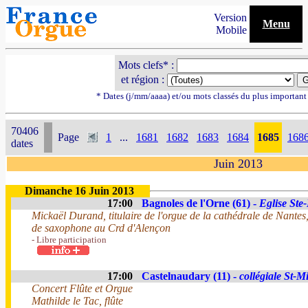
Version
Menu
Mobile
Mots clefs* :
et région :
* Dates (j/mm/aaaa) et/ou mots classés du plus importan
70406
Page
1
...
1681
1682
1683
1684
1685
168
dates
Juin 2013
Dimanche 16 Juin 2013
17:00
Bagnoles de l'Orne (61) -
Eglise Ste
Mickaël Durand, titulaire de l'orgue de la cathédrale de Nante
de saxophone au Crd d'Alençon
- Libre participation
17:00
Castelnaudary (11) -
collégiale St-M
Concert Flûte et Orgue
Mathilde le Tac, flûte