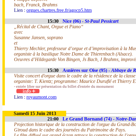
bach, Franck, Brahms
Lien :
orgues.chartres.free.fr/agocp5.htm
15:30
Nice (06) -
St-Paul Pessicart
„Récital de Chant, Orgue et Piano“
avec
Susanne Jansen, soprano
et
Thierry Mechler, professeur d’orgue et d’improvisation à la M
organiste à la basilique Notre Dame de Thierenbach (Alsace).
Oeuvres d’Hildegarde Von Bingen, Js Bach, J Brahms, improvis
15:30
Asnières sur Oise (95) -
Abbaye de 
Visite concert d'orgue dans le cadre de la résidence de la cla
organiste: T. Kientz; programme: Maurice Duruflé et Thierry E
- entrée libre sur présentation du billet d'entrée du monument
Lien :
royaumont.com
Samedi 15 Juin 2013
21:00
Le Grand Bornand (74) -
Notre-Dam
Projection historique de la construction de l'orgue du Grand-
Giroud dans le cadre des journées du Patrimoine de Pays.
Le film diffusé sur grand écran retrace la construction de l’org