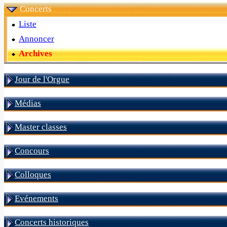
Concerts
Liste
Annoncer
Archives
Jour de l'Orgue
Médias
Master classes
Concours
Colloques
Evénements
Concerts historiques