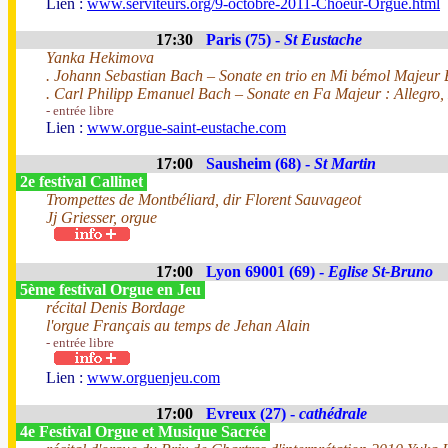
Lien :
www.serviteurs.org/9-octobre-2011-Choeur-Orgue.html
17:30
Paris (75) -
St Eustache
Yanka Hekimova
. Johann Sebastian Bach – Sonate en trio en Mi bémol Majeur 
. Carl Philipp Emanuel Bach – Sonate en Fa Majeur : Allegro, 
- entrée libre
Lien :
www.orgue-saint-eustache.com
17:00
Sausheim (68) -
St Martin
2e festival Callinet
Trompettes de Montbéliard, dir Florent Sauvageot
Jj Griesser, orgue
17:00
Lyon 69001 (69) -
Eglise St-Bruno
5ème festival Orgue en Jeu
récital Denis Bordage
l'orgue Français au temps de Jehan Alain
- entrée libre
Lien :
www.orguenjeu.com
17:00
Evreux (27) -
cathédrale
4e Festival Orgue et Musique Sacrée