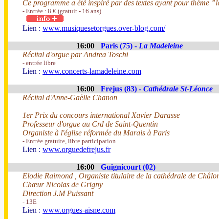
Ce programme a été inspiré par des textes ayant pour thème ”l
- Entrée : 8 € (gratuit - 16 ans).
Lien :
www.musiquesetorgues.over-blog.com/
16:00
Paris (75) -
La Madeleine
Récital d'orgue par Andrea Toschi
- entrée libre
Lien :
www.concerts-lamadeleine.com
16:00
Frejus (83) -
Cathédrale St-Léonce
Récital d'Anne-Gaëlle Chanon
1er Prix du concours international Xavier Darasse
Professeur d'orgue au Crd de Saint-Quentin
Organiste à l'église réformée du Marais à Paris
- Entrée gratuite, libre participation
Lien :
www.orguedefrejus.fr
16:00
Guignicourt (02)
Elodie Raimond , Organiste titulaire de la cathédrale de Châ
Chœur Nicolas de Grigny
Direction J.M Puissant
- 13E
Lien :
www.orgues-aisne.com