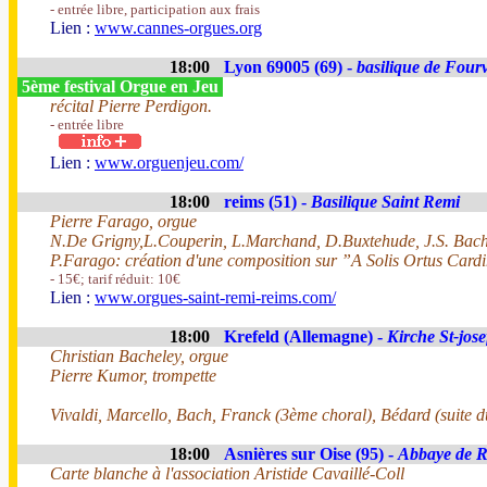
- entrée libre, participation aux frais
Lien :
www.cannes-orgues.org
18:00
Lyon 69005 (69) -
basilique de Fourv
5ème festival Orgue en Jeu
récital Pierre Perdigon.
- entrée libre
Lien :
www.orguenjeu.com/
18:00
reims (51) -
Basilique Saint Remi
Pierre Farago, orgue
N.De Grigny,L.Couperin, L.Marchand, D.Buxtehude, J.S. Bach,
P.Farago: création d'une composition sur ”A Solis Ortus Car
- 15€; tarif réduit: 10€
Lien :
www.orgues-saint-remi-reims.com/
18:00
Krefeld (Allemagne) -
Kirche St-jose
Christian Bacheley, orgue
Pierre Kumor, trompette
Vivaldi, Marcello, Bach, Franck (3ème choral), Bédard (suite du
18:00
Asnières sur Oise (95) -
Abbaye de 
Carte blanche à l'association Aristide Cavaillé-Coll