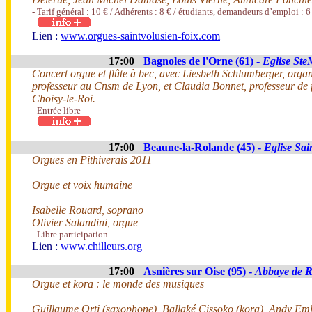
- Tarif général : 10 € / Adhérents : 8 € / étudiants, demandeurs d’emploi : 6
Lien :
www.orgues-saintvolusien-foix.com
17:00
Bagnoles de l'Orne (61) -
Eglise Ste
Concert orgue et flûte à bec, avec Liesbeth Schlumberger, organi
professeur au Cnsm de Lyon, et Claudia Bonnet, professeur de 
Choisy-le-Roi.
- Entrée libre
17:00
Beaune-la-Rolande (45) -
Eglise Sai
Orgues en Pithiverais 2011
Orgue et voix humaine
Isabelle Rouard, soprano
Olivier Salandini, orgue
- Libre participation
Lien :
www.chilleurs.org
17:00
Asnières sur Oise (95) -
Abbaye de 
Orgue et kora : le monde des musiques
Guillaume Orti (saxophone), Ballaké Cissoko (kora), Andy Eml