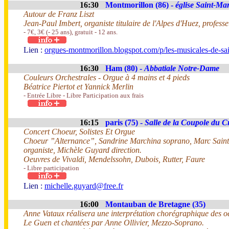
16:30
Montmorillon (86) -
église Saint-Mar
Autour de Franz Liszt
Jean-Paul Imbert, organiste titulaire de l'Alpes d'Huez, profes
- 7€, 3€ (- 25 ans), gratuit - 12 ans.
Lien :
orgues-montmorillon.blogspot.com/p/les-musicales-de-sai
16:30
Ham (80) -
Abbatiale Notre-Dame
Couleurs Orchestrales - Orgue à 4 mains et 4 pieds
Béatrice Piertot et Yannick Merlin
- Entrée Libre - Libre Participation aux frais
16:15
paris (75) -
Salle de la Coupole du C
Concert Choeur, Solistes Et Orgue
Choeur ”Alternance”, Sandrine Marchina soprano, Marc Sain
organiste, Michèle Guyard direction.
Oeuvres de Vivaldi, Mendelssohn, Dubois, Rutter, Faure
- Libre participation
Lien :
michelle.guyard@free.fr
16:00
Montauban de Bretagne (35)
Anne Vataux réalisera une interprétation chorégraphique des o
Le Guen et chantées par Anne Ollivier, Mezzo-Soprano.