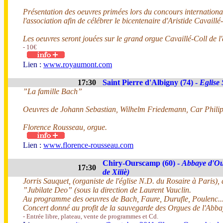
Présentation des oeuvres primées lors du concours internationa
l'association afin de célébrer le bicentenaire d'Aristide Cavaill
Les oeuvres seront jouées sur le grand orgue Cavaillé-Coll de
- 10€
Lien :
www.royaumont.com
17:30
Saint Pierre d'Albigny (74) -
Eglise 
”La famille Bach”
Oeuvres de Johann Sebastian, Wilhelm Friedemann, Car Phili
Florence Rousseau, orgue.
Lien :
www.florence-rousseau.com
Chiry-Ourscamp (60) -
Abbaye d'Ou
17:30
de Xiiiè)
Jorris Sauquet, (organiste de l'église N.D. du Rosaire à Paris
”Jubilate Deo” (sous la direction de Laurent Vauclin.
Au programme des oeuvres de Bach, Faure, Durufle, Poulenc..
Concert donné au profit de la sauvegarde des Orgues de l'Abba
- Entrée libre, plateau, vente de programmes et Cd.