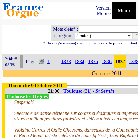
Version
Menu
Mobile
Mots clefs* :
et région :
* Dates (j/mm/aaaa) et/ou mots classés du plus importan
70408
Page
1
...
1833
1834
1835
1836
1837
183
dates
Octobre 2011
Dimanche 9 Octobre 2011
21:00
Toulouse (31) -
St Sernin
Toulouse les Orgues
Suspend’S
Spectacle de danse aérienne sur cordes et élastiques et improvi
visuelle mêlant peintures projetées et vidéos mixées en temps rée
Violaine Garros et Odile Gheysens, danseuses de la Compagnie 
et Reno Menat, artiste vidéaste du collectif Vsrk, Jean-Baptiste