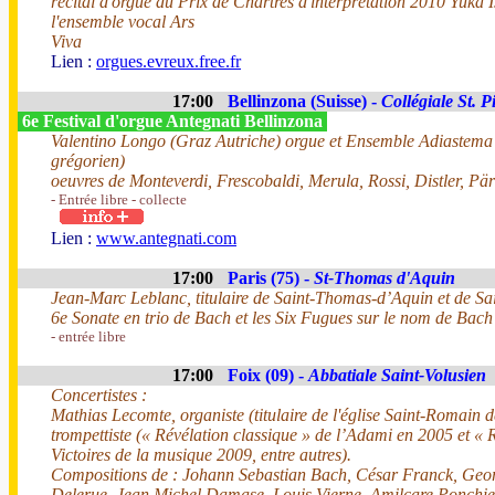
récital d'orgue du Prix de Chartres d'interprétation 2010 Yuka 
l'ensemble vocal Ars
Viva
Lien :
orgues.evreux.free.fr
17:00
Bellinzona (Suisse) -
Collégiale St. P
6e Festival d'orgue Antegnati Bellinzona
Valentino Longo (Graz Autriche) orgue et Ensemble Adiastema 
grégorien)
oeuvres de Monteverdi, Frescobaldi, Merula, Rossi, Distler, Pär
- Entrée libre - collecte
Lien :
www.antegnati.com
17:00
Paris (75) -
St-Thomas d'Aquin
Jean-Marc Leblanc, titulaire de Saint-Thomas-d’Aquin et de Sa
6e Sonate en trio de Bach et les Six Fugues sur le nom de Bac
- entrée libre
17:00
Foix (09) -
Abbatiale Saint-Volusien
Concertistes :
Mathias Lecomte, organiste (titulaire de l'église Saint-Romain 
trompettiste (« Révélation classique » de l’Adami en 2005 et « R
Victoires de la musique 2009, entre autres).
Compositions de : Johann Sebastian Bach, César Franck, Geo
Delerue, Jean Michel Damase, Louis Vierne, Amilcare Ponchiel