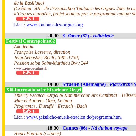
de la Basilique)
(Création 2011 de l’Association Toulouse les Orgues dans le ca
d’Orgues européen, projet soutenu par le programme culture d
Lien :
www.toulouse-les-orgues.org
20:30
St Omer (62) -
cathédrale
Festival Contrepoints62
Akadêmia
Françoise Lasserre, direction
Jean-Sebastien Bach (1685-1750)
Passion selon Saint-Matthieu Bwv 244
- www.pasdecalais.fr
19:30
Straelen (Allemagne) -
Pfarrkirche S
Xiii.Internationaler Straelener Orgel
Thierry Escaich -Orgel & Kammerchor Ars Cantandi – Düssel
Marcel Andreas Ober, Leitung
Programm : Duruflé - Escaich - Bach
Lien :
www.geistliche-musik-straelen.de/programm.html
18:30
Cannes (06) -
Nd du bon voyage
Henri Pourtau (Cannes)