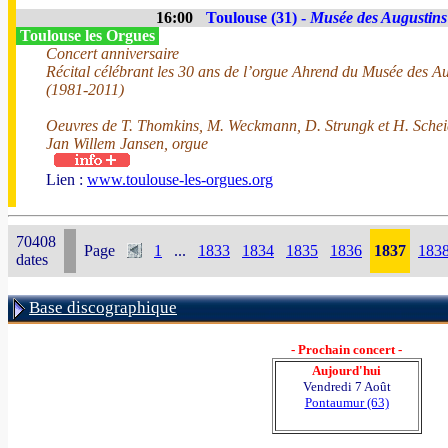
16:00
Toulouse (31) -
Musée des Augustins
Toulouse les Orgues
Concert anniversaire
Récital célébrant les 30 ans de l’orgue Ahrend du Musée des A
(1981-2011)
Oeuvres de T. Thomkins, M. Weckmann, D. Strungk et H. Sch
Jan Willem Jansen, orgue
Lien :
www.toulouse-les-orgues.org
70408
Page
1
...
1833
1834
1835
1836
1837
183
dates
Base discographique
- Prochain concert -
Aujourd'hui
Vendredi 7 Août
Pontaumur (63)